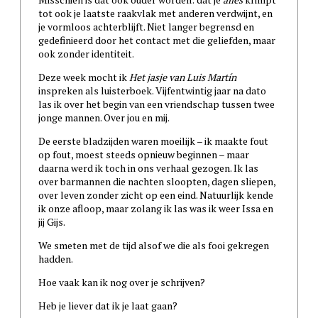
tot ook je laatste raakvlak met anderen verdwijnt, en
je vormloos achterblijft. Niet langer begrensd en
gedefinieerd door het contact met die geliefden, maar
ook zonder identiteit.
Deze week mocht ik
Het jasje van Luis Martín
inspreken als luisterboek. Vijfentwintig jaar na dato
las ik over het begin van een vriendschap tussen twee
jonge mannen. Over jou en mij.
De eerste bladzijden waren moeilijk – ik maakte fout
op fout, moest steeds opnieuw beginnen – maar
daarna werd ik toch in ons verhaal gezogen. Ik las
over barmannen die nachten sloopten, dagen sliepen,
over leven zonder zicht op een eind. Natuurlijk kende
ik onze afloop, maar zolang ik las was ik weer Issa en
jij Gijs.
We smeten met de tijd alsof we die als fooi gekregen
hadden.
Hoe vaak kan ik nog over je schrijven?
Heb je liever dat ik je laat gaan?