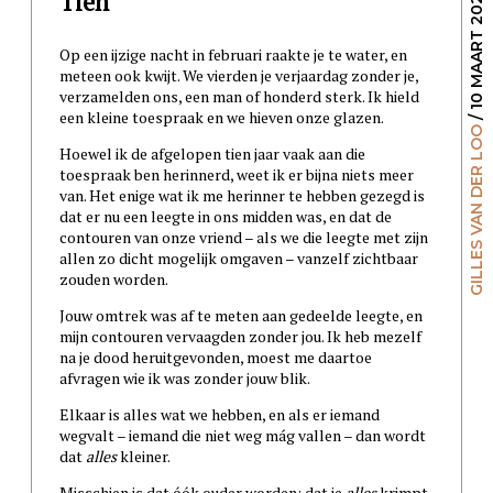
Tien
/ 10 MAART 2021
Op een ijzige nacht in februari raakte je te water, en
meteen ook kwijt. We vierden je verjaardag zonder je,
verzamelden ons, een man of honderd sterk. Ik hield
een kleine toespraak en we hieven onze glazen.
GILLES VAN DER LOO
Hoewel ik de afgelopen tien jaar vaak aan die
toespraak ben herinnerd, weet ik er bijna niets meer
van. Het enige wat ik me herinner te hebben gezegd is
dat er nu een leegte in ons midden was, en dat de
contouren van onze vriend – als we die leegte met zijn
allen zo dicht mogelijk omgaven – vanzelf zichtbaar
zouden worden.
Jouw omtrek was af te meten aan gedeelde leegte, en
mijn contouren vervaagden zonder jou. Ik heb mezelf
na je dood heruitgevonden, moest me daartoe
afvragen wie ik was zonder jouw blik.
Elkaar is alles wat we hebben, en als er iemand
wegvalt – iemand die niet weg mág vallen – dan wordt
dat
alles
kleiner.
Misschien is dat óók ouder worden: dat je
alles
krimpt