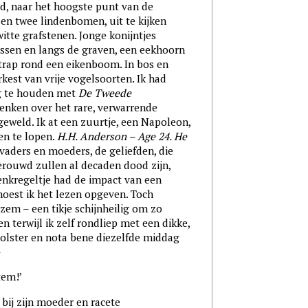
ed, naar het hoogste punt van de
en twee lindenbomen, uit te kijken
tte grafstenen. Jonge konijntjes
ussen en langs de graven, een eekhoorn
trap rond een eikenboom. In bos en
est van vrije vogelsoorten. Ik had
g te houden met
De Tweede
enken over het rare, verwarrende
geweld. Ik at een zuurtje, een Napoleon,
en te lopen.
H.H. Anderson – Age 24. He
 vaders en moeders, de geliefden, die
rouwd zullen al decaden dood zijn,
enkregeltje had de impact van een
moest ik het lezen opgeven. Toch
zem – een tikje schijnheilig om zo
 terwijl ik zelf rondliep met een dikke,
lster en nota bene diezelfde middag
–
tem!’
bij zijn moeder en racete