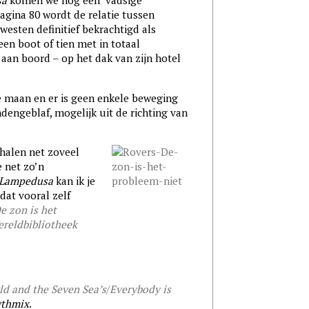
sa
komen we nog een ‘vadsige
agina 80 wordt de relatie tussen
esten definitief bekrachtigd als
een boot of tien met in totaal
aan boord – op het dak van zijn hotel
de maan en er is geen enkele beweging
dengeblaf, mogelijk uit de richting van
rhalen net zoveel
 net zo’n
Lampedusa
kan ik je
dat vooral zelf
e zon is het
ereldbibliotheek
ld and the Seven Sea’s
/
Everybody is
ythmix
.