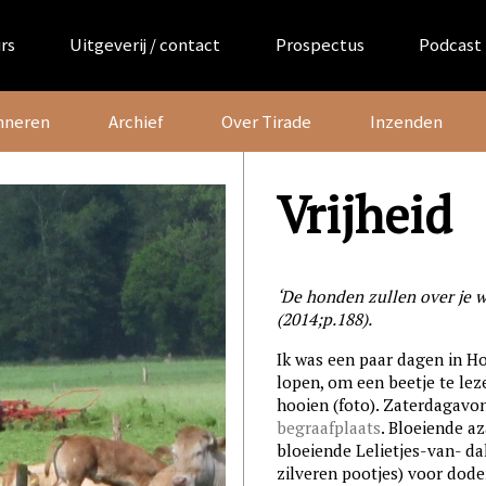
rs
Uitgeverij / contact
Prospectus
Podcast
nneren
Archief
Over Tirade
Inzenden
Vrijheid
‘De honden zullen over je 
(2014;p.188).
Ik was een paar dagen in Ho
lopen, om een beetje te le
hooien (foto). Zaterdagavo
begraafplaats
. Bloeiende a
bloeiende Lelietjes-van- da
zilveren pootjes) voor dode