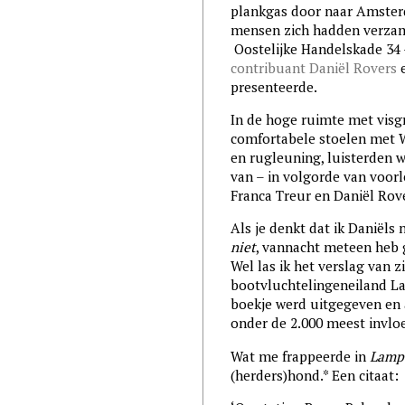
plankgas door naar Amster
mensen zich hadden verzame
Oostelijke Handelskade 34
contribuant Daniël Rovers
e
presenteerde.
In de hoge ruimte met visg
comfortabele stoelen met 
en rugleuning, luisterden w
van – in volgorde van voor
Franca Treur en Daniël Rov
Als je denkt dat ik Daniëls
niet
, vannacht meteen heb 
Wel las ik het verslag van zi
bootvluchtelingeneiland La
boekje werd uitgegeven en 
onder de 2.000 meest invlo
Wat me frappeerde in
Lamp
(herders)hond.* Een citaat: