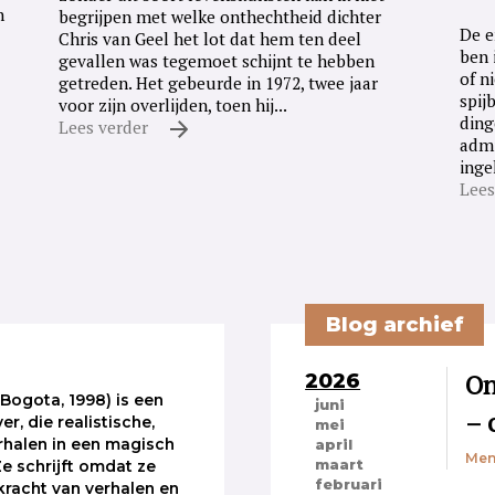
n
begrijpen met welke onthechtheid dichter
De e
Chris van Geel het lot dat hem ten deel
ben 
gevallen was tegemoet schijnt te hebben
of n
getreden. Het gebeurde in 1972, twee jaar
spij
voor zijn overlijden, toen hij...
ding
Lees verder
admi
inge
Lees
Blog archief
2026
On
Bogota, 1998) is een
juni
– 
ver, die realistische,
mei
rhalen in een magisch
april
Men
maart
Ze schrijft omdat ze
februari
 kracht van verhalen en