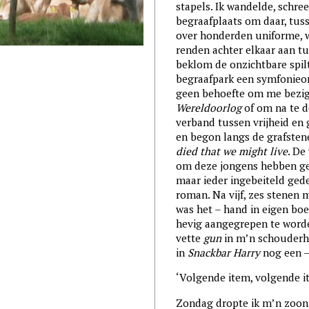
stapels. Ik wandelde, schre
begraafplaats om daar, tuss
over honderden uniforme, wi
renden achter elkaar aan t
beklom de onzichtbare spil
begraafpark een symfonieork
geen behoefte om me bezi
Wereldoorlog
of om na te d
verband tussen vrijheid en 
en begon langs de grafsten
died that we might live
. De
om deze jongens hebben ge
maar ieder ingebeiteld ged
roman. Na vijf, zes stenen 
was het – hand in eigen boe
hevig aangegrepen te worden
vette
gun
in m’n schouderho
in
Snackbar Harry
nog een 
‘Volgende item, volgende i
Zondag dropte ik m’n zoon 