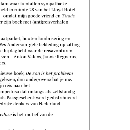
dam waar tientallen sympathieke
ld in ruimte 28 van het Lloyd Hotel –
 – omdat mijn goede vriend en
Tirade
-
r zijn boek met (anti)reisverhalen
raatparket, houten lambrisering en
Wes Anderson-gele bekleding op zitting
e bij daglicht naar de reisavonturen
lezen – Anton Valens, Jannie Regnerus,
ers.
 nieuwe boek,
De zon is het probleem
gelezen, dan onder/overschat je me.
jn reis naar het
mpedusa dat onlangs als zelfstandig
als Paasgeschenk werd gedistribueerd
edrijke denkers van Nederland.
edusa
is het motief van de