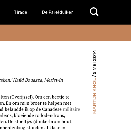
Search
Tirade
De Parelduiker
for:
/ 5 MEI 2014
waken.’ Hafid Bouazza, Meriswin
MARTIJN KNOL
lten (Overijssel). Om een beetje te
zen. En om mijn broer te helpen met
nd belandde ik op de Canadese
militaire
zalea’s, bloeiende rododendrons,
len. De stoeltjes (donkerbruin hout,
nherdenking stonden al klaar, in