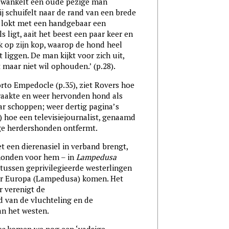
 wankelt een oude pezige man
ij schuifelt naar de rand van een brede
, lokt met een handgebaar een
 ligt, aait het beest een paar keer en
ik op zijn kop, waarop de hond heel
 liggen. De man kijkt voor zich uit,
 maar niet wil ophouden.’ (p.28).
orto Empedocle (p.35), ziet Rovers hoe
aakte en weer hervonden hond als
ar schoppen; weer dertig pagina’s
s) hoe een televisiejournalist, genaamd
nge herdershonden ontfermt.
een dierenasiel in verband brengt,
)honden voor hem – in
Lampedusa
tussen geprivilegieerde westerlingen
aar Europa (Lampedusa) komen. Het
er verenigt de
 van de vluchteling en de
an het westen.