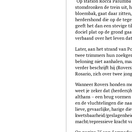
‘Op station Rocca Palumba
stomdronken de trein uit, h
bloembak, gaat daar zitten
herdershond die op de tegels
geeft het dan een stevige t
dociel plat op de grond gaat
verbaasd over het leven dat
Later, aan het strand van P
twee trimmers hun zoekger
beloning niet aanhalen, ma
verder beschrijft hij (Rover
Rosario, zich over twee jo
Wanneer Rovers honden met 
weet je zeker dat (herders
althans – een brug vormen 
en de vluchtelingen die n
lieve, gevaarlijke, harige di
kwetsbaarheid/geslagenheid
macht/repressieve kracht v