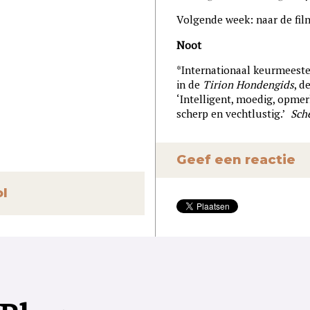
Volgende week: naar de fil
Noot
*Internationaal keurmeest
in de
Tirion Hondengids
, d
‘Intelligent, moedig, opme
scherp en vechtlustig.’
Sche
Geef een reactie
ol