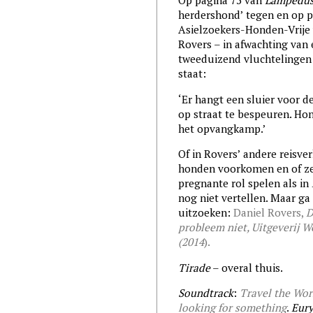
Op pagina 75 van
Lampedu
herdershond’ tegen en op p
Asielzoekers-Honden-Vrije w
Rovers – in afwachting van 
tweeduizend vluchtelingen 
staat:
‘Er hangt een sluier voor 
op straat te bespeuren. Hon
het opvangkamp.’
Of in Rovers’ andere reisve
honden voorkomen en of ze
pregnante rol spelen als in
nog niet vertellen. Maar ga 
uitzoeken:
Daniel Rovers,
D
probleem niet, Uitgeverij W
(2014
).
Tirade
– overal thuis.
Soundtrack
:
Travel the Wor
looking for something
.
Eur