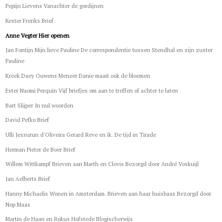
Pepijn Lievens Vanachter de gordijnen
Kester Freriks Brief
Anne Vegter Hier openen
Jan Fontijn Mijn lieve Pauline De correspondentie tussen Stendhal en zijn zuster
Pauline
Kreek Daey Ouwens Meneer Danie maait ook de bloemen
Ester Naomi Perquin Vijf briefjes om aan te treffen of achter te laten
Bart Slijper In nul woorden
David Pefko Brief
Ulli Jessurun d'Oliveira Gerard Reve en ik. De tijd in Tirade
Herman Pieter de Boer Brief
Willem Wittkampf Brieven aan Marth en Clovis Bezorgd door André Voskuijl
Jan Aelberts Brief
Hanny Michaelis Wonen in Amsterdam. Brieven aan haar huisbaas Bezorgd door
Nop Maas
Martin de Haan en Rokus Hofstede Blogischerwijs