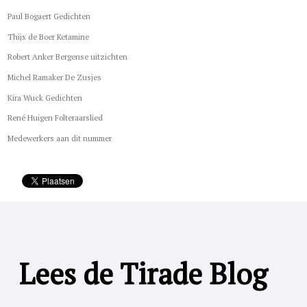
Paul Bogaert Gedichten
Thijs de Boer Ketamine
Robert Anker Bergense uitzichten
Michel Ramaker De Zusjes
Kira Wuck Gedichten
René Huigen Folteraarslied
Medewerkers aan dit nummer
Lees de Tirade Blog