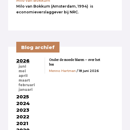
Milo van Bokkum
Milo van Bokkum (Amsterdam, 1994) is
economieverslaggever bij NRC.
Blog archief
Onder de moede blaren – over het
2026
bos
juni
Menno Hartman
/ 18 juni 2026
mei
april
maart
februari
januari
2025
2024
2023
2022
2021
2020