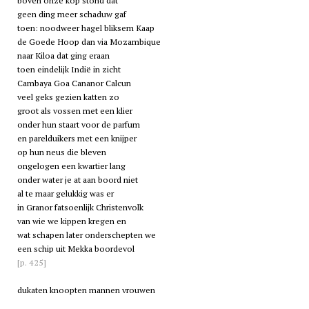
boven onze kop stond dat
geen ding meer schaduw gaf
toen: noodweer hagel bliksem Kaap
de Goede Hoop dan via Mozambique
naar Kiloa dat ging eraan
toen eindelijk Indië in zicht
Cambaya Goa Cananor Calcun
veel geks gezien katten zo
groot als vossen met een klier
onder hun staart voor de parfum
en parelduikers met een knijper
op hun neus die bleven
ongelogen een kwartier lang
onder water je at aan boord niet
al te maar gelukkig was er
in Granor fatsoenlijk Christenvolk
van wie we kippen kregen en
wat schapen later onderschepten we
een schip uit Mekka boordevol
[p. 425]
dukaten knoopten mannen vrouwen