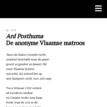
Skip
to
content
[p. 424]
Ard Posthuma
De anonyme Vlaamse matroos
Vasco da Gama’s tweede tocht:
reisdoel Oostindië waar de peper
groeit en gember en kaneel. Hij
ruwe Vlaamse bolster
was erbij, hij schreef het op
met hanepoot recht voor zijn raap:
Twee februari 1502 vertrek
uit Lissabon vandaar
via Canaria verder naar Kaap
Verde waar de zon recht