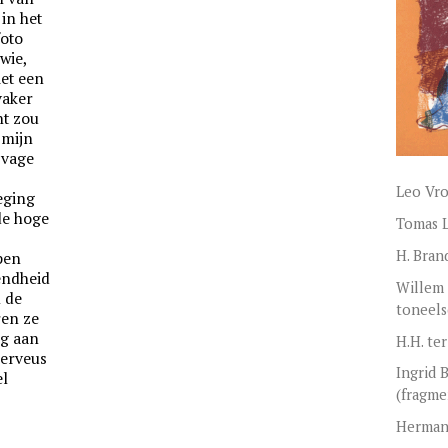
 in het
foto
wie,
et een
 vaker
ht zou
 mijn
 vage
Leo Vr
eging
de hoge
Tomas L
H. Bran
pen
endheid
Willem 
 de
toneels
ren ze
ig aan
H.H. te
nerveus
Ingrid 
el
(fragme
Herman 