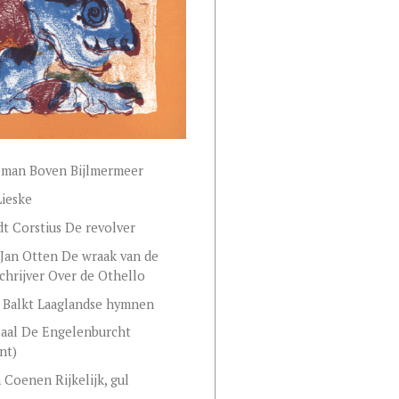
oman Boven Bijlmermeer
ieske
dt Corstius De revolver
Jan Otten De wraak van de
chrijver Over de Othello
r Balkt Laaglandse hymnen
Baal De Engelenburcht
nt)
Coenen Rijkelijk, gul