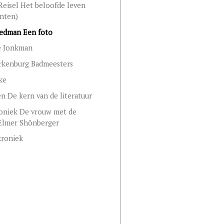
eisel Het beloofde leven
nten)
iedman Een foto
e Jonkman
arkenburg Badmeesters
ke
n De kern van de literatuur
oniek De vrouw met de
Elmer Shönberger
kroniek