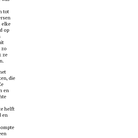
 tot
ersen
n elke
rd op
n
it
 zo
k ze
n.
het
en, die
Ze
en en
hte
e helft
d en
dompte
een