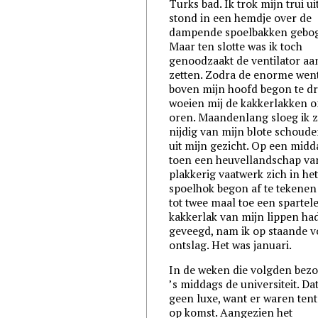
Turks bad. Ik trok mijn trui ui
stond in een hemdje over de
dampende spoelbakken gebo
Maar ten slotte was ik toch
genoodzaakt de ventilator aa
zetten. Zodra de enorme wen
boven mijn hoofd begon te dr
woeien mij de kakkerlakken 
oren. Maandenlang sloeg ik 
nijdig van mijn blote schoude
uit mijn gezicht. Op een midd
toen een heuvellandschap va
plakkerig vaatwerk zich in he
spoelhok begon af te tekenen 
tot twee maal toe een spartel
kakkerlak van mijn lippen ha
geveegd, nam ik op staande v
ontslag. Het was januari.
In de weken die volgden bezo
’s middags de universiteit. Da
geen luxe, want er waren te
op komst. Aangezien het