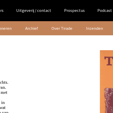
rs
Uitgeverij / contact
Prospectus
Podcast
nneren
Archief
Over Tirade
Inzenden
echts.
van.
n met
 in
 wat
n van