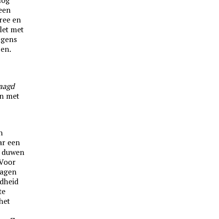
nog
 een
ree en
let met
lgens
zen.
aagd
in met
n
ar een
e duwen
 Voor
wagen
gdheid
te
het