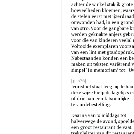
achter de winkel stak ik grote
hoeveelheden bloemen, waarv
de stelen eerst met ijzerdraa
omwonden had, in een gron
van stro. Voor de gangbare k
werden geknakte anjers gebru
voor die van kinderen veelal 
Voltooide exemplaren voorza
van een lint met goudopdruk.
Nabestaanden konden een ke
maken uit teksten variërend 
simpel ‘In memoriam’ tot: ‘U
[p. 526]
leunstoel staat leeg bij de haa
deze wijze hielp ik dagelijks ee
of drie aan een fatsoenlijke
teraardebestelling.
Daarna van ’s middags tot
halverwege de avond, spoelde 
een groot restaurant de vaat.
trekpleister van dit restauran