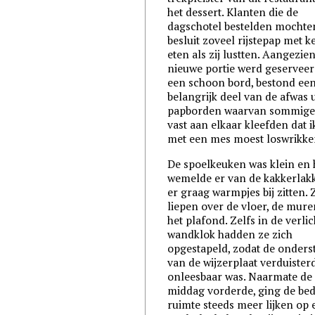
het dessert. Klanten die de
dagschotel bestelden mochten
besluit zoveel rijstepap met k
eten als zij lustten. Aangezie
nieuwe portie werd geservee
een schoon bord, bestond ee
belangrijk deel van de afwas u
papborden waarvan sommige
vast aan elkaar kleefden dat i
met een mes moest loswrikke
De spoelkeuken was klein en 
wemelde er van de kakkerlakk
er graag warmpjes bij zitten. 
liepen over de vloer, de mur
het plafond. Zelfs in de verlic
wandklok hadden ze zich
opgestapeld, zodat de onderst
van de wijzerplaat verduister
onleesbaar was. Naarmate de
middag vorderde, ging de be
ruimte steeds meer lijken op 