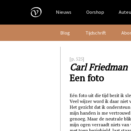
Skip
to
Nieuws
Oorshop
Auteu
content
Blog
Tijdschrift
Abo
[p. 525]
Carl Friedman
Een foto
Eén foto uit die tijd bezit ik sl
Veel wijzer word ik daar niet 
Het gezicht dat ik ondersteu
mijn handen is me vertrouwd
genoeg. Maar de neutrale blik
mijn ogen verraadt niets van
met toen bezighield, laat staa