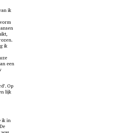
an ik
d
dvorm
ransen
ikt,
rozen.
g ik
uze
van een
w
rd’. Op
n lijk
ik in
 De
t was