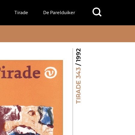
Search
Tirade
De Parelduiker
for:
/ 1992
TIRADE 343