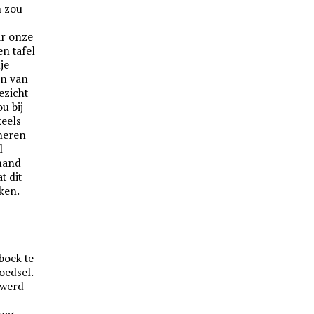
n zou
ar onze
n tafel
je
en van
ezicht
u bij
keels
heren
l
 hand
t dit
ken.
 boek te
oedsel.
 werd