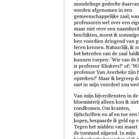
mondelinge gedeelte daarva
worden afgenomen in een
gemeenschappelijke zaal, wa
professoren wel over een eige
maar niet over een naambord
beschikten, moest ik sommig
hen voordien dringend van g
leren kennen. Natuurlijk, ik zo
het betreden van de zaal luid
kunnen roepen: ‘Wie van de 
is professor Klinkers?’ of: ‘Wi
professor Van Averbeke zijn
opsteken?’ Maar ik begreep da
niet in mijn voordeel zou wer
Van mijn bijverdiensten in de
bloemisterij alleen kon ik niet
rondkomen. Om kranten,
tijdschriften en af en toe een
kopen, bespaarde ik geld op v
Tegen het midden van maart
de toestand nijpend. In mijn