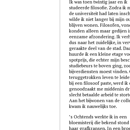
Ik was toen twintig jaar en ik
studeerde filosofie. Zodra ik 
de universiteit had laten insch
wilde ik niet langer bij mijn 
blijven wonen. Filosofen, vond
konden alleen maar gedijen i
eenzame afzondering. Ik ver
dus naar het zuidelijke, in ver
geraakte deel van de stad. Da
huurde ik een kleine etage vo
spotprijs, die echter mijn bes
studiebeurs te boven ging, zod
bijverdiensten moest vinden.
teruggetrokken leven te leide
bij een filosoof paste, werd ik
genoodzaakt me middenin dr
slecht betaalde arbeid te stort
Aan het bijwonen van de coll
kwam ik nauwelijks toe.
’s Ochtends werkte ik in een
bloemisterij die bekend ston
haar grafkransen. In een bro