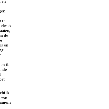
t en
gen.
n te
telwiek
aaien,
om de
ze
rs en
ag,
n
t
en ik
ende
d
oet
cht ik
t was
ntamens