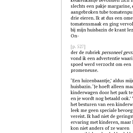
keukenkastje bevonden zich 
slechts een pakje margarine,
aangebroken tube tomatenpu
drie eieren. Ik at dus een ome
tomatensmaak en ging vervo
bij mijn huisbazin de krant le
On-
[p. 527]
der de rubriek
personeel gevr
vond ik een advertentie waar
spoed werd verzocht om een
promeneuse.
‘Een luizenbaantje,’ aldus mij
huisbazin. ‘Je hoeft alleen ma
kinderwagen door het park t
en je wordt nog betaald ook.’
het besturen van een kinder
leek me geen speciale bevoe
vereist. Ik had niet de gerings
ervaring met kinderen, maar 
kon niet anders of ze waren