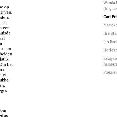
Wanda R
me op
(fragme
rijven,
Carl Fr
ouders
 ik,
Mariek
n een
huisde
Ilse St
val
Jan Bae
ar
or een
Herleze
cheiden
Essaykr
at ik
hamer/
 Om het
n dat
Poëzie
 dus
ukke,
en.
eges
d om
eikas