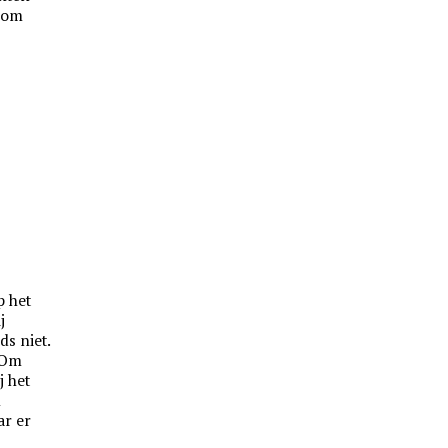
arom
p het
j
ds niet.
. Om
j het
n
ar er