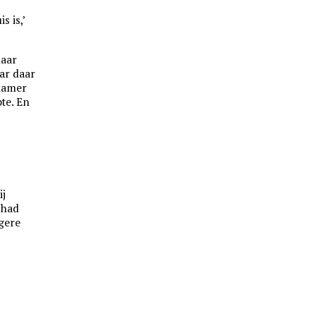
s is,’
haar
ar daar
pkamer
pte. En
ij
 had
ogere