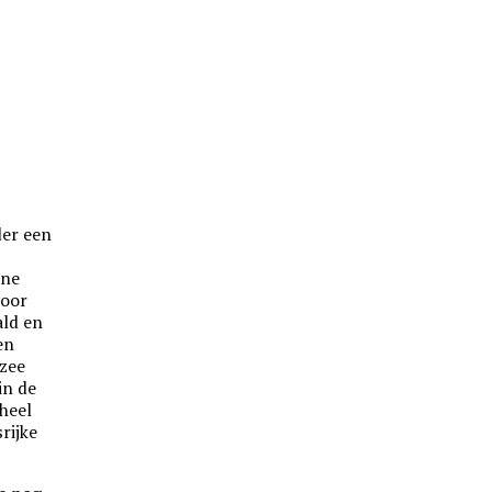
der een
ene
voor
ald en
en
 zee
in de
 heel
srijke