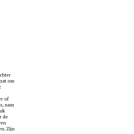
chter
 zat om
t
er of
as, nam
uik
r de
ven
n. Zijn