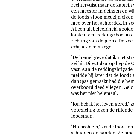
rechtervuist maar de kaptein
een meester in deinzen en wi
de loods vloog met zijn eigen
mee over het achterdek, in ze
Alleen uit beleefdheid gooide
kaptein een reddingsboei in d
richting van de plons. De zee
erbij als een spiegel.
‘De hemel geve dat ik niet str
zei hij. Direct daarop liep de 
vast. Aan de reddingsbrigade
meldde hij later dat de loods
danspas gemaakt had die he
overboord deed vliegen. Gel
was het niet helemaal.
‘Jou heb ik het leven gered,’ ze
voorzichtig tegen de rillende
loodsman.
‘No problem,’ zei de loods en 
schudden de handen. Ze moc