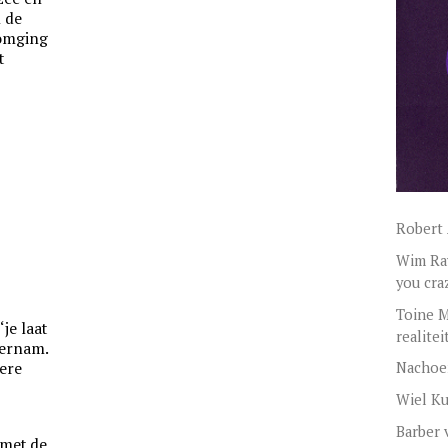
 de
 omging
t
Robert
Wim Rav
you cra
Toine 
je laat
realitei
vernam.
kere
Nachoe
Wiel Ku
Barber 
 met de