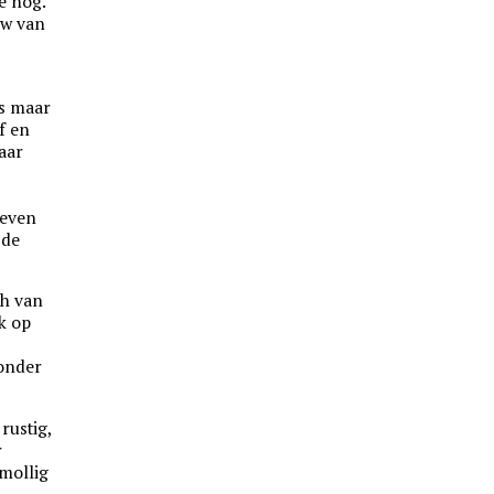
te nog.
uw van
as maar
f en
aar
oeven
 de
ch van
k op
zonder
rustig,
r
mollig