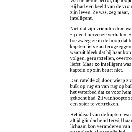
Wat de liefde betrof, hij hoop
Hij had een beeld van de vro
zijn leven. Ze was, zeg maar,
intelligent.
Niet dat zijn vriendin dom w
zij deed nerveuze verhalen. A
toe zweeg ze in de hoop dat h
kapitein iets zou terugzeggen
waaruit bleek dat hij haar kon
volgen, geruststellen, overtr
liefst. Maar zo intelligent was
kaptein op zijn beurt niet.
Dan ratelde zij door, wierp zi
buik op rug en van rug op bui
het waterbed dat ze voor hem
gekocht had. Zij wanhoopte 
een spier te vertrekken.
Het ideaal van de kaptein was 
altijd glimlachend terwijl haa
lichaam kon veranderen van 