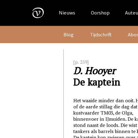
Skip
to
Nieuws
Oorshop
Auteu
content
Blog
Tijdschrift
Abo
[p. 259]
D. Hooyer
De kaptein
Het waaide minder dan ooit. H
of de aarde stillag die dag dat
kustvaarder TM03, de Olga,
binnenvoer in
IJmuiden
. De 
stond naast de loods. Die wis
tankers als barrels binnen te 
De kaptein kon zwieren over 