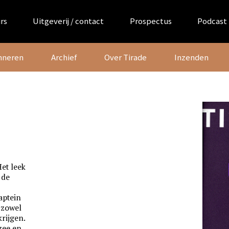
rs
Uitgeverij / contact
Prospectus
Podcast
nneren
Archief
Over Tirade
Inzenden
et leek
 de
kaptein
t zowel
krijgen.
zee en