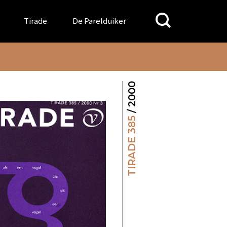
Search
Tirade
De Parelduiker
for:
/ 2000
TIRADE 385