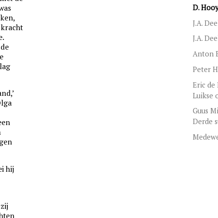
 was
D. Hooy
jken,
J.A. De
 kracht
e.
J.A. De
 de
Anton E
e
 lag
Peter H
Eric de
and,’
Luikse 
Olga
Guus Mi
Derde 
 een
m
Medewe
ogen
i hij
zij
hten