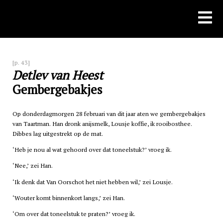
Skip
to
content
[p. 43]
Detlev van Heest
Gembergebakjes
Op donderdagmorgen 28 februari van dit jaar aten we gembergebakjes
van Taartman. Han dronk anijsmelk, Lousje koffie, ik rooibosthee.
Dibbes lag uitgestrekt op de mat.
‘Heb je nou al wat gehoord over dat toneelstuk?’ vroeg ik.
‘Nee,’ zei Han.
‘Ik denk dat Van Oorschot het niet hebben wil,’ zei Lousje.
‘Wouter komt binnenkort langs,’ zei Han.
‘Om over dat toneelstuk te praten?’ vroeg ik.