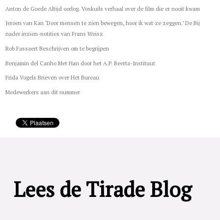
Anton de Goede Altijd oorlog. Voskuils verhaal over de film die er nooit kwam
Jeroen van Kan ‘Door mensen te zien bewegen, hoor ik wat ze zeggen.’ De Bij
nader inzien-notities van Frans Weisz
Rob Fassaert Beschrijven om te begrijpen
Benjamin del Canho Met Han door het A.P. Beerta-Instituut
Frida Vogels Brieven over Het Bureau
Medewerkers aan dit nummer
Lees de Tirade Blog