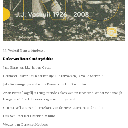
J.J. Voskuil Mensenkinderen
Detlev van Heest Gembergebakjes
Jaap Blansjaar J.J., Han en Oscar
Gerbrand Bakker ‘Stil maar beestje. Die rotzakken, ik zal je wreken!’
Jelle Folkeringa Voskuil en de Kweekschool in Groningen
Arjan Peters ‘Dagelijks terugkerende zaken werken troostend, omdat ze namelijk
terugkeren’ Enkele herinneringen aan J.J. Voskuil
Gemma Nefkens Van de ene kant van de Herengracht naar de andere
Dirk Schümer Der Chronist im Büro
Wouter van Oorschot Het begin