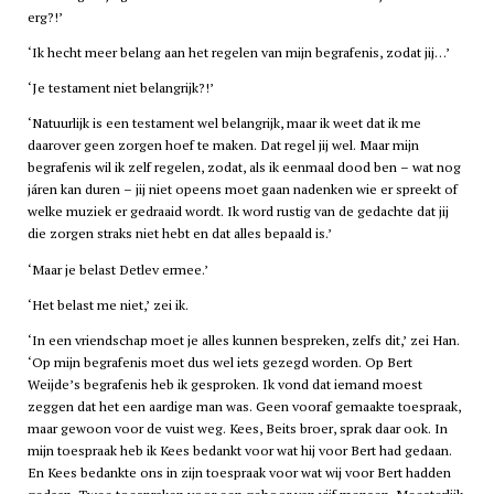
erg?!’
‘Ik hecht meer belang aan het regelen van mijn begrafenis, zodat jij…’
‘Je testament niet belangrijk?!’
‘Natuurlijk is een testament wel belangrijk, maar ik weet dat ik me
daarover geen zorgen hoef te maken. Dat regel jij wel. Maar mijn
begrafenis wil ik zelf regelen, zodat, als ik eenmaal dood ben – wat nog
járen kan duren – jij niet opeens moet gaan nadenken wie er spreekt of
welke muziek er gedraaid wordt. Ik word rustig van de gedachte dat jij
die zorgen straks niet hebt en dat alles bepaald is.’
‘Maar je belast Detlev ermee.’
‘Het belast me niet,’ zei ik.
‘In een vriendschap moet je alles kunnen bespreken, zelfs dit,’ zei Han.
‘Op mijn begrafenis moet dus wel iets gezegd worden. Op Bert
Weijde’s begrafenis heb ik gesproken. Ik vond dat iemand moest
zeggen dat het een aardige man was. Geen vooraf gemaakte toespraak,
maar gewoon voor de vuist weg. Kees, Beits broer, sprak daar ook. In
mijn toespraak heb ik Kees bedankt voor wat hij voor Bert had gedaan.
En Kees bedankte ons in zijn toespraak voor wat wij voor Bert hadden