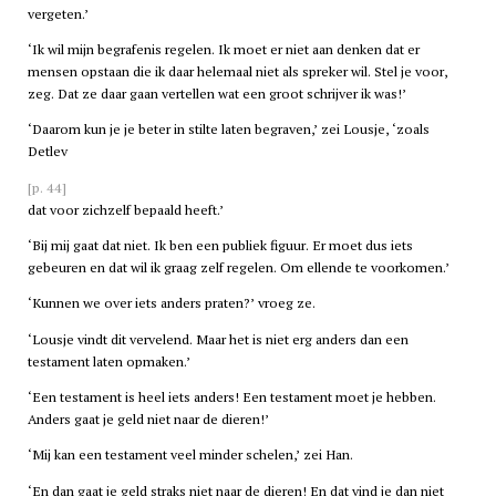
vergeten.’
‘Ik wil mijn begrafenis regelen. Ik moet er niet aan denken dat er
mensen opstaan die ik daar helemaal niet als spreker wil. Stel je voor,
zeg. Dat ze daar gaan vertellen wat een groot schrijver ik was!’
‘Daarom kun je je beter in stilte laten begraven,’ zei Lousje, ‘zoals
Detlev
[p. 44]
dat voor zichzelf bepaald heeft.’
‘Bij mij gaat dat niet. Ik ben een publiek figuur. Er moet dus iets
gebeuren en dat wil ik graag zelf regelen. Om ellende te voorkomen.’
‘Kunnen we over iets anders praten?’ vroeg ze.
‘Lousje vindt dit vervelend. Maar het is niet erg anders dan een
testament laten opmaken.’
‘Een testament is heel iets anders! Een testament moet je hebben.
Anders gaat je geld niet naar de dieren!’
‘Mij kan een testament veel minder schelen,’ zei Han.
‘En dan gaat je geld straks niet naar de dieren! En dat vind je dan niet