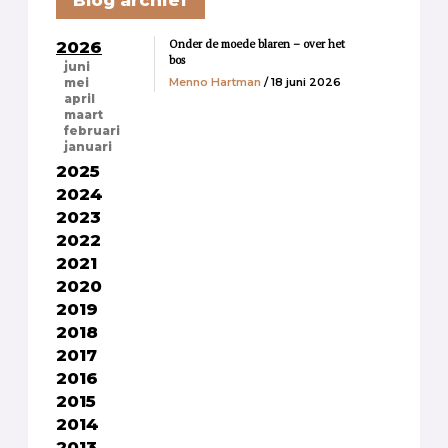
Blog archief
Onder de moede blaren – over het
2026
bos
juni
Menno Hartman
/ 18 juni 2026
mei
april
maart
februari
januari
2025
2024
2023
2022
2021
2020
2019
2018
2017
2016
2015
2014
2013