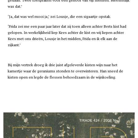
gedaan. Twee toespraken voor een gehoor van vijf mensen. Meesterlijk
was dat.’
‘Ja, dat was wel mooi ja,’ zei Lousje, die een sigaartje opstak.
‘Frida zei me een paar jaar later dat zij toen alleen achter Berts kist had
gelopen. In werkelijkheid liep Kees achter de kist en wij liepen achter
Kees met ons drieën, Lousje in het midden, Frida en ik elk aan de
zijkant.’
Bij mijn vertrek droeg ik drie juist afgeleverde kisten wijn naar het
kamertje waar de geraniums stonden te overwinteren. Han sneed de
kisten open en legde de flessen behoedzaam in de wijnkoeling.