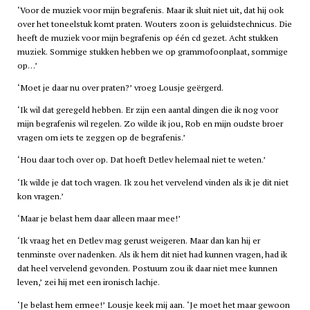
‘Voor de muziek voor mijn begrafenis. Maar ik sluit niet uit, dat hij ook
over het toneelstuk komt praten. Wouters zoon is geluidstechnicus. Die
heeft de muziek voor mijn begrafenis op één
cd
gezet. Acht stukken
muziek. Sommige stukken hebben we op grammofoonplaat, sommige
op…’
‘Moet je daar nu over praten?’ vroeg Lousje geërgerd.
‘Ik wil dat geregeld hebben. Er zijn een aantal dingen die ik nog voor
mijn begrafenis wil regelen. Zo wilde ik jou, Rob en mijn oudste broer
vragen om iets te zeggen op de begrafenis.’
‘Hou daar toch over op. Dat hoeft Detlev helemaal niet te weten.’
‘Ik wilde je dat toch vragen. Ik zou het vervelend vinden als ik je dit niet
kon vragen.’
‘Maar je belast hem daar alleen maar mee!’
‘Ik vraag het en Detlev mag gerust weigeren. Maar dan kan hij er
tenminste over nadenken. Als ik hem dit niet had kunnen vragen, had ik
dat heel vervelend gevonden. Postuum zou ik daar niet mee kunnen
leven,’ zei hij met een ironisch lachje.
‘Je belast hem ermee!’ Lousje keek mij aan. ‘Je moet het maar gewoon