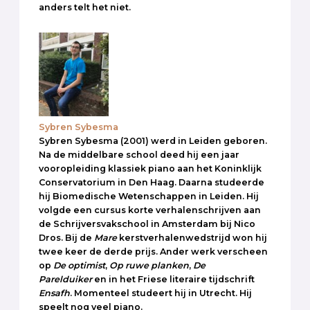
anders telt het niet.
Sybren Sybesma
Sybren Sybesma (2001) werd in Leiden geboren.
Na de middelbare school deed hij een jaar
vooropleiding klassiek piano aan het Koninklijk
Conservatorium in Den Haag. Daarna studeerde
hij Biomedische Wetenschappen in Leiden. Hij
volgde een cursus korte verhalenschrijven aan
de Schrijversvakschool in Amsterdam bij Nico
Dros. Bij de
Mare
kerstverhalenwedstrijd won hij
twee keer de derde prijs. Ander werk verscheen
op
De optimist
,
Op ruwe planken
,
De
Parelduiker
en in het Friese literaire tijdschrift
Ensafh
. Momenteel studeert hij in Utrecht. Hij
speelt nog veel piano.