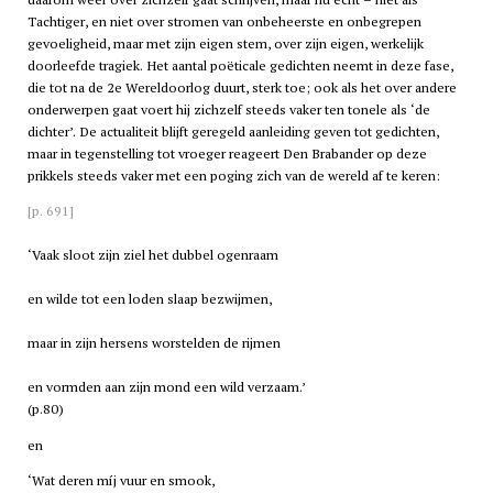
Tachtiger, en niet over stromen van onbeheerste en onbegrepen
gevoeligheid, maar met zijn eigen stem, over zijn eigen, werkelijk
doorleefde tragiek. Het aantal poëticale gedichten neemt in deze fase,
die tot na de 2e Wereldoorlog duurt, sterk toe; ook als het over andere
onderwerpen gaat voert hij zichzelf steeds vaker ten tonele als ‘de
dichter’. De actualiteit blijft geregeld aanleiding geven tot gedichten,
maar in tegenstelling tot vroeger reageert Den Brabander op deze
prikkels steeds vaker met een poging zich van de wereld af te keren:
[p. 691]
‘Vaak sloot zijn ziel het dubbel ogenraam
en wilde tot een loden slaap bezwijmen,
maar in zijn hersens worstelden de rijmen
en vormden aan zijn mond een wild verzaam.’
(p.80)
en
‘Wat deren míj vuur en smook,