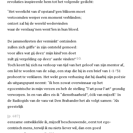
revoluties inspireerde hem tot het volgende gedicht:
‘Het weerlicht van d’opstand’gen bliksem moet
vertoornden werper een moment verblinden;
ontzet zal hij de wereld wedervinden
waar de verslaag’nen went’len in hun bloed.
De jammerkreten der verminkt’ ontzinden
zullen zich griffe’ in zijn ontsteld gemoed:
voor alles wat gij deez’ mijn kind’ren doet
10.
zult gij vergelding op deez’ aarde vinden!’
Toch keert hij zich na verloop van tijd van het geloof van zijn mentor af,
om lid te worden van de
sdap
, een stap die hij in een brief van 1-1-’31
probeert te verklaren. Het wekt geen verbazing dat hij daarbij zijn poëzie
als uitgangspunt neemt: ‘Ik ben zowat overwinnaar op het
egocentrische in mijn verzen en heb de stelling “l’art pour l’art” grondig
verworpen. In en van alles eis ik “dienstbaarheid”, óók van mijzelf.’ In
de Radiogids van de
vara
vat Den Brabander het als volgt samen: ‘Als
geestelijk
[p. 687]
eenzame ontwikkelde ik, mijzelf beschouwende, eerst tot ego-
centrisch mens, terwijl ik nu niets liever wil, dan een goed