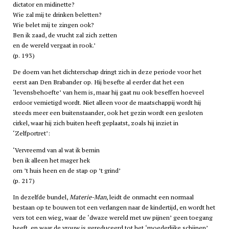
dictator en midinette?
Wie zal mij te drinken beletten?
Wie belet mij te zingen ook?
Ben ik zaad, de vrucht zal zich zetten
en de wereld vergaat in rook.’
(p. 193)
De doem van het dichterschap dringt zich in deze periode voor het
eerst aan Den Brabander op. Hij besefte al eerder dat het een
‘levensbehoefte’ van hem is, maar hij gaat nu ook beseffen hoeveel
erdoor vernietigd wordt. Niet alleen voor de maatschappij wordt hij
steeds meer een buitenstaander, ook het gezin wordt een gesloten
cirkel, waar hij zich buiten heeft geplaatst, zoals hij inziet in
‘Zelfportret’:
‘Vervreemd van al wat ik bemin
ben ik alleen het mager hek
om ’t huis heen en de stap op ’t grind’
(p. 217)
In dezelfde bundel,
Materie-Man
, leidt de onmacht een normaal
bestaan op te bouwen tot een verlangen naar de kindertijd, en wordt het
vers tot een wieg, waar de ‘dwaze wereld met uw pijnen’ geen toegang
heeft, en waar de vrouw is gereduceerd tot het ‘moederlijke schijnen’