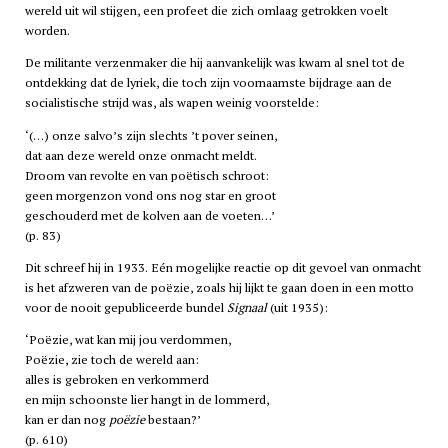
wereld uit wil stijgen, een profeet die zich omlaag getrokken voelt
worden.
De militante verzenmaker die hij aanvankelijk was kwam al snel tot de
ontdekking dat de lyriek, die toch zijn voornaamste bijdrage aan de
socialistische strijd was, als wapen weinig voorstelde:
‘(…) onze salvo’s zijn slechts ’t pover seinen,
dat aan deze wereld onze onmacht meldt.
Droom van revolte en van poëtisch schroot:
geen morgenzon vond ons nog star en groot
geschouderd met de kolven aan de voeten…’
(p. 83)
Dit schreef hij in 1933. Eén mogelijke reactie op dit gevoel van onmacht
is het afzweren van de poëzie, zoals hij lijkt te gaan doen in een motto
voor de nooit gepubliceerde bundel
Signaal
(uit 1935):
‘Poëzie, wat kan mij jou verdommen,
Poëzie, zie toch de wereld aan:
alles is gebroken en verkommerd
en mijn schoonste lier hangt in de lommerd,
kan er dan nog
poëzie
bestaan?’
(p. 610)