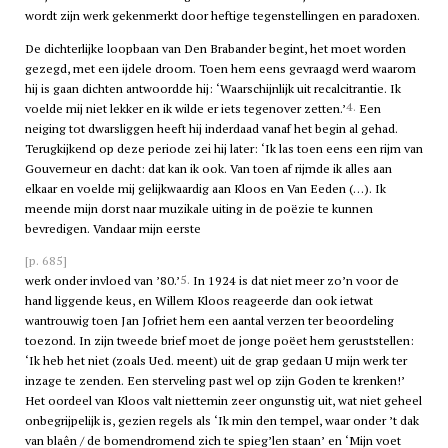
wordt zijn werk gekenmerkt door heftige tegenstellingen en paradoxen.
De dichterlijke loopbaan van Den Brabander begint, het moet worden
gezegd, met een ijdele droom. Toen hem eens gevraagd werd waarom
hij is gaan dichten antwoordde hij: ‘Waarschijnlijk uit recalcitrantie. Ik
4.
voelde mij niet lekker en ik wilde er iets tegenover zetten.’
Een
neiging tot dwarsliggen heeft hij inderdaad vanaf het begin al gehad.
Terugkijkend op deze periode zei hij later: ‘Ik las toen eens een rijm van
Gouverneur en dacht: dat kan ik ook. Van toen af rijmde ik alles aan
elkaar en voelde mij gelijkwaardig aan Kloos en Van Eeden (…). Ik
meende mijn dorst naar muzikale uiting in de poëzie te kunnen
bevredigen. Vandaar mijn eerste
[p. 685]
5.
werk onder invloed van ’80.’
In 1924 is dat niet meer zo’n voor de
hand liggende keus, en Willem Kloos reageerde dan ook ietwat
wantrouwig toen Jan Jofriet hem een aantal verzen ter beoordeling
toezond. In zijn tweede brief moet de jonge poëet hem geruststellen:
‘Ik heb het niet (zoals Ued. meent) uit de grap gedaan U mijn werk ter
inzage te zenden. Een sterveling past wel op zijn Goden te krenken!’
Het oordeel van Kloos valt niettemin zeer ongunstig uit, wat niet geheel
onbegrijpelijk is, gezien regels als ‘Ik min den tempel, waar onder ’t dak
van blaên / de bomendromend zich te spieg’len staan’ en ‘Mijn voet