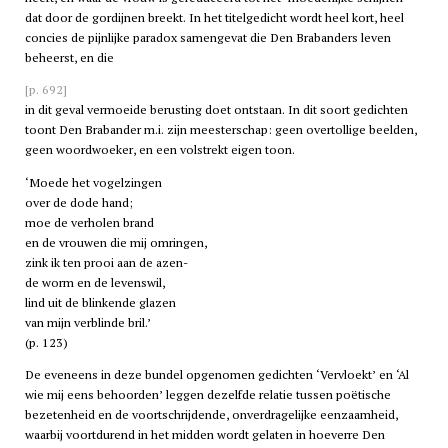
dat door de gordijnen breekt. In het titelgedicht wordt heel kort, heel
concies de pijnlijke paradox samengevat die Den Brabanders leven
beheerst, en die
[p. 692]
in dit geval vermoeide berusting doet ontstaan. In dit soort gedichten
toont Den Brabander m.i. zijn meesterschap: geen overtollige beelden,
geen woordwoeker, en een volstrekt eigen toon.
‘Moede het vogelzingen
over de dode hand;
moe de verholen brand
en de vrouwen die mij omringen,
zink ik ten prooi aan de azen-
de worm en de levenswil,
lind uit de blinkende glazen
van mijn verblinde bril.’
(p. 123)
De eveneens in deze bundel opgenomen gedichten ‘Vervloekt’ en ‘Al
wie mij eens behoorden’ leggen dezelfde relatie tussen poëtische
bezetenheid en de voortschrijdende, onverdragelijke eenzaamheid,
waarbij voortdurend in het midden wordt gelaten in hoeverre Den