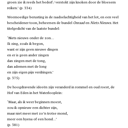
groen zie ik reeds het bederf / verstokt zijn knoken door de bloesem
reiken.’ (p. 334)
Weemoedige berusting in de raadselachtigheid van het lot, en een veel
bescheidener toon, beheersen de bundel
Onraad
en
Niets Nieuws.
Het
titelgedicht van de laatste bundel:
‘Niets nieuws onder de zon…
Ik zing, zoals ik begon,
want er zijn geen nieuwe dingen
en er is geen ander zingen
dan zingen met de tong,
dan ademen met de long
en zijn eigen pijn verdringen.’
(p. 375)
De hoogdravende ideeën zijn veranderd in rommel en oud roest, de
Hof van Eden in het Waterlooplein:
‘Maar, als ik weer beginnen moest,
zou ik opnieuw een dichter zijn,
maar niet meer met zo’n trotse mond,
meer een hyena of een hond…’
(p. 381)