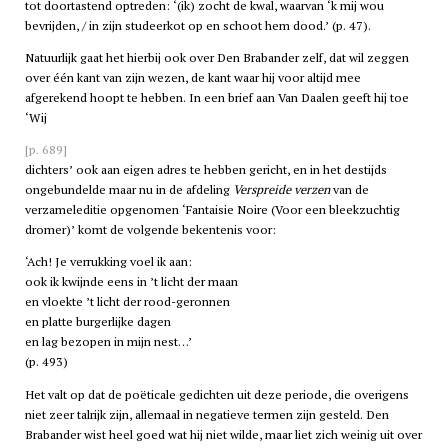
tot doortastend optreden: ‘(ik) zocht de kwal, waarvan ‘k mij wou
bevrijden, / in zijn studeerkot op en schoot hem dood.’ (p. 47).
Natuurlijk gaat het hierbij ook over Den Brabander zelf, dat wil zeggen
over één kant van zijn wezen, de kant waar hij voor altijd mee
afgerekend hoopt te hebben. In een brief aan Van Daalen geeft hij toe
‘Wij
[p. 689]
dichters’ ook aan eigen adres te hebben gericht, en in het destijds
ongebundelde maar nu in de afdeling
Verspreide verzen
van de
verzameleditie opgenomen ‘Fantaisie Noire (Voor een bleekzuchtig
dromer)’ komt de volgende bekentenis voor:
‘Ach! Je verrukking voel ik aan:
ook ik kwijnde eens in ’t licht der maan
en vloekte ’t licht der rood-geronnen
en platte burgerlijke dagen
en lag bezopen in mijn nest…’
(p. 493)
Het valt op dat de poëticale gedichten uit deze periode, die overigens
niet zeer talrijk zijn, allemaal in negatieve termen zijn gesteld. Den
Brabander wist heel goed wat hij niet wilde, maar liet zich weinig uit over