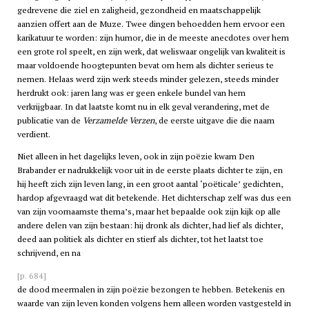
gedrevene die ziel en zaligheid, gezondheid en maatschappelijk
aanzien offert aan de Muze. Twee dingen behoedden hem ervoor een
karikatuur te worden: zijn humor, die in de meeste anecdotes over hem
een grote rol speelt, en zijn werk, dat weliswaar ongelijk van kwaliteit is
maar voldoende hoogtepunten bevat om hem als dichter serieus te
nemen. Helaas werd zijn werk steeds minder gelezen, steeds minder
herdrukt ook: jaren lang was er geen enkele bundel van hem
verkrijgbaar. In dat laatste komt nu in elk geval verandering, met de
publicatie van de
Verzamelde Verzen
, de eerste uitgave die die naam
verdient.
Niet alleen in het dagelijks leven, ook in zijn poëzie kwam Den
Brabander er nadrukkelijk voor uit in de eerste plaats dichter te zijn, en
hij heeft zich zijn leven lang, in een groot aantal ‘poëticale’ gedichten,
hardop afgevraagd wat dit betekende. Het dichterschap zelf was dus een
van zijn voornaamste thema’s, maar het bepaalde ook zijn kijk op alle
andere delen van zijn bestaan: hij dronk als dichter, had lief als dichter,
deed aan politiek als dichter en stierf als dichter, tot het laatst toe
schrijvend, en na
[p. 684]
de dood meermalen in zijn poëzie bezongen te hebben. Betekenis en
waarde van zijn leven konden volgens hem alleen worden vastgesteld in