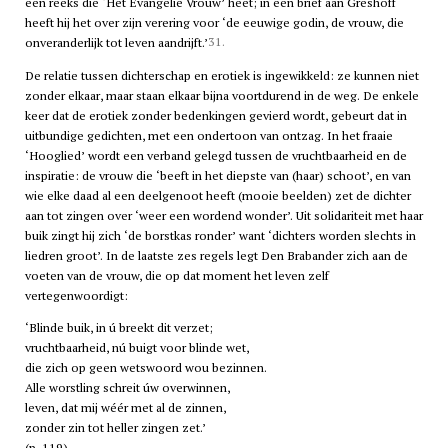
een reeks die ‘Het Evangelie Vrouw’ heet; in een brief aan Greshoff
heeft hij het over zijn verering voor ‘de eeuwige godin, de vrouw, die
31.
onveranderlijk tot leven aandrijft.’
De relatie tussen dichterschap en erotiek is ingewikkeld: ze kunnen niet
zonder elkaar, maar staan elkaar bijna voortdurend in de weg. De enkele
keer dat de erotiek zonder bedenkingen gevierd wordt, gebeurt dat in
uitbundige gedichten, met een ondertoon van ontzag. In het fraaie
‘Hooglied’ wordt een verband gelegd tussen de vruchtbaarheid en de
inspiratie: de vrouw die ‘beeft in het diepste van (haar) schoot’, en van
wie elke daad al een deelgenoot heeft (mooie beelden) zet de dichter
aan tot zingen over ‘weer een wordend wonder’. Uit solidariteit met haar
buik zingt hij zich ‘de borstkas ronder’ want ‘dichters worden slechts in
liedren groot’. In de laatste zes regels legt Den Brabander zich aan de
voeten van de vrouw, die op dat moment het leven zelf
vertegenwoordigt:
‘Blinde buik, in ú breekt dit verzet;
vruchtbaarheid, nú buigt voor blinde wet,
die zich op geen wetswoord wou bezinnen.
Alle worstling schreit úw overwinnen,
leven, dat mij wéér met al de zinnen,
zonder zin tot heller zingen zet.’
(p. 119)