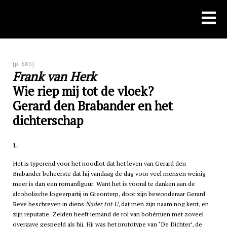
Skip
to
content
[p. 683]
Frank van Herk
Wie riep mij tot de vloek?
Gerard den Brabander en het
dichterschap
1.
Het is typerend voor het noodlot dat het leven van Gerard den
Brabander beheerste dat hij vandaag de dag voor veel mensen weinig
meer is dan een romanfiguur. Want het is vooral te danken aan de
alcoholische logeerpartij in Greonterp, door zijn bewonderaar Gerard
Reve beschreven in diens
Nader tot U
, dat men zijn naam nog kent, en
zijn reputatie. Zelden heeft iemand de rol van bohémien met zoveel
overgave gespeeld als hij. Hij was het prototype van ‘De Dichter’, de