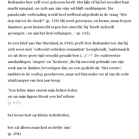
Brabander hier zelf voor gekozen heeft. Het lijkt of hij het noodlot haar
macht misgunt, en zich aan zijn vrije wil blijft vastklampen. Die
paradoxale verhouding wordt heel treffend uitgedrukt in de vraag ‘Wie
riep mij tot de vloek?’ (p. 129) Hij werd geroepen, en kwam, maar begon
daarmee geen kruistocht tegen het onrecht; hij ‘heeft zichzelf
gevangen / en aan het lied verhangen…’ (p. 145)
In een brief aan Van Vriesland, in 1940, geeft Den Brabander toe dat hij
zich weer met ‘voltooid-verleden-romantiek’ bezighoudt, ‘nademaal ik
19.
zo uit deze grote tijd verzeild geraakt ben (…)’.
De ouderwetse
aanduidingen ‘zingen’ en ‘liederen’, die hij meestal gebruikt om zijn
werk aan te duiden, bevestigen dat, en een gedicht als ‘Het eerste’,
midden in de oorlog geschreven, staat wel bijzonder ver af van de rode
strijdzangen van tien jaar terug:
‘Een lichte dans omvat mijn lichter leden
en op mijn lippen bloeit een lief refrein:
[p. 693]
het leven tiert op kleine tederheden,
het zal alleen maar lied en liefde zijn.’
(p. 204)