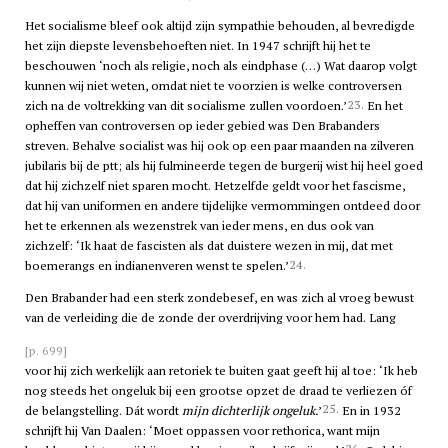
Het socialisme bleef ook altijd zijn sympathie behouden, al bevredigde
het zijn diepste levensbehoeften niet. In 1947 schrijft hij het te
beschouwen ‘noch als religie, noch als eindphase (…) Wat daarop volgt
kunnen wij niet weten, omdat niet te voorzien is welke controversen
23.
zich na de voltrekking van dit socialisme zullen voordoen.’
En het
opheffen van controversen op ieder gebied was Den Brabanders
streven. Behalve socialist was hij ook op een paar maanden na zilveren
jubilaris bij de
ptt
; als hij fulmineerde tegen de burgerij wist hij heel goed
dat hij zichzelf niet sparen mocht. Hetzelfde geldt voor het fascisme,
dat hij van uniformen en andere tijdelijke vermommingen ontdeed door
het te erkennen als wezenstrek van ieder mens, en dus ook van
zichzelf: ‘Ik haat de fascisten als dat duistere wezen in mij, dat met
24.
boemerangs en indianenveren wenst te spelen.’
Den Brabander had een sterk zondebesef, en was zich al vroeg bewust
van de verleiding die de zonde der overdrijving voor hem had. Lang
[p. 699]
voor hij zich werkelijk aan retoriek te buiten gaat geeft hij al toe: ‘Ik heb
nog steeds het ongeluk bij een grootse opzet de draad te verliezen óf
25.
de belangstelling. Dát wordt
mijn dichterlijk ongeluk.
’
En in 1932
schrijft hij Van Daalen: ‘Moet oppassen voor rethorica, want mijn