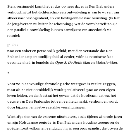
Sterk versimpeld komt het er dus op neer dat er in Den Brabanders
verhouding tot het dichterschap een ontwikkeling is aan te wijzen van
afkeer naar bevlogenheid, en van bevlogenheid naar berusting. (Ik laat
de jeugdverzen nu buiten beschouwing.) Wat de vorm betreft zou je
een parallelle ontwikkeling kunnen aanwijzen: van anecdotiek via
retoriek
[p. 697]
naar een sober en persoonlijk geluid; met dien verstande dat Den
Brabander dat persoonlijk geluid al eerder, vóór de retorische fase,
gevonden had, in bundels als
Opus 5, De Holle Man
en
Materie-Man.
3.
Voor zo’n eenvoudige chronologische weergave is veel te zeggen,
maar als ze niet onmiddellijk wordt gerelativeerd gaat ze een eigen
leven leiden, en dan bestaat het gevaar dat de hoofzaak: dat wat het
oeuvre van Den Brabander tot een eenheid maakt, verdrongen wordt
door bijzaken en niet-wezenlijke verschuivingen.
Want afgezien van de extreme uitschieters, zoals tijdens zijn rode jaren
en zijn Holstiaanse periode, is Den Brabanders houding tegenover de
poëzie nooit volkomen eenduidig: hij is een propagandist die boven de