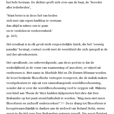
het hele bestaan. De dichter geeft zich over aan de haat, de ‘broeder
aller tederheden’,
‘Want beter is in deze hel van heden
zich met zijn eigen hartklop te verstaan
dan altijd in ruïnes om te gaan
en te verdolen in verdorvenheid.’
(p. 263)
Het resultaat is in elk geval sterk vergeestelijkte lyriek, die het ‘eeuwig
paradijs’ bezingt, contact zoekt met de wereldziel die zich spiegelt in de
ziel der uitverkorenen.
Het opvallende, en onbevredigende, aan deze poëzie is dat de
werkelijkheid, in de vorm van waarneming of anecdote, er vrijwel uit
verdwenen is. Met name in
Morbide Mei
en
De Stenen Minnaar
worden
de lezer berijmde filosofische vertogen voorgezet, die de indruk maken
voortgekomen te zijn uit een samenhangende wereldbeschouwing,
zonder dat er over die wereldbeschouwing veel te zeggen valt. Blijkens
een brief aan Theun de Vries hadden tijdgenoten het idee dat Den
Brabander op het punt stond katholiek te worden. ‘Mag men niet meer
20.
filosoferen en zichzelf onderzoeken?’
Deze drang tot filosoferen is
hoogstwaarschijnlijk te danken aan de invloed van Roland Holst, wiens
geest in die tijd over Den Brabanders wateren zweeft. Die geest fluistert