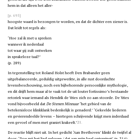
hem in dat alleen het aller-
[p. 695]
hoogste waard is bezongen te worden, en dat de dichter een ziener is.
Dat leidt tot regels als:
‘Hoe zal ik met u spreken
wanneer ik nederdaal
tot waar gij zult ontweken
in sprakeloze taal?’
(p. 289)
In tegenstelling tot Roland Holst heeft Den Brabander geen
uitgebalanceerde, geduldig uitgewerkte, in alle rust doordachte
levensbeschouwing, noch een bijbehorende persoonlijke mythologie,
en dit drijft hem maar al te vaak tot de uit louter fortissimo’s bestaande
retoriek waar iemand als Hendrik de Vries zich zo aan stoorde. De Vries
vond bijvoorbeeld dat
De Stenen Minnaar
‘het gebied van de
betekenisloze klinkklank bedenkelijk is genaderd.’ ‘Gekeelde liederen
en gevierendeelde levens – hiertegen schrijvende krijgt men inderdaad
21.
een gevoel of men met graniet krakeelt.’
De reactie blijft niet uit. In het gedicht ‘Aan Beethoven’ klinkt de twijfel al
door: ‘Doe mij het lied geloven / dat aan mijn keel ontspringt’ (p. 314).