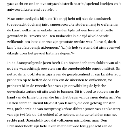
gaat zacht en onder ’t voortgaan luister ik naar ’t / spelend koeltjen en ’t
antwoordfluisterend geblaêrt…’
Maar ontmoedigd is hij niet: ‘Neen gij hebt mij niet de doodsteek
toegebracht doch mij juist aangespoord te studeren, mij te oefenen in
de kunst welke mij in enkele maanden tijds tot een levensbehoefte
geworden is.’ Tevens had Den Brabander in die tijd al voldoende
zelfkennis om in te zien wat zijn grootste zwakte was: ‘Ik voel, doch
kan ’t niet fatsoenlijk uitbrengen.’ ‘(…) ik heb verstand dat zich evenwel
6.
dikwijls door het gevoel laat meeslepen.’
In de daaropvolgende jaren heeft Den Brabander het mislukken van zijn
poëzie waarschijnlijk geweten aan die ongebreidelde emotionaliteit. En
net zoals hij ook later in zijn leven de gespletenheid in zijn karakter zou
proberen op te heffen door één van de uitersten te ontkennen, zo
probeert hij in de tweede fase van zijn ontwikkeling de lyrische
gevoelsuitstorting uit zijn werk te bannen. Dit is goed te volgen aan de
hand van de lange brieven die hij in het begin van de jaren dertig aan Van
Daalen schreef. Hieruit blijkt dat Van Daalen, die een gelovig christen
was, probeerde de van oorsprong kerkse dichter (zoon van een koster)
van zijn twijfels op dat gebied af te helpen, en terug te leiden naar het
rechte pad. Uiteindelijk zou dat volkomen mislukken, maar Den
Brabander heeft zijn hele leven met heimwee teruggedacht aan de