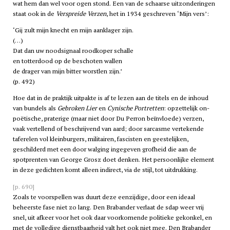
wat hem dan wel voor ogen stond. Een van de schaarse uitzonderingen
staat ook in de
Verspreide Verzen
, het in 1934 geschreven ‘Mijn vers’:
‘Gij zult mijn knecht en mijn aanklager zijn.
(…)
Dat dan uw noodsignaal roodkoper schalle
en totterdood op de beschoten wallen
de drager van mijn bitter worstlen zijn.’
(p. 492)
Hoe dat in de praktijk uitpakte is af te lezen aan de titels en de inhoud
van bundels als
Gebroken Lier
en
Cynische Portretten
: opzettelijk on-
poëtische, praterige (maar niet door Du Perron beïnvloede) verzen,
vaak vertellend of beschrijvend van aard; door sarcasme vertekende
taferelen vol kleinburgers, militairen, fascisten en geestelijken,
geschilderd met een door walging ingegeven grofheid die aan de
spotprenten van George Grosz doet denken. Het persoonlijke element
in deze gedichten komt alleen indirect, via de stijl, tot uitdrukking.
[p. 690]
Zoals te voorspellen was duurt deze eenzijdige, door een ideaal
beheerste fase niet zo lang. Den Brabander verlaat de
sdap
weer vrij
snel, uit afkeer voor het ook daar voorkomende politieke gekonkel, en
met de volledige dienstbaarheid valt het ook niet mee. Den Brabander