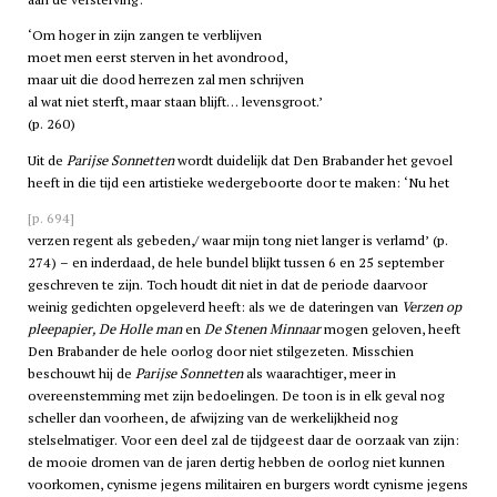
‘Om hoger in zijn zangen te verblijven
moet men eerst sterven in het avondrood,
maar uit die dood herrezen zal men schrijven
al wat niet sterft, maar staan blijft… levensgroot.’
(p. 260)
Uit de
Parijse Sonnetten
wordt duidelijk dat Den Brabander het gevoel
heeft in die tijd een artistieke wedergeboorte door te maken: ‘Nu het
[p. 694]
verzen regent als gebeden,/ waar mijn tong niet langer is verlamd’ (p.
274) – en inderdaad, de hele bundel blijkt tussen 6 en 25 september
geschreven te zijn. Toch houdt dit niet in dat de periode daarvoor
weinig gedichten opgeleverd heeft: als we de dateringen van
Verzen op
pleepapier, De Holle man
en
De Stenen Minnaar
mogen geloven, heeft
Den Brabander de hele oorlog door niet stilgezeten. Misschien
beschouwt hij de
Parijse Sonnetten
als waarachtiger, meer in
overeenstemming met zijn bedoelingen. De toon is in elk geval nog
scheller dan voorheen, de afwijzing van de werkelijkheid nog
stelselmatiger. Voor een deel zal de tijdgeest daar de oorzaak van zijn:
de mooie dromen van de jaren dertig hebben de oorlog niet kunnen
voorkomen, cynisme jegens militairen en burgers wordt cynisme jegens