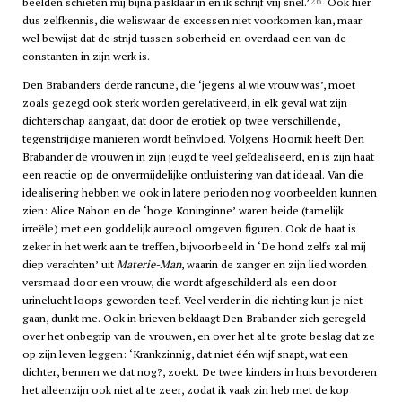
26.
beelden schieten mij bijna pasklaar in en ik schrijf vrij snel.’
Ook hier
dus zelfkennis, die weliswaar de excessen niet voorkomen kan, maar
wel bewijst dat de strijd tussen soberheid en overdaad een van de
constanten in zijn werk is.
Den Brabanders derde rancune, die ‘jegens al wie vrouw was’, moet
zoals gezegd ook sterk worden gerelativeerd, in elk geval wat zijn
dichterschap aangaat, dat door de erotiek op twee verschillende,
tegenstrijdige manieren wordt beïnvloed. Volgens Hoornik heeft Den
Brabander de vrouwen in zijn jeugd te veel geïdealiseerd, en is zijn haat
een reactie op de onvermijdelijke ontluistering van dat ideaal. Van die
idealisering hebben we ook in latere perioden nog voorbeelden kunnen
zien: Alice Nahon en de ‘hoge Koninginne’ waren beide (tamelijk
irreële) met een goddelijk aureool omgeven figuren. Ook de haat is
zeker in het werk aan te treffen, bijvoorbeeld in ‘De hond zelfs zal mij
diep verachten’ uit
Materie-Man
, waarin de zanger en zijn lied worden
versmaad door een vrouw, die wordt afgeschilderd als een door
urinelucht loops geworden teef. Veel verder in die richting kun je niet
gaan, dunkt me. Ook in brieven beklaagt Den Brabander zich geregeld
over het onbegrip van de vrouwen, en over het al te grote beslag dat ze
op zijn leven leggen: ‘Krankzinnig, dat niet één wijf snapt, wat een
dichter, bennen we dat nog?, zoekt. De twee kinders in huis bevorderen
het alleenzijn ook niet al te zeer, zodat ik vaak zin heb met de kop