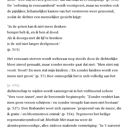
De ‘oefening in eenzaamheid’ wordt voortgezet, maar nu worden ook
de pijnlijker, lichamelijker kanten van het versterven weer genoemd,
zodat de dichter een menselijker gezicht krijgt:
‘In de goten kan ik niet meer denken:
honger heb ik, en ik ben al dood.
Als ik doorga met dit lijf te krenken
is de ziel niet langer deelgenoot.’
(p. 315)
Het eenzaam sterven wordt weliswaar nog steeds door de dichterlijke
bloei zinvol gemaakt, maar zonder moeite gaat dat niet: ‘Men stiet mij
voort. Voort! En men stal mijn kindren. / En zonder kindren wordt een
mens niet groot.’ (p. 37) Hoe onmogelijk het is zich volledig aan het
[p. 696]
dichterschap te wijden wordt samengevat in het verfrissend sobere
‘Vers voor Annet’, met de beroemde beginregels: ‘Zonder verdriet kan
men geen verzen schrijven / en zonder vreugde kan men niet bestaan’
(p. 327). Den Brabander weet zich opnieuw ‘gespeend van de muze, die
ik gratie / en bloementooi ontruk’ (p. 334). Tegenover het heilige
regeneratiesymbool uit
Morbide Mei
staat nu weer de
alomtegenwoordige, alles zinloos makende vernietiging: ‘In ’t zuiverst