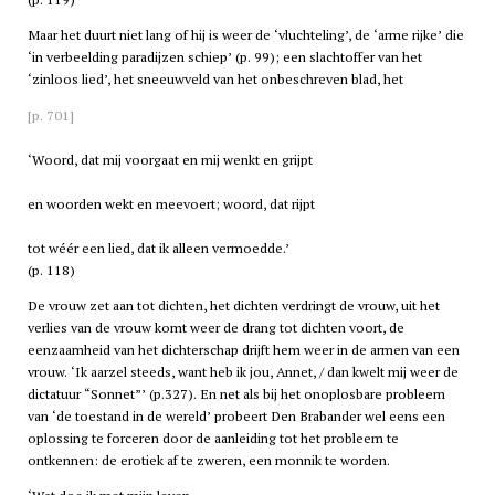
Maar het duurt niet lang of hij is weer de ‘vluchteling’, de ‘arme rijke’ die
‘in verbeelding paradijzen schiep’ (p. 99); een slachtoffer van het
‘zinloos lied’, het sneeuwveld van het onbeschreven blad, het
[p. 701]
‘Woord, dat mij voorgaat en mij wenkt en grijpt
en woorden wekt en meevoert; woord, dat rijpt
tot wéér een lied, dat ik alleen vermoedde.’
(p. 118)
De vrouw zet aan tot dichten, het dichten verdringt de vrouw, uit het
verlies van de vrouw komt weer de drang tot dichten voort, de
eenzaamheid van het dichterschap drijft hem weer in de armen van een
vrouw. ‘Ik aarzel steeds, want heb ik jou, Annet, / dan kwelt mij weer de
dictatuur “Sonnet”’ (p.327). En net als bij het onoplosbare probleem
van ‘de toestand in de wereld’ probeert Den Brabander wel eens een
oplossing te forceren door de aanleiding tot het probleem te
ontkennen: de erotiek af te zweren, een monnik te worden.