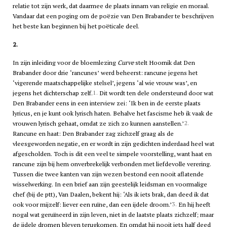
relatie tot zijn werk, dat daarmee de plaats innam van religie en moraal.
Vandaar dat een poging om de poëzie van Den Brabander te beschrijven
het beste kan beginnen bij het poëticale deel.
2.
In zijn inleiding voor de bloemlezing
Curve
stelt Hoornik dat Den
Brabander door drie ‘rancunes’ werd beheerst: rancune jegens het
‘vigerende maatschappelijke stelsel’, jegens ‘al wie vrouw was’, en
1.
jegens het dichterschap zelf.
Dit wordt ten dele ondersteund door wat
Den Brabander eens in een interview zei: ‘Ik ben in de eerste plaats
lyricus, en je kunt ook lyrisch haten. Behalve het fascisme heb ik vaak de
2.
vrouwen lyrisch gehaat, omdat ze zich zo kunnen aanstellen.’
Rancune en haat: Den Brabander zag zichzelf graag als de
vleesgeworden negatie, en er wordt in zijn gedichten inderdaad heel wat
afgescholden. Toch is dit een veel te simpele voorstelling, want haat en
rancune zijn bij hem onverbrekelijk verbonden met liefdevolle verering.
Tussen die twee kanten van zijn wezen bestond een nooit aflatende
wisselwerking. In een brief aan zijn geestelijk leidsman en voormalige
chef (bij de
ptt
), Van Daalen, bekent hij: ‘Als ik iets brak, dan deed ik dat
3.
ook voor mijzelf: liever een ruïne, dan een ijdele droom.’
En hij heeft
nogal wat geruïneerd in zijn leven, niet in de laatste plaats zichzelf; maar
de ijdele dromen bleven terugkomen. En omdat hij nooit iets half deed