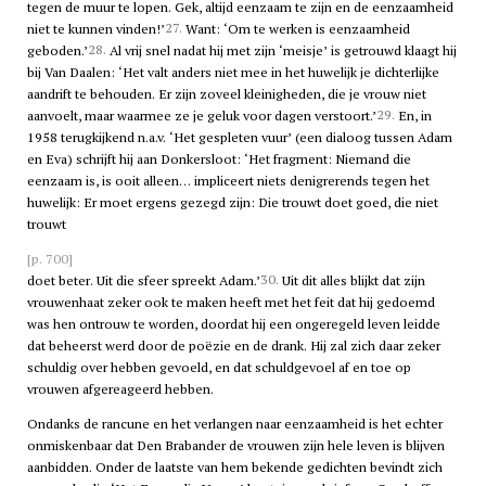
tegen de muur te lopen. Gek, altijd eenzaam te zijn en de eenzaamheid
27.
niet te kunnen vinden!’
Want: ‘Om te werken is eenzaamheid
28.
geboden.’
Al vrij snel nadat hij met zijn ‘meisje’ is getrouwd klaagt hij
bij Van Daalen: ‘Het valt anders niet mee in het huwelijk je dichterlijke
aandrift te behouden. Er zijn zoveel kleinigheden, die je vrouw niet
29.
aanvoelt, maar waarmee ze je geluk voor dagen verstoort.’
En, in
1958 terugkijkend n.a.v. ‘Het gespleten vuur’ (een dialoog tussen Adam
en Eva) schrijft hij aan Donkersloot: ‘Het fragment: Niemand die
eenzaam is, is ooit alleen… impliceert niets denigrerends tegen het
huwelijk: Er moet ergens gezegd zijn: Die trouwt doet goed, die niet
trouwt
[p. 700]
30.
doet beter. Uit die sfeer spreekt Adam.’
Uit dit alles blijkt dat zijn
vrouwenhaat zeker ook te maken heeft met het feit dat hij gedoemd
was hen ontrouw te worden, doordat hij een ongeregeld leven leidde
dat beheerst werd door de poëzie en de drank. Hij zal zich daar zeker
schuldig over hebben gevoeld, en dat schuldgevoel af en toe op
vrouwen afgereageerd hebben.
Ondanks de rancune en het verlangen naar eenzaamheid is het echter
onmiskenbaar dat Den Brabander de vrouwen zijn hele leven is blijven
aanbidden. Onder de laatste van hem bekende gedichten bevindt zich