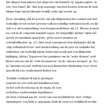
Het dingen naar prijzen, het uitgeven van bundels op ‘japans papier’, in
een ‘tere band’, die ‘drie pop negentig’ moeten kosten, kortom de hele
elitaire kant van het literaire bedrijf, wekt zijn woede op.
Deze opvatting, dat de poëzie van zijn tijdgenoten het contact met het
werkelijke leven en het gewone volk moedwillig verbroken heeft, en die
zich o.a. uit in minachting voor bourgeoisdichters als J.C. Bloem, komen
we ook in de volgende bundels tegen. De burgerlijke dichter ‘rijmt wel
speels en muzikaal, maar kent / géén onzer smarten en
vertwijfeldheden’ (p. 27). Met wrok constateert Den Brabander dat dit
‘slap esthetisch leven’ met medewerking van de pers en ondanks het
ontbreken van werkelijk talent, bekroond wordt met een klinkende
huldiging. (idem) Tegenover het gemijmer van de ‘weke dromer’ stelt
hij het visioen van de ‘rode hoornstoot’ en de ‘nieuwe morgen’ (p. 26).
In ‘Literaire moord’ stelt hij een nog drastischer afrekening voor. Eerst
spreekt hij een verafschuwd dichter toe:
‘Eertijds verdiepte ik mij in gissingen
waarom uw vers zich niet handhaven kon;
en het zich doodzong op de maan, de zon
en liefstes zachtverrukte lispelingen.’
Als hem eenmaal aan de ‘oever van een modderbron’ met ‘vettige
oprispingen’ een licht is opgegaan, leidt dit eerst tot vrolijkheid en dan