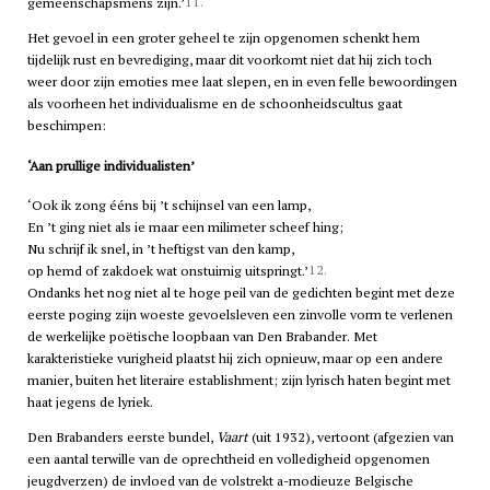
11.
gemeenschapsmens zijn.’
Het gevoel in een groter geheel te zijn opgenomen schenkt hem
tijdelijk rust en bevrediging, maar dit voorkomt niet dat hij zich toch
weer door zijn emoties mee laat slepen, en in even felle bewoordingen
als voorheen het individualisme en de schoonheidscultus gaat
beschimpen:
‘Aan prullige individualisten’
‘Ook ik zong ééns bij ’t schijnsel van een lamp,
En ’t ging niet als ie maar een milimeter scheef hing;
Nu schrijf ik snel, in ’t heftigst van den kamp,
12.
op hemd of zakdoek wat onstuimig uitspringt.’
Ondanks het nog niet al te hoge peil van de gedichten begint met deze
eerste poging zijn woeste gevoelsleven een zinvolle vorm te verlenen
de werkelijke poëtische loopbaan van Den Brabander. Met
karakteristieke vurigheid plaatst hij zich opnieuw, maar op een andere
manier, buiten het literaire establishment; zijn lyrisch haten begint met
haat jegens de lyriek.
Den Brabanders eerste bundel,
Vaart
(uit 1932), vertoont (afgezien van
een aantal terwille van de oprechtheid en volledigheid opgenomen
jeugdverzen) de invloed van de volstrekt a-modieuze Belgische