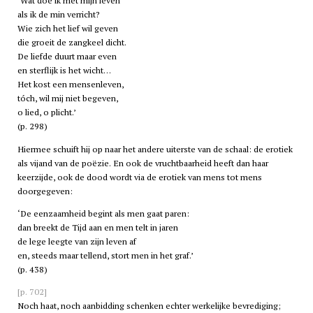
‘Wat doe ik met mijn leven
als ik de min verricht?
Wie zich het lief wil geven
die groeit de zangkeel dicht.
De liefde duurt maar even
en sterflijk is het wicht…
Het kost een mensenleven,
tóch, wil mij niet begeven,
o lied, o plicht.’
(p. 298)
Hiermee schuift hij op naar het andere uiterste van de schaal: de erotiek
als vijand van de poëzie. En ook de vruchtbaarheid heeft dan haar
keerzijde, ook de dood wordt via de erotiek van mens tot mens
doorgegeven:
‘De eenzaamheid begint als men gaat paren:
dan breekt de Tijd aan en men telt in jaren
de lege leegte van zijn leven af
en, steeds maar tellend, stort men in het graf.’
(p. 438)
[p. 702]
Noch haat, noch aanbidding schenken echter werkelijke bevrediging;