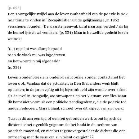
[p. 698]
Een soortgelijke twijfel aan de levensvatbaarheid van de poëzie is ook
nog terug te vinden in ‘Recapitulatie’, uit de gelijknamige, in 1952
verschenen bundel: ‘De klaarste leeuwrik klimt naar zijn verderf / als hij
de hemel lyrisch wil verrijken.’ (p. 334) Maar in hetzelfde gedicht lezen
we ook:
‘(…) mijn lot was allang bepaald
toen de vloek mij was ingedreven
en het woord in mij afgedaald.’
(p. 334)
Leven zonder poëzie is ondenkbaar, poëzie zonder contact met het
leven ook. Vandaar dat de actualiteit in Den Brabanders werk blijft
opduiken; in de jaren vijftig uit hij bijvoorbeeld zijn woede over zaken
als de inval in Hongarije, atoomwapens en het Vietnam-conflict. Maar
dit komt niet voort uit een politieke zendingsdrang, die de poëzie tot
middel reduceert. Clara Eggink schreef over dit aspect van zijn werk:
‘Juist in dit aan een tijd of een feit gebonden werk toont hij zich de
dichter die het ogenblik grijpt omdat het haakt in de oerbron van
poëtisch materiaal, en niet het tegenovergestelde: de dichter die een
22.
ontroering met de saus van zijn talent overgiet.’