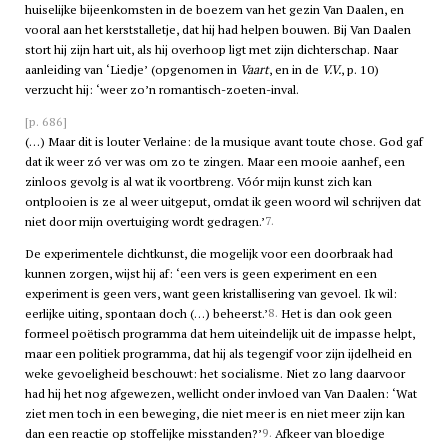
huiselijke bijeenkomsten in de boezem van het gezin Van Daalen, en
vooral aan het kerststalletje, dat hij had helpen bouwen. Bij Van Daalen
stort hij zijn hart uit, als hij overhoop ligt met zijn dichterschap. Naar
aanleiding van ‘Liedje’ (opgenomen in
Vaart
, en in de
V.V.
, p. 10)
verzucht hij: ‘weer zo’n romantisch-zoeten-inval.
[p. 686]
(…) Maar dit is louter Verlaine: de la musique avant toute chose. God gaf
dat ik weer zó ver was om zo te zingen. Maar een mooie aanhef, een
zinloos gevolg is al wat ik voortbreng. Vóór mijn kunst zich kan
ontplooien is ze al weer uitgeput, omdat ik geen woord wil schrijven dat
7.
niet door mijn overtuiging wordt gedragen.’
De experimentele dichtkunst, die mogelijk voor een doorbraak had
kunnen zorgen, wijst hij af: ‘een vers is geen experiment en een
experiment is geen vers, want geen kristallisering van gevoel. Ik wil:
8.
eerlijke uiting, spontaan doch (…) beheerst.’
Het is dan ook geen
formeel poëtisch programma dat hem uiteindelijk uit de impasse helpt,
maar een politiek programma, dat hij als tegengif voor zijn ijdelheid en
weke gevoeligheid beschouwt: het socialisme. Niet zo lang daarvoor
had hij het nog afgewezen, wellicht onder invloed van Van Daalen: ‘Wat
ziet men toch in een beweging, die niet meer is en niet meer zijn kan
9.
dan een reactie op stoffelijke misstanden?’
Afkeer van bloedige