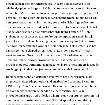
ziet in dat zijn gemeenschapsgevoel in feite ook gebaseerd is op
ijdelheid, op het verlangen dé Volksdichter te worden. Aan Van Daalen
schrijft hij: ‘Zie, ik moet in mijn vervolgend werk geregeld tegen mezelf
zeggen: Je bent alleen kunstenaar d.w.z. uitend mens. Je zult nooit zijn:
een groot man; geen volksmenner; geen volksdichter; geen hogere
functionaris dan Acm. (= adjunct-commies –
f
v
h
) Dan zal ik wellicht tot
15.
rustige, onbevangen en onopgeschroefde uiting komen.’
Den
Brabander wordt weer op zichzelf teruggeworpen, en al raakt hij zijn
gevoel voor sociale rechtvaardigheid en zijn haat jegens het fascisme
niet kwijt, hij neemt zich voor zijn ‘persoonlijkheid als dichter (al is het
16.
dan als gemeenschapsdichter)’ niet te laten ‘ver-partijen’.
‘Het
kweken van een Roomse-, Protestantse – of Socialistische kunst is
nonsens, om de dood-eenvoudige reden, dat echte kunst een
organisch geheel vormt met zijn maker en in feite niets anders is dan de
17.
vrucht, gerijpt in de innerlijke bewogenheid van de kunstenaar.’
Het idealisme taant, en datzelfde geldt voor het huwelijksgeluk, dat
ongeveer in dezelfde periode van dienstbaarheid tot stand kwam. In
1937 schrijft Den Brabander aan Van Daalen over zijn vele verliefdheden,
en over het knellen van de banden die hem vasthouden. Zijn
ontreddering is groot: Alle idealen zijn mij stuk voor stuk ontnomen’, hij
18.
heeft ‘niet de minste houvast meer.’
Het spreekt vanzelf dat hij
daarom weer over zichzelf gaat schrijven, maar nu echt – niet als