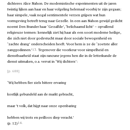
dichteres Alice Nahon. De modernistische experimenten uit de jaren
twintig lijken aan haar en haar volgeling helemaal voorbij te zijn gegaan;
haar simpele, vaak nogal sentimentele verzen grijpen wat hun
vormgeving betreft terug naar Gezelle. In een aan Nahon gewijd gedicht
noemt Den Brander haar ‘Gezalfde’, ‘belichaamd licht’ – opvallend
religieuze termen: kennelijk ziet hij haar als een soort moderne heilige,
die zich niet door godsvrucht maar door sociale bewogenheid en
‘zachte drang’ onderscheiden heeft. Voor hem is ze de ‘zoetste aller
13.
zanggodinnen.’
Tegenover die voorkeur voor simpelheid en
dienstbaarheid staat zijn rancune jegens hen die in de letterkunde de
dienst uitmaken, o.a. vervat in ‘Wij dichters’:
[p. 688]
‘Wij hebben fier ziels bittere ervaring
kostlijk gebundeld aan de markt gebracht,
maar ’t volk, dat hijgt naar onze openbaring
hebben wij trots en peilloos diep veracht.’
14.
(p. 12)