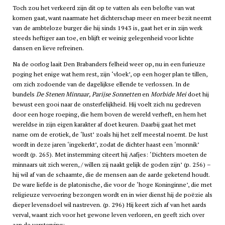
Toch zou het verkeerd zijn dit op te vatten als een belofte van wat
komen gaat, want naarmate het dichterschap meer en meer bezit neemt
van de ambteloze burger die hij sinds 1943 is, gaat het er in zijn werk
steeds heftiger aan toe, en blijft er weinig gelegenheid voor lichte
dansen en lieve refreinen.
Na de oorlog laait Den Brabanders felheid weer op, nu in een furieuze
poging het enige wat hem rest, zijn ‘vloek’, op een hoger plan te tillen,
om zich zodoende van de dagelijkse ellende te verlossen. In de
bundels
De Stenen Minnaar, Parijse Sonnetten
en
Morbide Mei
doet hij
bewust een gooi naar de onsterfelijkheid. Hij voelt zich nu gedreven
door een hoge roeping, die hem boven de wereld verheft, en hem het
wereldse in zijn eigen karakter af doet keuren. Daarbij gaat het met
name om de erotiek, de ‘lust’ zoals hij het zelf meestal noemt. De lust
wordt in deze jaren ‘ingekerkt’, zodat de dichter haast een ‘monnik’
wordt (p. 265). Met instemming citeert hij Aafjes: ‘Dichters moeten de
minnaars uit zich weren, / willen zij naakt gelijk de goden zijn’ (p. 256) –
hij wil af van de schaamte, die de mensen aan de aarde geketend houdt.
De ware liefde is de platonische, die voor de ‘hoge Koninginne’, die met
religieuze vervoering bezongen wordt en in wier dienst hij de poëzie als
dieper levensdoel wil nastreven. (p. 296) Hij keert zich af van het aards
verval, waant zich voor het gewone leven verloren, en geeft zich over
aan de versterving: