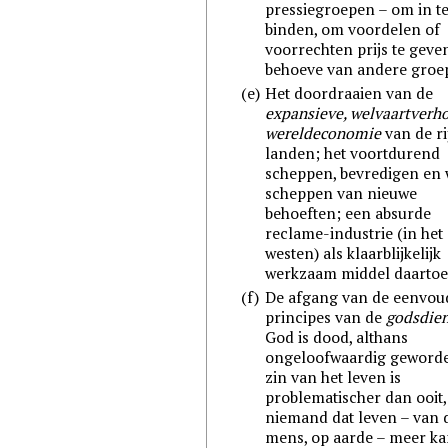
pressiegroepen – om in t
binden, om voordelen of
voorrechten prijs te geve
behoeve van andere groe
(e)
Het doordraaien van de
expansieve, welvaartverh
wereldeconomie
van de ri
landen; het voortdurend
scheppen, bevredigen en
scheppen van nieuwe
behoeften; een absurde
reclame-industrie (in het
westen) als klaarblijkelijk
werkzaam middel daartoe
(f)
De afgang van de eenvou
principes van de
godsdien
God is dood, althans
ongeloofwaardig geworde
zin van het leven is
problematischer dan ooit
niemand dat leven – van 
mens, op aarde – meer k