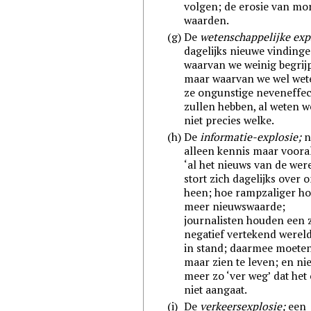
volgen; de erosie van mo
waarden.
(g)
De
wetenschappelijke exp
dagelijks nieuwe vindinge
waarvan we weinig begrij
maar waarvan we wel wet
ze ongunstige neveneffe
zullen hebben, al weten w
niet precies welke.
(h)
De
informatie-explosie;
n
alleen kennis maar voora
‘al het nieuws van de wer
stort zich dagelijks over 
heen; hoe rampzaliger h
meer nieuwswaarde;
journalisten houden een 
negatief vertekend werel
in stand; daarmee moete
maar zien te leven; en nie
meer zo ‘ver weg’ dat het
niet aangaat.
(i)
De
verkeersexplosie;
een