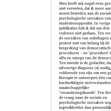
Men heeft mij nogal eens gez
niet verweten, dat ik meer aa
moest besteden aan de social
psychologische oorzaken van
studentenoppositie. In vorige
publikaties heb ik dat om drie
redenen niet gedaan. Ten eers
de oorzaken van onbehagen 
protest niet van belang bij de
bespreking van democratisch
procedures – en ‘procedure’ i
alfa en omega van de democra
Ten tweede is de gedachte, da
uitvoerige diagnose (a) nodig,
voldoende zou zijn om een g
therapie te ontwerpen één va
hardnekkigste
mir
verstanden
maatschappelijke
‘veranderingskunde’. Ten der
de vraag naar de sociale en
psychologische oorzaken nog
ingewikkelder dan gewoonlij