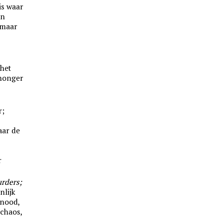
is waar
an
 maar
 het
honger
r;
aar de
r
rders;
nlijk
gnood,
schaos,