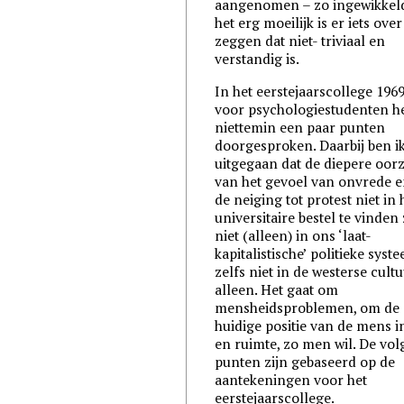
aangenomen – zo ingewikkeld
het erg moeilijk is er iets over
zeggen dat niet- triviaal en
verstandig is.
In het eerstejaarscollege 196
voor psychologiestudenten he
niettemin een paar punten
doorgesproken. Daarbij ben i
uitgegaan dat de diepere oor
van het gevoel van onvrede 
de neiging tot protest niet in 
universitaire bestel te vinden 
niet (alleen) in ons ‘laat-
kapitalistische’ politieke syst
zelfs niet in de westerse cult
alleen. Het gaat om
mensheidsproblemen, om de
huidige positie van de mens in
en ruimte, zo men wil. De vo
punten zijn gebaseerd op de
aantekeningen voor het
eerstejaarscollege.