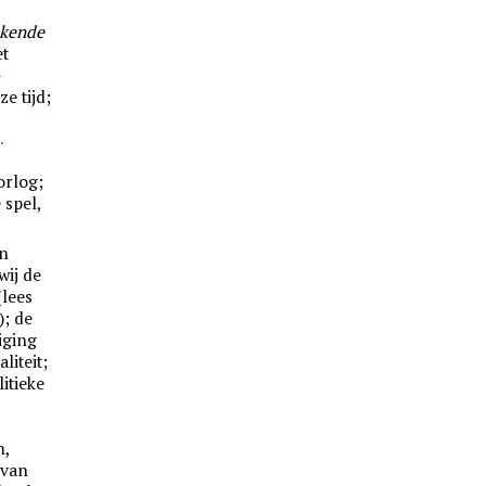
kende
et
–
e tijd;
.
orlog;
 spel,
en
wij de
lees
); de
iging
liteit;
itieke
n,
 van