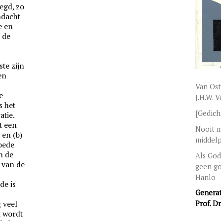
egd, zo
ndacht
e en
 de
te zijn
en
Van Ost
e
J.H.W. 
s het
[Gedich
tie.
t een
Nooit m
 en (b)
middelp
oede
n de
Als God 
 van de
geen go
Hanlo
de is
Generat
 veel
Prof. Dr
k wordt