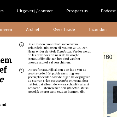
rs
Uitgeverij / contact
Prospectus
Podcast
nneren
Archief
Over Tirade
Inzenden
Deze zullen binnenkort, in boekvorm
1.
gebundeld, uitkomen bij Mouton & Co, Den
Haag, onder de titel:
Standpunt
. Verder wordt
de lezer verwezen naar de beknopte
lem
literatuurlijst die aan het eind van het
tweede artikel zal verschijnen.
ef
Dit geeft natuurlijk alleen een idee van de
2.
grootte-orde. Het probleem is nog veel
e
gecompliceerder door de eigen beweging van
de sterren (? km per
seconde
) en vooral door
het feit dat alleen de – waarschijnlijk uiterst
schaarse – sterren met een
planeten-stelsel
mogelijk interessant zouden kunnen zijn.
tond