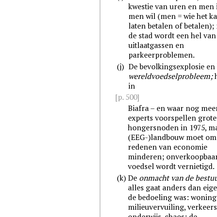
kwestie van uren en men 
men wil (men = wie het k
laten betalen of betalen);
de stad wordt een hel van
uitlaatgassen en
parkeerproblemen.
(j)
De bevolkingsexplosie en
wereldvoedselprobleem;
in
[p. 500]
Biafra – en waar nog mee
experts voorspellen grote
hongersnoden in 1975, m
(EEG-)landbouw moet om
redenen van economie
minderen; onverkoopbaa
voedsel wordt vernietigd.
(k)
De
onmacht van de bestuu
alles gaat anders dan eige
de bedoeling was: wonin
milieuvervuiling, verkeer
onderwijs-chaos; de