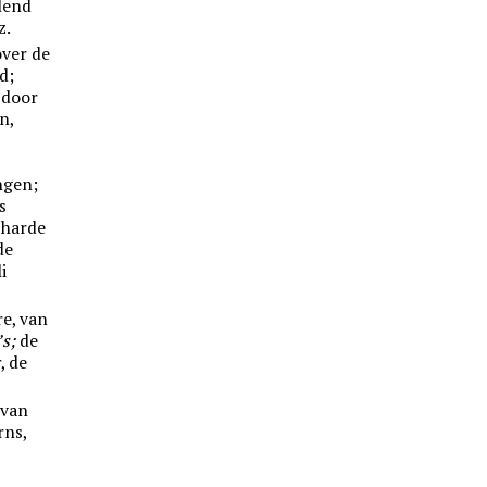
lend
z.
over de
d;
 door
n,
e
ngen;
s
‘harde
de
i
re, van
s;
de
, de
 van
rns,