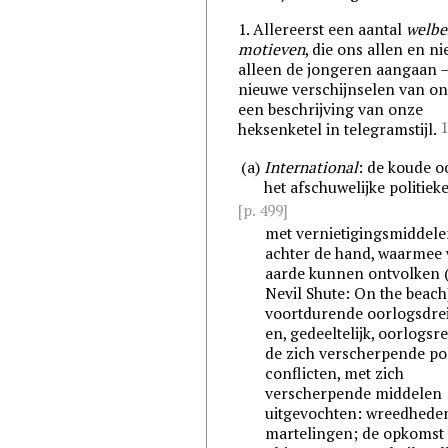
1. Allereerst een aantal
welbe
motieven
, die ons allen en ni
alleen de jongeren aangaan 
nieuwe verschijnselen van onz
een beschrijving van onze
1
heksenketel in telegramstijl.
(a)
International
: de koude o
het afschuwelijke politieke
[p. 499]
met vernietigingsmiddel
achter de hand, waarmee 
aarde kunnen ontvolken (
Nevil Shute: On the beach
voortdurende oorlogsdre
en, gedeeltelijk, oorlogsrea
de zich verscherpende pol
conflicten, met zich
verscherpende middelen
uitgevochten: wreedhede
martelingen; de opkomst