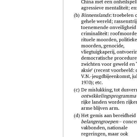
China met een onheilspel
agressieve mentaliteit; en
(b)
Binnenslands
: troebelen 
gehele wereld; rassenstrij
toenemende onveiligheid
criminaliteit: roofmoorde
rituele moorden, politiek
moorden, genocide,
vliegtuigkaperij, ontvoeri
democratische procedure
zwichten voor geweld en 
aksie’ (recent voorbeeld: 
V.N.-jeugdbijeenkomst, jul
1970); etc.
(c)
De mislukking, tot dusver
ontwikkelingsprogramma’
rijke landen worden rijker
arme blijven arm.
(d)
Het gemis aan bereidheid
belangengroepen
– conce
vakbonden, nationale
regeringen, maar ook