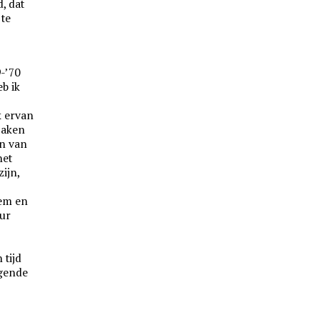
, dat
 te
9-’70
b ik
k ervan
zaken
en van
het
zijn,
eem en
uur
 tijd
lgende