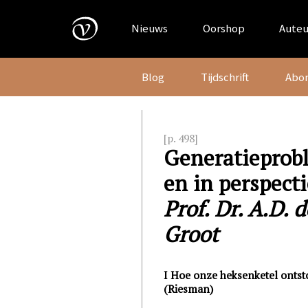
Skip
to
Nieuws
Oorshop
Auteu
content
Blog
Tijdschrift
Abo
[p. 498]
Generatieprob
en in perspecti
Prof. Dr. A.D. d
Groot
I Hoe onze heksenketel onts
(Riesman)