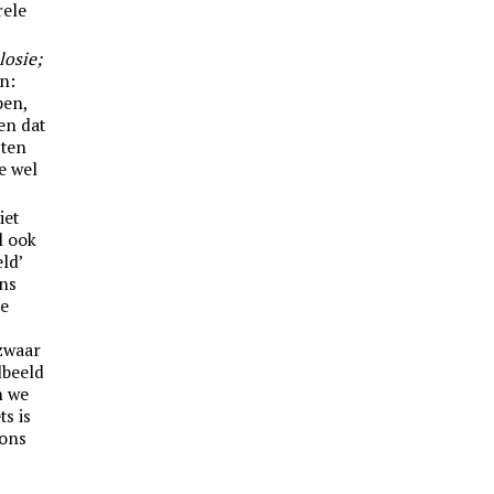
rele
losie;
n:
pen,
en dat
cten
e wel
iet
l ook
eld’
ons
oe
zwaar
dbeeld
n we
ts is
 ons