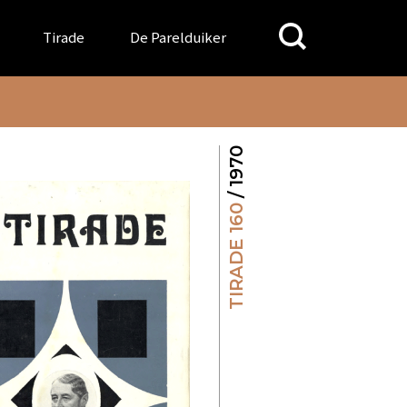
Search
Tirade
De Parelduiker
for:
/ 1970
TIRADE 160