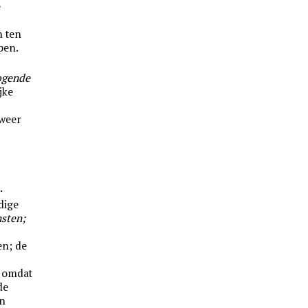
e
n ten
pen.
ogende
jke
 weer
.
dige
sten;
n; de
, omdat
de
an