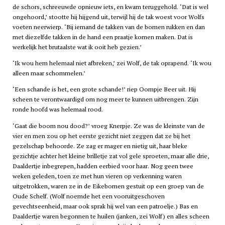
de schors, schreeuwde opnieuw iets, en kwam teruggehold. ‘Dat is wel
ongehoord,’ stootte hij hijgend uit, terwijl hij de tak woest voor Wolfs
voeten neerwierp. ‘Bij iemand de takken van de bomen rukken en dan
met diezelfde takken in de hand een praatje komen maken. Dat is
werkelijk het brutaalste wat ik ooit heb gezien.’
‘Ik wou hem helemaal niet afbreken,’ zei Wolf, de tak oprapend. ‘Ik wou
alleen maar schommelen.’
‘Een schande is het, een grote schande!’ riep Oompje Beer uit. Hij
scheen te verontwaardigd om nog meer te kunnen uitbrengen. Zijn
ronde hoofd was helemaal rood.
‘Gaat die boom nou dood?’ vroeg Knerpje. Ze was de kleinste van de
vier en men zou op het eerste gezicht niet zeggen dat ze bij het
gezelschap behoorde. Ze zag er mager en nietig uit, haar bleke
gezichtje achter het kleine brilletje zat vol gele sproeten, maar alle drie,
Daaldertje inbegrepen, hadden eerbied voor haar. Nog geen twee
weken geleden, toen ze met hun vieren op verkenning waren
uitgetrokken, waren ze in de Eikebomen gestuit op een groep van de
Oude Schelf. (Wolf noemde het een vooruitgeschoven
gevechtseenheid, maar ook sprak hij wel van een patroelje.) Bas en
Daaldertje waren begonnen te huilen (janken, zei Wolf) en alles scheen