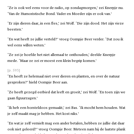
‘Ze is ook wel eens voor de radio, op zondagmorgen,’ zei Knerpje nu.
‘Van de Humoristische Bond. Vader en Moeder zijn er ook van.’
‘Er zijn dieren daar, in een fles,’ zei Wolf. ‘Die zijn dood. Het zijn vieze
beesten.’
‘En wat heeft ze jullie verteld?’ vroeg Oompje Beer verder. ‘Dat zou ik
wel eens willen weten.’
‘Ze zei je hoefde het niet allemaal te onthouden,’ deelde Knerpje
mede. ‘Maar ze zei er moest een klein begrip komen.’
[p. 593]
‘En heeft ze helemaal niet over dieren en planten, en over de natuur
gesproken?’ hield Oompje Beer aan.
‘Ze heeft gezegd eerbied dat leeft en groeit,’ zei Wolf. ‘En toen zijn we
gaan figuurzagen.’
‘Ik heb een borsteldoos gemaakt,’ zei Bas. ‘Ik mocht hem houden. Wat
je zelf maakt mag je hebben. Het kost niks.’
‘En wat je zelf vernielt mag een ander betalen, hebben ze jullie dat daar
ook niet geleerd?’ vroeg Oompje Beer. Meteen nam hij de laatste plank