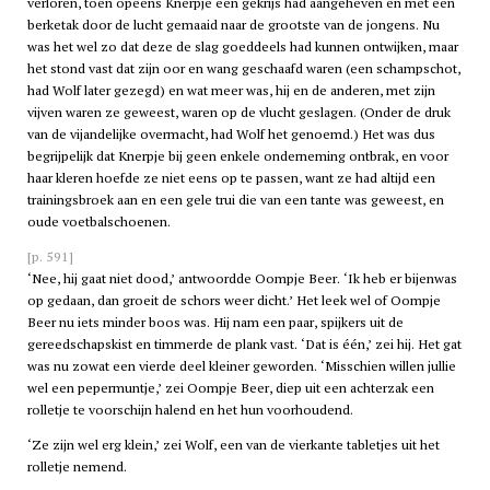
verloren, toen opeens Knerpje een gekrijs had aangeheven en met een
berketak door de lucht gemaaid naar de grootste van de jongens. Nu
was het wel zo dat deze de slag goeddeels had kunnen ontwijken, maar
het stond vast dat zijn oor en wang geschaafd waren (een schampschot,
had Wolf later gezegd) en wat meer was, hij en de anderen, met zijn
vijven waren ze geweest, waren op de vlucht geslagen. (Onder de druk
van de vijandelijke overmacht, had Wolf het genoemd.) Het was dus
begrijpelijk dat Knerpje bij geen enkele onderneming ontbrak, en voor
haar kleren hoefde ze niet eens op te passen, want ze had altijd een
trainingsbroek aan en een gele trui die van een tante was geweest, en
oude voetbalschoenen.
[p. 591]
‘Nee, hij gaat niet dood,’ antwoordde Oompje Beer. ‘Ik heb er bijenwas
op gedaan, dan groeit de schors weer dicht.’ Het leek wel of Oompje
Beer nu iets minder boos was. Hij nam een paar, spijkers uit de
gereedschapskist en timmerde de plank vast. ‘Dat is één,’ zei hij. Het gat
was nu zowat een vierde deel kleiner geworden. ‘Misschien willen jullie
wel een pepermuntje,’ zei Oompje Beer, diep uit een achterzak een
rolletje te voorschijn halend en het hun voorhoudend.
‘Ze zijn wel erg klein,’ zei Wolf, een van de vierkante tabletjes uit het
rolletje nemend.