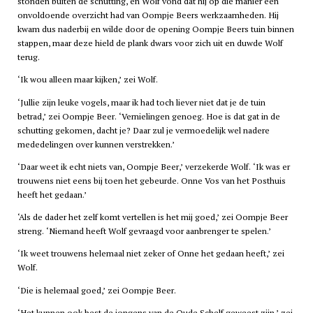
stonden buiten de schutting, en Wolf vond dat hij op die manier een
onvoldoende overzicht had van Oompje Beers werkzaamheden. Hij
kwam dus naderbij en wilde door de opening Oompje Beers tuin binnen
stappen, maar deze hield de plank dwars voor zich uit en duwde Wolf
terug.
‘Ik wou alleen maar kijken,’ zei Wolf.
‘Jullie zijn leuke vogels, maar ik had toch liever niet dat je de tuin
betrad,’ zei Oompje Beer. ‘Vernielingen genoeg. Hoe is dat gat in de
schutting gekomen, dacht je? Daar zul je vermoedelijk wel nadere
mededelingen over kunnen verstrekken.’
‘Daar weet ik echt niets van, Oompje Beer,’ verzekerde Wolf. ‘Ik was er
trouwens niet eens bij toen het gebeurde. Onne Vos van het Posthuis
heeft het gedaan.’
‘Als de dader het zelf komt vertellen is het mij goed,’ zei Oompje Beer
streng. ‘Niemand heeft Wolf gevraagd voor aanbrenger te spelen.’
‘Ik weet trouwens helemaal niet zeker of Onne het gedaan heeft,’ zei
Wolf.
‘Die is helemaal goed,’ zei Oompje Beer.
‘Het kunnen ook best de jongens van de Oude Schelf geweest zijn,’ zei