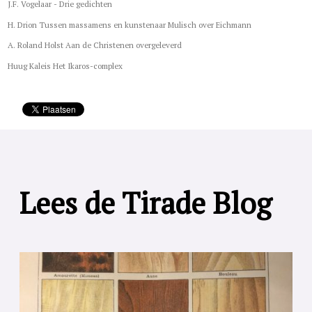
J.F. Vogelaar - Drie gedichten
H. Drion Tussen massamens en kunstenaar Mulisch over Eichmann
A. Roland Holst Aan de Christenen overgeleverd
Huug Kaleis Het Ikaros-complex
Lees de Tirade Blog