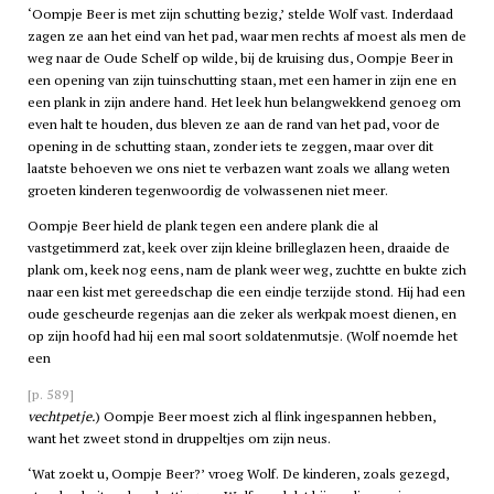
‘Oompje Beer is met zijn schutting bezig,’ stelde Wolf vast. Inderdaad
zagen ze aan het eind van het pad, waar men rechts af moest als men de
weg naar de Oude Schelf op wilde, bij de kruising dus, Oompje Beer in
een opening van zijn tuinschutting staan, met een hamer in zijn ene en
een plank in zijn andere hand. Het leek hun belangwekkend genoeg om
even halt te houden, dus bleven ze aan de rand van het pad, voor de
opening in de schutting staan, zonder iets te zeggen, maar over dit
laatste behoeven we ons niet te verbazen want zoals we allang weten
groeten kinderen tegenwoordig de volwassenen niet meer.
Oompje Beer hield de plank tegen een andere plank die al
vastgetimmerd zat, keek over zijn kleine brilleglazen heen, draaide de
plank om, keek nog eens, nam de plank weer weg, zuchtte en bukte zich
naar een kist met gereedschap die een eindje terzijde stond. Hij had een
oude gescheurde regenjas aan die zeker als werkpak moest dienen, en
op zijn hoofd had hij een mal soort soldatenmutsje. (Wolf noemde het
een
[p. 589]
vechtpetje.
) Oompje Beer moest zich al flink ingespannen hebben,
want het zweet stond in druppeltjes om zijn neus.
‘Wat zoekt u, Oompje Beer?’ vroeg Wolf. De kinderen, zoals gezegd,