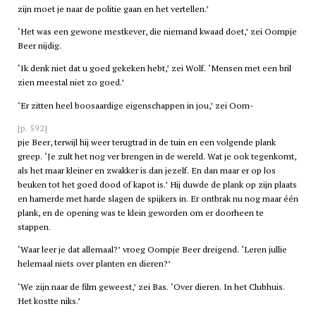
zijn moet je naar de politie gaan en het vertellen.’
‘Het was een gewone mestkever, die niemand kwaad doet,’ zei Oompje
Beer nijdig.
‘Ik denk niet dat u goed gekeken hebt,’ zei Wolf. ‘Mensen met een bril
zien meestal niet zo goed.’
‘Er zitten heel boosaardige eigenschappen in jou,’ zei Oom-
[p. 592]
pje Beer, terwijl hij weer terugtrad in de tuin en een volgende plank
greep. ‘Je zult het nog ver brengen in de wereld. Wat je ook tegenkomt,
als het maar kleiner en zwakker is dan jezelf. En dan maar er op los
beuken tot het goed dood of kapot is.’ Hij duwde de plank op zijn plaats
en hamerde met harde slagen de spijkers in. Er ontbrak nu nog maar één
plank, en de opening was te klein geworden om er doorheen te
stappen.
‘Waar leer je dat allemaal?’ vroeg Oompje Beer dreigend. ‘Leren jullie
helemaal niets over planten en dieren?’
‘We zijn naar de film geweest,’ zei Bas. ‘Over dieren. In het Clubhuis.
Het kostte niks.’