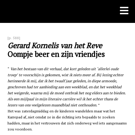
Skip
to
content
[p. 588]
Gerard Kornelis van het Reve
Oompje beer en zijn vriendjes
Van het bestaan van dit verhaal, dat kort geleden uit ‘allerlei oude
troep’ te voorschijn is gekomen, wist ik niets meer af. Bij lezing echter
herinnerde ik mij, dat ik het twaalf jaar geleden, in diepe armoede,
geschreven had ter aanbieding aan een weekblad, en dat het weekblad
het weigerde, waarna mij de moed ontbrak het nog elders aan te bieden.
Als een mijlpaal in mijn literaire carrière wil ik het echter thans de
lezers van ons veelgelezen maandblad niet onthouden.
Het was zaterdagmiddag en de kinderen wandelden maar wat het
Karrepad af, niet omdat ze in die richting iets bepaalds te zoeken
hadden, maar in het vertrouwen dat zich onderweg wel iets aangenaams
zou voordoen.