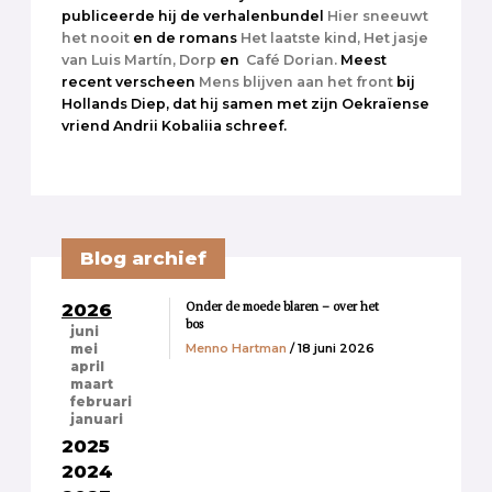
publiceerde hij de verhalenbundel
Hier sneeuwt
het nooit
en de romans
Het laatste kind,
Het jasje
van Luis Martín,
Dorp
en
Café Dorian.
Meest
recent verscheen
Mens blijven aan het front
bij
Hollands Diep, dat hij samen met zijn Oekraïense
vriend Andrii Kobaliia schreef.
Blog archief
Onder de moede blaren – over het
2026
bos
juni
Menno Hartman
/ 18 juni 2026
mei
april
maart
februari
januari
2025
2024