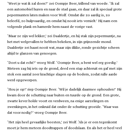
‘Weet je wat ik zal doen?’ zei Oompje Beer, trillend van woede. ‘Ik zal
een automobiel huren en naar de stad gaan, en daar zal ik speciaal grote
pepermunten laten maken voor Wolf. Omdat die zo aardig is, zo
beleefd, zo hulpvaardig, en omdat hij nooit iets vernielt.’ Hij nam een
volgende plank en hamerde hem naast de vorige vast.
‘Maar ze zijn wel lekker,’ zei Daaldertje, en hij stak zijn pepermuntje, na
het met welgevallen te hebben bekeken, in zijn grijnzende mond.
Daaldertje zei haast nooit wat, maar zijn dikke, ronde gezichtje scheen
altijd te glanzen van genoegen.
‘Doet u dat echt?’ vroeg Wolf. ‘Oompje Beer, u bent wel erg goedig.’
Meteen zag hij iets op de grond, deed een stap achteruit en gaf met zijn
stok een aantal zeer krachtige slagen op de bodem, zodat rulle aarde
werd opgeworpen.
‘Hou je op!’ riep Oompje Beer. ‘Wil je dadelijk daarmee ophouden!’ Hij
kwam door de schutting naar buiten en tuurde op de grond. Een grote,
zwarte kever holde voort en verdween, na enige aarzelingen en
zwenkingen, in het onkruid dat onder de schutting groeide. ‘Waar was
dat voor nodig?’ vroeg Oompje Beer.
‘Het zijn heel gevaarlijke beesten,’ zei Wolf. ‘Als je er een tegenkomt
moet je hem meteen doodtrappen of doodslaan. En als het er heel veel