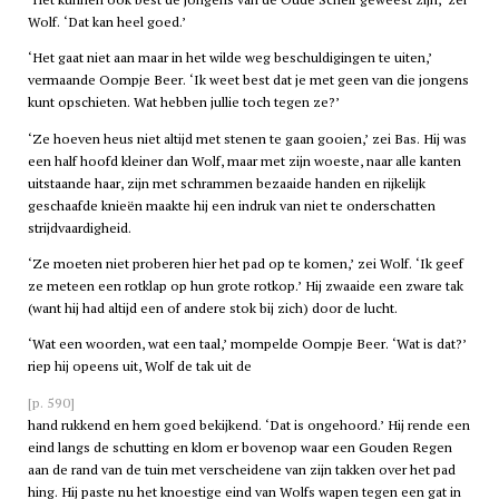
Wolf. ‘Dat kan heel goed.’
‘Het gaat niet aan maar in het wilde weg beschuldigingen te uiten,’
vermaande Oompje Beer. ‘Ik weet best dat je met geen van die jongens
kunt opschieten. Wat hebben jullie toch tegen ze?’
‘Ze hoeven heus niet altijd met stenen te gaan gooien,’ zei Bas. Hij was
een half hoofd kleiner dan Wolf, maar met zijn woeste, naar alle kanten
uitstaande haar, zijn met schrammen bezaaide handen en rijkelijk
geschaafde knieën maakte hij een indruk van niet te onderschatten
strijdvaardigheid.
‘Ze moeten niet proberen hier het pad op te komen,’ zei Wolf. ‘Ik geef
ze meteen een rotklap op hun grote rotkop.’ Hij zwaaide een zware tak
(want hij had altijd een of andere stok bij zich) door de lucht.
‘Wat een woorden, wat een taal,’ mompelde Oompje Beer. ‘Wat is dat?’
riep hij opeens uit, Wolf de tak uit de
[p. 590]
hand rukkend en hem goed bekijkend. ‘Dat is ongehoord.’ Hij rende een
eind langs de schutting en klom er bovenop waar een Gouden Regen
aan de rand van de tuin met verscheidene van zijn takken over het pad
hing. Hij paste nu het knoestige eind van Wolfs wapen tegen een gat in