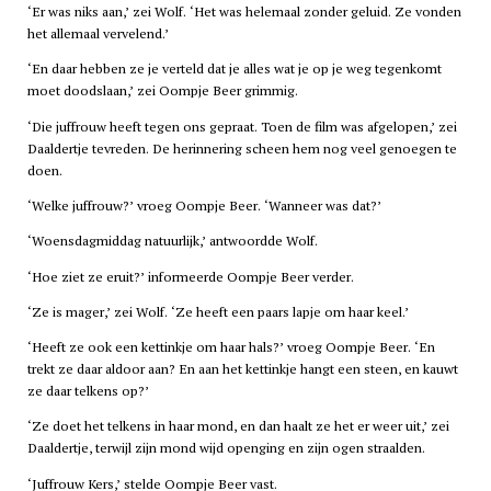
‘Er was niks aan,’ zei Wolf. ‘Het was helemaal zonder geluid. Ze vonden
het allemaal vervelend.’
‘En daar hebben ze je verteld dat je alles wat je op je weg tegenkomt
moet doodslaan,’ zei Oompje Beer grimmig.
‘Die juffrouw heeft tegen ons gepraat. Toen de film was afgelopen,’ zei
Daaldertje tevreden. De herinnering scheen hem nog veel genoegen te
doen.
‘Welke juffrouw?’ vroeg Oompje Beer. ‘Wanneer was dat?’
‘Woensdagmiddag natuurlijk,’ antwoordde Wolf.
‘Hoe ziet ze eruit?’ informeerde Oompje Beer verder.
‘Ze is mager,’ zei Wolf. ‘Ze heeft een paars lapje om haar keel.’
‘Heeft ze ook een kettinkje om haar hals?’ vroeg Oompje Beer. ‘En
trekt ze daar aldoor aan? En aan het kettinkje hangt een steen, en kauwt
ze daar telkens op?’
‘Ze doet het telkens in haar mond, en dan haalt ze het er weer uit,’ zei
Daaldertje, terwijl zijn mond wijd openging en zijn ogen straalden.
‘Juffrouw Kers,’ stelde Oompje Beer vast.