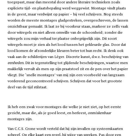
toegepast, maar dan meestal door andere literaire technieken zoals
expliciete tijd- en plaatsbepaling werd weggewist. Montage vindt plaats
in de geest, maar verdwijnt op papier – bij veel schrijvers. Nog steeds
worden de meeste montages gladgestreken, overgeschreven, de lassen
onzichtbaar gemaakt. Ik laat ze bij voorkeur staan, markeer ze zelfs vaak
door witregels en niet alleen omwille van de schoonheid; zonder die
witregels zou mijn verhaal ter plaatse onbegrijpelijk zijn. Dit soort
witregels moet je zien als het lood tussen het gekleurde glas. Door dat
lood komen de afzonderlijke kleuren beter tot hun recht. Ik denk ook
vaak aan de schilderijen van Léger. Discrete kunst, d.w.z. beschrijving van
eenheden.
Dit in tegenstelling tot glijdende beschrijvingen, waartoe men
makkelijk vervalt als men op zijn praatstoel zit en de pen over het papier
vliegt. Die ‘snelle montages’ van mij zijn een voorbeeld van langzaam
vorderend geconcentreerd schrijven. Schrijven dat voor het grootste
deel van de tijd stilstaat.
Ik heb een zwak voor montages die welke je niet ziet, op het eerste
gezicht, maar die, als je goed leest, en herleest,
onmiskenbaar
montages zijn.
Van C.C.S. Crone wordt verteld dat hij zijn invallen op systeemkaarten
schreef. Op elke kaart een regel, bij wijze van spreken. Pas door een