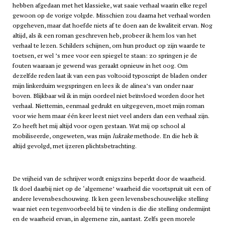
hebben afgedaan met het klassieke, wat saaie verhaal waarin elke regel
gewoon op de vorige volgde. Misschien zou daarna het verhaal worden
opgeheven, maar dat hoefde niets af te doen aan de kwaliteit ervan. Nog
altijd, als ik een roman geschreven heb, probeer ik hem los van het
verhaal te lezen. Schilders schijnen, om hun product op zijn waarde te
toetsen, er wel ’s mee voor een spiegel te staan: zo springen je de
fouten waaraan je gewend was geraakt opnieuw in het oog. Om
dezelfde reden laat ik van een pas voltooid typoscript de bladen onder
mijn linkerduim wegspringen en lees ik de alinea’s van onder naar
boven. Blijkbaar wil ik in mijn oordeel niet beïnvloed worden door het
verhaal. Niettemin, eenmaal gedrukt en uitgegeven, moet mijn roman
voor wie hem maar één keer leest niet veel anders dan een verhaal zijn.
Zo heeft het mij altijd voor ogen gestaan. Wat mij op school al
mobiliseerde, ongeweten, was mijn
lukrake
methode. En die heb ik
altijd gevolgd, met ijzeren plichtsbetrachting.
De vrijheid van de schrijver wordt enigszins beperkt door de waarheid.
Ik doel daarbij niet op de ‘algemene’ waarheid die voortspruit uit een of
andere levensbeschouwing. Ik ken geen levensbeschouwelijke stelling
waar niet een tegenvoorbeeld bij te vinden is die die stelling ondermijnt
en de waarheid ervan, in algemene zin, aantast. Zelfs geen morele