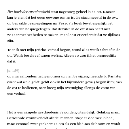
Het boek der rusteloosheid
staat nagenoeg geheel in de ott. Daaraan
kun je zien dat het geen gewone roman is, die staat meestal in de ovt,
op bepaalde bespiegelingen na. Pessoa’s boek bevat eigenlijk niet
anders dan bespiegelingen. Dat dezulke in de ott staan heeft niet
zozeer met het heden te maken; men leest er eerder uit dat ze tijdloos
zijn.
Toen ik met mijn Jericho-verhaal begon, stond alles wat ik schreef in de
ott. Wat ik beschreef waren
wetten.
Alleen zo zou ik het onmogelijke
dat ik
[p. 159]
op mijn schouders had genomen kunnen bewijzen, meende ik. Pas later
(want wat altijd geldt, geldt ook in het bijzondere geval) begon ik mij van
de ovt te bedienen, toen kreeg mijn overtuiging allengs de vorm van
een verhaal.
Het is een simpele geschiedenis geworden, uiteindelijk. Gelukkig maar.
Getrouwde vrouw verleidt allerlei mannen, stapt er vlot mee in bed,
maar eenmaal zwanger keert ze om als een blad aan de boom en wordt