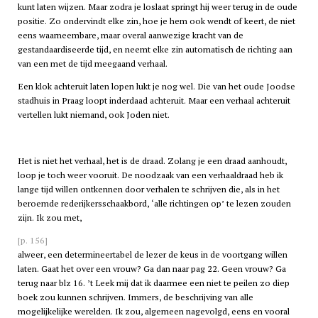
kunt laten wijzen. Maar zodra je loslaat springt hij weer terug in de oude
positie. Zo ondervindt elke zin, hoe je hem ook wendt of keert, de niet
eens waarneembare, maar overal aanwezige kracht van de
gestandaardiseerde tijd, en neemt elke zin automatisch de richting aan
van een met de tijd meegaand verhaal.
Een klok achteruit laten lopen lukt je nog wel. Die van het oude Joodse
stadhuis in Praag loopt inderdaad achteruit. Maar een verhaal achteruit
vertellen lukt niemand, ook Joden niet.
Het is niet het verhaal, het is de draad. Zolang je een draad aanhoudt,
loop je toch weer vooruit. De noodzaak van een verhaaldraad heb ik
lange tijd willen ontkennen door verhalen te schrijven die, als in het
beroemde rederijkersschaakbord, ‘alle richtingen op’ te lezen zouden
zijn. Ik zou met,
[p. 156]
alweer, een determineertabel de lezer de keus in de voortgang willen
laten. Gaat het over een vrouw? Ga dan naar pag 22. Geen vrouw? Ga
terug naar blz 16. ’t Leek mij dat ik daarmee een niet te peilen zo diep
boek zou kunnen schrijven. Immers, de beschrijving van alle
mogelijkelijke werelden. Ik zou, algemeen nagevolgd, eens en vooral