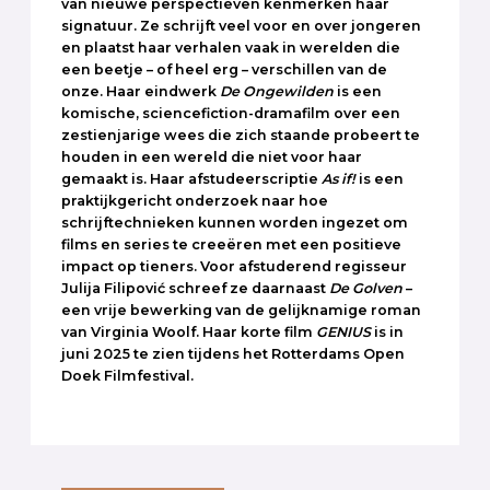
van nieuwe perspectieven kenmerken haar
signatuur. Ze schrijft veel voor en over jongeren
en plaatst haar verhalen vaak in werelden die
een beetje – of heel erg – verschillen van de
onze. Haar eindwerk
De Ongewilden
is een
komische, sciencefiction-dramafilm over een
zestienjarige wees die zich staande probeert te
houden in een wereld die niet voor haar
gemaakt is. Haar afstudeerscriptie
As if!
is een
praktijkgericht onderzoek naar hoe
schrijftechnieken kunnen worden ingezet om
films en series te creeëren met een positieve
impact op tieners. Voor afstuderend regisseur
Julija Filipović schreef ze daarnaast
De Golven
–
een vrije bewerking van de gelijknamige roman
van Virginia Woolf. Haar korte film
GENIUS
is in
juni 2025 te zien tijdens het Rotterdams Open
Doek Filmfestival.