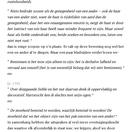
rusteloosheid
):
Niets bedrukt zozeer als de genegenheid van een ander – ook de haat
van een ander niet, want de haat is tijdelijker van aard dan de
genegenheid; daar het een onaangename emotie is, neigt de haat er door
het instinct van wie haar heeft naar minder frequent te zijn. Maar zowel
haat als liefde onderdrukt ons; beide zoeken en bezoeken ons, laten ons
niet met rust.
dan is enige scepsis op z’n plaats. Er valt op deze bewering nog wel het
een en ander af te dingen. Maar een paar bladzijden verder lezen we:
Beminnen is het moe zijn alleen te zijn: het is derhalve lafheid en
verraad aan onszelf (het is van wezenlijk belang dat wij niet beminnen).
en:
[p. 158]
Over diepgaande liefde en het nut daarvan denk ik oppervlakkig en
decoratief. Hartstocht ken ik slechts met mijn ogen.
en:
De moeheid bemind te worden, waarlijk bemind te worden! De
moeheid dat we het object zijn van het pak emoties van een ander!
In samenhang hebben die uitspraken al veel meer overtuigingskracht
dan waartoe elk afzonderlijk in staat was; we krijgen, alsof we door