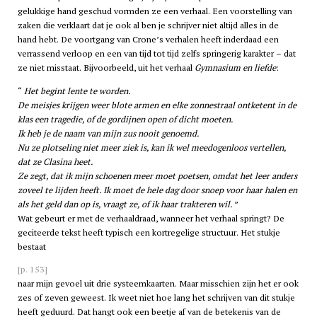
gelukkige hand geschud vormden ze een verhaal. Een voorstelling van
zaken die verklaart dat je ook al ben je schrijver niet altijd alles in de
hand hebt. De voortgang van Crone’s verhalen heeft inderdaad een
verrassend verloop en een van tijd tot tijd zelfs springerig karakter – dat
ze niet misstaat. Bijvoorbeeld, uit het verhaal
Gymnasium en liefde
:
Het begint lente te worden.
De meisjes krijgen weer blote armen en elke zonnestraal ontketent in de
klas een tragedie, of de gordijnen open of dicht moeten.
Ik heb je de naam van mijn zus nooit genoemd.
Nu ze plotseling niet meer ziek is, kan ik wel meedogenloos vertellen,
dat ze Clasina heet.
Ze zegt, dat ik mijn schoenen meer moet poetsen, omdat het leer anders
zoveel te lijden heeft. Ik moet de hele dag door snoep voor haar halen en
als het geld dan op is, vraagt ze, of ik haar trakteren wil.
Wat gebeurt er met de verhaaldraad, wanneer het verhaal springt? De
geciteerde tekst heeft typisch een kortregelige structuur. Het stukje
bestaat
[p. 153]
naar mijn gevoel uit drie systeemkaarten. Maar misschien zijn het er ook
zes of zeven geweest. Ik weet niet hoe lang het schrijven van dit stukje
heeft geduurd. Dat hangt ook een beetje af van de betekenis van de