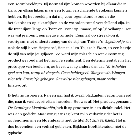
een soort beeldrijm. Bij normaal rijm komen woorden bij elkaar die in
klank op elkaar lijken, maar een totaal verschillende betekenis kunnen
hebben. Bij het beeldrijm dat mij voor ogen stond, zouden die
betekenissen op elkaar lijken en de woorden totaal verschillend zijn. In
die trant rijmt ‘lang’ op ‘kort’ en ‘zon’ op ‘maan’, of op ‘gloeilamp’. Het
was wat je noemt een nieuwe formule. Eenmaal op streek kon ik
voortgaan, met ondersteuning van de stijl van Thijsse’s
Vogelboekje
, die
ook de stijl is van Heijmans’, Heinsius’ en Thijsse’s
Flora
, en een beetje
de stijl van mijn jeugdjaren. Zo werd mijn misschien wat kunstmatig
product gevoed met het nodige sentiment. Een determineertabel is het
prototype van beeldrijm, ze bevat weinig anders dan dat. ‘
Er is helder
geel aan kop, romp of vleugels. Geen heldergeel. Wangen wit. Wangen
niet wit. Snaveltje gebogen. Snaveltje niet gebogen, maar recht.
’
Enzovoort.
Ik liet mij inspireren. Na een jaar had ik twaalf bladzijden gecomponeerd
die, naar ik voelde, bij elkaar hoorden. Het was af. Het product, genaamd
De Groninger Veenkoloniën
, heb ik opgenomen in een dichtbundel. Het
was een gedicht. Maar vorig jaar zag ik tot mijn verbazing dat het is
opgenomen in een bloemlezing met de titel
Dit zijn verhalen.
Het is
dus bovendien een verhaal gebleken. Blijkbaar hoeft literatuur niet de
typische