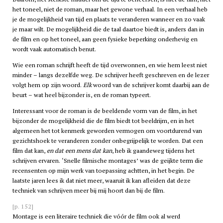
het toneel, niet de roman, maar het gewone verhaal. In een verhaal heb
je de mogelijkheid van tijd en plaats te veranderen wanneer en zo vaak
je maar wilt. De mogelijkheid die de taal daartoe biedt is, anders dan in
de film en op het toneel, aan geen fysieke beperking onderhevig en
wordt vaak automatisch benut.
Wie een roman schrijft heeft de tijd overwonnen, en wie hem leest niet
minder – langs dezelfde weg. De schrijver heeft geschreven en de lezer
volgt hem op zijn woord.
Elk
woord van de schrijver komt daarbij aan de
beurt – wat heel bijzonder is, en de roman typeert.
Interessant voor de roman is de beeldende vorm van de film, in het
bijzonder de mogelijkheid die de film biedt tot beeldrijm, en in het
algemeen het tot kenmerk geworden vermogen om voortdurend van
gezichtshoek te veranderen zonder onbegrijpelijk te worden. Dat een
film dat kan,
en dat een mens dat kan
, heb ik gaandeweg tijdens het
schrijven ervaren. ‘Snelle filmische montages’ was de geijkte term die
recensenten op mijn werk van toepassing achtten, in het begin. De
laatste jaren lees ik dat niet meer, waaruit ik kan afleiden dat deze
techniek van schrijven meer bij mij hoort dan bij de film.
[p. 152]
Montage is een literaire techniek die vóór de film ook al werd