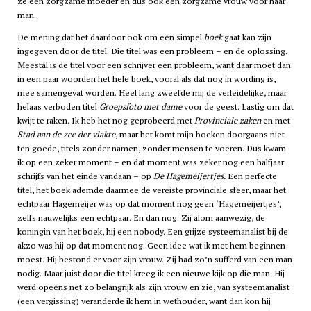
ze een zorgzame moeder en dus ook een zorgzame vrouw voor haar
man.
De mening dat het daardoor ook om een simpel
boek
gaat kan zijn
ingegeven door de titel. Die titel was een probleem – en de oplossing.
Meestál is de titel voor een schrijver een probleem, want daar moet dan
in een paar woorden het hele boek, vooral als dat nog in wording is,
mee samengevat worden. Heel lang zweefde mij de verleidelijke, maar
helaas verboden titel
Groepsfoto met dame
voor de geest. Lastig om dat
kwijt te raken. Ik heb het nog geprobeerd met
Provinciale zaken
en met
Stad aan de zee der vlakte
, maar het komt mijn boeken doorgaans niet
ten goede, titels zonder namen, zonder mensen te voeren. Dus kwam
ik op een zeker moment – en dat moment was zeker nog een halfjaar
schrijfs van het einde vandaan – op
De Hagemeijertjes.
Een perfecte
titel, het boek ademde daarmee de vereiste provinciale sfeer, maar het
echtpaar Hagemeijer was op dat moment nog geen ‘Hagemeijertjes’,
zelfs nauwelijks een echtpaar. En dan nog. Zij alom aanwezig, de
koningin van het boek, hij een nobody. Een grijze systeemanalist bij de
akzo
was hij op dat moment nog. Geen idee wat ik met hem beginnen
moest. Hij bestond er voor zijn vrouw. Zij had zo’n sufferd van een man
nodig. Maar juist door die titel kreeg ik een nieuwe kijk op die man. Hij
werd opeens net zo belangrijk als zijn vrouw en zie, van systeemanalist
(een vergissing) veranderde ik hem in wethouder, want dan kon hij