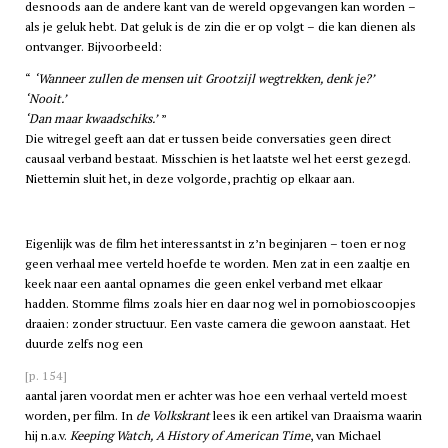
desnoods aan de andere kant van de wereld opgevangen kan worden –
als je geluk hebt. Dat geluk is de zin die er op volgt – die kan dienen als
ontvanger. Bijvoorbeeld:
‘Wanneer zullen de mensen uit Grootzijl wegtrekken, denk je?’
‘Nooit.’
‘Dan maar kwaadschiks.’
Die witregel geeft aan dat er tussen beide conversaties geen direct
causaal verband bestaat. Misschien is het laatste wel het eerst gezegd.
Niettemin sluit het, in deze volgorde, prachtig op elkaar aan.
Eigenlijk was de film het interessantst in z’n beginjaren – toen er nog
geen verhaal mee verteld hoefde te worden. Men zat in een zaaltje en
keek naar een aantal opnames die geen enkel verband met elkaar
hadden. Stomme films zoals hier en daar nog wel in pornobioscoopjes
draaien: zonder structuur. Een vaste camera die gewoon aanstaat. Het
duurde zelfs nog een
[p. 154]
aantal jaren voordat men er achter was hoe een verhaal verteld moest
worden, per film. In
de Volkskrant
lees ik een artikel van Draaisma waarin
hij n.a.v.
Keeping Watch, A History of American Time
, van Michael