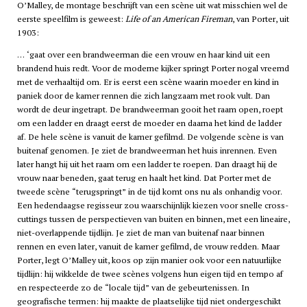
O’Malley, de montage beschrijft van een scène uit wat misschien wel de
eerste speelfilm is geweest:
Life of an American Fireman
, van Porter, uit
1903:
… ‘gaat over een brandweerman die een vrouw en haar kind uit een
brandend huis redt. Voor de moderne kijker springt Porter nogal vreemd
met de verhaaltijd om. Er is eerst een scène waarin moeder en kind in
paniek door de kamer rennen die zich langzaam met rook vult. Dan
wordt de deur ingetrapt. De brandweerman gooit het raam open, roept
om een ladder en draagt eerst de moeder en daarna het kind de ladder
af. De hele scène is vanuit de kamer gefilmd. De volgende scène is van
buitenaf genomen. Je ziet de brandweerman het huis inrennen. Even
later hangt hij uit het raam om een ladder te roepen. Dan draagt hij de
vrouw naar beneden, gaat terug en haalt het kind. Dat Porter met de
tweede scène “terugspringt” in de tijd komt ons nu als onhandig voor.
Een hedendaagse regisseur zou waarschijnlijk kiezen voor snelle cross-
cuttings tussen de perspectieven van buiten en binnen, met een lineaire,
niet-overlappende tijdlijn. Je ziet de man van buitenaf naar binnen
rennen en even later, vanuit de kamer gefilmd, de vrouw redden. Maar
Porter, legt O’Malley uit, koos op zijn manier ook voor een natuurlijke
tijdlijn: hij wikkelde de twee scènes volgens hun eigen tijd en tempo af
en respecteerde zo de “locale tijd” van de gebeurtenissen. In
geografische termen: hij maakte de plaatselijke tijd niet ondergeschikt