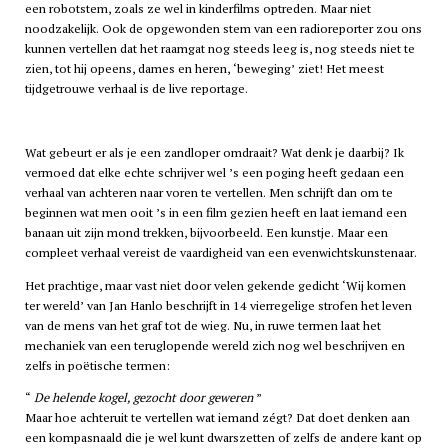
een robotstem, zoals ze wel in kinderfilms optreden. Maar niet
noodzakelijk. Ook de opgewonden stem van een radioreporter zou ons
kunnen vertellen dat het raamgat nog steeds leeg is, nog steeds niet te
zien, tot hij opeens, dames en heren, ‘beweging’ ziet! Het meest
tijdgetrouwe verhaal is de live reportage.
Wat gebeurt er als je een zandloper omdraait? Wat denk je daarbij? Ik
vermoed dat elke echte schrijver wel ’s een poging heeft gedaan een
verhaal van achteren naar voren te vertellen. Men schrijft dan om te
beginnen wat men ooit ’s in een film gezien heeft en laat iemand een
banaan uit zijn mond trekken, bijvoorbeeld. Een kunstje. Maar een
compleet verhaal vereist de vaardigheid van een evenwichtskunstenaar.
Het prachtige, maar vast niet door velen gekende gedicht ‘Wij komen
ter wereld’ van Jan Hanlo beschrijft in 14 vierregelige strofen het leven
van de mens van het graf tot de wieg. Nu, in ruwe termen laat het
mechaniek van een teruglopende wereld zich nog wel beschrijven en
zelfs in poëtische termen:
De helende kogel, gezocht door geweren
Maar hoe achteruit te vertellen wat iemand zégt? Dat doet denken aan
een kompasnaald die je wel kunt dwarszetten of zelfs de andere kant op