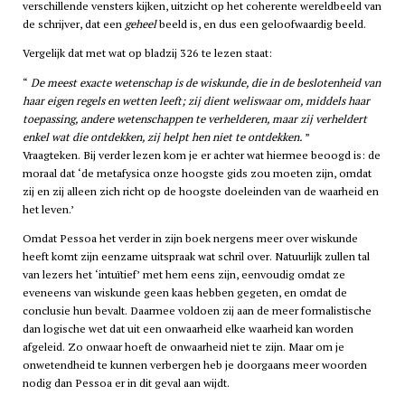
verschillende vensters kijken, uitzicht op het coherente wereldbeeld van
de schrijver, dat een
geheel
beeld is, en dus een geloofwaardig beeld.
Vergelijk dat met wat op bladzij 326 te lezen staat:
De meest exacte wetenschap is de wiskunde, die in de beslotenheid van
haar eigen regels en wetten leeft; zij dient weliswaar om, middels haar
toepassing, andere wetenschappen te verhelderen, maar zij verheldert
enkel wat die ontdekken, zij helpt hen niet te ontdekken.
Vraagteken. Bij verder lezen kom je er achter wat hiermee beoogd is: de
moraal dat ‘de metafysica onze hoogste gids zou moeten zijn, omdat
zij en zij alleen zich richt op de hoogste doeleinden van de waarheid en
het leven.’
Omdat Pessoa het verder in zijn boek nergens meer over wiskunde
heeft komt zijn eenzame uitspraak wat schril over. Natuurlijk zullen tal
van lezers het ‘intuïtief’ met hem eens zijn, eenvoudig omdat ze
eveneens van wiskunde geen kaas hebben gegeten, en omdat de
conclusie hun bevalt. Daarmee voldoen zij aan de meer formalistische
dan logische wet dat uit een onwaarheid elke waarheid kan worden
afgeleid. Zo onwaar hoeft de onwaarheid niet te zijn. Maar om je
onwetendheid te kunnen verbergen heb je doorgaans meer woorden
nodig dan Pessoa er in dit geval aan wijdt.