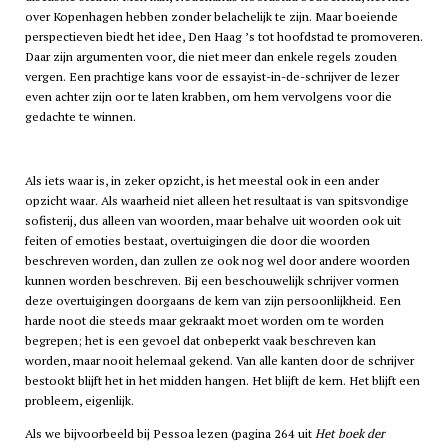
over Kopenhagen hebben zonder belachelijk te zijn. Maar boeiende
perspectieven biedt het idee, Den Haag ’s tot hoofdstad te promoveren.
Daar zijn argumenten voor, die niet meer dan enkele regels zouden
vergen. Een prachtige kans voor de essayist-in-de-schrijver de lezer
even achter zijn oor te laten krabben, om hem vervolgens voor die
gedachte te winnen.
Als iets waar is, in zeker opzicht, is het meestal ook in een ander
opzicht waar. Als waarheid niet alleen het resultaat is van spitsvondige
sofisterij, dus alleen van woorden, maar behalve uit woorden ook uit
feiten of emoties bestaat, overtuigingen die door die woorden
beschreven worden, dan zullen ze ook nog wel door andere woorden
kunnen worden beschreven. Bij een beschouwelijk schrijver vormen
deze overtuigingen doorgaans de kern van zijn persoonlijkheid. Een
harde noot die steeds maar gekraakt moet worden om te worden
begrepen; het is een gevoel dat onbeperkt vaak beschreven kan
worden, maar nooit helemaal gekend. Van alle kanten door de schrijver
bestookt blijft het in het midden hangen. Het blijft de kern. Het blijft een
probleem, eigenlijk.
Als we bijvoorbeeld bij Pessoa lezen (pagina 264 uit
Het boek der