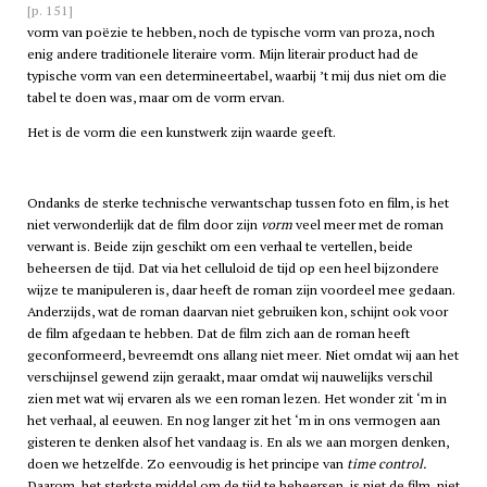
[p. 151]
vorm van poëzie te hebben, noch de typische vorm van proza, noch
enig andere traditionele literaire vorm. Mijn literair product had de
typische vorm van een determineertabel, waarbij ’t mij dus niet om die
tabel te doen was, maar om de vorm ervan.
Het is de vorm die een kunstwerk zijn waarde geeft.
Ondanks de sterke technische verwantschap tussen foto en film, is het
niet verwonderlijk dat de film door zijn
vorm
veel meer met de roman
verwant is. Beide zijn geschikt om een verhaal te vertellen, beide
beheersen de tijd. Dat via het celluloid de tijd op een heel bijzondere
wijze te manipuleren is, daar heeft de roman zijn voordeel mee gedaan.
Anderzijds, wat de roman daarvan niet gebruiken kon, schijnt ook voor
de film afgedaan te hebben. Dat de film zich aan de roman heeft
geconformeerd, bevreemdt ons allang niet meer. Niet omdat wij aan het
verschijnsel gewend zijn geraakt, maar omdat wij nauwelijks verschil
zien met wat wij ervaren als we een roman lezen. Het wonder zit ‘m in
het verhaal, al eeuwen. En nog langer zit het ‘m in ons vermogen aan
gisteren te denken alsof het vandaag is. En als we aan morgen denken,
doen we hetzelfde. Zo eenvoudig is het principe van
time control.
Daarom, het sterkste middel om de tijd te beheersen, is niet de film, niet