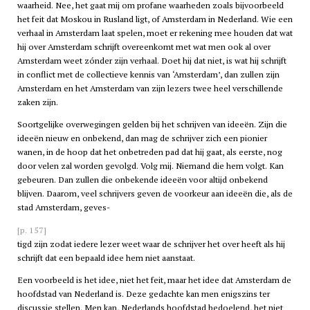
waarheid. Nee, het gaat mij om profane waarheden zoals bijvoorbeeld
het feit dat Moskou in Rusland ligt, of Amsterdam in Nederland. Wie een
verhaal in Amsterdam laat spelen, moet er rekening mee houden dat wat
hij over Amsterdam schrijft overeenkomt met wat men ook al over
Amsterdam weet zónder zijn verhaal. Doet hij dat niet, is wat hij schrijft
in conflict met de collectieve kennis van ‘Amsterdam’, dan zullen zijn
Amsterdam en het Amsterdam van zijn lezers twee heel verschillende
zaken zijn.
Soortgelijke overwegingen gelden bij het schrijven van ideeën. Zijn die
ideeën nieuw en onbekend, dan mag de schrijver zich een pionier
wanen, in de hoop dat het onbetreden pad dat hij gaat, als eerste, nog
door velen zal worden gevolgd. Volg mij. Niemand die hem volgt. Kan
gebeuren. Dan zullen die onbekende ideeën voor altijd onbekend
blijven. Daarom, veel schrijvers geven de voorkeur aan ideeën die, als de
stad Amsterdam, geves-
[p. 157]
tigd zijn zodat iedere lezer weet waar de schrijver het over heeft als hij
schrijft dat een bepaald idee hem niet aanstaat.
Een voorbeeld is het idee, niet het feit, maar het idee dat Amsterdam de
hoofdstad van Nederland is. Deze gedachte kan men enigszins ter
discussie stellen. Men kan, Nederlands hoofdstad bedoelend, het niet