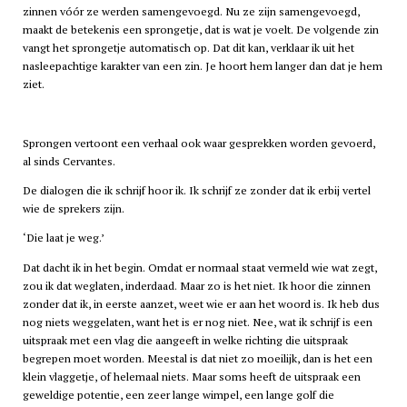
zinnen vóór ze werden samengevoegd. Nu ze zijn samengevoegd,
maakt de betekenis een sprongetje, dat is wat je voelt. De volgende zin
vangt het sprongetje automatisch op. Dat dit kan, verklaar ik uit het
nasleepachtige karakter van een zin. Je hoort hem langer dan dat je hem
ziet.
Sprongen vertoont een verhaal ook waar gesprekken worden gevoerd,
al sinds Cervantes.
De dialogen die ik schrijf hoor ik. Ik schrijf ze zonder dat ik erbij vertel
wie de sprekers zijn.
‘Die laat je weg.’
Dat dacht ik in het begin. Omdat er normaal staat vermeld wie wat zegt,
zou ik dat weglaten, inderdaad. Maar zo is het niet. Ik hoor die zinnen
zonder dat ik, in eerste aanzet, weet wie er aan het woord is. Ik heb dus
nog niets weggelaten, want het is er nog niet. Nee, wat ik schrijf is een
uitspraak met een vlag die aangeeft in welke richting die uitspraak
begrepen moet worden. Meestal is dat niet zo moeilijk, dan is het een
klein vlaggetje, of helemaal niets. Maar soms heeft de uitspraak een
geweldige potentie, een zeer lange wimpel, een lange golf die