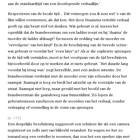
aan de standaardtijd van een doorlopende verhaallijn.’
Respecteren van de locale tijd… Dát vermogen zou ik nou wel ’s van de
film willen overnemen, als dat kon. Het door Draaisma vertelde verhaal
geeft op zijn beurt stof tot denken. Wat gebeurt er nl. tussen het
ogenblik dat de brandweerman om een ladder roept en hij ‘daarna’ de
moeder de ladder afdraagt? En tussen de redding van de moeder en
‘vervolgens’ van het kind? En in de beschrijving van de tweede scène:
wat gebeurt er voordat het ‘even later’ is? Als je die expliciete sprongen
in de tijd wilt vermijden, moet je het voortgaan van de tijd beschrijven
bijvoorbeeld door op te merken dat er niets gebeurt. ‘Het duurde lang
voordat hij terug was’ zegt hetzelfde, met een andere intentie. De
brandweerman verdwijnt met de moeder over zijn schouder door het
raamgat. Raamgat is leeg en biedt het uitzicht op de overzijde van de
straat. Raamgat niet leeg, maar gevuld met het hoofd van de
brandweerman die gaandeweg naar binnenklimt. Zó lopen de
gebeurtenissen synchroon met de woorden van het verhaal, zonder
vertraging of versnelling in de vorm van sprongen.
[p. 155]
Een dergelijke beschrijving suggereert een schrijver die als een camera
registreert en zelfs niet van blikveld verandert. En wagen we het zo
iemand nog een verteller te noemen, dan zou het een spreker zijn met