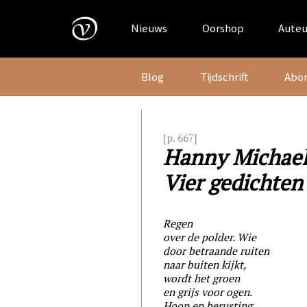
Skip
to
Nieuws
Oorshop
Auteu
content
Blog
Tijdschrift
Abo
[p. 667]
Hanny Michael
Vier gedichten
Regen
over de polder. Wie
door betraande ruiten
naar buiten kijkt,
wordt het groen
en grijs voor ogen.
Hoop en berusting