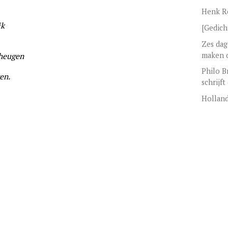
Henk R
ik
[Gedich
Zes da
maken d
eheugen
Philo B
en.
schrijft
Hollan