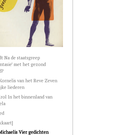
adt Na de staatsgreep
ntasie’ met het gezond
d?
Kornelis van het Reve Zeven
ijke liederen
Krol In het binnenland van
ela
ied
kkaart]
ichaelis Vier gedichten