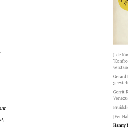
,
J. de K
‘Konfro
verstan
Gerard 
geestel
Gerrit 
Venezu
Bruidsl
ant
[Fer Ha
d,
Hanny M