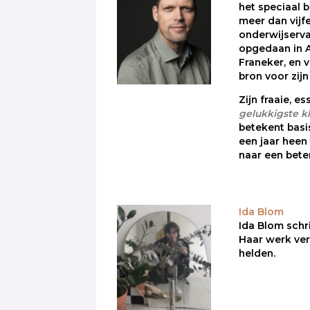
het speciaal b
meer dan vijf
onderwijservar
opgedaan in 
Franeker, en 
bron voor zijn
Zijn fraaie, e
gelukkigste k
betekent bas
een jaar heen
naar een bete
Ida Blom
Ida Blom schri
Haar werk ve
helden.