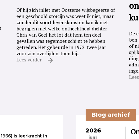
on
Of hij zich inliet met Oosterse wijsbegeerte of
ku
een geschoold stoïcijn was weet ik niet, maar
zonder dit soort levenskunsten kan ik niet
n
begrijpen met welke onthechtheid dichter
De e
Chris van Geel het lot dat hem ten deel
ben 
gevallen was tegemoet schijnt te hebben
of n
getreden. Het gebeurde in 1972, twee jaar
spij
voor zijn overlijden, toen hij...
ding
Lees verder
admi
inge
Lees
Blog archief
2026
On
1966) is leerkracht in
juni