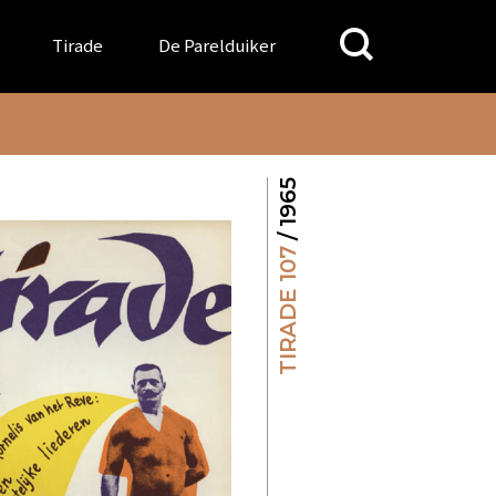
Search
Tirade
De Parelduiker
for:
/ 1965
TIRADE 107