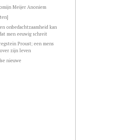
omijn Meijer Anoniem
ten]
gen onbedachtzaamheid kan
at men eeuwig schreit
regstein Proust; een mens
 over zijn leven
dse nieuwe