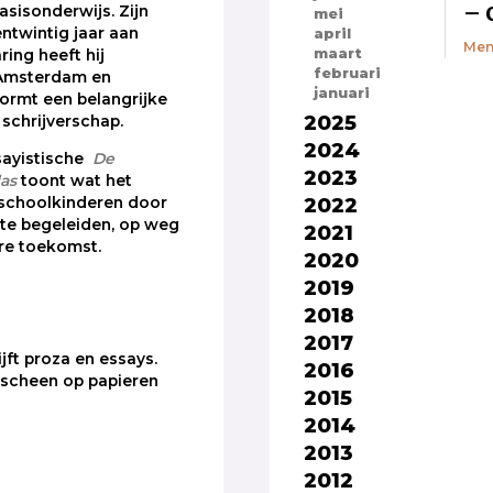
– 
asisonderwijs. Zijn
mei
entwintig jaar aan
april
Men
maart
ing heeft hij
februari
Amsterdam en
januari
vormt een belangrijke
2025
 schrijverschap.
2024
ssayistische
De
2023
las
toont wat het
2022
ischoolkinderen door
 te begeleiden, op weg
2021
re toekomst.
2020
2019
2018
2017
jft proza en essays.
2016
rscheen op papieren
2015
2014
2013
2012