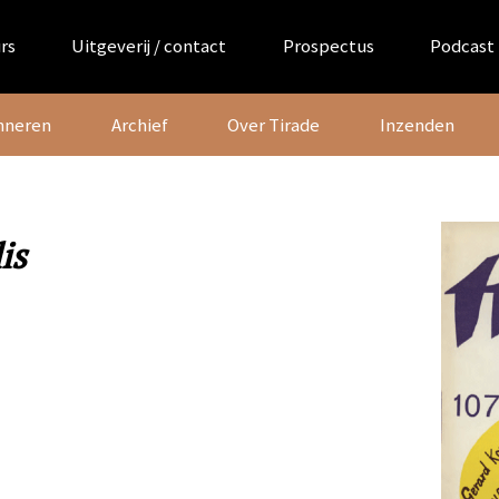
rs
Uitgeverij / contact
Prospectus
Podcast
nneren
Archief
Over Tirade
Inzenden
is