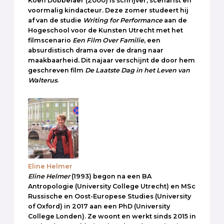
Koen Dobbelaer (2000) is schrijver, scenarist en
voormalig kindacteur. Deze zomer studeert hij
af van de studie
Writing for Performance
aan de
Hogeschool voor de Kunsten Utrecht met het
filmscenario
Een Film Over Familie
, een
absurdistisch drama over de drang naar
maakbaarheid
.
Dit najaar verschijnt de door hem
geschreven film
De Laatste Dag in het Leven van
Walterus
.
Eline Helmer
Eline Helmer
(1993) begon na een BA
Antropologie (University College Utrecht) en MSc
Russische en Oost-Europese Studies (University
of Oxford) in 2017 aan een PhD (University
College Londen). Ze woont en werkt sinds 2015 in