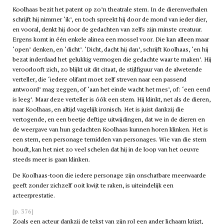
Koolhaas bezit het patent op zo’n theatrale stem. In de dierenverhalen
schrijft hij nimmer ‘ik’, en toch spreekt hij door de mond van ieder dier,
en vooral, denkt hij door de gedachten van zelfs zijn minste creatuur.
Ergens komt in één enkele alinea een mossel voor. Die kan alleen maar
‘open’ denken, en ‘dicht’. ‘Dicht, dacht hij dan’, schrijft Koolhaas, ‘en hij
bezat inderdaad het gelukkig vermogen die gedachte waar te maken’. Hij
veroorlooft zich, zo blijkt uit dit citaat, de stijlfiguur van de alwetende
verteller, die ‘iedere olifant moet zelf streven naar een passend
antwoord’ mag zeggen, of ‘aan het einde wacht het mes’, of: ‘een eend
is leeg’. Maar deze verteller is óók een stem. Hij klinkt, net als de dieren,
naar Koolhaas, en altijd vagelijk ironisch. Het is juist dankzij die
vertogende, en een beetje deftige uitwijdingen, dat we in de dieren en
de weergave van hun gedachten Koolhaas kunnen horen klinken. Het is
een stem, een personage temidden van personages. Wie van die stem
houdt, kan het niet zo veel schelen dat hij in de loop van het oeuvre
steeds meer is gaan klinken.
De Koolhaas-toon die iedere personage zijn onschatbare meerwaarde
geeft zonder zichzelf ooit kwijt te raken, is uiteindelijk een
acteerprestatie.
[p. 376]
Zoals een acteur dankzij de tekst van zijn rol een ander lichaam krijgt,