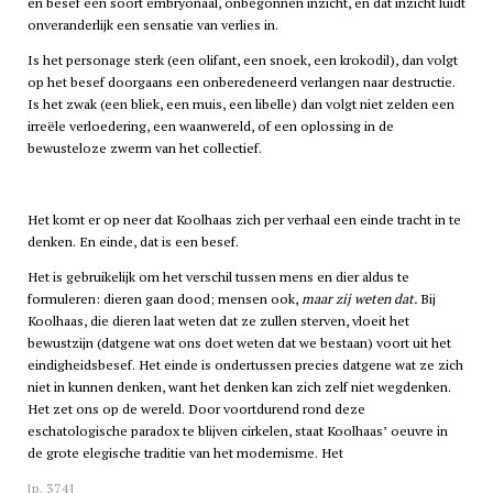
en besef een soort embryonaal, onbegonnen inzicht, en dat inzicht luidt
onveranderlijk een sensatie van verlies in.
Is het personage sterk (een olifant, een snoek, een krokodil), dan volgt
op het besef doorgaans een onberedeneerd verlangen naar destructie.
Is het zwak (een bliek, een muis, een libelle) dan volgt niet zelden een
irreële verloedering, een waanwereld, of een oplossing in de
bewusteloze zwerm van het collectief.
Het komt er op neer dat Koolhaas zich per verhaal een einde tracht in te
denken. En einde, dat is een besef.
Het is gebruikelijk om het verschil tussen mens en dier aldus te
formuleren: dieren gaan dood; mensen ook,
maar zij weten dat.
Bij
Koolhaas, die dieren laat weten dat ze zullen sterven, vloeit het
bewustzijn (datgene wat ons doet weten dat we bestaan) voort uit het
eindigheidsbesef. Het einde is ondertussen precies datgene wat ze zich
niet in kunnen denken, want het denken kan zich zelf niet wegdenken.
Het zet ons op de wereld. Door voortdurend rond deze
eschatologische paradox te blijven cirkelen, staat Koolhaas’ oeuvre in
de grote elegische traditie van het modernisme. Het
[p. 374]