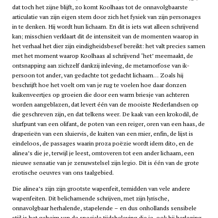
dat toch het zijne blijft, zo komt Koolhaas tot de onnavolgbaarste
articulatie van zijn eigen stem door zich het fysiek van zijn personages
in te denken. Hij wordt hun lichaam. En dit is iets wat alleen schrijvend
kan; misschien verklaart dit de intensiteit van de momenten waarop in
het verhaal het dier zijn eindigheidsbesef bereikt: het valt precies samen
met het moment waarop Koolhaas al schrijvend ‘het’ meemaakt, de
ontsnapping aan zichzelf dankzij inleving, de metamorfose van ik-
persoon tot ander, van gedachte tot gedacht lichaam… Zoals hij
beschrijft hoe het voelt om van je rug te voelen hoe daar donzen
kuikenveertjes op groeien die door een warm briesje van achteren
worden aangeblazen, dat levert één van de mooiste Nederlandsen op
die geschreven zijn, en dat telkens weer. De kaak van een krokodil, de
slurfpunt van een olifant, de poten van een reiger, oren van een haas, de
draperieën van een sluiervis, de kuiten van een mier, enfin, de lijst is
eindeloos, de passages waarin proza poëzie wordt idem dito, en de
alinea’s die je, terwijl je leest, omtoveren tot een ander lichaam, een
nieuwe sensatie van je zenuwstelsel zijn legio. Dit is één van de grote
erotische oeuvres van ons taalgebied.
Die alinea’s zijn zijn grootste wapenfeit, temidden van vele andere
wapenfeiten. Dit belichamende schrijven, met zijn lyrische,
onnavolgbaar herhalende, stapelende – en dus onhollands sensibele
stijl is het geheim van de speciale tijdsbeleving die je, ook bij herlezing,