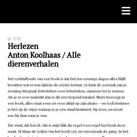
Skip
to
content
[p. 372]
Herlezen
Anton Koolhaas / Alle
dierenverhalen
Het verbluffende van een boek is dat het ten eeuwige dagen alles blijft
bevatten wat er was tijdens de eerste lectuur. Je kunt de oorzaak van je
ervaring integraal, letterteken voor letterteken, opnieuw tot je nemen.
Als je er over nadenkt dan is dit een tergend mirakel. Niets beweegt in
een boek, alles staat eens en voor altijd op zijn plaats – en toch herinner
je het op de wijze waarop je je een wind herinnert: hij woei, en nooit
was hij daar waar je was.
Die wind, dat ben ik; dat is mijn blik die regel voor regel het boek door
waait. Ik blaas de zeilen van het boek vol, en veroorzaak de gang. In het