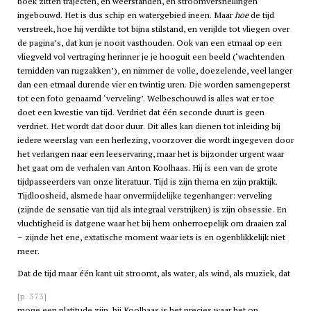
boek zitten trajecten, en weerstanden, en stroomversnellingen
ingebouwd. Het is dus schip en watergebied ineen. Maar
hoe
de tijd
verstreek, hoe hij verdikte tot bijna stilstand, en verijlde tot vliegen over
de pagina’s, dat kun je nooit vasthouden. Ook van een etmaal op een
vliegveld vol vertraging herinner je je hooguit een beeld (‘wachtenden
temidden van rugzakken’), en nimmer de volle, doezelende, veel langer
dan een etmaal durende vier en twintig uren. Die worden samengeperst
tot een foto genaamd ‘verveling’. Welbeschouwd is alles wat er toe
doet een kwestie van tijd. Verdriet dat één seconde duurt is geen
verdriet. Het wordt dat door duur. Dit alles kan dienen tot inleiding bij
iedere weerslag van een herlezing, voorzover die wordt ingegeven door
het verlangen naar een leeservaring, maar het is bijzonder urgent waar
het gaat om de verhalen van Anton Koolhaas. Hij is een van de grote
tijdpasseerders van onze literatuur. Tijd is zijn thema en zijn praktijk.
Tijdloosheid, alsmede haar onvermijdelijke tegenhanger: verveling
(zijnde de sensatie van tijd als integraal verstrijken) is zijn obsessie. En
vluchtigheid is datgene waar het bij hem onherroepelijk om draaien zal
– zijnde het ene, extatische moment waar iets is en ogenblikkelijk niet
meer.
Dat de tijd maar één kant uit stroomt, als water, als wind, als muziek, dat
[p. 373]
moge een platitude zijn, bij Koolhaas is het precies waar het op