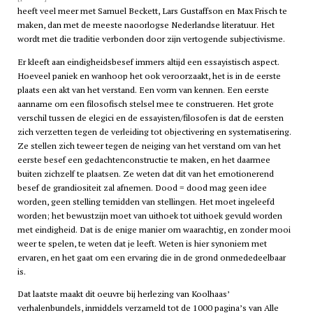
heeft veel meer met Samuel Beckett, Lars Gustaffson en Max Frisch te
maken, dan met de meeste naoorlogse Nederlandse literatuur. Het
wordt met die traditie verbonden door zijn vertogende subjectivisme.
Er kleeft aan eindigheidsbesef immers altijd een essayistisch aspect.
Hoeveel paniek en wanhoop het ook veroorzaakt, het is in de eerste
plaats een akt van het verstand. Een vorm van kennen. Een eerste
aanname om een filosofisch stelsel mee te construeren. Het grote
verschil tussen de elegici en de essayisten/filosofen is dat de eersten
zich verzetten tegen de verleiding tot objectivering en systematisering.
Ze stellen zich teweer tegen de neiging van het verstand om van het
eerste besef een gedachtenconstructie te maken, en het daarmee
buiten zichzelf te plaatsen. Ze weten dat dit van het emotionerend
besef de grandiositeit zal afnemen. Dood = dood mag geen idee
worden, geen stelling temidden van stellingen. Het moet ingeleefd
worden; het bewustzijn moet van uithoek tot uithoek gevuld worden
met eindigheid. Dat is de enige manier om waarachtig, en zonder mooi
weer te spelen, te weten dat je leeft. Weten is hier synoniem met
ervaren, en het gaat om een ervaring die in de grond onmededeelbaar
is.
Dat laatste maakt dit oeuvre bij herlezing van Koolhaas’
verhalenbundels, inmiddels verzameld tot de 1000 pagina’s van Alle