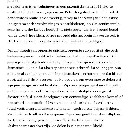
[p. 375]
megalomaan is, en culmineert in een razernij die hem in één korte
rooftocht de hele vijver, zijn raison d’être, leeg doet vreten. En ook de
eendenkloek Marie is voorbeeldig, terwijl haar ervaring van het laatste
(de systematische verdwijning van haar kinderen) zo zijn sentimentele,
schwärmerische kantjes heeft. Er is niets groter dan het dagend besef
van de dood, hoe klein, of hoe moorddadig het brein in kwestie ook is.
Het levert een kennis op die voor geen ander brein geldig is.
Dat dit mogelijk is, opperste uniciteit, opperste subjectiviteit, die toch
herkenning veroorzaakt, is te danken aan het princiep-Koolhaas. Dit
princiep is een afgeleide van het princiep-Shakespeare, en is essentieel
dramatisch. Punt is dat Shakespeare toneel schreef, dat wil zeggen: van
mensen alleen hun gedrag en hun uitspraken kon noteren, en dat hij dus
nooit zichzelf als ik-persoon op kon voeren om even mee te delen wat
zijn personage nu voelde of dacht. Zijn personages spraken altijd zelf,
met hun eigen mond. Toch spraken zij tezelfdertijd als een groot
dichter. Zelfs al is een doodgraver van eenvoudige, analfabete komaf, of
een schurk een toonbeeld van verbeeldingloosheid, of een koning
totaal verijsd van antilyrische gierigheid – toch spreken zij als dichters.
Ze zijn én zichzelf, én Shakespeare. Zijn stem geeft hun stem altijd net
die toegevoegde, lyrische en vaak filosofische waarde die ze
Shakespeareaans doet zijn. Ze delen in zijn meesterlijkheid.