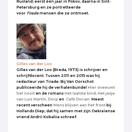
Rusland; eerst één jaar in Pskov, daarna in Sint-
Petersburg en ze portretteerde
voor
Tirade
mensen die ze ontmoet.
Gilles van der Loo
Gilles van der Loo (Breda, 1973) is schrijver en
schrijfdocent. Tussen 2011 en 2015 was hij
redacteur van Tirade. Bij Van Oorschot
publiceerde hij de verhalenbundel
Hier sneeuwt
het nooit
en de romans
Het laatste kind,
Het jasje
van Luis Martín,
Dorp
en
Café Dorian.
Meest
recent verscheen
Mens blijven aan het front
bij
Hollands Diep, dat hij samen met zijn Oekraïense
vriend Andrii Kobaliia schreef.