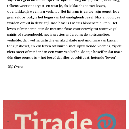
telkens weer ondergaat, en waar je, als je klaar bent met lezen,
ogenblikkelijk weer naar verlangt. Het lichaam is eindig; zijn genot, hoe
grenzeloos ook, is het begin van het eindigheidsbesef. Flits en duur, ze
worden omvat in deze stijl. Koolhaas is Ovidius binnenste buiten. Het
leven culmineert niet in de metamorfose voor eeuwig tot stormvogel,
patrijs of sterrenbeeld, het is precies andersom: de kortstondige,
verliefde, dan wel narcistische en altijd akute metamorfose van kuiken
tot zijnsbesef, en van lezen tot kuiken-met-opwaaiende-veertjes, zijnde
niets meer of minder dan een vorm van liefde, doet je beseffen dat maar
één ding eeuwig is – het besef dat alles voorbij gaat, hetende ‘leven’.
W.J. Otten