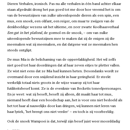
Dieren Verhalen, ironisch. Pas nu alle verhalen in één band achter elkaar
staan afgedrukt drong het pas goed tot me door hoe vreemd het is om
van de bewustzijnen van zulke uiteenlopende dieren als een spin, een
mus, een snoek, een olifant, een reiger, om maar te zwijgen van de
denkbeeldige wezens uit het ultieme, en zeer zwarte Koolhaasverhaal
Een gat in het plafond
, de gormol en de snook, – om van zulke
uiteenlopende bewustzijnen mee te maken dat zij de enigen zij die
meemaken wat zij meemaken, en dat datgene wat ze meemaken hen
steeds ontglipt.
De mus Mia is de belichaming van de oppervlakkigheid. Het wil zelfs
niet goed tot haar doordringen dat al haar zeven eitjes te pletter vallen.
Ze wist niet eens dat ze Mia had kunnen heten. Desondanks wordt ze
overmand door een snijdend inzicht in haar geringheid. Er steekt
werkelijk totaal niets groots in de wijze waarop zij tot haar
futiliteitsbesef komt. Ze is de evenknie van Becketts toneelpersonages.
En je weet: wat zij beseft, beseft zij alleen, dit maakt haar tot mus,
niemand heeft daar een boodschap aan, het is voor ons niet bedoeld als
het tot haar al nauwelijks door kan dringen, wij kunnen niet leren van
haar lyriek, ‘het brengt ons niet verder’ – en toch is zij voorbeeldig.
Ook de snoek Wampoei is dat, terwijl zijn besef juist weer moorddadig