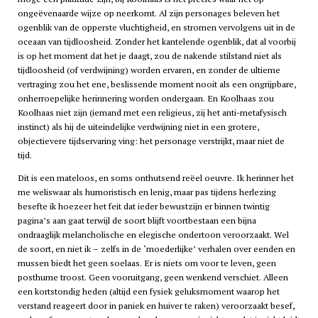
ongeëvenaarde wijze op neerkomt. Al zijn personages beleven het
ogenblik van de opperste vluchtigheid, en stromen vervolgens uit in de
oceaan van tijdloosheid. Zonder het kantelende ogenblik, dat al voorbij
is op het moment dat het je daagt, zou de nakende stilstand niet als
tijdloosheid (of verdwijning) worden ervaren, en zonder de ultieme
vertraging zou het ene, beslissende moment nooit als een ongrijpbare,
onherroepelijke herinnering worden ondergaan. En Koolhaas zou
Koolhaas niet zijn (iemand met een religieus, zij het anti-metafysisch
instinct) als hij de uiteindelijke verdwijning niet in een grotere,
objectievere tijdservaring ving: het personage verstrijkt, maar niet de
tijd.
Dit is een mateloos, en soms onthutsend reëel oeuvre. Ik herinner het
me weliswaar als humoristisch en lenig, maar pas tijdens herlezing
besefte ik hoezeer het feit dat ieder bewustzijn er binnen twintig
pagina’s aan gaat terwijl de soort blijft voortbestaan een bijna
ondraaglijk melancholische en elegische ondertoon veroorzaakt. Wel
de soort, en niet ik – zelfs in de ‘moederlijke’ verhalen over eenden en
mussen biedt het geen soelaas. Er is niets om voor te leven, geen
posthume troost. Geen vooruitgang, geen wenkend verschiet. Alleen
een kortstondig heden (altijd een fysiek geluksmoment waarop het
verstand reageert door in paniek en huiver te raken) veroorzaakt besef,