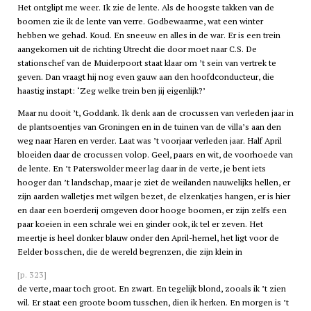
Het ontglipt me weer. Ik zie de lente. Als de hoogste takken van de
boomen zie ik de lente van verre. Godbewaarme, wat een winter
hebben we gehad. Koud. En sneeuw en alles in de war. Er is een trein
aangekomen uit de richting Utrecht die door moet naar C.S. De
stationschef van de Muiderpoort staat klaar om ’t sein van vertrek te
geven. Dan vraagt hij nog even gauw aan den hoofdconducteur, die
haastig instapt: ‘Zeg welke trein ben jij eigenlijk?’
Maar nu dooit ’t, Goddank. Ik denk aan de crocussen van verleden jaar in
de plantsoentjes van Groningen en in de tuinen van de villa’s aan den
weg naar Haren en verder. Laat was ’t voorjaar verleden jaar. Half April
bloeiden daar de crocussen volop. Geel, paars en wit, de voorhoede van
de lente. En ’t Paterswolder meer lag daar in de verte, je bent iets
hooger dan ’t landschap, maar je ziet de weilanden nauwelijks hellen, er
zijn aarden walletjes met wilgen bezet, de elzenkatjes hangen, er is hier
en daar een boerderij omgeven door hooge boomen, er zijn zelfs een
paar koeien in een schrale wei en ginder ook, ik tel er zeven. Het
meertje is heel donker blauw onder den April-hemel, het ligt voor de
Eelder bosschen, die de wereld begrenzen, die zijn klein in
[p. 323]
de verte, maar toch groot. En zwart. En tegelijk blond, zooals ik ’t zien
wil. Er staat een groote boom tusschen, dien ik herken. En morgen is ’t