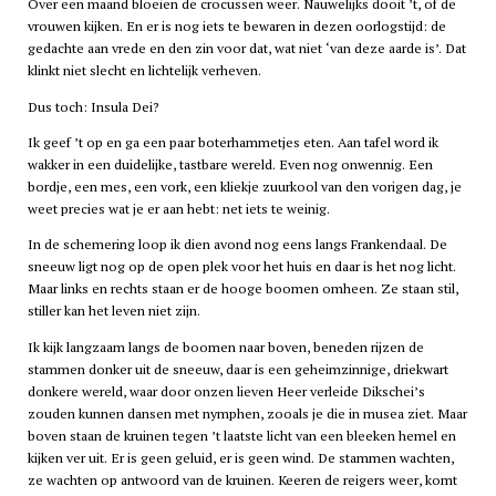
Over een maand bloeien de crocussen weer. Nauwelijks dooit ’t, of de
vrouwen kijken. En er is nog iets te bewaren in dezen oorlogstijd: de
gedachte aan vrede en den zin voor dat, wat niet ‘van deze aarde is’. Dat
klinkt niet slecht en lichtelijk verheven.
Dus toch: Insula Dei?
Ik geef ’t op en ga een paar boterhammetjes eten. Aan tafel word ik
wakker in een duidelijke, tastbare wereld. Even nog onwennig. Een
bordje, een mes, een vork, een kliekje zuurkool van den vorigen dag, je
weet precies wat je er aan hebt: net iets te weinig.
In de schemering loop ik dien avond nog eens langs Frankendaal. De
sneeuw ligt nog op de open plek voor het huis en daar is het nog licht.
Maar links en rechts staan er de hooge boomen omheen. Ze staan stil,
stiller kan het leven niet zijn.
Ik kijk langzaam langs de boomen naar boven, beneden rijzen de
stammen donker uit de sneeuw, daar is een geheimzinnige, driekwart
donkere wereld, waar door onzen lieven Heer verleide Dikschei’s
zouden kunnen dansen met nymphen, zooals je die in musea ziet. Maar
boven staan de kruinen tegen ’t laatste licht van een bleeken hemel en
kijken ver uit. Er is geen geluid, er is geen wind. De stammen wachten,
ze wachten op antwoord van de kruinen. Keeren de reigers weer, komt