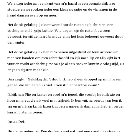
We zitten ieder aan een kant van m’n haard in een gemakkelijk laag
stoeltje en we rooken ieder een klein sigaartje en de vlammen in de
haard dansen even op en neer.
Het dooit gelukkig. Je kunt weer door de ruiten de lucht zien, een
vochtig en mild, grijs luchtje. Vele dagen zijn de ruiten bevroren
geweest, terwijl de haard brandde en is het huis belegerd geweest door
den winter.
Het dooit gelukkig. Ik heb m’n benen uitgestrekt en leun achterover
met m’n handen om m’n achterhoofd en kijk naar Flip en Flip kijkt in ’t
vuur en rookt aandachtig, zooals je alleen rooken kunt in oorlogstijd, als
er geen sigaren meer zijn.
Dan zegt-i: ‘Gelukkig dat ’t dooit. Ik heb al een droppel op m’n harsen
gehad, die van een huis viel. Toen ik hier naar toe kwam.’
Ik kijk naar Flip en luister en voel m’n jeugd, die voorbij heet, ik zie en
hoor m’n jeugd en ik voel m’n vrijheid. Ik ben vrij, na veertig jaar ben ik
vrij en m’n haar kan ik laten knippen wanneer ik daar zin in heb en verder
kan ik ’t laten groeien.
Insula Dei.
Hij ziet er netjes uit. Een donker zwart pak met een smal grijs streepje,