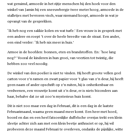
wat geruimd, armoede in het rijtje menschen bij den hoek voor den
winkel van Jamin bij een sneeuwbergje twee meter hoog, armoede in de
stalletjes met bevroren visch, waar niemand koopt, armoede in wat je
opvangt van de gesprekken.
‘Ik heb nog een sakkie kolen en wat turfe.’ Een vrouw is in gesprek met
een andere en roept ’t over de heele breedte van de straat. Een ander,
een eind verder: ‘Ik heb nix meer in huis.’
Armoe in de hoofden: bonnen, eten en brandstoffen. En: ‘hoe lang
nog?’ Vooral de kinderen in hun groei, van veertien tot twintig, die
hebben zoo veel noodig.
De winkel van den poelier is niet te vinden. Hij heeft groote vellen geel
carton voor z’n ramen en zwart papier voor ’t glas van z’n deur, hij heeft
geen naam of ander opschrift op z’n ruiten, hij is onherkenbaar en
verdwenen, een vrouwtje komt uit z’n deur, er is niets bizonders aan
haar, behalve dat ze uit zoo’n mysterieus huis komt.
Dit is niet zoo maar een dag in Februari, dit is een dag in de laatste
Februarimaand, waarna geen maand meer komt. Een heer met hoed,
boord en das en een heel fatsoenlijke duffelsche overjas trekt een klein
sleetje achter zich aan met een klein beetje anthraciet er op, hij wil
probeeren deze maand Februari te overleven, ondanks de pijnlijke, witte