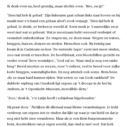
Ik denk even na, heel grondig, maar slechts even. ‘Nee, en jij?’
‘Dien tijd heb ik gehad.’ Zijn linkerarm gaat schuin links naar boven en hij
maakt met z’n hand een gebaar alsof i rook verjaagt. ‘Dien tijd heb ik
gehad. Je denkt, ze breken je wereld af. Eerst merk je ’t nauwelijks en je
weet niet wat er gebeurt. Wat je moeizaam hebt veroverd verdwijnt of
verandert onherkenbaar. Ze vragen nix, ze doen maar. Wegen en waters,
bruggen, huizen, dorpen en steden. Menschen ook. Na twintig jaar
kwam ik in Castricum en kon ‘De rustende Jager’ eerst niet meer vinden,
zoo raar stonti er tusschen. De hoofdstraat, een blootebillen-gezicht en
verder overal ‘lieve woninkjes’, ‘God zal ze. Waar vind je nog een ranke
brug? Breed moeten ze wezen, voor ’t verkeer, veel te breed voor zulke
korte bruggen, wanstaltigheden. En nog artistiek ook soms. Nota bene.
Als ze maar hard kunnen rijden. Wat weten ze van Gods rankheid? De
dubbele wipbrug van Ouerkerk ligt ergens op ’t drooge in de hei bij
Arnhem, in ’t Openlucht-Museum, incredibile dictu.’
‘Zoo,’ denk ik, ‘z’n Latijn heeft i schijnbaar bijgehouden.’
Hij praat door. ‘
Nu
lijken dit allemaal maar kleine veranderingen. Je trekt
verderop om ergens iets te vinden dat lijkt op waar je van hield en dat je
nog niet hebt zien veranderen. Maar als je een klein burgermannetje
bent, doortrokken van je eigen wereld, dan vind je niet veel. Dat leek