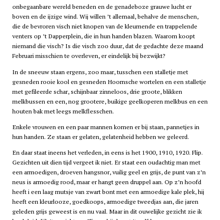
onbegaanbare wereld beneden en de genadeboze grauwe lucht er
boven en de ijzige wind. Wij willen ’t allemaal, behalve de menschen,
die de bevroren visch niet knopen van de kleumende en trappelende
venters op ’t Dapperplein, die in hun handen blazen. Waarom koopt
niemand die visch? Is die visch zoo duur, dat de gedachte deze maand
Februari misschien te overleven, er eindelijk bij bezwijkt?
In de sneeuw staan ergens, zoo maar, tusschen een stalletje met
gesneden rooie kool en gesneden Hoornsche wortelen en een stalletje
met gefileerde schar, schijnbaar zinneloos, drie groote, blikken
melkbussen en een, nog grootere, buikige geelkoperen melkbus en een
houten bak met leegs melkflesschen.
Enkele vrouwen en een paar mannen komen er bij staan, pannetjes in
hun handen. Ze staan er gelaten, gelatenheid hebben we geleerd.
En daar staat ineens het verleden, in eens is het 1900, 1910, 1920. Flip.
Gezichten uit dien tijd vergeet ik niet. Er staat een oudachtig man met
een armoedigen, droeven hangsnor, vuilig geel en grijs, de punt van z’n
neus is armoedig rood, maar er hangt geen druppel aan. Op z’n hoofd
heeft i een laag mutsje van zwart bont met een armoedige kale plek, hij
heeft een kleurlooze, goedkoops, armoedige tweedjas aan, die jaren
geleden grijs geweest is en nu vaal. Maar in dit ouwelijke gezicht zie ik