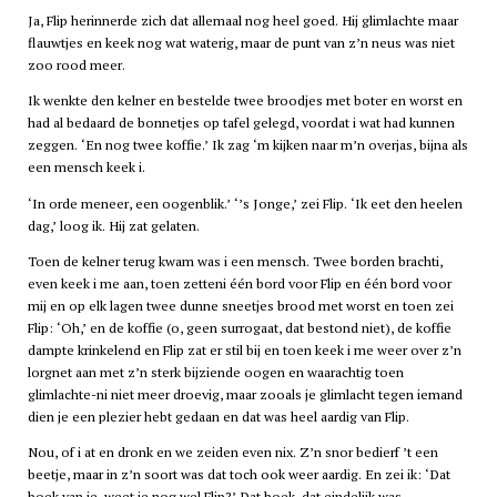
Ja, Flip herinnerde zich dat allemaal nog heel goed. Hij glimlachte maar
flauwtjes en keek nog wat waterig, maar de punt van z’n neus was niet
zoo rood meer.
Ik wenkte den kelner en bestelde twee broodjes met boter en worst en
had al bedaard de bonnetjes op tafel gelegd, voordat i wat had kunnen
zeggen. ‘En nog twee koffie.’ Ik zag ‘m kijken naar m’n overjas, bijna als
een mensch keek i.
‘In orde meneer, een oogenblik.’ ‘’s Jonge,’ zei Flip. ‘Ik eet den heelen
dag,’ loog ik. Hij zat gelaten.
Toen de kelner terug kwam was i een mensch. Twee borden brachti,
even keek i me aan, toen zetteni één bord voor Flip en één bord voor
mij en op elk lagen twee dunne sneetjes brood met worst en toen zei
Flip: ‘Oh,’ en de koffie (o, geen surrogaat, dat bestond niet), de koffie
dampte krinkelend en Flip zat er stil bij en toen keek i me weer over z’n
lorgnet aan met z’n sterk bijziende oogen en waarachtig toen
glimlachte-ni niet meer droevig, maar zooals je glimlacht tegen iemand
dien je een plezier hebt gedaan en dat was heel aardig van Flip.
Nou, of i at en dronk en we zeiden even nix. Z’n snor bedierf ’t een
beetje, maar in z’n soort was dat toch ook weer aardig. En zei ik: ‘Dat
boek van je, weet je nog wel Flip?’ Dat boek, dat eindelijk was