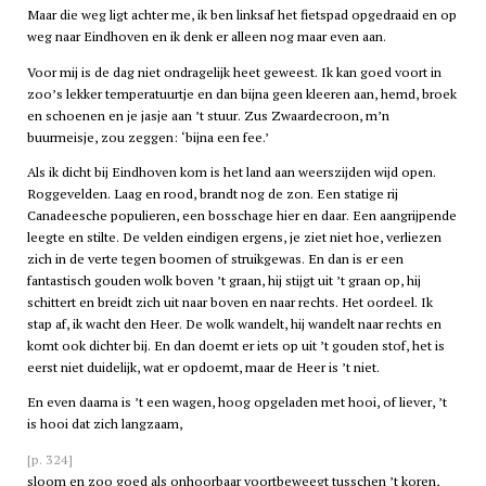
Maar die weg ligt achter me, ik ben linksaf het fietspad opgedraaid en op
weg naar Eindhoven en ik denk er alleen nog maar even aan.
Voor mij is de dag niet ondragelijk heet geweest. Ik kan goed voort in
zoo’s lekker temperatuurtje en dan bijna geen kleeren aan, hemd, broek
en schoenen en je jasje aan ’t stuur. Zus Zwaardecroon, m’n
buurmeisje, zou zeggen: ‘bijna een fee.’
Als ik dicht bij Eindhoven kom is het land aan weerszijden wijd open.
Roggevelden. Laag en rood, brandt nog de zon. Een statige rij
Canadeesche populieren, een bosschage hier en daar. Een aangrijpende
leegte en stilte. De velden eindigen ergens, je ziet niet hoe, verliezen
zich in de verte tegen boomen of struikgewas. En dan is er een
fantastisch gouden wolk boven ’t graan, hij stijgt uit ’t graan op, hij
schittert en breidt zich uit naar boven en naar rechts. Het oordeel. Ik
stap af, ik wacht den Heer. De wolk wandelt, hij wandelt naar rechts en
komt ook dichter bij. En dan doemt er iets op uit ’t gouden stof, het is
eerst niet duidelijk, wat er opdoemt, maar de Heer is ’t niet.
En even daarna is ’t een wagen, hoog opgeladen met hooi, of liever, ’t
is hooi dat zich langzaam,
[p. 324]
sloom en zoo goed als onhoorbaar voortbeweegt tusschen ’t koren,