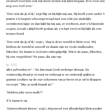
en moet voor hen ook wat doen en hen wat laten begaan. Er is voor ons
nog zoo veel over.’
‘Een vent als jij of ik,’ zegt Flip en hij kijkt mij aan. Hij heeft eerst onder ’t
praten z’n lorgnet schoongeveegd met een echt (en zindelijk)
zeemleeren lapje en dan kijkt hij mij aan, er overheen, met z’n bijziende
oogen, zooals i altijd heeft gedaan als z’n hart zwol en hij kijkt als een
trouwe hond.
‘Een vent als jij of ik,’ zegt i, ‘daar is deze wereld te klein voor. Wij
hebben de wereld in onszelf en daarin zijn we Gods stadhouder,
Dikschei. En daarin is God niet onbegrijpelijk. Wat is de paus, Dikschei,
bij ons vergeleken? De paus, die aan van
[p. 322]
alles gebonden is? – En dan maar Gods nederige dienaar. En
ootmoedig dwaal je er rond en verheugt je en onderwijl spijker je
gummi zooltjes op de oue schoenen van je broer en je zit te kloppen
en roept: “Mie, je melk brandt an”.’
‘Hebben jelie weer melk??’
Z’n sigaar is op.
‘Gisterochtend alweer,’ zegt i, deponeert een allerakeligst klein peukie