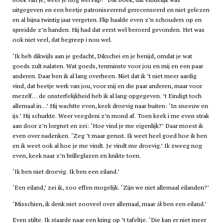
uitgegeven en een beetje patroniseerend gerecenseerd en niet gelezen
en al bijna twintig jaar vergeten. Flip haalde even z’n schouders op en
spreidde z’n handen. Hij had dat eerst wel beroerd gevonden. Het was
ook niet veel, dat begreep i nou wel.
‘Ik heb dikwijls aan je gedacht, Dikschei en je benijd, omdat je wat
goeds zult nalaten. Wat goeds, tenminste voor jou en mij en een paar
anderen. Daar ben ik al lang overheen. Niet dat ik ’t niet meer aardig
vind, dat beetje werk van jou, voor mij en die paar anderen, maar voor
mezelf… de onsterfelijkheid heb ik al lang opgegeven. ’t Eindigt toch
allemaal in…’ Hij wachtte even, keek droevig naar buiten: ‘In sneeuw en
ijs.’ Hij schurkte. Weer veegdeni z’n mond af. Toen keek i me even strak
aan door z’n lorgnet en zei: ‘Hoe vind je me eigenlijk?’ Daar moest ik
even over nadenken. ‘Zeg ’t maar gerust. Ik weet heel goed hoe ik ben
en ik weet ook al hoe je me vindt. Je vindt me droevig.’ Ik zweeg nog
even, keek naar z’n brilleglazen en knikte toen.
‘Ik ben niet droevig. Ik ben een eiland.’
‘Een eiland,’ zei ik, zoo effen mogelijk. ‘Zijn we niet allemaal eilanden?’
‘Misschien, ik denk niet zooveel over allemaal, maar
ik
ben een eiland.’
Even stilte. Ik staarde naar een kring op ’t tafeltje. ‘Die kan er niet meer