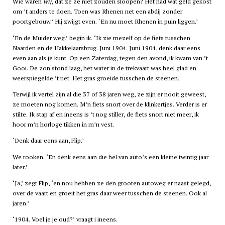
Wie waren
wij,
dat ze ze niet zouden sloopen? Het had wat geld gekost
om ’t anders te doen. Toen was Rhenen net een abdij zonder
poortgebouw.’ Hij zwijgt even. ‘En nu moet Rhenen in puin liggen.’
‘En de Muider weg,’ begin ik. ‘Ik zie mezelf op de fiets tusschen
Naarden en de Hakkelaarsbrug. Juni 1904. Juni 1904, denk daar eens
even aan als je kunt. Op een Zaterdag, tegen den avond, ik kwam van ’t
Gooi. De zon stond laag, het water in de trekvaart was heel glad en
weerspiegelde ’t riet. Het gras groeide tusschen de steenen.
Terwijl ik vertel zijn al die 37 of 38 jaren weg, ze zijn er nooit geweest,
ze moeten nog komen. M’n fiets snort over de klinkertjes. Verder is er
stilte. Ik stap af en ineens is ’t nog stiller, de fiets snort niet meer, ik
hoor m’n horloge tikken in m’n vest.
‘Denk daar eens aan, Flip.’
We rooken. ‘En denk eens aan die hel van auto’s een kleine twintig jaar
later.’
‘Ja,’ zegt Flip, ‘en nou hebben ze den grooten autoweg er naast gelegd,
over de vaart en groeit het gras daar weer tusschen de steenen. Ook al
jaren.’
‘1904. Voel je je oud?’ vraagt i ineens.