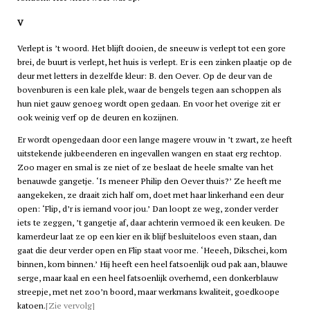
V
Verlept is ’t woord. Het blijft dooien, de sneeuw is verlept tot een gore
brei, de buurt is verlept, het huis is verlept. Er is een zinken plaatje op de
deur met letters in dezelfde kleur: B. den Oever. Op de deur van de
bovenburen is een kale plek, waar de bengels tegen aan schoppen als
hun niet gauw genoeg wordt open gedaan. En voor het overige zit er
ook weinig verf op de deuren en kozijnen.
Er wordt opengedaan door een lange magere vrouw in ’t zwart, ze heeft
uitstekende jukbeenderen en ingevallen wangen en staat erg rechtop.
Zoo mager en smal is ze niet of ze beslaat de heele smalte van het
benauwde gangetje. ‘Is meneer Philip den Oever thuis?’ Ze heeft me
aangekeken, ze draait zich half om, doet met haar linkerhand een deur
open: ‘Flip, d’r is iemand voor jou.’ Dan loopt ze weg, zonder verder
iets te zeggen, ’t gangetje af, daar achterin vermoed ik een keuken. De
kamerdeur laat ze op een kier en ik blijf besluiteloos even staan, dan
gaat die deur verder open en Flip staat voor me. ‘Heeeh, Dikschei, kom
binnen, kom binnen.’ Hij heeft een heel fatsoenlijk oud pak aan, blauwe
serge, maar kaal en een heel fatsoenlijk overhemd, een donkerblauw
streepje, met net zoo’n boord, maar werkmans kwaliteit, goedkoope
katoen.
[Zie vervolg]