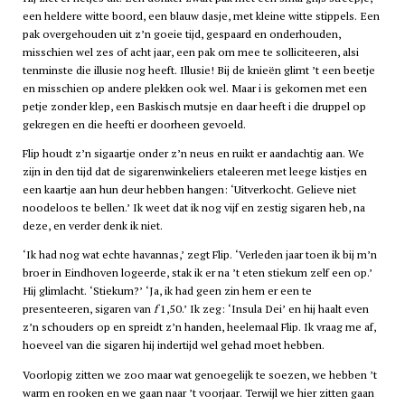
een heldere witte boord, een blauw dasje, met kleine witte stippels. Een
pak overgehouden uit z’n goeie tijd, gespaard en onderhouden,
misschien wel zes of acht jaar, een pak om mee te solliciteeren, alsi
tenminste die illusie nog heeft. Illusie! Bij de knieën glimt ’t een beetje
en misschien op andere plekken ook wel. Maar i is gekomen met een
petje zonder klep, een Baskisch mutsje en daar heeft i die druppel op
gekregen en die heefti er doorheen gevoeld.
Flip houdt z’n sigaartje onder z’n neus en ruikt er aandachtig aan. We
zijn in den tijd dat de sigarenwinkeliers etaleeren met leege kistjes en
een kaartje aan hun deur hebben hangen: ‘Uitverkocht. Gelieve niet
noodeloos te bellen.’ Ik weet dat ik nog vijf en zestig sigaren heb, na
deze, en verder denk ik niet.
‘Ik had nog wat echte havannas,’ zegt Flip. ‘Verleden jaar toen ik bij m’n
broer in Eindhoven logeerde, stak ik er na ’t eten stiekum zelf een op.’
Hij glimlacht. ‘Stiekum?’ ‘Ja, ik had geen zin hem er een te
presenteeren, sigaren van
f
1,50.’ Ik zeg: ‘Insula Dei’ en hij haalt even
z’n schouders op en spreidt z’n handen, heelemaal Flip. Ik vraag me af,
hoeveel van die sigaren hij indertijd wel gehad moet hebben.
Voorlopig zitten we zoo maar wat genoegelijk te soezen, we hebben ’t
warm en rooken en we gaan naar ’t voorjaar. Terwijl we hier zitten gaan