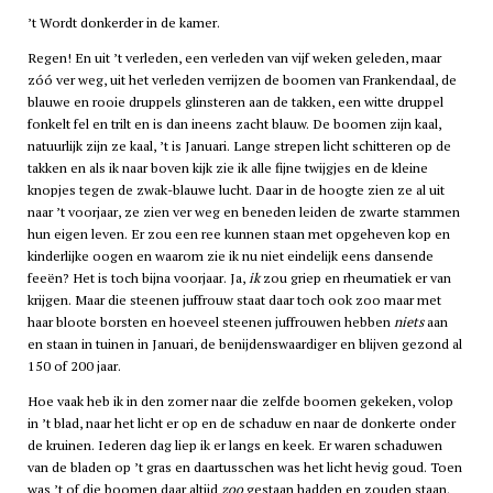
’t Wordt donkerder in de kamer.
Regen! En uit ’t verleden, een verleden van vijf weken geleden, maar
zóó ver weg, uit het verleden verrijzen de boomen van Frankendaal, de
blauwe en rooie druppels glinsteren aan de takken, een witte druppel
fonkelt fel en trilt en is dan ineens zacht blauw. De boomen zijn kaal,
natuurlijk zijn ze kaal, ’t is Januari. Lange strepen licht schitteren op de
takken en als ik naar boven kijk zie ik alle fijne twijgjes en de kleine
knopjes tegen de zwak-blauwe lucht. Daar in de hoogte zien ze al uit
naar ’t voorjaar, ze zien ver weg en beneden leiden de zwarte stammen
hun eigen leven. Er zou een ree kunnen staan met opgeheven kop en
kinderlijke oogen en waarom zie ik nu niet eindelijk eens dansende
feeën? Het is toch bijna voorjaar. Ja,
ik
zou griep en rheumatiek er van
krijgen. Maar die steenen juffrouw staat daar toch ook zoo maar met
haar bloote borsten en hoeveel steenen juffrouwen hebben
niets
aan
en staan in tuinen in Januari, de benijdenswaardiger en blijven gezond al
150 of 200 jaar.
Hoe vaak heb ik in den zomer naar die zelfde boomen gekeken, volop
in ’t blad, naar het licht er op en de schaduw en naar de donkerte onder
de kruinen. Iederen dag liep ik er langs en keek. Er waren schaduwen
van de bladen op ’t gras en daartusschen was het licht hevig goud. Toen
was ’t of die boomen daar altijd
zoo
gestaan hadden en zouden staan.