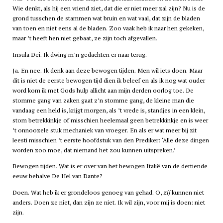
Wie denkt, als hij een vriend ziet, dat die er niet meer zal zijn? Nu is de
grond tusschen de stammen wat bruin en wat vaal, dat zijn de bladen
van toen en niet eens al de bladen. Zoo vaak heb ik naar hen gekeken,
maar ’t heeft hen niet gebaat, ze zijn toch afgevallen.
Insula Dei. Ik dwing m’n gedachten er naar terug.
Ja. En nee. Ik denk aan deze bewogen tijden. Men wil iets doen. Maar
dit is niet de eerste bewogen tijd dien ik beleef en als ik nog wat ouder
word kom ik met Gods hulp allicht aan mijn derden oorlog toe. De
stomme gang van zaken gaat z’n stomme gang, de kleine man die
vandaag een held is, krijgt morgen, als ’t vrede is, standjes in een klein,
stom betrekkinkje of misschien heelemaal geen betrekkinkje en is weer
’t onnoozele stuk mechaniek van vroeger. En als er wat meer bij zit
leesti misschien ’t eerste hoofdstuk van den Prediker: ‘Alle deze dingen
worden zoo moe, dat niemand het zou kunnen uitspreken.’
Bewogen tijden. Wat is er over van het bewogen Italië van de dertiende
eeuw behalve De Hel van Dante?
Doen. Wat heb ik er grondeloos genoeg van gehad. O,
zij
kunnen niet
anders. Doen ze niet, dan zijn ze niet. Ik wil zijn, voor mij is doen: niet
zijn.