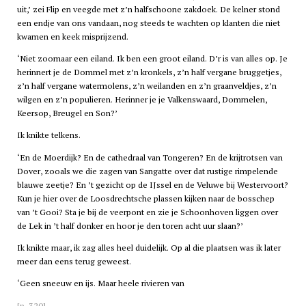
uit,’ zei Flip en veegde met z’n halfschoone zakdoek. De kelner stond
een endje van ons vandaan, nog steeds te wachten op klanten die niet
kwamen en keek misprijzend.
‘Niet zoomaar een eiland. Ik ben een groot eiland. D’r is van alles op. Je
herinnert je de Dommel met z’n kronkels, z’n half vergane bruggetjes,
z’n half vergane watermolens, z’n weilanden en z’n graanveldjes, z’n
wilgen en z’n populieren. Herinner je je Valkenswaard, Dommelen,
Keersop, Breugel en Son?’
Ik knikte telkens.
‘En de Moerdijk? En de cathedraal van Tongeren? En de krijtrotsen van
Dover, zooals we die zagen van Sangatte over dat rustige rimpelende
blauwe zeetje? En ’t gezicht op de IJssel en de Veluwe bij Westervoort?
Kun je hier over de Loosdrechtsche plassen kijken naar de bosschep
van ’t Gooi? Sta je bij de veerpont en zie je Schoonhoven liggen over
de Lek in ’t half donker en hoor je den toren acht uur slaan?’
Ik knikte maar, ik zag alles heel duidelijk. Op al die plaatsen was ik later
meer dan eens terug geweest.
‘Geen sneeuw en ijs. Maar heele rivieren van
[p. 320]