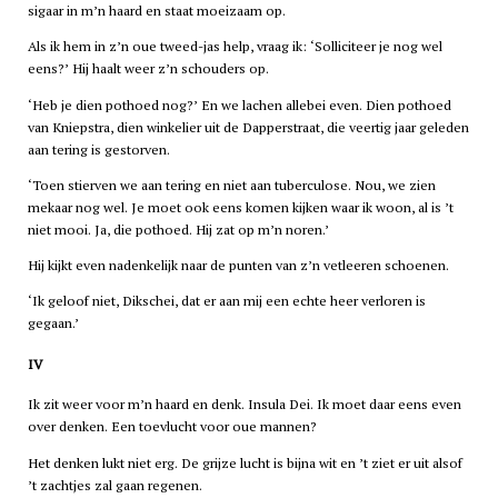
sigaar in m’n haard en staat moeizaam op.
Als ik hem in z’n oue tweed-jas help, vraag ik: ‘Solliciteer je nog wel
eens?’ Hij haalt weer z’n schouders op.
‘Heb je dien pothoed nog?’ En we lachen allebei even. Dien pothoed
van Kniepstra, dien winkelier uit de Dapperstraat, die veertig jaar geleden
aan tering is gestorven.
‘Toen stierven we aan tering en niet aan tuberculose. Nou, we zien
mekaar nog wel. Je moet ook eens komen kijken waar ik woon, al is ’t
niet mooi. Ja, die pothoed. Hij zat op m’n noren.’
Hij kijkt even nadenkelijk naar de punten van z’n vetleeren schoenen.
‘Ik geloof niet, Dikschei, dat er aan mij een echte heer verloren is
gegaan.’
IV
Ik zit weer voor m’n haard en denk. Insula Dei. Ik moet daar eens even
over denken. Een toevlucht voor oue mannen?
Het denken lukt niet erg. De grijze lucht is bijna wit en ’t ziet er uit alsof
’t zachtjes zal gaan regenen.