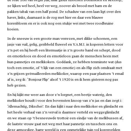
ze lijken wel heel, heel ver weg, zoover als brood met ham en de
pakken tabak van een half pond. De schaduw van een laan ligt over den
haver, links, daarnaast is de rog met hier en daar een blauwe
korenbloem en er is ook nog een stukje wei met twee roodbruine
koeien.
In de sneeuw is een groote man verrezen, met dikke schoenen, een
jasje van vuil, gelig, geribbeld fluweel en V.A.M.I. in koperen letters voor
z’n pet en hij heeft een litermaatje in z’n groote hand en schept, dood
en emotieloos en dood en emotieloos gaan de menschen heen met
hun pannetjes en melkkokers. Goddank, ze hebben tenminste wat (dus
toch een emotie, of ’t lijk van een emotie) en als Flip zich omdraait met
z’n grijzen geëmailleerden melkkoker, waarop een paar plaatsen ’t email
af is, zeg ik: ‘Bonjour Flip’ alsof ’t 1920 is en ik hem gisteren nog pas
heb gezien.
En hij kijkt me weer aan door z’n lorgnet, een beetje waterig, den
melkkoker houdt i voor den bovensten knoop van z’n jas en dan zegt i:
‘Allemachtig, Dikschei’. En dan kijkt i naar den melkkoker en glimlacht en
het heele verhaal van z’n verval is daarmee verteld en weggeglimlacht
en we staan op ’t besneeuwde trottoir een eindje van de melkbussen af,
de laatste vrouw gaat net weg met haar pannetje en tusschen ons en
deze armoedige, barre wereld is een onmetelijke tuin vol korenvelden