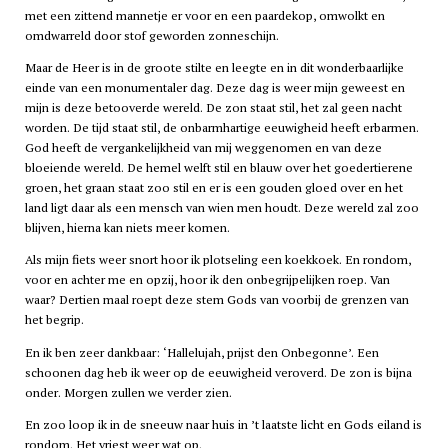
met een zittend mannetje er voor en een paardekop, omwolkt en
omdwarreld door stof geworden zonneschijn.
Maar de Heer is in de groote stilte en leegte en in dit wonderbaarlijke
einde van een monumentaler dag. Deze dag is weer mijn geweest en
mijn is deze betooverde wereld. De zon staat stil, het zal geen nacht
worden. De tijd staat stil, de onbarmhartige eeuwigheid heeft erbarmen.
God heeft de vergankelijkheid van mij weggenomen en van deze
bloeiende wereld. De hemel welft stil en blauw over het goedertierene
groen, het graan staat zoo stil en er is een gouden gloed over en het
land ligt daar als een mensch van wien men houdt. Deze wereld zal zoo
blijven, hierna kan niets meer komen.
Als mijn fiets weer snort hoor ik plotseling een koekkoek. En rondom,
voor en achter me en opzij, hoor ik den onbegrijpelijken roep. Van
waar? Dertien maal roept deze stem Gods van voorbij de grenzen van
het begrip.
En ik ben zeer dankbaar: ‘Hallelujah, prijst den Onbegonne’. Een
schoonen dag heb ik weer op de eeuwigheid veroverd. De zon is bijna
onder. Morgen zullen we verder zien.
En zoo loop ik in de sneeuw naar huis in ’t laatste licht en Gods eiland is
rondom. Het vriest weer wat op.