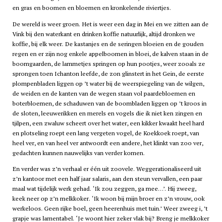
en gras en boomen en bloemen en kronkelende riviertjes.
De wereld is weer groen. Het is weer een dag in Mei en we zitten aan de
Vink bij den waterkant en drinken koffie natuurlijk, altijd dronken we
koffie, bij elk weer. De kastanjes en de seringen bloeien en de gouden
regen en er zijn nog enkele appelboomen in bloei, de kalven staan in de
boomgaarden, de lammetjes springen op hun pootjes, weer zooals ze
sprongen toen Ichanton leefde, de zon glinstert in het Gein, de eerste
plompenbladen liggen op ’t water bij de weerspiegeling van de wilgen,
de weiden en de kanten van de wegen staan vol paardebloemen en
boterbloemen, de schaduwen van de boombladen liggen op ’t kroos in
de sloten, leeuwerikken en merels en vogels die ik niet ken zingen en
tjilpen, een zwaluw scheert over het water, een kikker kwaakt heel hard
en plotseling roept een lang vergeten vogel, de Koekkoek roept, van
heel ver, en van heel ver antwoordt een andere, het klinkt van zoo ver,
gedachten kunnen nauwelijks van verder komen.
En verder was z’n verhaal er één uit zoovele. Weggerationaliseerd uit
z’n kantoor met een half jaar salaris, aan den steun vervallen, een paar
maal wat tijdelijk werk gehad. ‘Ik zou zeggen, ga mee…’. Hij zweeg,
keek neer op z’n melkkoker. ‘Ik woon bij mijn broer en z’n vrouw, ook
werkeloos. Geen rijke boel, geen heerenhuis met tuin.’ Weer zweeg i, ’t
grapje was lamentabel. ‘Je woont hier zeker vlak bij? Breng je melkkoker