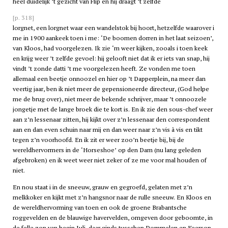
heel duidelijk ’t gezicht van Flip en hij draagt ’t zelfde
[p. 318]
lorgnet, een lorgnet waar een wandelstok bij hoort, hetzelfde waarover i
me in 1900 aankeek toen i me: ‘De boomen dorren in het laat seizoen’,
van Kloos, had voorgelezen. Ik zie ‘m weer kijken, zooals i toen keek
en krijg weer ’t zelfde gevoel: hij gelooft niet dat ik er iets van snap, hij
vindt ’t zonde datti ’t me voorgelezen heeft. Ze vonden me toen
allemaal een beetje onnoozel en hier op ’t Dapperplein, na meer dan
veertig jaar, ben ik niet meer de gepensioneerde directeur, (God helpe
me de brug over), niet meer de bekende schrijver, maar ’t onnoozele
jongetje met de lange broek die te kort is. En ik zie den sous-chef weer
aan z’n lessenaar zitten, hij kijkt over z’n lessenaar den correspondent
aan en dan even schuin naar mij en dan weer naar z’n vis à vis en tikt
tegen z’n voorhoofd. En ik zit er weer zoo’n beetje bij, bij de
wereldhervormers in de ‘Horseshoe’ op den Dam (nu lang geleden
afgebroken) en ik weet weer niet zeker of ze me voor mal houden of
niet.
En nou staat i in de sneeuw, grauw en gegroefd, gelaten met z’n
melkkoker en kijkt met z’n hangsnor naar de rulle sneeuw. En Kloos en
de wereldhervorming van toen en ook de groene Brabantsche
roggevelden en de blauwige havervelden, omgeven door geboomte, in
de felle zon van begin Juli, daar ginds tusschen Dommelen en Keersop,