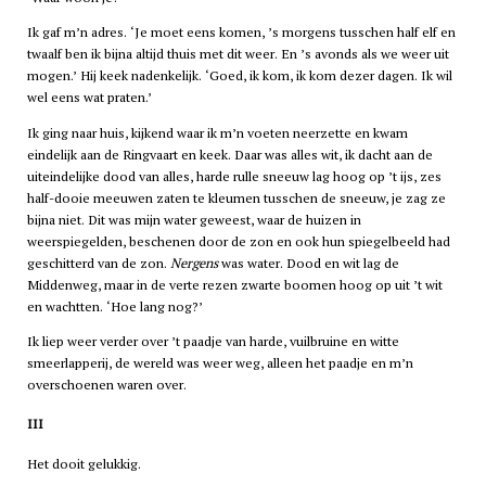
Ik gaf m’n adres. ‘Je moet eens komen, ’s morgens tusschen half elf en
twaalf ben ik bijna altijd thuis met dit weer. En ’s avonds als we weer uit
mogen.’ Hij keek nadenkelijk. ‘Goed, ik kom, ik kom dezer dagen. Ik wil
wel eens wat praten.’
Ik ging naar huis, kijkend waar ik m’n voeten neerzette en kwam
eindelijk aan de Ringvaart en keek. Daar was alles wit, ik dacht aan de
uiteindelijke dood van alles, harde rulle sneeuw lag hoog op ’t ijs, zes
half-dooie meeuwen zaten te kleumen tusschen de sneeuw, je zag ze
bijna niet. Dit was mijn water geweest, waar de huizen in
weerspiegelden, beschenen door de zon en ook hun spiegelbeeld had
geschitterd van de zon.
Nergens
was water. Dood en wit lag de
Middenweg, maar in de verte rezen zwarte boomen hoog op uit ’t wit
en wachtten. ‘Hoe lang nog?’
Ik liep weer verder over ’t paadje van harde, vuilbruine en witte
smeerlapperij, de wereld was weer weg, alleen het paadje en m’n
overschoenen waren over.
III
Het dooit gelukkig.