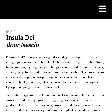
Skip
to
content
[p. 317]
Insula Dei
door Nescio
Februari 1942. Een grauwe, ijzige, dooie dag. Een stijve noordooster,
eenige graden vorst, een bedekte lucht en sneeuw op de straten. Rulle,
harde sneeuw, bijeengeveegd in bergjes aan de randen van de trottoirs,
smalle, platgetrapte paden, waar de menschen achter elkaar, moeizaam
en soms strompelend loopen, kijken naar elkaars beenen, elkaar
aanraken bij ’t passeeren, elkaar aanraken bij ’t inhalen. In de zijstraten
ligt op den rijweg de sneeuw dik en rul.
Een onherbergzame wereld en een havelooze wereld. Kou en armoede.
Armoede in de vele gegroefde, magere gezichten, armoede in de
gesloten luiken voor vele winkels, armoede in de bevroren winkelruiten,
armoe in de tramrails waar geen tram over rijdt al is daar de sneeuw zoo