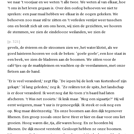
we naar ’t voorjaar en we weten ’t alle twee. We weten al van elkaar, hoe
’t ons in het leven gegaan is. Over den oorlog behoeven we niet te
spreken: een paar maal hebben we elkaar in de oogen gekeken. We
behoeven zoo maar stil te zitten en ’t verleden verrijst weer tusschen
ons en breidt zich uit om ons heen, wij zien de gezichten, we hooren
de stemmen, we zien de eindelooze weilanden, we zien de
[p. 321]
gevels, de rivieren en de stroomen zien we, het water klotst, als we
goed luisteren hooren we ook de beken: ‘goele goele’, een koe staat in
een beek, we zien de bladeren aan de boomen. We zitten voor de
café’tjes op de marktpleinen en wachten op de veerdammen, met onze
fietsen aan de hand.
‘Er is veel veranderd,’ zegt Flip. ‘De iepen bij de kerk van Kortenhoef zijn
gekapt.’ ‘Al lang geleden,’ zeg ik. ‘Ze reikten tot de spits, het landschap
is er door veranderd. Ik weet nog dat Ko toen z’n baard had laten
afscheren. ’t Was net zooiets.’ Ik knik maar. ‘Nog een sigaartje?’ Hij wil
eerst weigeren, maar ’t uur is
te
genoegelijk. Ik steek er ook nog een
op. Nog maar drieënzestig. ‘En onze boomen aan den dijk tegenover
Rhenen. Een groep zooals onze lieve Heer er hier en daar voor ons liet
groeien. Hoog waren die, tja,
die
waren hoog. En ze hoorden bij
Rhenen. De dijk moest versterkt. Gesloopt hebben ze onze boomen.