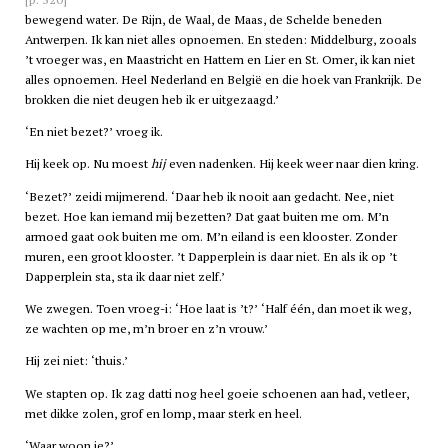
bewegend water. De Rijn, de Waal, de Maas, de Schelde beneden
Antwerpen. Ik kan niet alles opnoemen. En steden: Middelburg, zooals
’t vroeger was, en Maastricht en Hattem en Lier en St. Omer, ik kan niet
alles opnoemen. Heel Nederland en België en die hoek van Frankrijk. De
brokken die niet deugen heb ik er uitgezaagd.’
‘En niet bezet?’ vroeg ik.
Hij keek op. Nu moest
hij
even nadenken. Hij keek weer naar dien kring.
‘Bezet?’ zeidi mijmerend. ‘Daar heb ik nooit aan gedacht. Nee, niet
bezet. Hoe kan iemand mij bezetten? Dat gaat buiten me om. M’n
armoed gaat ook buiten me om. M’n eiland is een klooster. Zonder
muren, een groot klooster. ’t Dapperplein is daar niet. En als ik op ’t
Dapperplein sta, sta ik daar niet zelf.’
We zwegen. Toen vroeg-i: ‘Hoe laat is ’t?’ ‘Half één, dan moet ik weg,
ze wachten op me, m’n broer en z’n vrouw.’
Hij zei niet: ‘thuis.’
We stapten op. Ik zag datti nog heel goeie schoenen aan had, vetleer,
met dikke zolen, grof en lomp, maar sterk en heel.
‘Waar woon je?’