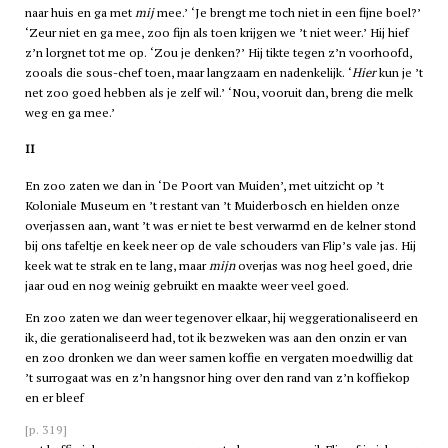
naar huis en ga met
mij
mee.’ ‘Je brengt me toch niet in een fijne boel?’
‘Zeur niet en ga mee, zoo fijn als toen krijgen we ’t niet weer.’ Hij hief
z’n lorgnet tot me op. ‘Zou je denken?’ Hij tikte tegen z’n voorhoofd,
zooals die sous-chef toen, maar langzaam en nadenkelijk. ‘
Hier
kun je ’t
net zoo goed hebben als je zelf wil.’ ‘Nou, vooruit dan, breng die melk
weg en ga mee.’
II
En zoo zaten we dan in ‘De Poort van Muiden’, met uitzicht op ’t
Koloniale Museum en ’t restant van ’t Muiderbosch en hielden onze
overjassen aan, want ’t was er niet te best verwarmd en de kelner stond
bij ons tafeltje en keek neer op de vale schouders van Flip’s vale jas. Hij
keek wat te strak en te lang, maar
mijn
overjas was nog heel goed, drie
jaar oud en nog weinig gebruikt en maakte weer veel goed.
En zoo zaten we dan weer tegenover elkaar, hij weggerationaliseerd en
ik, die gerationaliseerd had, tot ik bezweken was aan den onzin er van
en zoo dronken we dan weer samen koffie en vergaten moedwillig dat
’t surrogaat was en z’n hangsnor hing over den rand van z’n koffiekop
en er bleef
[p. 319]