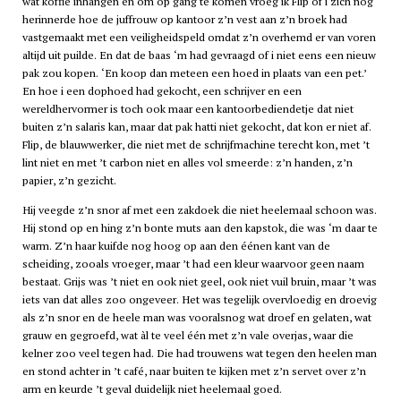
wat koffie inhangen en om op gang te komen vroeg ik Flip of i zich nog
herinnerde hoe de juffrouw op kantoor z’n vest aan z’n broek had
vastgemaakt met een veiligheidspeld omdat z’n overhemd er van voren
altijd uit puilde. En dat de baas ‘m had gevraagd of i niet eens een nieuw
pak zou kopen. ‘En koop dan meteen een hoed in plaats van een pet.’
En hoe i een dophoed had gekocht, een schrijver en een
wereldhervormer is toch ook maar een kantoorbediendetje dat niet
buiten z’n salaris kan, maar dat pak hatti niet gekocht, dat kon er niet af.
Flip, de blauwwerker, die niet met de schrijfmachine terecht kon, met ’t
lint niet en met ’t carbon niet en alles vol smeerde: z’n handen, z’n
papier, z’n gezicht.
Hij veegde z’n snor af met een zakdoek die niet heelemaal schoon was.
Hij stond op en hing z’n bonte muts aan den kapstok, die was ‘m daar te
warm. Z’n haar kuifde nog hoog op aan den éénen kant van de
scheiding, zooals vroeger, maar ’t had een kleur waarvoor geen naam
bestaat. Grijs was ’t niet en ook niet geel, ook niet vuil bruin, maar ’t was
iets van dat alles zoo ongeveer. Het was tegelijk overvloedig en droevig
als z’n snor en de heele man was vooralsnog wat droef en gelaten, wat
grauw en gegroefd, wat àl te veel één met z’n vale overjas, waar die
kelner zoo veel tegen had. Die had trouwens wat tegen den heelen man
en stond achter in ’t café, naar buiten te kijken met z’n servet over z’n
arm en keurde ’t geval duidelijk niet heelemaal goed.