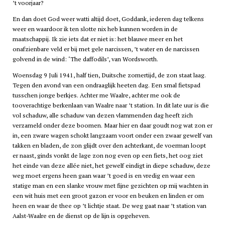
’t voorjaar?
En dan doet God weer watti altijd doet, Goddank, iederen dag telkens
weer en waardoor ik ten slotte nix heb kunnen worden in de
maatschappij. Ik zie iets dat er niet is: het blauwe meer en het
onafzienbare veld er bij met gele narcissen, ’t water en de narcissen
golvend in de wind: ‘The daffodils’, van Wordsworth.
Woensdag 9 Juli 1941, half tien, Duitsche zomertijd, de zon staat laag.
Tegen den avond van een ondraaglijk heeten dag. Een smal fietspad
tusschen jonge berkjes. Achter me Waalre, achter me ook de
tooverachtige berkenlaan van Waalre naar ’t station. In dit late uur is die
vol schaduw, alle schaduw van dezen vlammenden dag heeft zich
verzameld onder deze boomen. Maar hier en daar goudt nog wat zon er
in, een zware wagen schokt langzaam voort onder een zwaar gewelf van
takken en bladen, de zon glijdt over den achterkant, de voerman loopt
er naast, ginds vonkt de lage zon nog even op een fiets, het oog ziet
het einde van deze allée niet, het gewelf eindigt in diepe schaduw, deze
weg moet ergens heen gaan waar ’t goed is en vredig en waar een
statige man en een slanke vrouw met fijne gezichten op mij wachten in
een wit huis met een groot gazon er voor en beuken en linden er om
heen en waar de thee op ’t lichtje staat. De weg gaat naar ’t station van
Aalst-Waalre en de dienst op de lijn is opgeheven.