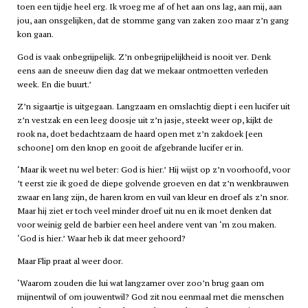
toen een tijdje heel erg. Ik vroeg me af of het aan ons lag, aan mij, aan
jou, aan onsgelijken, dat de stomme gang van zaken zoo maar z’n gang
kon gaan.
God is vaak onbegrijpelijk. Z’n onbegrijpelijkheid is nooit ver. Denk
eens aan de sneeuw dien dag dat we mekaar ontmoetten verleden
week. En die buurt.’
Z’n sigaartje is uitgegaan. Langzaam en omslachtig diept i een lucifer uit
z’n vestzak en een leeg doosje uit z’n jasje, steekt weer op, kijkt de
rook na, doet bedachtzaam de haard open met z’n zakdoek [een
schoone] om den knop en gooit de afgebrande lucifer er in.
‘Maar ik weet nu wel beter: God is hier.’ Hij wijst op z’n voorhoofd, voor
’t eerst zie ik goed de diepe golvende groeven en dat z’n wenkbrauwen
zwaar en lang zijn, de haren krom en vuil van kleur en droef als z’n snor.
Maar hij ziet er toch veel minder droef uit nu en ik moet denken dat
voor weinig geld de barbier een heel andere vent van ‘m zou maken.
‘God is hier.’ Waar heb ik dat meer gehoord?
Maar Flip praat al weer door.
‘Waarom zouden die lui wat langzamer over zoo’n brug gaan om
mijnentwil of om jouwentwil? God zit nou eenmaal met die menschen