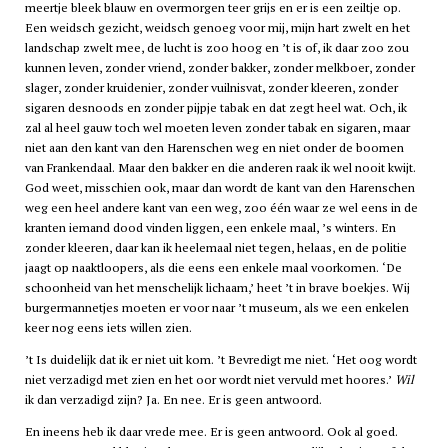
meertje bleek blauw en overmorgen teer grijs en er is een zeiltje op.
Een weidsch gezicht, weidsch genoeg voor mij, mijn hart zwelt en het
landschap zwelt mee, de lucht is zoo hoog en ’t is of, ik daar zoo zou
kunnen leven, zonder vriend, zonder bakker, zonder melkboer, zonder
slager, zonder kruidenier, zonder vuilnisvat, zonder kleeren, zonder
sigaren desnoods en zonder pijpje tabak en dat zegt heel wat. Och, ik
zal al heel gauw toch wel moeten leven zonder tabak en sigaren, maar
niet aan den kant van den Harenschen weg en niet onder de boomen
van Frankendaal. Maar den bakker en die anderen raak ik wel nooit kwijt.
God weet, misschien ook, maar dan wordt de kant van den Harenschen
weg een heel andere kant van een weg, zoo één waar ze wel eens in de
kranten iemand dood vinden liggen, een enkele maal, ’s winters. En
zonder kleeren, daar kan ik heelemaal niet tegen, helaas, en de politie
jaagt op naaktloopers, als die eens een enkele maal voorkomen. ‘De
schoonheid van het menschelijk lichaam,’ heet ’t in brave boekjes. Wij
burgermannetjes moeten er voor naar ’t museum, als we een enkelen
keer nog eens iets willen zien.
’t Is duidelijk dat ik er niet uit kom. ’t Bevredigt me niet. ‘Het oog wordt
niet verzadigd met zien en het oor wordt niet vervuld met hoores.’
Wil
ik dan verzadigd zijn? Ja. En nee. Er is geen antwoord.
En ineens heb ik daar vrede mee. Er is geen antwoord. Ook al goed.