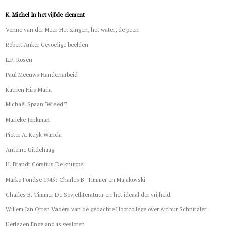
K. Michel In het vijfde element
Vonne van der Meer Het zingen, het water, de peen
Robert Anker Gevoelige beelden
L.F. Rosen
Paul Meeuws Handenarbeid
Katrien Hirs Maria
Michaël Spaan ‘Wreed’?
Marieke Jonkman
Pieter A. Kuyk Wanda
Antoine Uitdehaag
H. Brandt Corstius De knuppel
Marko Fondse 1945: Charles B. Timmer en Majakovski
Charles B. Timmer De Sovjetliteratuur en het ideaal der vrijheid
Willem Jan Otten Vaders van de gedachte Hoorcollege over Arthur Schnitzler
Herlezen Engeland is gesloten