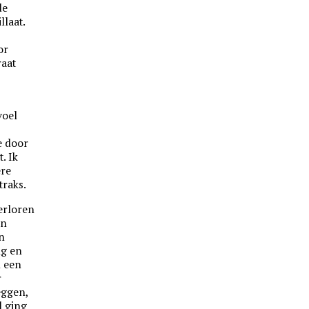
de
llaat.
or
raat
voel
e door
. Ik
ere
traks.
erloren
jn
n
ng en
n een
r
eggen,
l ging