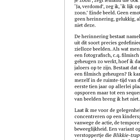
je zoon’, zegt iemand die ook k
‘Ja, verdomd’, zeg ik, ‘ik lijk o
zoon.’ Einde beeld. Geen emot
geen herinnering, gelukkig, a
niet deze.
De herinnering bestaat nameli
uit dit soort precies gedefinie
zielloze beelden. Als wat me
een fotografisch, c.q. filmisch
geheugen zo werkt, hoef ik da
jaloers op te zijn. Bestaat dat 
een filmisch geheugen? Ik ka
mezelf in de ruimte-tijd van 
eerste tien jaar op allerlei pl
opsporen maar tot een seque
van beelden breng ik het niet.
Laat ik me voor de gelegenhe
concentreren op een kindersp
vanwege de actie, de tempore
beweeglijkheid. Een variant o
verstoppertje die
Blikkie-trap