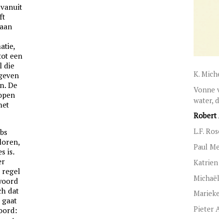
 vanuit
ft
 aan
atie,
tot een
l die
K. Mich
 geven
en. De
Vonne v
lopen
water, 
het
Robert 
L.F. Ro
obs
loren,
Paul M
s is.
er
Katrien
 regel
Michaël
woord
ch dat
Mariek
 gaat
Pieter 
woord: