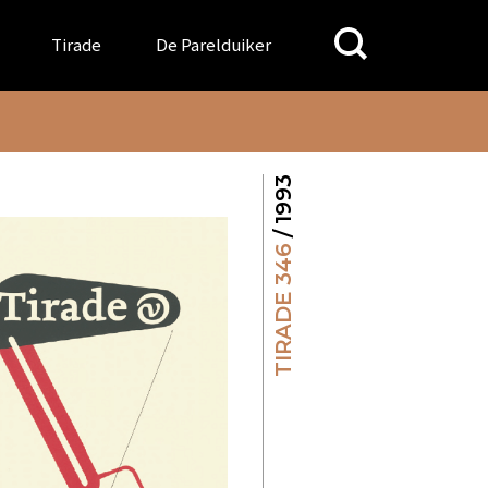
Search
Tirade
De Parelduiker
for:
/ 1993
TIRADE 346