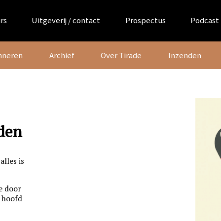
rs
Uitgeverij / contact
Prospectus
Podcast
nneren
Archief
Over Tirade
Inzenden
lden
alles is
e door
t hoofd