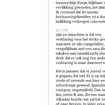
tevoorschijn floept, blijkbaar 
verdikking geworden, het disti
Ik vermoed dat de meeste
herinneringsbeelden zo’n do
indikking verkregen concent
[p. 216]
zijn en misschien is dat een
verklaring voor het sterke ge
waarmee ze zijn (op)geladen,
vergelijkbaar met een saus di
inkoken aan smaakkracht wint
denk dat er ook nog een and
verklaring is maar daarover s
Het is jammer dat er zoveel v
is gegaan, dat wel. Er is op mi
zesde of zevende een keer ee
schoolreisje geweest. Spanni
voorpret, ongetwijfeld. Dan i
bus, neem ik aan, die ons naa
Alkmaar bracht, wie zal het z
of naar Bergen. In ieder geva