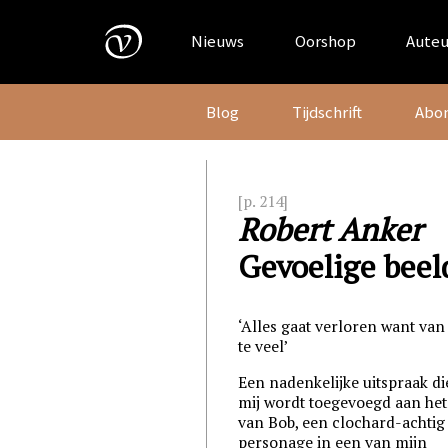
Skip
to
Nieuws
Oorshop
Auteu
content
Blog
Tijdschrift
Abo
[p. 214]
Robert Anker
Gevoelige bee
‘Alles gaat verloren want van 
te veel’
Een nadenkelijke uitspraak di
mij wordt toegevoegd aan he
van Bob, een clochard-achtig
personage in een van mijn