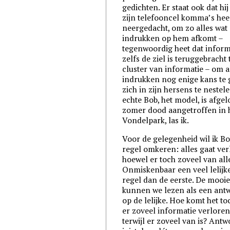
gedichten. Er staat ook dat hij
zijn telefooncel komma’s hee
neergedacht, om zo alles wat
indrukken op hem afkomt –
tegenwoordig heet dat inform
zelfs de ziel is teruggebracht 
cluster van informatie – om a
indrukken nog enige kans te
zich in zijn hersens te nestel
echte Bob, het model, is afge
zomer dood aangetroffen in 
Vondelpark, las ik.
Voor de gelegenheid wil ik B
regel omkeren: alles gaat ver
hoewel er toch zoveel van alle
Onmiskenbaar een veel lelijk
regel dan de eerste. De mooie
kunnen we lezen als een ant
op de lelijke. Hoe komt het to
er zoveel informatie verloren
terwijl er zoveel van is? Ant