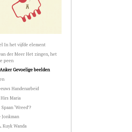
el In het vijfde element
an der Meer Het zingen, het
de peen
Anker Gevoelige beelden
sen
eeuws Handenarbeid
 Hirs Maria
 Spaan ‘Wreed’?
e Jonkman
A. Kuyk Wanda