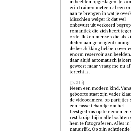
in beelden opgeslagen. Je kun
erin trainen meteen al een o
aan te brengen in wat je over
Misschien weiger ik dat wel
onbewust uit verkeerd begre
romantiek die zich keert tege
orde. Ik ken mensen die als k
deden aan geheugentraining
de beschikking hebben over 
enorm reservoir aan beelden.
daar altijd automatisch jaloer
geweest maar vraag me nu af 
terecht is.
[p. 215]
Neem een modern kind. Vana
geboorte staat zijn vader kla
de videocamera, op partijtjes s
een cassettebandje om het
feestgedruis op te nemen en 
rest kruipt hij in alle bochten
hem te fotograferen. Alles in 
natuurlijk. Op zijn achttiende