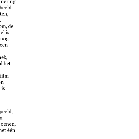
nnering
beeld
ten,
,
om, de
el is
k nog
 een
hek,
l het
film
en
 is
peeld,
en
izoenen,
met één