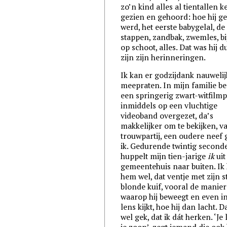
zo’n kind alles al tientallen 
gezien en gehoord: hoe hij g
werd, het eerste babygelal, de
stappen, zandbak, zwemles, bij
op schoot, alles. Dat was hij d
zijn zijn herinneringen.
Ik kan er godzijdank nauwelij
meepraten. In mijn familie be
een springerig zwart-witfilmp
inmiddels op een vluchtige
videoband overgezet, da’s
makkelijker om te bekijken, v
trouwpartij, een oudere neef 
ik. Gedurende twintig second
huppelt mijn tien-jarige
ik
uit
gemeentehuis naar buiten. Ik
hem wel, dat ventje met zijn 
blonde kuif, vooral de manier
waarop hij beweegt en even i
lens kijkt, hoe hij dan lacht. Da
wel gek, dat ik dát herken. ‘Je l