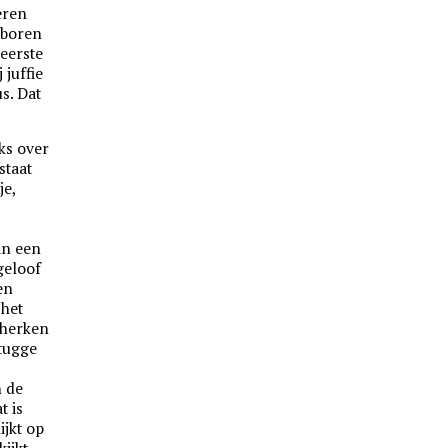
keren
eboren
 eerste
 juffie
us. Dat
ks over
staat
je,
an een
geloof
en
 het
 herken
stugge
n de
t is
ijkt op