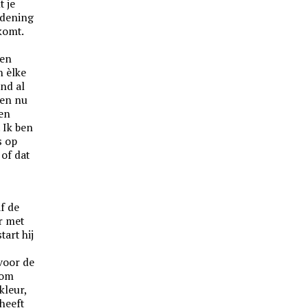
t je
rdening
komt.
pen
n èlke
ind al
 en nu
een
 Ik ben
s op
of dat
f de
ar met
tart hij
voor de
 om
kleur,
 heeft