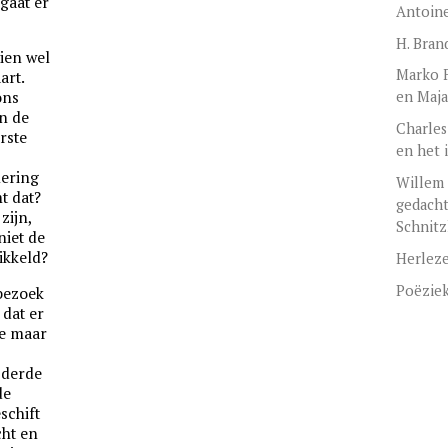
 gaat er
Antoine
H. Bran
ien wel
Marko F
art.
ons
en Maja
an de
Charles
rste
en het i
,
nering
Willem 
t dat?
gedacht
zijn,
Schnitz
iet de
ikkeld?
Herleze
Poëzie
 bezoek
 dat er
me maar
 derde
de
schift
cht en