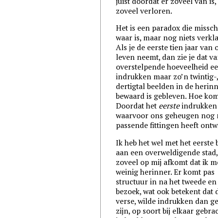
juist doordát er zoveel van is,
zoveel verloren.
Het is een paradox die missch
waar is, maar nog niets verkla
Als je de eerste tien jaar van 
leven neemt, dan zie je dat v
overstelpende hoeveelheid ee
indrukken maar zo’n twintig-
dertigtal beelden in de herin
bewaard is gebleven. Hoe kom
Doordat het
eerste
indrukken 
waarvoor ons geheugen nog n
passende fittingen heeft ontw
Ik heb het wel met het eerste
aan een overweldigende stad,
zoveel op mij afkomt dat ik 
weinig herinner. Er komt pas
structuur in na het tweede en
bezoek, wat ook betekent dat 
verse, wilde indrukken dan ge
zijn, op soort bij elkaar gebra