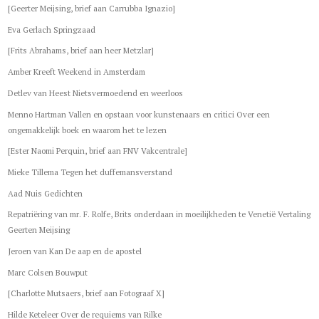
[Geerter Meijsing, brief aan Carrubba Ignazio]
Eva Gerlach Springzaad
[Frits Abrahams, brief aan heer Metzlar]
Amber Kreeft Weekend in Amsterdam
Detlev van Heest Nietsvermoedend en weerloos
Menno Hartman Vallen en opstaan voor kunstenaars en critici Over een
ongemakkelijk boek en waarom het te lezen
[Ester Naomi Perquin, brief aan FNV Vakcentrale]
Mieke Tillema Tegen het duffemansverstand
Aad Nuis Gedichten
Repatriëring van mr. F. Rolfe, Brits onderdaan in moeilijkheden te Venetië Vertaling
Geerten Meijsing
Jeroen van Kan De aap en de apostel
Marc Colsen Bouwput
[Charlotte Mutsaers, brief aan Fotograaf X]
Hilde Keteleer Over de requiems van Rilke