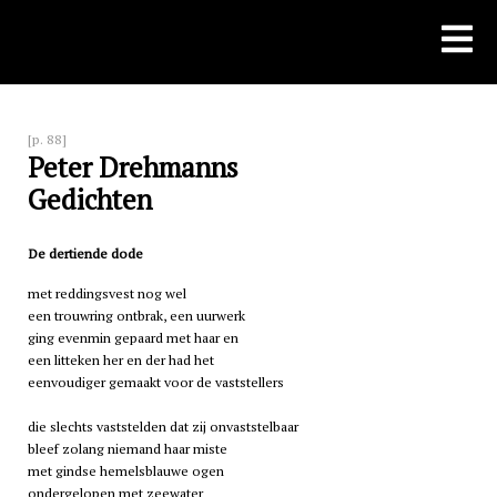
Skip
to
content
[p. 88]
Peter Drehmanns
Gedichten
De dertiende dode
met reddingsvest nog wel
een trouwring ontbrak, een uurwerk
ging evenmin gepaard met haar en
een litteken her en der had het
eenvoudiger gemaakt voor de vaststellers
die slechts vaststelden dat zij onvaststelbaar
bleef zolang niemand haar miste
met gindse hemelsblauwe ogen
ondergelopen met zeewater