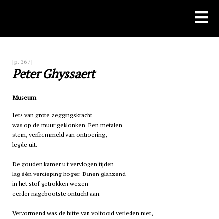
Skip
to
content
[p. 267]
Peter Ghyssaert
Museum
Iets van grote zeggingskracht
was op de muur geklonken. Een metalen
stem, verfrommeld van ontroering,
legde uit.
De gouden kamer uit vervlogen tijden
lag één verdieping hoger. Banen glanzend
in het stof getrokken wezen
eerder nagebootste ontucht aan.
Vervormend was de hitte van voltooid verleden niet,