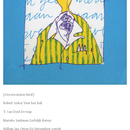
[Onverzonden brief]
Robert Anker Voor het hek
T. van Deel De trap
Marieke Jonkman Liefelijk Rotsje
Willem Jan Otten De letterpiloot vertelt