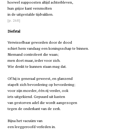
hoewel suppoosten altijd achterbleven,
hun grijze kant versmolten
in de uitgestalde tijdvakken.
[p. 268]
Diefstal
Verwisselbaar geworden door de dood
schiet hem vandaag een koningsschap te binnen.
Niemand controleert die waan;
men doet maar, ieder voor zich.
Wie denkt te kunnen staan mag dat.
Of hij is generaal geweest, en glanzend
stapelt zich bevordering op bevordering;
voor zijn moeder, één rij verder, ook
iets uitgekiend. Gepuurd uit kasten
van gestorven adel die wordt aangezogen
tegen de onderkant van de zerk.
Bijna het vacuüm van
een leeggeroofd verleden in.