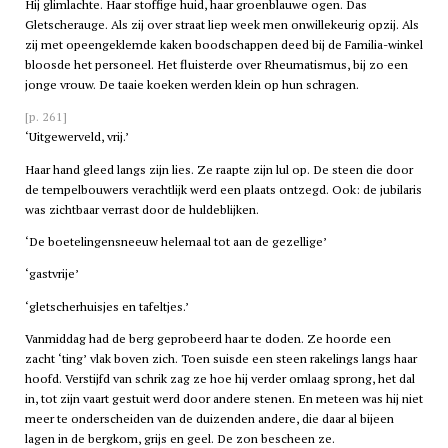
Hij glimlachte. Haar stoffige huid, haar groenblauwe ogen. Das
Gletscherauge. Als zij over straat liep week men onwillekeurig opzij. Als
zij met opeengeklemde kaken boodschappen deed bij de Familia-winkel
bloosde het personeel. Het fluisterde over Rheumatismus, bij zo een
jonge vrouw. De taaie koeken werden klein op hun schragen.
[p. 261]
‘Uitgewerveld, vrij.’
Haar hand gleed langs zijn lies. Ze raapte zijn lul op. De steen die door
de tempelbouwers verachtlijk werd een plaats ontzegd. Ook: de jubilaris
was zichtbaar verrast door de huldeblijken.
‘De boetelingensneeuw helemaal tot aan de gezellige’
‘gastvrije’
‘gletscherhuisjes en tafeltjes.’
Vanmiddag had de berg geprobeerd haar te doden. Ze hoorde een
zacht ‘ting’ vlak boven zich. Toen suisde een steen rakelings langs haar
hoofd. Verstijfd van schrik zag ze hoe hij verder omlaag sprong, het dal
in, tot zijn vaart gestuit werd door andere stenen. En meteen was hij niet
meer te onderscheiden van de duizenden andere, die daar al bijeen
lagen in de bergkom, grijs en geel. De zon bescheen ze.