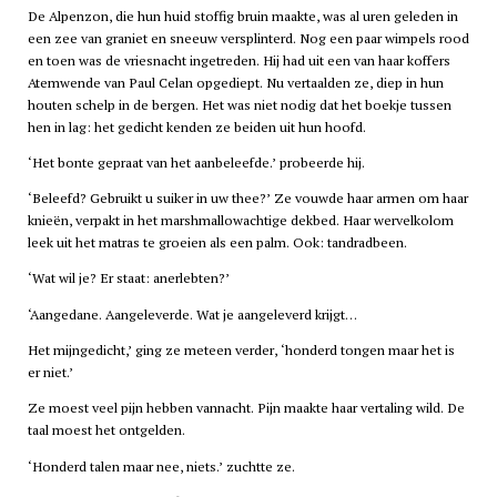
De Alpenzon, die hun huid stoffig bruin maakte, was al uren geleden in
een zee van graniet en sneeuw versplinterd. Nog een paar wimpels rood
en toen was de vriesnacht ingetreden. Hij had uit een van haar koffers
Atemwende van Paul Celan opgediept. Nu vertaalden ze, diep in hun
houten schelp in de bergen. Het was niet nodig dat het boekje tussen
hen in lag: het gedicht kenden ze beiden uit hun hoofd.
‘Het bonte gepraat van het aanbeleefde.’ probeerde hij.
‘Beleefd? Gebruikt u suiker in uw thee?’ Ze vouwde haar armen om haar
knieën, verpakt in het marshmallowachtige dekbed. Haar wervelkolom
leek uit het matras te groeien als een palm. Ook: tandradbeen.
‘Wat wil je? Er staat: anerlebten?’
‘Aangedane. Aangeleverde. Wat je aangeleverd krijgt…
Het mijngedicht,’ ging ze meteen verder, ‘honderd tongen maar het is
er niet.’
Ze moest veel pijn hebben vannacht. Pijn maakte haar vertaling wild. De
taal moest het ontgelden.
‘Honderd talen maar nee, niets.’ zuchtte ze.