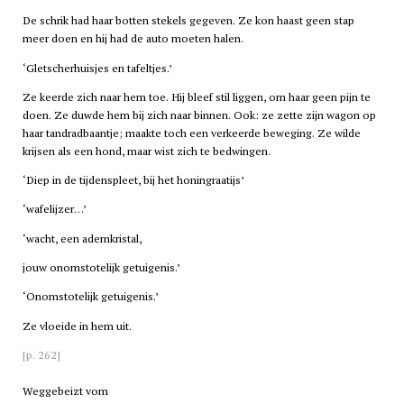
De schrik had haar botten stekels gegeven. Ze kon haast geen stap
meer doen en hij had de auto moeten halen.
‘Gletscherhuisjes en tafeltjes.’
Ze keerde zich naar hem toe. Hij bleef stil liggen, om haar geen pijn te
doen. Ze duwde hem bij zich naar binnen. Ook: ze zette zijn wagon op
haar tandradbaantje; maakte toch een verkeerde beweging. Ze wilde
krijsen als een hond, maar wist zich te bedwingen.
‘Diep in de tijdenspleet, bij het honingraatijs’
‘wafelijzer…’
‘wacht, een ademkristal,
jouw onomstotelijk getuigenis.’
‘Onomstotelijk getuigenis.’
Ze vloeide in hem uit.
[p. 262]
Weggebeizt vom