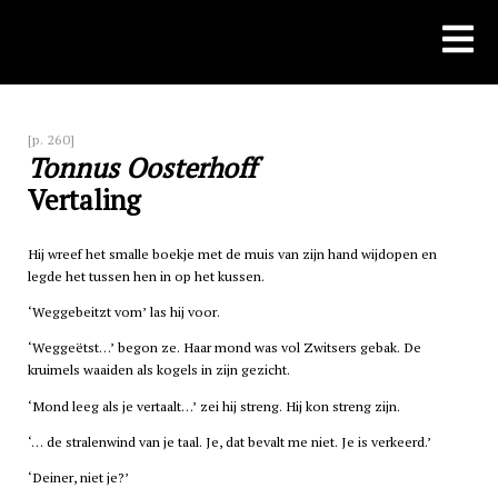
Skip
to
content
[p. 260]
Tonnus Oosterhoff
Vertaling
Hij wreef het smalle boekje met de muis van zijn hand wijdopen en
legde het tussen hen in op het kussen.
‘Weggebeitzt vom’ las hij voor.
‘Weggeëtst…’ begon ze. Haar mond was vol Zwitsers gebak. De
kruimels waaiden als kogels in zijn gezicht.
‘Mond leeg als je vertaalt…’ zei hij streng. Hij kon streng zijn.
‘… de stralenwind van je taal. Je, dat bevalt me niet. Je is verkeerd.’
‘Deiner, niet je?’