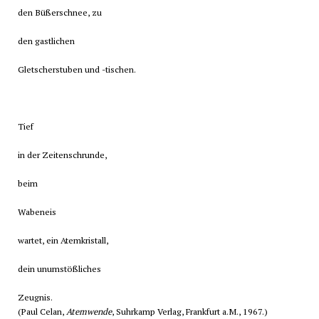
den Büßerschnee, zu
den gastlichen
Gletscherstuben und -tischen.
Tief
in der Zeitenschrunde,
beim
Wabeneis
wartet, ein Atemkristall,
dein unumstößliches
Zeugnis.
(Paul Celan,
Atemwende
, Suhrkamp Verlag, Frankfurt a.M., 1967.)