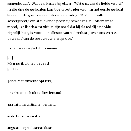
samenhoudt’, ‘Wat ben ik alles bij elkaar’, ‘Wat gaat aan de liefde vooraf’.
In alle drie de gedichten komt de grootvader voor. In het eerste gedicht
herinnert de grootvader de ik aan de oorlog. ‘Tegen de witte
achtergrond / van alle levende poëzie / beweegt zijn Rotterdamse
mond,’ De ik schaamt zich in zijn stoel dat hij als redelijk individu
eigenlijk bang is voor ‘een allesomvattend verhaal / over ons en niet
over mij / van de grootvader in mijn oor.’
In het tweede gedicht opnieuw:
[…]
Maar nu ik dit heb gezegd
[p. 377]
gebeurt er onverhoopt iets,
openbaart zich plotseling iemand
aan mijn narcistische niemand
in de kamer waar ik zit:
angstaanjagend aanraakbaar