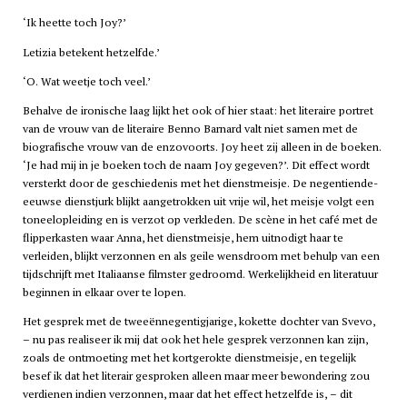
‘Ik heette toch Joy?’
Letizia betekent hetzelfde.’
‘O. Wat weetje toch veel.’
Behalve de ironische laag lijkt het ook of hier staat: het literaire portret
van de vrouw van de literaire Benno Barnard valt niet samen met de
biografische vrouw van de enzovoorts. Joy heet zij alleen in de boeken.
‘Je had mij in je boeken toch de naam Joy gegeven?’. Dit effect wordt
versterkt door de geschiedenis met het dienstmeisje. De negentiende-
eeuwse dienstjurk blijkt aangetrokken uit vrije wil, het meisje volgt een
toneelopleiding en is verzot op verkleden. De scène in het café met de
flipperkasten waar Anna, het dienstmeisje, hem uitnodigt haar te
verleiden, blijkt verzonnen en als geile wensdroom met behulp van een
tijdschrijft met Italiaanse filmster gedroomd. Werkelijkheid en literatuur
beginnen in elkaar over te lopen.
Het gesprek met de tweeënnegentigjarige, kokette dochter van Svevo,
– nu pas realiseer ik mij dat ook het hele gesprek verzonnen kan zijn,
zoals de ontmoeting met het kortgerokte dienstmeisje, en tegelijk
besef ik dat het literair gesproken alleen maar meer bewondering zou
verdienen indien verzonnen, maar dat het effect hetzelfde is, – dit