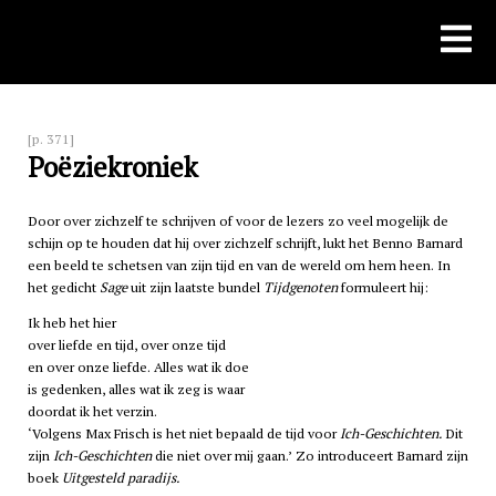
Skip
to
content
[p. 371]
Poëziekroniek
Door over zichzelf te schrijven of voor de lezers zo veel mogelijk de
schijn op te houden dat hij over zichzelf schrijft, lukt het Benno Barnard
een beeld te schetsen van zijn tijd en van de wereld om hem heen. In
het gedicht
Sage
uit zijn laatste bundel
Tijdgenoten
formuleert hij:
Ik heb het hier
over liefde en tijd, over onze tijd
en over onze liefde. Alles wat ik doe
is gedenken, alles wat ik zeg is waar
doordat ik het verzin.
‘Volgens Max Frisch is het niet bepaald de tijd voor
Ich-Geschichten.
Dit
zijn
Ich-Geschichten
die niet over mij gaan.’ Zo introduceert Barnard zijn
boek
Uitgesteld paradijs.