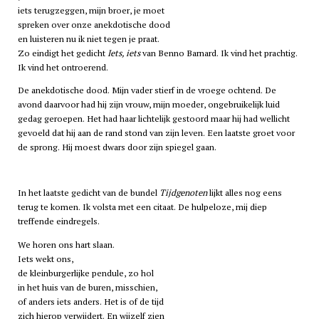
iets terugzeggen, mijn broer, je moet
spreken over onze anekdotische dood
en luisteren nu ik niet tegen je praat.
Zo eindigt het gedicht
Iets, iets
van Benno Barnard. Ik vind het prachtig.
Ik vind het ontroerend.
De anekdotische dood. Mijn vader stierf in de vroege ochtend. De
avond daarvoor had hij zijn vrouw, mijn moeder, ongebruikelijk luid
gedag geroepen. Het had haar lichtelijk gestoord maar hij had wellicht
gevoeld dat hij aan de rand stond van zijn leven. Een laatste groet voor
de sprong. Hij moest dwars door zijn spiegel gaan.
In het laatste gedicht van de bundel
Tijdgenoten
lijkt alles nog eens
terug te komen. Ik volsta met een citaat. De hulpeloze, mij diep
treffende eindregels.
We horen ons hart slaan.
Iets wekt ons,
de kleinburgerlijke pendule, zo hol
in het huis van de buren, misschien,
of anders iets anders. Het is of de tijd
zich hierop verwijdert. En wijzelf zien