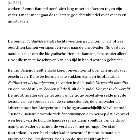
[p. 373]
werken. Benno Barnard heeft zich lang moeten afzetten tegen zijn
vader. Onder meer gaat deze laatste gedichtenbundel over vaders en
grootvaders.
De bundel
Tijdgenoten
telt slechts veertien gedichten; in vijf of zes
gedichten komen verwijzingen voor naar de grootvader. Nu gaat het
natuurlijk niet om die biografische Hendrik Barnard, althans niet alleen.
Door die man te beschrijven kan een tijd in beeld worden gebracht.
Benno Barnard heeft enkele keren onverbloemd over zijn grootvader
geschreven. De twee belangrijkste stukken zijn een hoofdstuk in
Zelfportret als bondgenoot,
te vinden in de bundel
Uitgesteld paradijs
,
en een hoofdstuk in
Zoeken bij de B
, uit de bundel
Het gat in de wereld.
De grootmoeder die de lectuur van de trouwbijbel afwisselde met de
lectuur van de spreuken van de scheurkalender, de grootvader die
luisterde naar het Morgenrood en hoogstwaarschijnlijk SDAP stemde.
‘Hendrik Barnard noemde zich
heerenkapper
, een beroep dat evenveel
weg heeft van de huidige hairdresser als diens spuitbus van de door
mijn grootvader gehanteerde verstuiver-met-pompje’. De stad:
Rotterdam. In een heel ander kader beschreef Benno Barnard zijn
grootvader zo: ‘sierletters, zoals op de spiegelruit van het