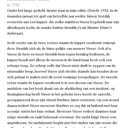
[p. 378]
Onder het lange gedicht
Awater
staat in mijn editie
Utrecht 1934.
In de
maanden januari tot april van hetzelfde jaar werkte Simon Vestdijk
eveneens aan een kapper: die welke mijnheer Visser begeleidt naar zijn
allerdiepste tocht, de manke barbier Hendrik (!) uit
Meneer Visser’s
hellevaart.
In de eerste van de twee scènes waarin de kapper voorkomt ontpopt
deze Hendrik zich als de bijna-gelijke van meneer Visser. Ook al is
Visser de heer en moet Hendrik hem tegen betaling bedienen, de
kapper houdt niet alleen de messen in de hand maar bezit ook een
scherpe tong. Zo scherp zelfs dat Visser niets durft te zeggen van de
mismaakte heup, hoewel Visser zich slechts staande kan houden door
zich gehaat te maken met dit soort venijnige toespelingen. De tweede
scène waarin de kapper voorkomt is in een droom van Visser. De
anekdote van het boek draait om de afwikkeling van een incident: op
Koninginnedag heeft Visser in het geheim twee kerels de optocht,
georganiseerd door zijn vriend Wachter, laten verstoren. Op een avond
daarna treitert Visser mevrouw Wachter zo erg dat zij huilend met haar
zoontje Anton het huis verlaat. Mevrouw Visser verliest daarmee haar
enige vriendin en raakt helemaal overstuur. Die nacht krijgt Visser een
angstdroom. De nachtmerrie begint met het vinden van zijn vrouw die