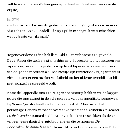
zelf te weten. Ik zie d’r hier genoeg; u bent nog niet eens een van de
ergste,
[p. 379]
want nooit heeft u moeite gedaan om te verbergen, dat u een meneer
Visser bent. En nu u dadelijk de spiegel in moet, nu bent u misschien
wel de beste van allemaal.’
Tegenover deze scène heb ik mij altijd uiterst bescheiden gevoeld.
Deze Visser die zelfs na zijn nachtmerrie doorgaat met het treiteren van
zijn vrouw, beleeft in zijn droom op haast bijbelse wijze een moment
van de goede moordenaar. Hoe kwalijk zijn karakter ook is, hij verschuilt
zich niet achter een masker van lafheid op het ultieme ogenblik dat hij
met zichzelf gespiegeld wordt.
Naast de kapper die ons een reisgenoot bezorgt hebben we de kapper
nodig die ons dwingt in de vele spiegels van ons innerlijk te schouwen.
Bij Simon Vestdijk heeft de kapper een taak als Christus en het
personage Hendrik vertoont overeenkomst met de kelner in
De Kellner
en de levenden.
Barnard stelde voor zijn boeken te schikken als delen
van een genealogische autobiografie en die te noemen
De
noodzakelijke dubbelganger.
Hierin lijkt zowel de reisgenoot van Nijhoff