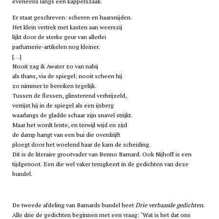
eveneens langs een kapperszaak.
Er staat geschreven: scheren en haarsnijden.
Het klein vertrek met kasten aan weerszij
lijkt door de sterke geur van allerlei
parfumerie-artikelen nog kleiner.
[…]
Nooit zag ik Awater zo van nabij
als thans, via de spiegel; nooit scheen hij
zo nimmer te bereiken tegelijk.
Tussen de flessen, glinsterend verbrijzeld,
verrijst hij in de spiegel als een ijsberg
waarlangs de gladde schaar zijn snavel strijkt.
Maar het wordt lente, en terwijl wijd en zijd
de damp hangt van een bui die overdrijft
ploegt door het woelend haar de kam de scheiding.
Dit is de literaire grootvader van Benno Barnard. Ook Nijhoff is een
tijdgenoot. Een die wel vaker terugkeert in de gedichten van deze
bundel.
De tweede afdeling van Barnards bundel heet
Drie verbaasde gedichten.
Alle drie de gedichten beginnen met een vraag: ‘Wat is het dat ons