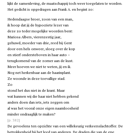
lijkt de samenleving, de maatschappij toch weer toegelaten te worden.
Het gedicht is opgedragen aan Frank A. en begint zo:
Hedendaagse broer, zoon van een man,
ik hoop dat jij de hypocriete lezer van
deze zo teder mogelijke woorden bent:
Mariosa Albers, vierenzestig jaar,
gehuwd, moeder van drie, reed bij Gent
door een hels onweer, sloeg over de kop
en stierf ondersteboven in haar auto –
terugkomend van de zomer aan de kust.
Meer hoeven we niet te weten, jij en ik.
Nog net herkenbaar aan de haarinplant.
Ze woonde in deze toevallige stad.
Zo
stond het dus niet in de krant. Maar
wat kunnen wij die haar niet hebben gekend
anders doen dan iets, iets zeggen om
al was het vooral onze eigen naamloosheid
minder ondraaglijk te maken?
[p. 382]
De gevoelens ten opzichte van een willekeurig verkeersslachtoffer. De
betrokkenheid bij het leed van anderen. De draden die van de ene