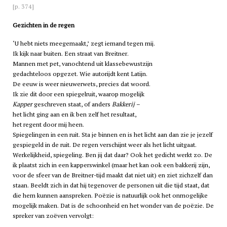
[p. 374]
Gezichten in de regen
‘U hebt niets meegemaakt,’ zegt iemand tegen mij.
Ik kijk naar buiten. Een straat van Breitner.
Mannen met pet, vanochtend uit klassebewustzijn
gedachteloos opgezet. Wie autorijdt kent Latijn.
De eeuw is weer nieuwerwets, precies dat woord.
Ik zie dit door een spiegelruit, waarop mogelijk
Kapper
geschreven staat, of anders
Bakkerij
–
het licht ging aan en ik ben zelf het resultaat,
het regent door mij heen.
Spiegelingen in een ruit. Sta je binnen en is het licht aan dan zie je jezelf
gespiegeld in de ruit. De regen verschijnt weer als het licht uitgaat.
Werkelijkheid, spiegeling. Ben jij dat daar? Ook het gedicht werkt zo. De
ik plaatst zich in een kapperswinkel (maar het kan ook een bakkerij zijn,
voor de sfeer van de Breitner-tijd maakt dat niet uit) en ziet zichzelf dan
staan. Beeldt zich in dat hij tegenover de personen uit die tijd staat, dat
die hem kunnen aanspreken. Poëzie is natuurlijk ook het onmogelijke
mogelijk maken. Dat is de schoonheid en het wonder van de poëzie. De
spreker van zoëven vervolgt: