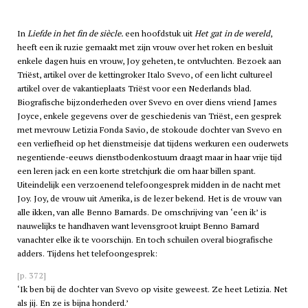
In
Liefde in het fin de siècle.
een hoofdstuk uit
Het gat in de wereld
,
heeft een ik ruzie gemaakt met zijn vrouw over het roken en besluit
enkele dagen huis en vrouw, Joy geheten, te ontvluchten. Bezoek aan
Triëst, artikel over de kettingroker Italo Svevo, of een licht cultureel
artikel over de vakantieplaats Triëst voor een Nederlands blad.
Biografische bijzonderheden over Svevo en over diens vriend James
Joyce, enkele gegevens over de geschiedenis van Triëst, een gesprek
met mevrouw Letizia Fonda Savio, de stokoude dochter van Svevo en
een verliefheid op het dienstmeisje dat tijdens werkuren een ouderwets
negentiende-eeuws dienstbodenkostuum draagt maar in haar vrije tijd
een leren jack en een korte stretchjurk die om haar billen spant.
Uiteindelijk een verzoenend telefoongesprek midden in de nacht met
Joy. Joy, de vrouw uit Amerika, is de lezer bekend. Het is de vrouw van
alle ikken, van alle Benno Barnards. De omschrijving van ‘een ik’ is
nauwelijks te handhaven want levensgroot kruipt Benno Barnard
vanachter elke ik te voorschijn. En toch schuilen overal biografische
adders. Tijdens het telefoongesprek:
[p. 372]
‘Ik ben bij de dochter van Svevo op visite geweest. Ze heet Letizia. Net
als jij. En ze is bijna honderd.’