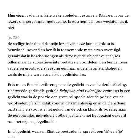
Mijn eigen vader is enkele weken geleden gestorven. Dit is een voor de
lezers oninteressante mededeling. Ik zou hem dan ook weglaten als ik
niet
[p. 380]
de stellige indruk had dat mijn lezen van deze bundel erdoor is
beïnvloed. Bovendien ben ik in toenemende mate ervan overtuigd
geraakt dat in beschouwingen als deze niet de objectieve analyses
tellen maar de subjectieve interpretaties en oordelen. Een bundel over
vaders en grootvaders leest nu eenmaal anders in omstandigheden
zoals de mijne waren toen ik de gedichten las.
Er is meer. Eerst keer ik terug naar de gedichten van de derde afdeling.
Het tweede gedicht is getiteld
Echtpaar, eind twintigste eeuw.
Het is een
gedicht waarin de poëzie een grote rol speelt. Niet de poëzie van de
grootvader, die zijn geluk vond in de samenleving en in de dienstbare
opstelling en voor wie het geluid van de schaar klonk als poëzie, maar
de persoonlijke, individuele poëzie, de lyriek met het gezicht gekeerd
naar het eigen spiegelbeeld.
In dit gedicht, waarvan Eliot de peetvader is, spreekt een ‘ik’ een ‘je’
aan: