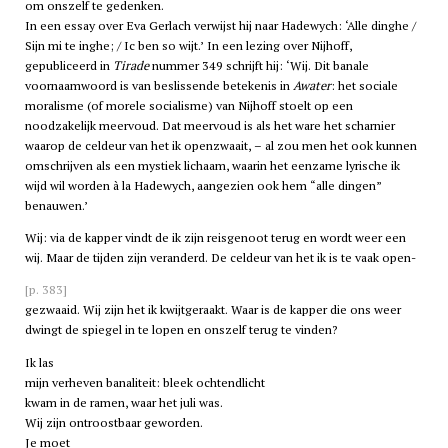
om onszelf te gedenken.
In een essay over Eva Gerlach verwijst hij naar Hadewych: ‘Alle dinghe /
Sijn mi te inghe; / Ic ben so wijt.’ In een lezing over Nijhoff,
gepubliceerd in
Tirade
nummer 349 schrijft hij: ‘Wij. Dit banale
voornaamwoord is van beslissende betekenis in
Awater
: het sociale
moralisme (of morele socialisme) van Nijhoff stoelt op een
noodzakelijk meervoud. Dat meervoud is als het ware het scharnier
waarop de celdeur van het ik openzwaait, – al zou men het ook kunnen
omschrijven als een mystiek lichaam, waarin het eenzame lyrische ik
wijd wil worden à la Hadewych, aangezien ook hem “alle dingen”
benauwen.’
Wij: via de kapper vindt de ik zijn reisgenoot terug en wordt weer een
wij. Maar de tijden zijn veranderd. De celdeur van het ik is te vaak open-
[p. 383]
gezwaaid. Wij zijn het ik kwijtgeraakt. Waar is de kapper die ons weer
dwingt de spiegel in te lopen en onszelf terug te vinden?
Ik las
mijn verheven banaliteit: bleek ochtendlicht
kwam in de ramen, waar het juli was.
Wij zijn ontroostbaar geworden.
Je moet