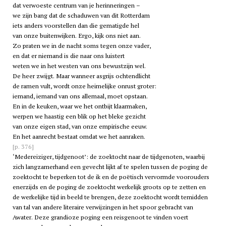
dat verwoeste centrum van je herinneringen –
we zijn bang dat de schaduwen van dit Rotterdam
iets anders voorstellen dan die gematigde hel
van onze buitenwijken. Ergo, kijk ons niet aan.
Zo praten we in de nacht soms tegen onze vader,
en dat er niemand is die naar ons luistert
weten we in het westen van ons bewustzijn wel.
De heer zwijgt. Maar wanneer asgrijs ochtendlicht
de ramen vult, wordt onze heimelijke onrust groter:
iemand, iemand van ons allemaal, moet opstaan.
En in de keuken, waar we het ontbijt klaarmaken,
werpen we haastig een blik op het bleke gezicht
van onze eigen stad, van onze empirische eeuw.
En het aanrecht bestaat omdat we het aanraken.
[p. 376]
‘Medereiziger, tijdgenoot’: de zoektocht naar de tijdgenoten, waarbij
zich langzamerhand een gevecht lijkt af te spelen tussen de poging de
zoektocht te beperken tot de ik en de poëtisch vervormde voorouders
enerzijds en de poging de zoektocht werkelijk groots op te zetten en
de werkelijke tijd in beeld te brengen, deze zoektocht wordt temidden
van tal van andere literaire verwijzingen in het spoor gebracht van
Awater. Deze grandioze poging een reisgenoot te vinden voert