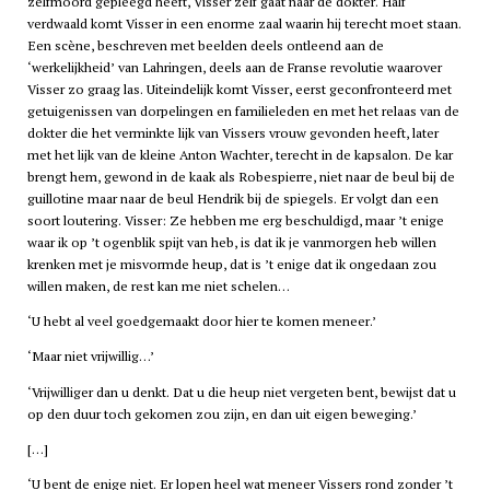
zelfmoord gepleegd heeft, Visser zelf gaat naar de dokter. Half
verdwaald komt Visser in een enorme zaal waarin hij terecht moet staan.
Een scène, beschreven met beelden deels ontleend aan de
‘werkelijkheid’ van Lahringen, deels aan de Franse revolutie waarover
Visser zo graag las. Uiteindelijk komt Visser, eerst geconfronteerd met
getuigenissen van dorpelingen en familieleden en met het relaas van de
dokter die het verminkte lijk van Vissers vrouw gevonden heeft, later
met het lijk van de kleine Anton Wachter, terecht in de kapsalon. De kar
brengt hem, gewond in de kaak als Robespierre, niet naar de beul bij de
guillotine maar naar de beul Hendrik bij de spiegels. Er volgt dan een
soort loutering. Visser: Ze hebben me erg beschuldigd, maar ’t enige
waar ik op ’t ogenblik spijt van heb, is dat ik je vanmorgen heb willen
krenken met je misvormde heup, dat is ’t enige dat ik ongedaan zou
willen maken, de rest kan me niet schelen…
‘U hebt al veel goedgemaakt door hier te komen meneer.’
‘Maar niet vrijwillig…’
‘Vrijwilliger dan u denkt. Dat u die heup niet vergeten bent, bewijst dat u
op den duur toch gekomen zou zijn, en dan uit eigen beweging.’
[…]
‘U bent de enige niet. Er lopen heel wat meneer Vissers rond zonder ’t