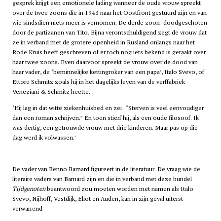
gesprek krijgt een emotionele lading wanneer de oude vrouw spreekt
over de twee zoons die in 1943 naar het Oostfront gestuurd zijn en van
wie sindsdien niets meer is vernomen. De derde zoon: doodgeschoten
door de partizanen van Tito. Bijna verontschuldigend zegt de vrouw dat
ze in verband met de grotere openheid in Rusland onlangs naar het
Rode Kruis heeft geschreven of er toch nog iets bekend is geraakt over
haar twee zoons. Even daarvoor spreekt de vrouw over de dood van
haar vader, de ‘beminnelijke kettingroker van een papa’, Italo Svevo, of
Ettore Schmitz zoals hij in het dagelijks leven van de verffabriek
Veneziani & Schmitz heette.
‘Hij lag in dat witte ziekenhuisbed en zei: “Sterven is veel eenvoudiger
dan een roman schrijven.” En toen stierf hij, als een oude filosoof. Ik
was dertig, een getrouwde vrouw met drie kinderen. Maar pas op die
dag werd ik volwassen.’
De vader van Benno Barnard figureert in de literatuur. De vraag wie de
literaire vaders van Barnard zijn en die in verband met deze bundel
Tijdgenoten
beantwoord zou moeten worden met namen als Italo
Svevo, Nijhoff, Vestdijk, Eliot en Auden, kan in zijn geval uiterst
verwarrend