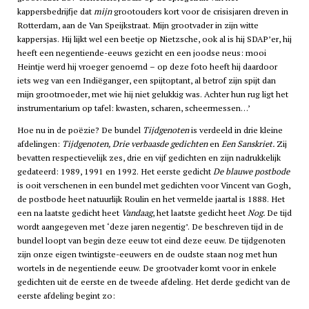
kappersbedrijfje dat
mijn
grootouders kort voor de crisisjaren dreven in
Rotterdam, aan de Van Speijkstraat. Mijn grootvader in zijn witte
kappersjas. Hij lijkt wel een beetje op Nietzsche, ook al is hij SDAP’er, hij
heeft een negentiende-eeuws gezicht en een joodse neus: mooi
Heintje werd hij vroeger genoemd – op deze foto heeft hij daardoor
iets weg van een Indiëganger, een spijtoptant, al betrof zijn spijt dan
mijn grootmoeder, met wie hij niet gelukkig was. Achter hun rug ligt het
instrumentarium op tafel: kwasten, scharen, scheermessen…’
Hoe nu in de poëzie? De bundel
Tijdgenoten
is verdeeld in drie kleine
afdelingen:
Tijdgenoten, Drie verbaasde gedichten
en
Een Sanskriet.
Zij
bevatten respectievelijk zes, drie en vijf gedichten en zijn nadrukkelijk
gedateerd: 1989, 1991 en 1992. Het eerste gedicht
De blauwe postbode
is ooit verschenen in een bundel met gedichten voor Vincent van Gogh,
de postbode heet natuurlijk Roulin en het vermelde jaartal is 1888. Het
een na laatste gedicht heet
Vandaag
, het laatste gedicht heet
Nog.
De tijd
wordt aangegeven met ‘deze jaren negentig’. De beschreven tijd in de
bundel loopt van begin deze eeuw tot eind deze eeuw. De tijdgenoten
zijn onze eigen twintigste-eeuwers en de oudste staan nog met hun
wortels in de negentiende eeuw. De grootvader komt voor in enkele
gedichten uit de eerste en de tweede afdeling. Het derde gedicht van de
eerste afdeling begint zo: