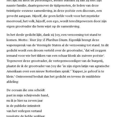
Het lijkt nu alsof de personages, Benno Barnard zij aan zij met zijn
naaste familie, daartegenover de tijdgenoten, de leden van deze
twintigste-eeuwse samenleving, in deze poëzie een discours, een
gevecht aangaan. Hijzelf, die geen liefde voelt voor het mystieke
meervoud, het volk, hijzelf, een ego, wordt terechtgewezen door zijn
eigen grootvader die hem wijst op de samenleving.
In het derde gedicht lijkt, dank zij Joy, een verzoening tot stand te
komen. Motto:
Voor Joy: E Pluribus Unum.
Eigenlijk brengt deze
wapenspreuk van de Verenigde Staten al de verzoening tot stand. In dit
gedicht wordt een droom verteld over de grootvader, ‘dat wil zeggen
iemand voor wie het tikken van een schaar klonk als zuivere poëzie’.
Tegenover deze grootvader, de vertegenwoordiger van de burgerij,
plaatst de ik de grootvader van Joy die ‘in zijn eigen latijn van agrarische
Amerikaan over een nieuw Rotterdam sprak.’ ‘Kapper, je geloof is te
klein.’ Ontroerend besluit dan het gedicht en tevens de middelste
afdeling:
De oceaan die ons scheidt
past in mijn schrijvende hand,
nu ik je hier na zeven jaar
in de publieke intimiteit
van het verlegen vertand
tenslotte de liefde verklaar.