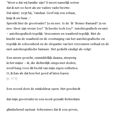
‘Weet u dat wij familie zijn? U moet namelijk weten
dat ik net zo heet als uw vaders vader heette.
Dat rijmt,’ zegt hij, ‘vandaar. Geef mij een schaar,
knip ik uw haar…’
Spreekt hier de grootvader? Ja en nee. Is de ‘ik’ Benno Barnard? Ja en
nee. Heet zijn vrouw Joy? ‘Ik heette toch Joy?’ Autobiografisch en niet
– autobiografisch tegelijk. Verzonnen en waarheid tegelijk. Met de
kracht van de waarheid en de overtuiging van het autobiografische en
tegelijk de schoonheid en de elegantie van het verzonnen verhaal en de
niet-autobiografische fantasie. Het gedicht eindigt als volgt:
Een nieuw gezicht, onmiddellijk daarna, streperig
in het mijne – ik, die dichterlijk omga met doden,
word bang voor dit beeld van mijn eigen esthetica.
O, ik kan als dat kon het goed af laten lopen.
[p. 375]
Een woord doet de winkeldeur open. Het geschiedt
dat mijn grootvader in een nooit geraakt Rotterdam
glimlachend opstaat. Scheermes dat ik zou geven,