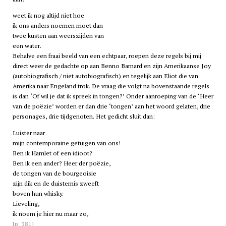
weet ik nog altijd niet hoe
ik ons anders noemen moet dan
twee kusten aan weerszijden van
een water.
Behalve een fraai beeld van een echtpaar, roepen deze regels bij mij
direct weer de gedachte op aan Benno Barnard en zijn Amerikaanse Joy
(autobiografisch / niet autobiografisch) en tegelijk aan Eliot die van
Amerika naar Engeland trok. De vraag die volgt na bovenstaande regels
is dan ‘Of wil je dat ik spreek in tongen?’ Onder aanroeping van de ‘Heer
van de poëzie’ worden er dan drie ‘tongen’ aan het woord gelaten, drie
personages, drie tijdgenoten. Het gedicht sluit dan:
Luister naar
mijn contemporaine getuigen van ons!
Ben ik Hamlet of een idioot?
Ben ik een ander? Heer der poëzie,
de tongen van de bourgeoisie
zijn dik en de duisternis zweeft
boven hun whisky.
Lieveling,
ik noem je hier nu maar zo,
[p. 381]