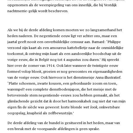
opgenomen als de weerspiegeling van ons innerlijk, die bij Vestdijk
nachtmerrie-gelijk wordt beschreven.
Als we bij de derde afdeling komen moeten we zo langzamerhand het
heden naderen. De negentiende eeuw ligt ver achter ons, maar een
jaartal geeft nooit een onverbiddelijke censuur aan. Barnard: ‘Philippe
verzond zijn kaart als een amoureus kattebelletje naar de onmiddellijke
toekomst, ik ontving mijn kaart als een aandoenlijke boodschap uit de
vorige eeuw, die in België nog tot 4 augustus zou duren.’ Hij spreekt
hier over de zomer van 1914. Ook later wanneer de twintigste eeuw
formeel volop bloeit, groeien er nog gewoontes en eigenaardigheden
van de vorige eeuw. Ook hiervoor is het dienstmeisje Anna illustratief.
‘Platte schoenen, zwarte kousen, een geborduurde zoom en toen,
warempel! een complete dienstbodenjapon, die het meisje met de
betoverende stem negentiende-eeuws zou hebben gemaakt, als het
glimlachende gezicht dat ik door het harmonikahek zag niet dat van mijn
eigen fin de siècle was geweest: korte blonde
wet look
, onkwetsbare
oogopslag, knapheid als zelfbewustzijn.’
De derde afdeling van de bundel is gesitueerd in het heden, maar van
een breuk met de voorgaande afdelingen is geen sprake.