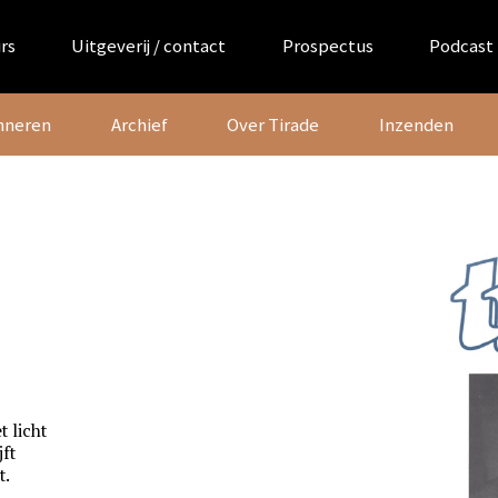
rs
Uitgeverij / contact
Prospectus
Podcast
nneren
Archief
Over Tirade
Inzenden
t licht
jft
t.