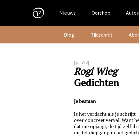
Skip
to
Nieuws
Oorshop
Auteu
content
Blog
Tijdschrift
Abo
[p. 522]
Rogi Wieg
Gedichten
Je bestaan
Is het verdacht als je schrijft
over concreet verval. Want he
dat me opjaagt, de tijd zelf dri
mij tot diepgang in het gedich