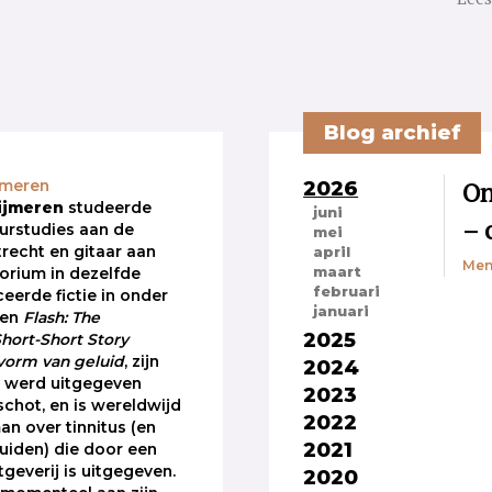
Blog archief
2026
On
jmeren
ijmeren
studeerde
juni
– 
uurstudies aan de
mei
trecht en gitaar aan
april
Men
maart
orium in dezelfde
februari
iceerde fictie in onder
januari
en
Flash: The
2025
Short-Short Story
vorm van geluid
, zijn
2024
 werd uitgegeven
2023
chot, en is wereldwijd
2022
an over tinnitus (en
2021
uiden) die door een
geverij is uitgegeven.
2020