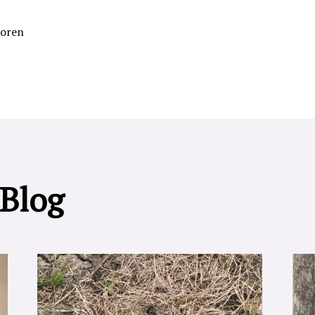
poren
 Blog