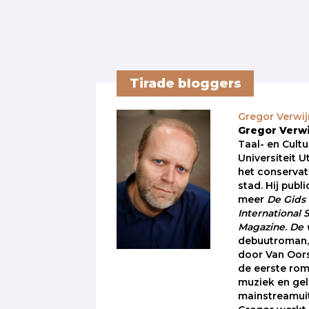
Tirade bloggers
Gregor Verwi
Gregor Verw
Taal- en Cult
Universiteit U
het conservat
stad. Hij publ
meer
De Gids
International 
Magazine
.
De 
debuutroman,
door Van Oors
de eerste rom
muziek en gel
mainstreamuit