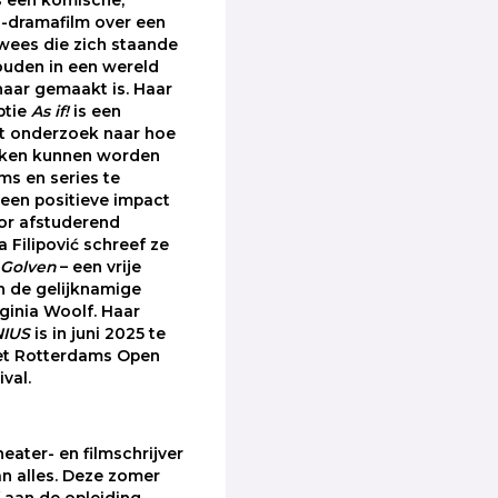
s een komische,
n-dramafilm over een
 wees die zich staande
ouden in een wereld
 haar gemaakt is. Haar
ptie
As if!
is een
ht onderzoek naar hoe
ieken kunnen worden
ms en series te
een positieve impact
oor afstuderend
ja Filipović schreef ze
 Golven
– een vrije
n de gelijknamige
ginia Woolf. Haar
IUS
is in juni 2025 te
het Rotterdams Open
val.
theater- en filmschrijver
n alles. Deze zomer