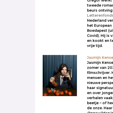
Gregor werkt
tweede roman
beurs ontving
Letterenfond
Nederland ve
het European F
Boedapest (u
Covid). Hij is
en kookt en te
vrije tijd.
Jasmijn Kense
Jasmijn Kense
zomer van 202
filmschrijver
mensen en he
nieuwe persp
haar signatuur
en over jonge
verhalen vaak
beetje – of he
de onze. Haa