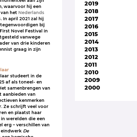
 momenteel aan zijn
2019
, waarvoor hij een
2018
 van het
Nederlands
2017
s
. In april 2021 zal hij
rtegenwoordigen bij
2016
irst Novel Festival in
2015
itgesteld vanwege
2014
 vader van drie kinderen
2013
nnist graag in zijn
2012
2011
laar
2010
laar studeert in de
2009
5 af als toneel- en
2000
. Het samenbrengen van
t aanbieden van
ectieven kenmerken
. Ze schrijft veel voor
ren en plaatst haar
 in werelden die een
el erg – verschillen van
r eindwerk
De