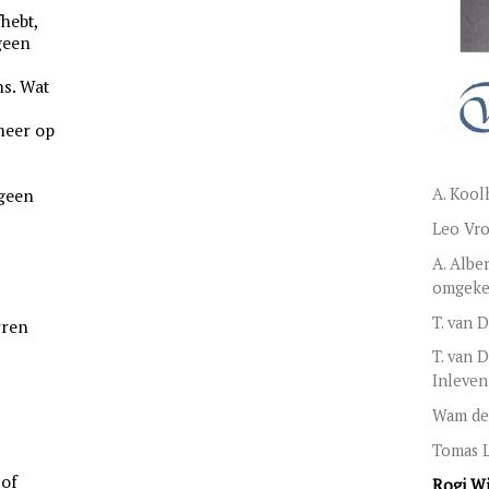
fhebt,
geen
ns. Wat
 meer op
A. Kool
 geen
Leo Vro
A. Albe
omgekee
T. van 
rren
T. van 
Inleven
Wam de
Tomas 
 of
Rogi W