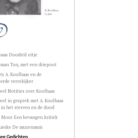
haas Doodstil eitje
man Ton, met een driepoot
rts A. Koolhaas en de
rde verrekijker
Deel Notities over Koolhaas
Deel in gesprek met A. Koolhaas
 in het sterven en de dood
 Moor Een bevangen kritiek
Lieske De muzenmuis
ieg Gedichten