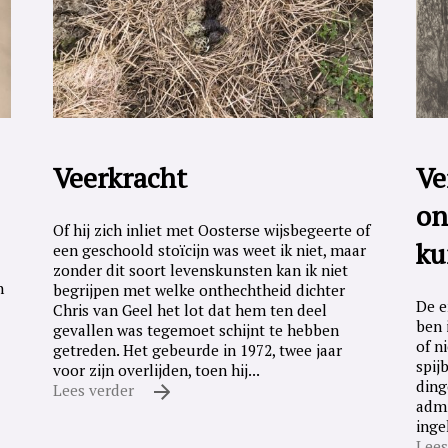
Veerkracht
Ve
on
Of hij zich inliet met Oosterse wijsbegeerte of
ku
een geschoold stoïcijn was weet ik niet, maar
zonder dit soort levenskunsten kan ik niet
n
begrijpen met welke onthechtheid dichter
De e
Chris van Geel het lot dat hem ten deel
ben 
gevallen was tegemoet schijnt te hebben
of n
getreden. Het gebeurde in 1972, twee jaar
spij
voor zijn overlijden, toen hij...
ding
Lees verder
admi
inge
Lees