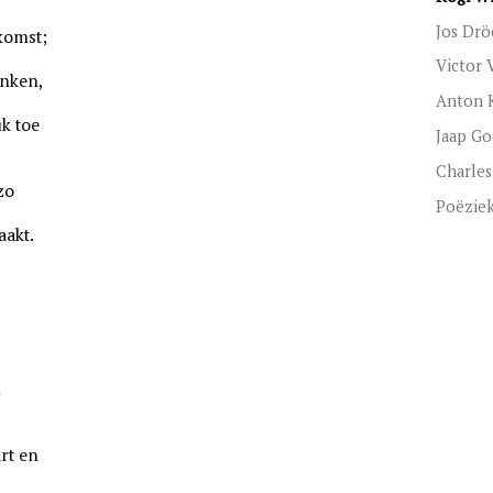
Jos Drö
komst;
Victor
enken,
Anton 
k toe
Jaap Go
Charles
zo
Poëzie
aakt.
n
rt en