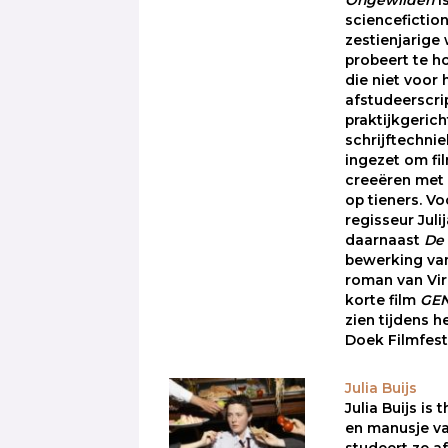
Ongewilden
i
sciencefictio
zestienjarige
probeert te h
die niet voor
afstudeerscri
praktijkgeric
schrijftechn
ingezet om fil
creeëren met 
op tieners. V
regisseur Juli
daarnaast
De
bewerking va
roman van Vir
korte film
GEN
zien tijdens 
Doek Filmfesti
Julia Buijs
Julia Buijs is 
en manusje va