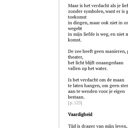
Maar is het verdacht als je lie
zonder symbolen, want er is 
toekomst
in dingen, maar ook niet in o
wegebt
in mijn liefde is weg, en niet
komst.
De zee heeft geen manieren,
theater,
het licht blijft onaangedaan
vallen op het water.
Is het verdacht om de maan
te laten hangen, om geen ste
aan te wenden voor je eigen
bestaan.
[p. 523]
Vaardigheid
Tijd is drager van mijn leven,