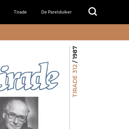
Search
Tirade
De Parelduiker
for:
/ 1987
TIRADE 312