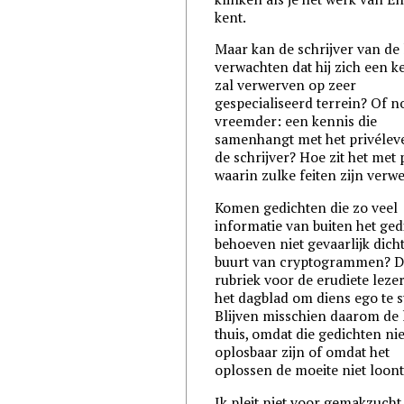
kent.
Maar kan de schrijver van de 
verwachten dat hij zich een k
zal verwerven op zeer
gespecialiseerd terrein? Of n
vreemder: een kennis die
samenhangt met het privélev
de schrijver? Hoe zit het met 
waarin zulke feiten zijn verw
Komen gedichten die zo veel
informatie van buiten het ged
behoeven niet gevaarlijk dicht
buurt van cryptogrammen? 
rubriek voor de erudiete leze
het dagblad om diens ego te s
Blijven misschien daarom de 
thuis, omdat die gedichten nie
oplosbaar zijn of omdat het
oplossen de moeite niet loont
Ik pleit niet voor gemakzucht.