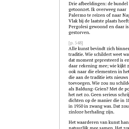
Drie afbeeldingen: de bundel 
getoonzet. Ik overweeg naar
Palermo te reizen of naar Na
Vlak bij de laatste plaats heeft
Pergolesi gewoond en daar is 
gestorven.
[p. 548]
Alle kunst bevindt zich binne
traditie. Wie schildert weet wa
dat moment gepresteerd is e
daar rekening mee; wie kijkt 
ook naar die elementen in he
die aan de traditie iets nieuws
toevoegen. Wie zou nu schil
als Baldung-Grien? Met de po
het net zo. Geen serieus schri
dichten op de manier die in 1
in 1950 in zwang was. Dat zou
zinloze herhaling zijn.
Het waarderen van kunst han
natuurlijk mee samen. Het zo