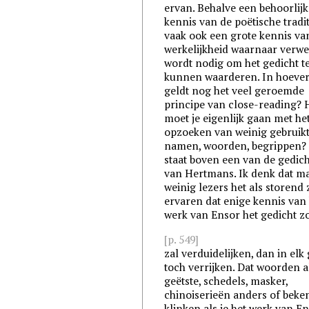
ervan. Behalve een behoorlijk
kennis van de poëtische tradit
vaak ook een grote kennis va
werkelijkheid waarnaar verw
wordt nodig om het gedicht t
kunnen waarderen. In hoeve
geldt nog het veel geroemde
principe van close-reading?
moet je eigenlijk gaan met he
opzoeken van weinig gebruik
namen, woorden, begrippen? 
staat boven een van de gedic
van Hertmans. Ik denk dat m
weinig lezers het als storend 
ervaren dat enige kennis van
werk van Ensor het gedicht zo
[p. 549]
zal verduidelijken, dan in elk
toch verrijken. Dat woorden a
geëtste, schedels, masker,
chinoiserieën anders of beke
klinken als je het werk van E