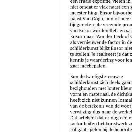
een fraaie expositie, vielen in
niet omdat er vlak naast een 
meester hing. Ensor bijvoorb
naast Van Gogh, min of meer
tijdgenoten: de vreemde pren
van Ensor worden flets en saa
Ensor naast Van der Leck of G
als vernieuwende factor in d
schilderkunst blijkt Ensor nie
te stellen. Je realiseert je dat 
kennis je waardering voor i
gaat meebepalen.
Kon de twintigste-eeuwse
schilderkunst zich deels gaan
bezighouden met louter kleur
vorm en materiaal, de dichtk
heeft zich niet kunnen losma
van de betekenis van de woor
verwijzing dus naar de werkel
Dat betekent dat er nog een e
factor buiten het kunstwerk z
rol gaat spelen bij de beoorde