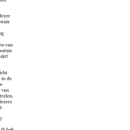
lezer
ennis
og
en van
poëzie
erkt?
icht
 in de
De
r van
trelen.
lezers
t
?
 Ik heb