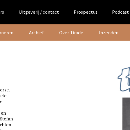
rs
Uitgeverij / contact
Prospectus
Podcast
nneren
Archief
Over Tirade
Inzenden
erse.
hete
ee
k
 en
Stefan
ichten