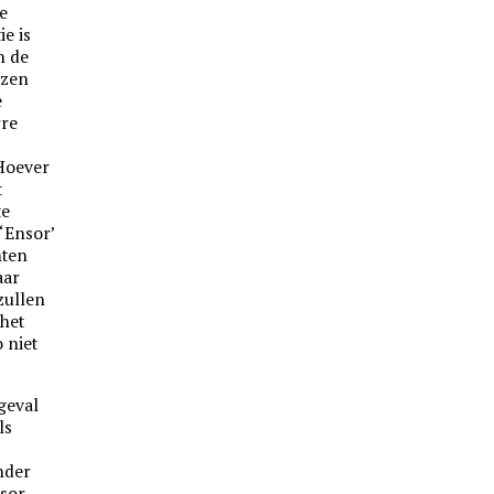
e
ie is
n de
ezen
e
rre
 Hoever
t
te
‘Ensor’
hten
aar
zullen
 het
 niet
 geval
ls
nder
nsor