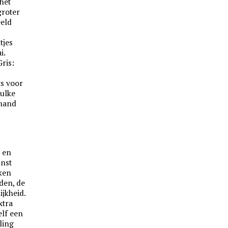
 het
groter
eeld
tjes
i.
ris:
e
ts voor
zulke
emand
 en
unst
ken
den, de
ijkheid.
xtra
elf een
ling