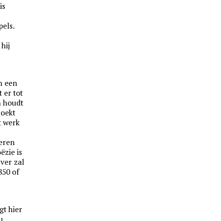
is
pels.
hij
n een
t er tot
n houdt
zoekt
t werk
deren
ëzie is
jver zal
850 of
gt hier
u