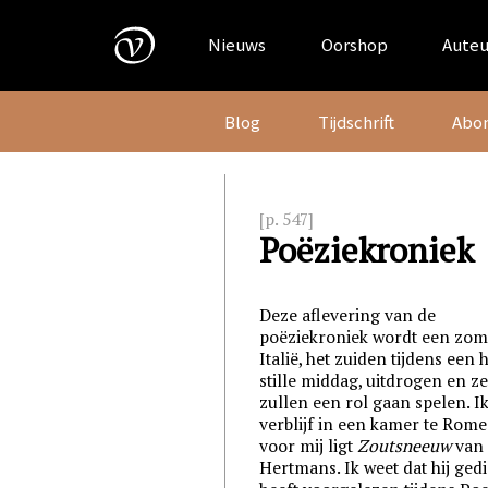
Skip
to
Nieuws
Oorshop
Auteu
content
Blog
Tijdschrift
Abo
[p. 547]
Poëziekroniek
Deze aflevering van de
poëziekroniek wordt een zom
Italië, het zuiden tijdens een 
stille middag, uitdrogen en z
zullen een rol gaan spelen. I
verblijf in een kamer te Rome
voor mij ligt
Zoutsneeuw
van 
Hertmans. Ik weet dat hij ged