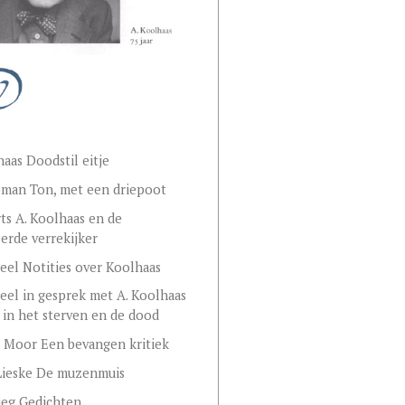
haas Doodstil eitje
man Ton, met een driepoot
rts A. Koolhaas en de
rde verrekijker
Deel Notities over Koolhaas
Deel in gesprek met A. Koolhaas
 in het sterven en de dood
 Moor Een bevangen kritiek
Lieske De muzenmuis
ieg Gedichten