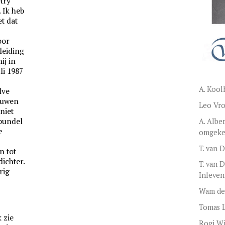
try
 Ik heb
t dat
oor
leiding
ij in
li 1987
A. Kool
lve
vouwen
Leo Vro
 niet
 bundel
A. Albe
e
omgekee
T. van 
n tot
ichter.
T. van 
rig
Inleven
Wam de
Tomas 
 zie
Rogi W