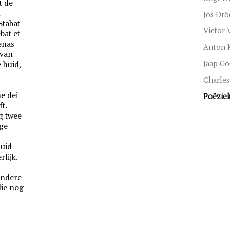
t de
n
Jos Drö
Stabat
Victor
bat et
enas
Anton 
 van
Jaap Go
 huid,
Charles
e dei
Poëzie
t.
g twee
ige
uid
lijk.
andere
ie nog