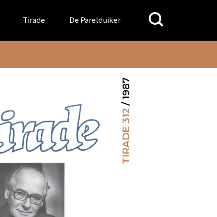
Search
Tirade
De Parelduiker
for:
/ 1987
TIRADE 312