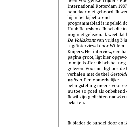
heeft voorgelezen tijdens Poe
International Rotterdam 1987.
hem daar niet gehoord. Ik wee
hij in het bijbehorend
programmablad is ingeleid d
Huub Beurskens. Ik heb die in
nog niet gelezen. Ik weet dat h
De Volkskrant
van vrijdag 3 ju
is geïnterviewd door Willem
Kuipers. Het interview, een ha
pagina groot, ligt hier opge
in mijn koffer: ik heb het nog
gelezen. Voor mij ligt ook de
verhalen met de titel
Gestold
wolken.
Een opmerkelijke
belangstelling ineens voor ee
nu toe zo goed als onbekend d
Ik wil zijn gedichten nauwkeu
bekijken.
Ik blader de bundel door en ik