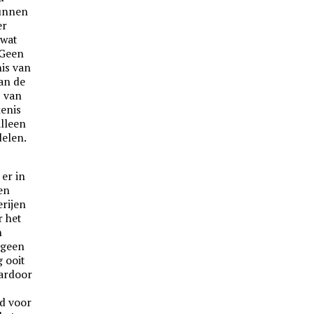
kunnen
er
 wat
 Geen
nis van
an de
s van
kenis
lleen
delen.
 er in
en
erijen
r het
n
 geen
 ooit
ardoor
ed voor