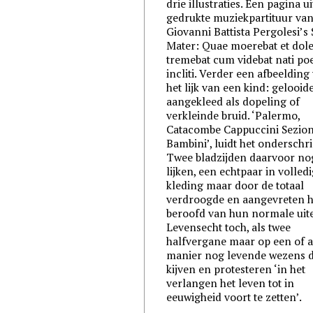
drie illustraties. Een pagina ui
gedrukte muziekpartituur va
Giovanni Battista Pergolesi’s 
Mater: Quae moerebat et dole
tremebat cum videbat nati po
incliti. Verder een afbeelding
het lijk van een kind: gelooide
aangekleed als dopeling of
verkleinde bruid. ‘Palermo,
Catacombe Cappuccini Sezion
Bambini’, luidt het onderschrif
Twee bladzijden daarvoor no
lijken, een echtpaar in volled
kleding maar door de totaal
verdroogde en aangevreten h
beroofd van hun normale uiter
Levensecht toch, als twee
halfvergane maar op een of 
manier nog levende wezens d
kijven en protesteren ‘in het
verlangen het leven tot in
eeuwigheid voort te zetten’.