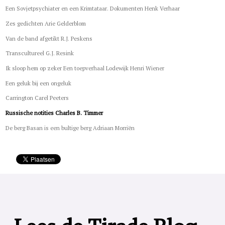
Een Sovjetpsychiater en een Krimtataar. Dokumenten Henk Verhaar
Zes gedichten Arie Gelderblom
Van de band afgetikt R.J. Peskens
Transcultureel G.J. Resink
Ik sloop hem op zeker Een toepverhaal Lodewijk Henri Wiener
Een geluk bij een ongeluk
Carrington Carel Peeters
Russische notities Charles B. Timmer
De berg Basan is een bultige berg Adriaan Morriën