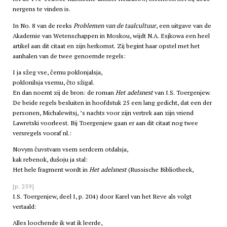
nergens te vinden is.
In No. 8 van de reeks
Problemen van de taalcultuur
, een uitgave van de
Akademie van Wetenschappen in Moskou, wijdt N.A. Esjkowa een heel
artikel aan dit citaat en zijn herkomst. Zij begint haar opstel met het
aanhalen van de twee genoemde regels:
I ja sžeg vse, čemu poklonjalsja,
poklonilsja vsemu, čto sžigal.
En dan noemt zij de bron: de roman
Het adelsnest
van I.S. Toergenjew.
De beide regels besluiten in hoofdstuk 25 een lang gedicht, dat een der
personen, Michalewitsj, ’s nachts voor zijn vertrek aan zijn vriend
Lawretski voorleest. Bij Toergenjew gaan er aan dit citaat nog twee
versregels vooraf nl.:
Novym čuvstvam vsem serdcem otdalsja,
kak rebenok, dušoju ja stal:
Het hele fragment wordt in
Het adelsnest
(Russische Bibliotheek,
[p. 259]
I.S. Toergenjew, deel I, p. 204) door Karel van het Reve als volgt
vertaald:
Alles loochende ik wat ik leerde,