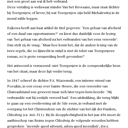
met een groet aan wat ik heb verbrand.
Deze vertaling is weliswaar minder Van het Reveaans, maar staat dichter
bij Toergenjew, of liever, bij wat Toergenjew zijn held Michalewitsj in de
mond wilde leggen.
Esjkowa heeft aan haar artikel de titel gegeven: ‘Een gebaar van afscheid
of een daad van opportunisme?’ en kiest dus duidelijk voor de lezing
van ‘het gebaar van afscheid na het verbranden van het eens vereerde’.
Dan stelt zij de vraag: ‘Maar hoe komt het, dat de andere lezing van de
twee regels, die zo lijnrecht in strijd is met de tekst van Toergenjews
roman, zo’n grote verspreiding heeft gevonden?’
Het antwoord is verrassend: niet Toergenjew is de oorspronkelijke bron
van het citaat, maar deze ligt verder terug.
In 1847 schreef de dichter P.A. Wjazemski, een intieme vriend van
Poesjkin, in een essay over Sainte-Beuve, die een vereerder van
Chateaubriand was geweest maar zich later tegen hem keerde: ‘Hij
verbrandde wat hij eertijds vereerd had.’ Een uitdrukking, die terug blijkt
te gaan op een overlevering uit de 5de eeuw, in verband met de
overgang tot het Christendom van de stichter van het rijk der Franken,
Chlodwig (ca. 466-511). Bij de doopplechtigheid in het jaar 496 moet de
aartbisschop van Reims tegen Chlodwig de volgende woorden hebben
gesproken: ‘incende quod adorasti, adora quod incendisti’, d.w.z.