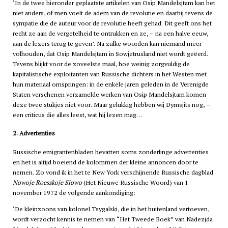
‘In de twee hieronder geplaatste artikelen van Osip Mandelsjtam kan het
niet anders, of men voelt de adem van de revolutie en daarbij tevens de
sympatie die de auteur voor de revolutie heeft gehad. Dit geeft ons het
recht ze aan de vergetelheid te ontrukken en ze, – na een halve eeuw,
aan de lezers terug te geven’. Na zulke woorden kan niemand meer
volhouden, dat Osip Mandelsjtam in Sowjetrusland niet wordt geëerd.
Tevens blijkt voor de zoveelste maal, hoe weinig zorgvuldig de
kapitalistische exploitanten van Russische dichters in het Westen met
hun materiaal omspringen: in de enkele jaren geleden in de Verenigde
Staten verschenen verzamelde werken van Osip Mandelsjtam komen
deze twee stukjes niet voor. Maar gelukkig hebben wij Dymsjits nog, –
een criticus die alles leest, wat hij lezen mag…
2. Advertenties
Russische emigrantenbladen bevatten soms zonderlinge advertenties
en het is altijd boeiend de kolommen der kleine annoncen door te
nemen. Zo vond ik in het te New York verschijnende Russische dagblad
Nowoje Roesskoje Slowo
(Het Nieuwe Russische Woord) van 1
november 1972 de volgende aankondiging:
‘De kleinzoons van kolonel Tsygalski, die in het buitenland vertoeven,
wordt verzocht kennis te nemen van “Het Tweede Boek” van Nadezjda