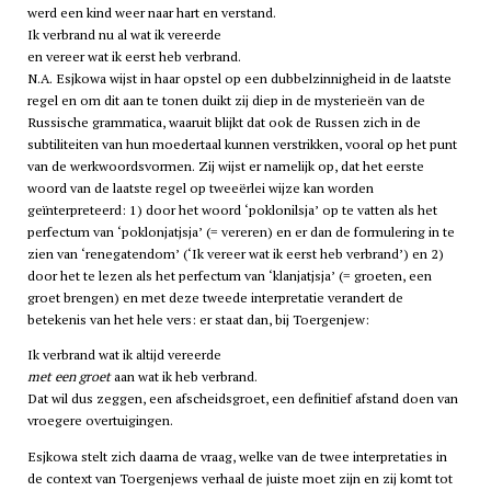
werd een kind weer naar hart en verstand.
Ik verbrand nu al wat ik vereerde
en vereer wat ik eerst heb verbrand.
N.A. Esjkowa wijst in haar opstel op een dubbelzinnigheid in de laatste
regel en om dit aan te tonen duikt zij diep in de mysterieën van de
Russische grammatica, waaruit blijkt dat ook de Russen zich in de
subtiliteiten van hun moedertaal kunnen verstrikken, vooral op het punt
van de werkwoordsvormen. Zij wijst er namelijk op, dat het eerste
woord van de laatste regel op tweeërlei wijze kan worden
geïnterpreteerd: 1) door het woord ‘poklonilsja’ op te vatten als het
perfectum van ‘poklonjatjsja’ (= vereren) en er dan de formulering in te
zien van ‘renegatendom’ (‘Ik vereer wat ik eerst heb verbrand’) en 2)
door het te lezen als het perfectum van ‘klanjatjsja’ (= groeten, een
groet brengen) en met deze tweede interpretatie verandert de
betekenis van het hele vers: er staat dan, bij Toergenjew:
Ik verbrand wat ik altijd vereerde
met een groet
aan wat ik heb verbrand.
Dat wil dus zeggen, een afscheidsgroet, een definitief afstand doen van
vroegere overtuigingen.
Esjkowa stelt zich daarna de vraag, welke van de twee interpretaties in
de context van Toergenjews verhaal de juiste moet zijn en zij komt tot