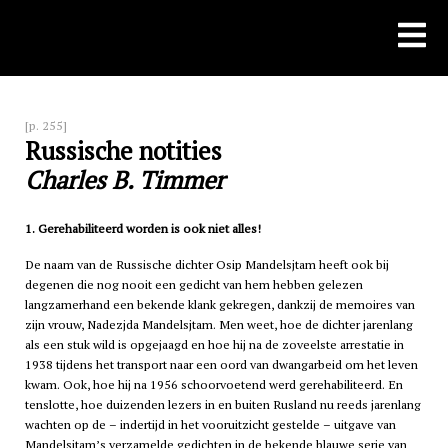
Skip
to
content
[p. 255]
Russische notities
Charles B. Timmer
1. Gerehabiliteerd worden is ook niet alles!
De naam van de Russische dichter Osip Mandelsjtam heeft ook bij
degenen die nog nooit een gedicht van hem hebben gelezen
langzamerhand een bekende klank gekregen, dankzij de memoires van
zijn vrouw, Nadezjda Mandelsjtam. Men weet, hoe de dichter jarenlang
als een stuk wild is opgejaagd en hoe hij na de zoveelste arrestatie in
1938 tijdens het transport naar een oord van dwangarbeid om het leven
kwam. Ook, hoe hij na 1956 schoorvoetend werd gerehabiliteerd. En
tenslotte, hoe duizenden lezers in en buiten Rusland nu reeds jarenlang
wachten op de – indertijd in het vooruitzicht gestelde – uitgave van
Mandelsjtam’s verzamelde gedichten in de bekende blauwe serie van