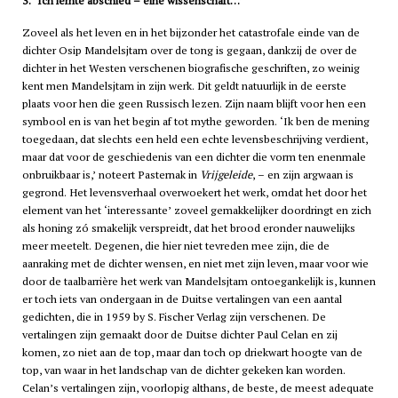
3. ‘Ich lernte abschied – eine wissenschaft…’
Zoveel als het leven en in het bijzonder het catastrofale einde van de
dichter Osip Mandelsjtam over de tong is gegaan, dankzij de over de
dichter in het Westen verschenen biografische geschriften, zo weinig
kent men Mandelsjtam in zijn werk. Dit geldt natuurlijk in de eerste
plaats voor hen die geen Russisch lezen. Zijn naam blijft voor hen een
symbool en is van het begin af tot mythe geworden. ‘Ik ben de mening
toegedaan, dat slechts een held een echte levensbeschrijving verdient,
maar dat voor de geschiedenis van een dichter die vorm ten enenmale
onbruikbaar is,’ noteert Pasternak in
Vrijgeleide
, – en zijn argwaan is
gegrond. Het levensverhaal overwoekert het werk, omdat het door het
element van het ‘interessante’ zoveel gemakkelijker doordringt en zich
als honing zó smakelijk verspreidt, dat het brood eronder nauwelijks
meer meetelt. Degenen, die hier niet tevreden mee zijn, die de
aanraking met de dichter wensen, en niet met zijn leven, maar voor wie
door de taalbarrière het werk van Mandelsjtam ontoegankelijk is, kunnen
er toch iets van ondergaan in de Duitse vertalingen van een aantal
gedichten, die in 1959 by S. Fischer Verlag zijn verschenen. De
vertalingen zijn gemaakt door de Duitse dichter Paul Celan en zij
komen, zo niet aan de top, maar dan toch op driekwart hoogte van de
top, van waar in het landschap van de dichter gekeken kan worden.
Celan’s vertalingen zijn, voorlopig althans, de beste, de meest adequate