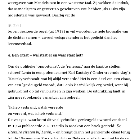
weergaven van Mandelsjtam in een westerse taal. Zij wekken de indruk,
dat Mandelsjtam ongeveer zo geschreven zou hebben, als Duits zijn
moedertaal was geweest. Daarbij vat de
[p. 258]
boven geciteerde regel (uit 1918) in vijf woorden de hele biografie van
de dichter samen – zoveel welsprekender is het gedicht dan het
levensverhaal.
4. Een citaat – wai staat er en waar staat het?
Om de politieke ‘opportunist’, de ‘renegaat’ aan de kaak te stellen,
schreef Lenin in een polemiek met Karl Kautsky (‘Onder vreemde vlag’):
‘Kautsky verbrandt, wat hij altijd vereerde.’ Het is een deel van een citaat,
van een ‘gevleugeld woord’, dat Lenin klaarblijkelijk erg beviel, want hij
gebruikt het op tal van plaatsen in zijn werken. De uitdrukking luidt, in
zijn meest bekende variant, in zijn geheel:
‘Ik heb verbrand, wat ik vereerde
en vereerd, wat ik heb verbrand.’
De vraag is: waar komt dit veel gebruikte gevleugelde woord vandaan?
In 1934 publiceerde A.G. Tsejtlin in Moskou een boek getiteld:
De
literaire citaten bij Lenin
, – en brengt daarin het genoemde citaat terug
tot de 19e-eeuwse Russische dichter Nekrasow, ofschoon het bij deze