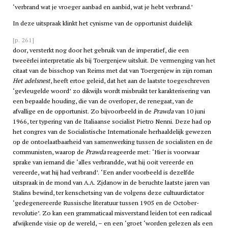
‘verbrand wat je vroeger aanbad en aanbid, wat je hebt verbrand.’
In deze uitspraak klinkt het cynisme van de opportunist duidelijk
[p. 261]
door, versterkt nog door het gebruik van de imperatief, die een
tweeërlei interpretatie als bij Toergenjew uitsluit. De vermenging van het
citaat van de bisschop van Reims met dat van Toergenjew in zijn roman
Het adelsnest
, heeft ertoe geleid, dat het aan de laatste toegeschreven
‘gevleugelde woord’ zo dikwijls wordt misbruikt ter karakterisering van
een bepaalde houding, die van de overloper, de renegaat, van de
afvallige en de opportunist. Zo bijvoorbeeld in de
Prawda
van 10 juni
1966, ter typering van de Italiaanse socialist Pietro Nenni. Deze had op
het congres van de Socialistische Internationale herhaaldelijk gewezen
op de ontoelaatbaarheid van samenwerking tussen de socialisten en de
communisten, waarop de
Prawda
reageerde met: ‘Hier is voorwaar
sprake van iemand die ‘alles verbrandde, wat hij ooit vereerde en
vereerde, wat hij had verbrand’. ‘Een ander voorbeeld is dezelfde
uitspraak in de mond van A.A. Zjdanow in de beruchte laatste jaren van
Stalins bewind, ter kenschetsing van de volgens deze cultuurdictator
‘gedegenereerde Russische literatuur tussen 1905 en de October-
revolutie’. Zo kan een grammaticaal misverstand leiden tot een radicaal
afwijkende visie op de wereld, – en een ‘groet ‘worden gelezen als een