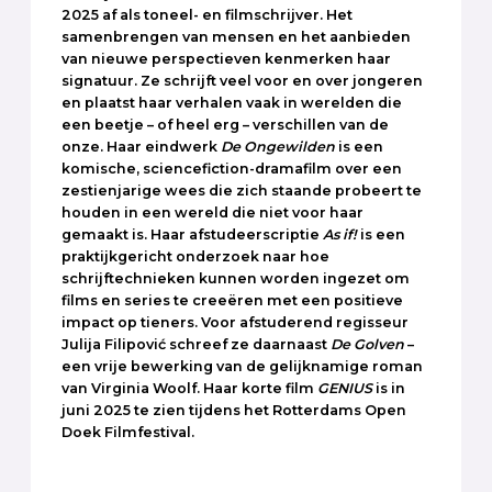
2025 af als toneel- en filmschrijver. Het
samenbrengen van mensen en het aanbieden
van nieuwe perspectieven kenmerken haar
signatuur. Ze schrijft veel voor en over jongeren
en plaatst haar verhalen vaak in werelden die
een beetje – of heel erg – verschillen van de
onze. Haar eindwerk
De Ongewilden
is een
komische, sciencefiction-dramafilm over een
zestienjarige wees die zich staande probeert te
houden in een wereld die niet voor haar
gemaakt is. Haar afstudeerscriptie
As if!
is een
praktijkgericht onderzoek naar hoe
schrijftechnieken kunnen worden ingezet om
films en series te creeëren met een positieve
impact op tieners. Voor afstuderend regisseur
Julija Filipović schreef ze daarnaast
De Golven
–
een vrije bewerking van de gelijknamige roman
van Virginia Woolf. Haar korte film
GENIUS
is in
juni 2025 te zien tijdens het Rotterdams Open
Doek Filmfestival.