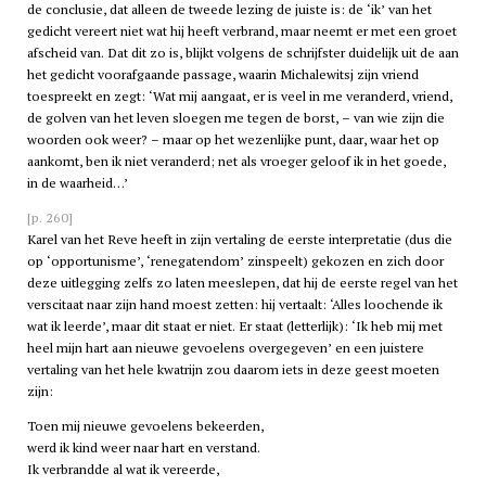
de conclusie, dat alleen de tweede lezing de juiste is: de ‘ik’ van het
gedicht vereert niet wat hij heeft verbrand, maar neemt er met een groet
afscheid van. Dat dit zo is, blijkt volgens de schrijfster duidelijk uit de aan
het gedicht voorafgaande passage, waarin Michalewitsj zijn vriend
toespreekt en zegt: ‘Wat mij aangaat, er is veel in me veranderd, vriend,
de golven van het leven sloegen me tegen de borst, – van wie zijn die
woorden ook weer? – maar op het wezenlijke punt, daar, waar het op
aankomt, ben ik niet veranderd; net als vroeger geloof ik in het goede,
in de waarheid…’
[p. 260]
Karel van het Reve heeft in zijn vertaling de eerste interpretatie (dus die
op ‘opportunisme’, ‘renegatendom’ zinspeelt) gekozen en zich door
deze uitlegging zelfs zo laten meeslepen, dat hij de eerste regel van het
verscitaat naar zijn hand moest zetten: hij vertaalt: ‘Alles loochende ik
wat ik leerde’, maar dit staat er niet. Er staat (letterlijk): ‘Ik heb mij met
heel mijn hart aan nieuwe gevoelens overgegeven’ en een juistere
vertaling van het hele kwatrijn zou daarom iets in deze geest moeten
zijn:
Toen mij nieuwe gevoelens bekeerden,
werd ik kind weer naar hart en verstand.
Ik verbrandde al wat ik vereerde,