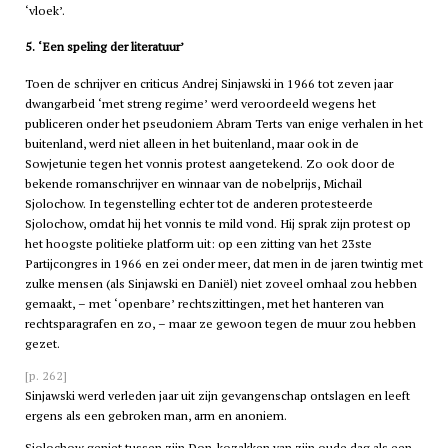
‘vloek’.
5. ‘Een speling der literatuur’
Toen de schrijver en criticus Andrej Sinjawski in 1966 tot zeven jaar
dwangarbeid ‘met streng regime’ werd veroordeeld wegens het
publiceren onder het pseudoniem Abram Terts van enige verhalen in het
buitenland, werd niet alleen in het buitenland, maar ook in de
Sowjetunie tegen het vonnis protest aangetekend. Zo ook door de
bekende romanschrijver en winnaar van de nobelprijs, Michail
Sjolochow. In tegenstelling echter tot de anderen protesteerde
Sjolochow, omdat hij het vonnis te mild vond. Hij sprak zijn protest op
het hoogste politieke platform uit: op een zitting van het 23ste
Partijcongres in 1966 en zei onder meer, dat men in de jaren twintig met
zulke mensen (als Sinjawski en Daniël) niet zoveel omhaal zou hebben
gemaakt, – met ‘openbare’ rechtszittingen, met het hanteren van
rechtsparagrafen en zo, – maar ze gewoon tegen de muur zou hebben
gezet.
[p. 262]
Sinjawski werd verleden jaar uit zijn gevangenschap ontslagen en leeft
ergens als een gebroken man, arm en anoniem.
Sjolochow geniet tussen zijn Don-kozakken van zijn oude dag als een