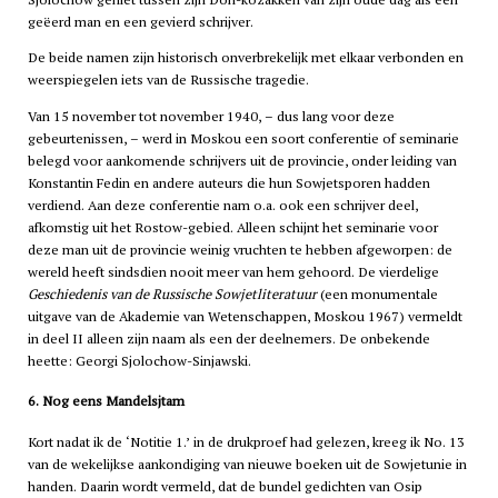
geëerd man en een gevierd schrijver.
De beide namen zijn historisch onverbrekelijk met elkaar verbonden en
weerspiegelen iets van de Russische tragedie.
Van 15 november tot november 1940, – dus lang voor deze
gebeurtenissen, – werd in Moskou een soort conferentie of seminarie
belegd voor aankomende schrijvers uit de provincie, onder leiding van
Konstantin Fedin en andere auteurs die hun Sowjetsporen hadden
verdiend. Aan deze conferentie nam o.a. ook een schrijver deel,
afkomstig uit het Rostow-gebied. Alleen schijnt het seminarie voor
deze man uit de provincie weinig vruchten te hebben afgeworpen: de
wereld heeft sindsdien nooit meer van hem gehoord. De vierdelige
Geschiedenis van de Russische Sowjetliteratuur
(een monumentale
uitgave van de Akademie van Wetenschappen, Moskou 1967) vermeldt
in deel II alleen zijn naam als een der deelnemers. De onbekende
heette: Georgi Sjolochow-Sinjawski.
6. Nog eens Mandelsjtam
Kort nadat ik de ‘Notitie 1.’ in de drukproef had gelezen, kreeg ik No. 13
van de wekelijkse aankondiging van nieuwe boeken uit de Sowjetunie in
handen. Daarin wordt vermeld, dat de bundel gedichten van Osip