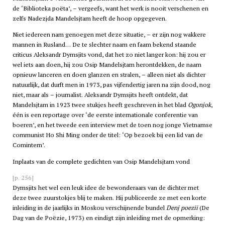
de ‘Biblioteka poëta’, – vergeefs, want het werk is nooit verschenen en
zelfs Nadezjda Mandelsjtam heeft de hoop opgegeven.
Niet iedereen nam genoegen met deze situatie, – er zijn nog wakkere
mannen in Rusland… De te slechter naam en faam bekend staande
criticus Aleksandr Dymsjits vond, dat het zo niet langer kon: hij zou er
wel iets aan doen, hij zou Osip Mandelsjtam herontdekken, de naam
opnieuw lanceren en doen glanzen en stralen, – alleen niet als dichter
natuurlijk, dat durft men in 1973, pas vijfendertig jaren na zijn dood, nog
niet, maar als – journalist. Aleksandr Dymsjits heeft ontdekt, dat
Mandelsjtam in 1923 twee stukjes heeft geschreven in het blad
Ogonjok
,
één is een reportage over ‘de eerste internationale conferentie van
boeren’, en het tweede een interview met de toen nog jonge Vietnamse
communist Ho Shi Ming onder de titel: ‘Op bezoek bij een lid van de
Comintern’.
Inplaats van de complete gedichten van Osip Mandelsjtam vond
[p. 256]
Dymsjits het wel een leuk idee de bewonderaars van de dichter met
deze twee zuurstokjes blij te maken. Hij publiceerde ze met een korte
inleiding in de jaarlijks in Moskou verschijnende bundel
Denj poezii
(De
Dag van de Poëzie, 1973) en eindigt zijn inleiding met de opmerking: