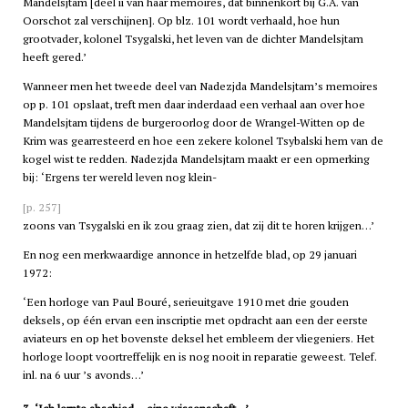
Mandelsjtam [deel
ii
van haar memoires, dat binnenkort bij G.A. van
Oorschot zal verschijnen]. Op blz. 101 wordt verhaald, hoe hun
grootvader, kolonel Tsygalski, het leven van de dichter Mandelsjtam
heeft gered.’
Wanneer men het tweede deel van Nadezjda Mandelsjtam’s memoires
op p. 101 opslaat, treft men daar inderdaad een verhaal aan over hoe
Mandelsjtam tijdens de burgeroorlog door de Wrangel-Witten op de
Krim was gearresteerd en hoe een zekere kolonel Tsybalski hem van de
kogel wist te redden. Nadezjda Mandelsjtam maakt er een opmerking
bij: ‘Ergens ter wereld leven nog klein-
[p. 257]
zoons van Tsygalski en ik zou graag zien, dat zij dit te horen krijgen…’
En nog een merkwaardige annonce in hetzelfde blad, op 29 januari
1972:
‘Een horloge van Paul Bouré, serieuitgave 1910 met drie gouden
deksels, op één ervan een inscriptie met opdracht aan een der eerste
aviateurs en op het bovenste deksel het embleem der vliegeniers. Het
horloge loopt voortreffelijk en is nog nooit in reparatie geweest. Telef.
inl. na 6 uur ’s avonds…’