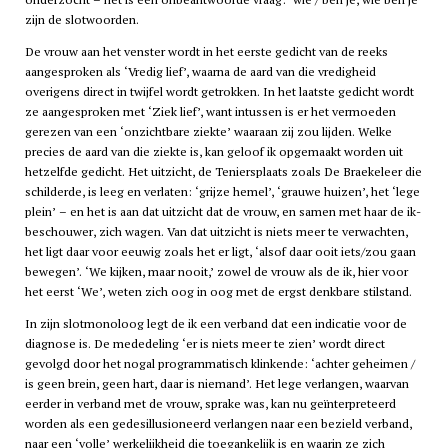
zijn de slotwoorden.
De vrouw aan het venster wordt in het eerste gedicht van de reeks
aangesproken als ‘Vredig lief’, waarna de aard van die vredigheid
overigens direct in twijfel wordt getrokken. In het laatste gedicht wordt
ze aangesproken met ‘Ziek lief’, want intussen is er het vermoeden
gerezen van een ‘onzichtbare ziekte’ waaraan zij zou lijden. Welke
precies de aard van die ziekte is, kan geloof ik opgemaakt worden uit
hetzelfde gedicht. Het uitzicht, de Teniersplaats zoals De Braekeleer die
schilderde, is leeg en verlaten: ‘grijze hemel’, ‘grauwe huizen’, het ‘lege
plein’ – en het is aan dat uitzicht dat de vrouw, en samen met haar de ik-
beschouwer, zich wagen. Van dat uitzicht is niets meer te verwachten,
het ligt daar voor eeuwig zoals het er ligt, ‘alsof daar ooit iets/zou gaan
bewegen’. ‘We kijken, maar nooit,’ zowel de vrouw als de ik, hier voor
het eerst ‘We’, weten zich oog in oog met de ergst denkbare stilstand.
In zijn slotmonoloog legt de ik een verband dat een indicatie voor de
diagnose is. De mededeling ‘er is niets meer te zien’ wordt direct
gevolgd door het nogal programmatisch klinkende: ‘achter geheimen /
is geen brein, geen hart, daar is niemand’. Het lege verlangen, waarvan
eerder in verband met de vrouw, sprake was, kan nu geïnterpreteerd
worden als een gedesillusioneerd verlangen naar een bezield verband,
naar een ‘volle’ werkelijkheid die toegankelijk is en waarin ze zich