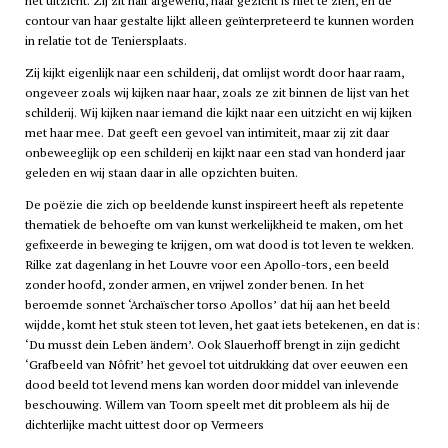
het uitzicht. Zij zit half afgewend, haar gezicht is niet te zien, en de
contour van haar gestalte lijkt alleen geïnterpreteerd te kunnen worden
in relatie tot de Teniersplaats.
Zij kijkt eigenlijk naar een schilderij, dat omlijst wordt door haar raam,
ongeveer zoals wij kijken naar haar, zoals ze zit binnen de lijst van het
schilderij. Wij kijken naar iemand die kijkt naar een uitzicht en wij kijken
met haar mee. Dat geeft een gevoel van intimiteit, maar zij zit daar
onbeweeglijk op een schilderij en kijkt naar een stad van honderd jaar
geleden en wij staan daar in alle opzichten buiten.
De poëzie die zich op beeldende kunst inspireert heeft als repetente
thematiek de behoefte om van kunst werkelijkheid te maken, om het
gefixeerde in beweging te krijgen, om wat dood is tot leven te wekken.
Rilke zat dagenlang in het Louvre voor een Apollo-tors, een beeld
zonder hoofd, zonder armen, en vrijwel zonder benen. In het
beroemde sonnet ‘Archaïscher torso Apollos’ dat hij aan het beeld
wijdde, komt het stuk steen tot leven, het gaat iets betekenen, en dat is:
‘Du musst dein Leben ändern’. Ook Slauerhoff brengt in zijn gedicht
‘Grafbeeld van Nôfrit’ het gevoel tot uitdrukking dat over eeuwen een
dood beeld tot levend mens kan worden door middel van inlevende
beschouwing. Willem van Toorn speelt met dit probleem als hij de
dichterlijke macht uittest door op Vermeers