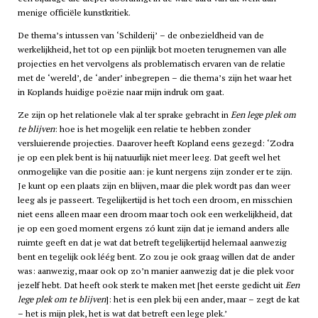
menige officiële kunstkritiek.
De thema’s intussen van ‘Schilderij’ – de onbezieldheid van de
werkelijkheid, het tot op een pijnlijk bot moeten terugnemen van alle
projecties en het vervolgens als problematisch ervaren van de relatie
met de ‘wereld’, de ‘ander’ inbegrepen – die thema’s zijn het waar het
in Koplands huidige poëzie naar mijn indruk om gaat.
Ze zijn op het relationele vlak al ter sprake gebracht in
Een lege plek om
te blijven
: hoe is het mogelijk een relatie te hebben zonder
versluierende projecties. Daarover heeft Kopland eens gezegd: ‘Zodra
je op een plek bent is hij natuurlijk niet meer leeg. Dat geeft wel het
onmogelijke van die positie aan: je kunt nergens zijn zonder er te zijn.
Je kunt op een plaats zijn en blijven, maar die plek wordt pas dan weer
leeg als je passeert. Tegelijkertijd is het toch een droom, en misschien
niet eens alleen maar een droom maar toch ook een werkelijkheid, dat
je op een goed moment ergens zó kunt zijn dat je iemand anders alle
ruimte geeft en dat je wat dat betreft tegelijkertijd helemaal aanwezig
bent en tegelijk ook léég bent. Zo zou je ook graag willen dat de ander
was: aanwezig, maar ook op zo’n manier aanwezig dat je die plek voor
jezelf hebt. Dat heeft ook sterk te maken met [het eerste gedicht uit
Een
lege plek om te blijven
]: het is een plek bij een ander, maar – zegt de kat
– het is mijn plek, het is wat dat betreft een lege plek.’