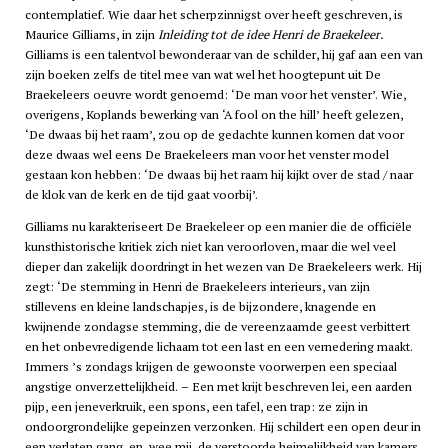
contemplatief. Wie daar het scherpzinnigst over heeft geschreven, is
Maurice Gilliams, in zijn
Inleiding tot de idee Henri de Braekeleer.
Gilliams is een talentvol bewonderaar van de schilder, hij gaf aan een van
zijn boeken zelfs de titel mee van wat wel het hoogtepunt uit De
Braekeleers oeuvre wordt genoemd: ‘De man voor het venster’. Wie,
overigens, Koplands bewerking van ‘A fool on the hill’ heeft gelezen,
‘De dwaas bij het raam’, zou op de gedachte kunnen komen dat voor
deze dwaas wel eens De Braekeleers man voor het venster model
gestaan kon hebben: ‘De dwaas bij het raam hij kijkt over de stad / naar
de klok van de kerk en de tijd gaat voorbij’.
Gilliams nu karakteriseert De Braekeleer op een manier die de officiële
kunsthistorische kritiek zich niet kan veroorloven, maar die wel veel
dieper dan zakelijk doordringt in het wezen van De Braekeleers werk. Hij
zegt: ‘De stemming in Henri de Braekeleers interieurs, van zijn
stillevens en kleine landschapjes, is de bijzondere, knagende en
kwijnende zondagse stemming, die de vereenzaamde geest verbittert
en het onbevredigende lichaam tot een last en een vernedering maakt.
Immers ’s zondags krijgen de gewoonste voorwerpen een speciaal
angstige onverzettelijkheid. – Een met krijt beschreven lei, een aarden
pijp, een jeneverkruik, een spons, een tafel, een trap: ze zijn in
ondoorgrondelijke gepeinzen verzonken. Hij schildert een open deur in
een verlaten gang, en, wee mij, de verstoorde heimelijkheid van kamers