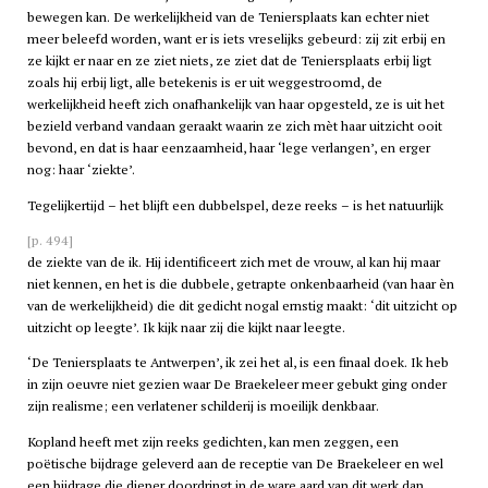
bewegen kan. De werkelijkheid van de Teniersplaats kan echter niet
meer beleefd worden, want er is iets vreselijks gebeurd: zij zit erbij en
ze kijkt er naar en ze ziet niets, ze ziet dat de Teniersplaats erbij ligt
zoals hij erbij ligt, alle betekenis is er uit weggestroomd, de
werkelijkheid heeft zich onafhankelijk van haar opgesteld, ze is uit het
bezield verband vandaan geraakt waarin ze zich mèt haar uitzicht ooit
bevond, en dat is haar eenzaamheid, haar ‘lege verlangen’, en erger
nog: haar ‘ziekte’.
Tegelijkertijd – het blijft een dubbelspel, deze reeks – is het natuurlijk
[p. 494]
de ziekte van de ik. Hij identificeert zich met de vrouw, al kan hij maar
niet kennen, en het is die dubbele, getrapte onkenbaarheid (van haar èn
van de werkelijkheid) die dit gedicht nogal ernstig maakt: ‘dit uitzicht op
uitzicht op leegte’. Ik kijk naar zij die kijkt naar leegte.
‘De Teniersplaats te Antwerpen’, ik zei het al, is een finaal doek. Ik heb
in zijn oeuvre niet gezien waar De Braekeleer meer gebukt ging onder
zijn realisme; een verlatener schilderij is moeilijk denkbaar.
Kopland heeft met zijn reeks gedichten, kan men zeggen, een
poëtische bijdrage geleverd aan de receptie van De Braekeleer en wel
een bijdrage die dieper doordringt in de ware aard van dit werk dan