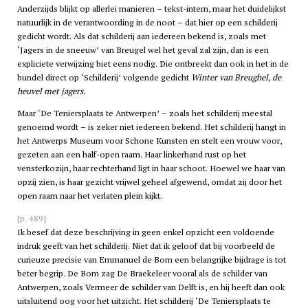
Anderzijds blijkt op allerlei manieren – tekst-intern, maar het duidelijkst
natuurlijk in de verantwoording in de noot – dat hier op een schilderij
gedicht wordt. Als dat schilderij aan iedereen bekend is, zoals met
‘Jagers in de sneeuw’ van Breugel wel het geval zal zijn, dan is een
expliciete verwijzing biet eens nodig. Die ontbreekt dan ook in het in de
bundel direct op ‘Schilderij’ volgende gedicht
Winter van Breughel, de
heuvel met jagers.
Maar ‘De Teniersplaats te Antwerpen’ – zoals het schilderij meestal
genoemd wordt – is zeker niet iedereen bekend. Het schilderij hangt in
het Antwerps Museum voor Schone Kunsten en stelt een vrouw voor,
gezeten aan een half-open raam. Haar linkerhand rust op het
vensterkozijn, haar rechterhand ligt in haar schoot. Hoewel we haar van
opzij zien, is haar gezicht vrijwel geheel afgewend, omdat zij door het
open raam naar het verlaten plein kijkt.
[p. 489]
Ik besef dat deze beschrijving in geen enkel opzicht een voldoende
indruk geeft van het schilderij. Niet dat ik geloof dat bij voorbeeld de
curieuze precisie van Emmanuel de Bom een belangrijke bijdrage is tot
beter begrip. De Bom zag De Braekeleer vooral als de schilder van
Antwerpen, zoals Vermeer de schilder van Delft is, en hij heeft dan ook
uitsluitend oog voor het uitzicht. Het schilderij ‘De Teniersplaats te