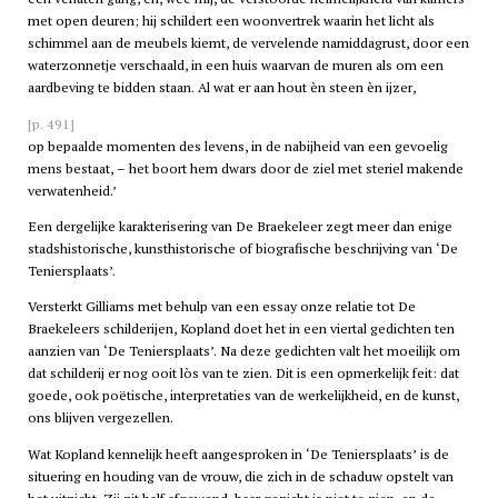
met open deuren; hij schildert een woonvertrek waarin het licht als
schimmel aan de meubels kiemt, de vervelende namiddagrust, door een
waterzonnetje verschaald, in een huis waarvan de muren als om een
aardbeving te bidden staan. Al wat er aan hout èn steen èn ijzer,
[p. 491]
op bepaalde momenten des levens, in de nabijheid van een gevoelig
mens bestaat, – het boort hem dwars door de ziel met steriel makende
verwatenheid.’
Een dergelijke karakterisering van De Braekeleer zegt meer dan enige
stadshistorische, kunsthistorische of biografische beschrijving van ‘De
Teniersplaats’.
Versterkt Gilliams met behulp van een essay onze relatie tot De
Braekeleers schilderijen, Kopland doet het in een viertal gedichten ten
aanzien van ‘De Teniersplaats’. Na deze gedichten valt het moeilijk om
dat schilderij er nog ooit lòs van te zien. Dit is een opmerkelijk feit: dat
goede, ook poëtische, interpretaties van de werkelijkheid, en de kunst,
ons blijven vergezellen.
Wat Kopland kennelijk heeft aangesproken in ‘De Teniersplaats’ is de
situering en houding van de vrouw, die zich in de schaduw opstelt van