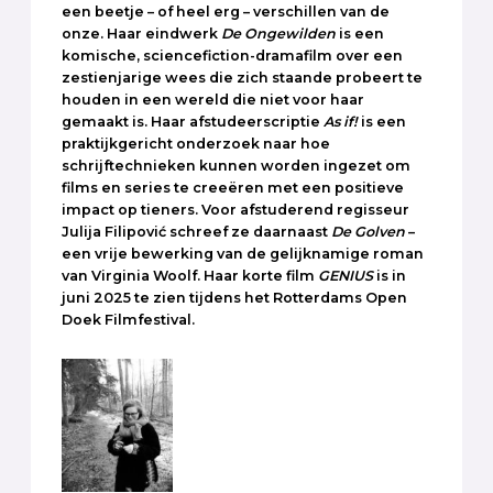
een beetje – of heel erg – verschillen van de
onze. Haar eindwerk
De Ongewilden
is een
komische, sciencefiction-dramafilm over een
zestienjarige wees die zich staande probeert te
houden in een wereld die niet voor haar
gemaakt is. Haar afstudeerscriptie
As if!
is een
praktijkgericht onderzoek naar hoe
schrijftechnieken kunnen worden ingezet om
films en series te creeëren met een positieve
impact op tieners. Voor afstuderend regisseur
Julija Filipović schreef ze daarnaast
De Golven
–
een vrije bewerking van de gelijknamige roman
van Virginia Woolf. Haar korte film
GENIUS
is in
juni 2025 te zien tijdens het Rotterdams Open
Doek Filmfestival.