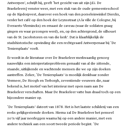
Antwerpen’, schrijft hij, geeft ‘het gezicht van uit zijn [d.i. De
Braekeleers] venster weer, met een stuk van de oude gemeenteschool
op de Kipdorpvest, daarover een hoek van den porseleinwinkel Dierckx,
verder het café op den hoek der Leynsstraat (A la ville de Cologne, bij
Everaerts-Vleminckx) en ernaast de caveau (waar de soldaten graag
gingen en waar gezongen werd), en, op den achtergrond, de silhouet
van de St. Jacobstoren en van die kerk’. Dat is klaarblijkelijk de
stadshistorische opwinding die een rechtgeaard Antwerpenaar bij ‘De
Teniersplaats’ voelt.
Er wordt in de literatuur over De Braekeleer merkwaardig genoeg
nauwelijks een interpretatieprobleem gemaakt van al die zittende,
staande, uitkijkende en wachtende mensen die we op zijn doeken
aantreffen. Zeker, ‘De Teniersplaats’ is moeilijk denkbaar zonder
Vermeer, De Hoogh en Terborgh, zeventiende-eeuwers die, naar
bekend is, het motief van het interieur met open raam aan De
Braekeleer verschaften. Maar De Braekeleer vatte hun draad toch op een
bijzondere manier op.
‘De Teniersplaats’ dateert van 1878. Het is het laatste schilderij van een
reeks gelijkgestemde doeken. Hierna zal De Braekeleer het penseel
zo’n vijf jaar neerleggen waarna hij op een andere manier, met een
andere techniek aan een soort tweede periode begint. ‘De