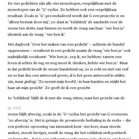
De vier gedichten zijn alle vier monologen, vergelijkbaar met de
monologen van de ‘G’-cyclus. Ze hebben ook een vergelijkbaar
resultaat. Zoals in ‘G’ geconcludeerd wordt dat G een projectie is en
‘alleen bestaat door mij’, zo slaat in ‘Schilderij’ de aandacht voor de
vrouw ten slotte naar binnen en wordt de vraag aan haar: ‘wie ben je’
identiek aan de vraag: ‘wie ben ik’.
Het dagboek ‘Over het maken van een gedicht’ – achterin de bundel
opgenomen – resulteert in een gedicht waarin de vraag ‘wie ben je’ ook
nadrukkelijk voorkomt: ‘Wie ben je, zeg ik, we hebben/ samen een
leven al achter de rug en nog moet ik /denken, liefste wie ben je’. Maar
in dat gedicht treedt de vrouw handelend op, ze is echt en niet van verf
en ze kan dus een antwoord geven, al is het geen antwoord in strikte
zin, maar
gedrag
: ‘Ze neemt mijn hoofd / in haar handen en strijkt het
haar uit mijn gezicht’. Ze geeft de ik een gezicht.
In ‘Schilderij’ blijft de ik met die vraag zitten, want het gezicht van de
[p. 493]
vrouw blijft afwezig, zoals in de ‘G’-cyclus het gezicht van G eveneens
‘zo afwezig’ is. Het is getuige de gevarieerde herhaling in de reeks – die
een perfecte opvoering van intensiteit kent: vier keer, maar steeds
anders, steeds heviger, wordt de vraag die het schilderij stelt poëtisch
onderzocht – het is een onbeantwoorde vraag: ‘wie / ben je, wie ben je’