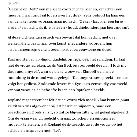
[p. 492]
‘Gezicht op Delft’ een meisje tevoorschijn te roepen, vanachter een
muur, en haar rond laat lopen over het doek; zelfs belooft hij haar een
van de rijke heren vooraan, maar ironisch: ‘Zeker / laat ik er één bij je
slapen / vannacht, als ik je in leven / houd, driehonderd jaar hiervandaan’.
Al deze dichters zijn er zich van bewust dat hun gedicht niet over
werkelijkheid gaat, maar over kunst, met andere woorden: hun
inspanningen zijn gericht tegen fixatie, vereeuwiging en dood.
Kopland stelt zijn ik-figuur duidelijk op
tegenover
het schilderij. Hij laat
niet de vrouw spreken, zoals Van Eyck bij voorbeeld deed in ‘I lock my
door upon myself’, waar de bleke vrouw van Khnopff een lange
monoloog in de mond wordt gelegd: ‘De jonge vrouw spreekt:’, en dan
volgt het gedicht. Zodoende levert Van Eyck een eenvoudig voorbeeld
van wat vanouds de behoefte is aan een ‘sprekend beeld’.
Kopland respecteert het feit dat de vrouw zich moeilijk laat kennen, want
ze zit van ons afgewend: hij laat háar niet mijmeren, maar een
toeschouwer. Zoals zij zit, zo zal ze blijven zitten, het gelaat afgekeerd.
Om de vraag waar dit gedicht om gaat zo scherp en emotioneel
mogelijk te stellen, laat Kopland de ik-toeschouwer de vrouw op het
schilderij aanspreken met: ‘lief’.