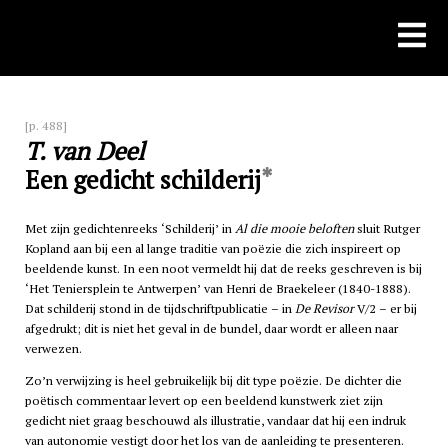
Skip
to
content
[p. 488]
T. van Deel
*
Een gedicht schilderij
Met zijn gedichtenreeks ‘Schilderij’ in
Al die mooie beloften
sluit Rutger
Kopland aan bij een al lange traditie van poëzie die zich inspireert op
beeldende kunst. In een noot vermeldt hij dat de reeks geschreven is bij
‘Het Teniersplein te Antwerpen’ van Henri de Braekeleer (1840-1888).
Dat schilderij stond in de tijdschriftpublicatie – in
De Revisor
V/2 – er bij
afgedrukt; dit is niet het geval in de bundel, daar wordt er alleen naar
verwezen.
Zo’n verwijzing is heel gebruikelijk bij dit type poëzie. De dichter die
poëtisch commentaar levert op een beeldend kunstwerk ziet zijn
gedicht niet graag beschouwd als illustratie, vandaar dat hij een indruk
van autonomie vestigt door het los van de aanleiding te presenteren.