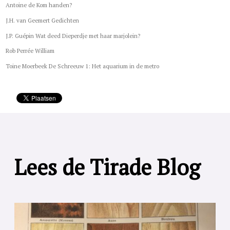
Antoine de Kom handen?
J.H. van Geemert Gedichten
J.P. Guépin Wat deed Dieperdje met haar marjolein?
Rob Perrée William
Toine Moerbeek De Schreeuw 1: Het aquarium in de metro
Lees de Tirade Blog