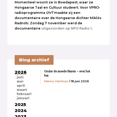
Momenteel woont ze in Boedapest, waar ze
Hongaarse Taal en Cultuur studeert. Voor VPRO-
radioprogramma
OVT
maakte zij een
documentaire over de Hongaarse dichter Miklós
Radnóti. Zondag 7 november werd de
documentaire
uitgezonden op NPO Radio 1
.
Blog archief
Onder de moede blaren – over het
2026
bos
juni
Menno Hartman
/ 18 juni 2026
mei
april
maart
februari
januari
2025
2024
2023