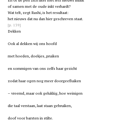
En of de pen zich later met iets nieuws inlaat
of samen met de oude inkt verhardt?
Wat telt, zegt Rashi, is het resultaat:
het nieuws dat nu dan hier geschreven staat.
[p. 139]
Dekken
Ook al dekken wij ons hoofd
met hoeden, doekjes, pruiken
en sommigen van ons zelfs haar gezicht
zodat haar ogen nog meer doorgeefluiken
– vreemd, maar ook gelukkig, hoe weinigen
die taal verstaan, laat staan gebruiken,
doof voor barsten in stilte.