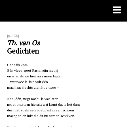
Skip
to
content
[p. 138]
Th. van Os
Gedichten
Genesis 2:24
Eén vlees, zegt Rashi, zijn niet jij
en ik zoals we hier nu samen liggen
– wat twee is, is nooit één
maar laat slechts zien hoe twee –
Nee, één, zegt Rashi, is wat later
moet ontstaan hieruit: wat komt dat is het dan;
dus niet zoals een voet past in een schoen
maar pen en inkt die dit nu samen schrijven.