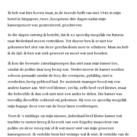
Ik heb wat hier boven staat, in de tweede helft van mei 1946 in mijn
hotel in Singapore, twee, hoogstens drie dagen nadat mijn
kamergenoot was gearresteerd, geschreven.
In die dagen ontving ik bericht, dat ik zo spoedig mogelijk via Batavia
naar Nederland moest vertrekken. Tot dusver ben ik er niet toe
gekomen het slot van deze geschiedenis neer te schrijven. Maar nu heb
ik de tijd: ik ben wat ziek geweest en moet wat rust houden.
Ik kon die bewuste zaterdagmorgen dus niet naar mijn kamer toe,
omdat de politie daar nog bezig was. Verder moest de kamer worden
schoon gemaakt omdat de boy, die overigens, gelukkig, niet is
overleden, hevig gebloed had. De assistent-manager bood mij een
andere kamer aan. Wel veel kleiner, zei hij, zelfs heel veel kleiner, maar
die behoefde ik dan ook niet met een ander te delen. Die kamer was
toevallig diezelfde ochtend vrij gekomen. Hij zou zo spoedig mogelijk
mijn bagage door een van de boys laten overbrengen.
Toen ik ’s middags op mijn nieuwe, inderdaad heel kleine kamer wat
trachtte te rusten kreeg ik bezoek van een Engelse inspecteur van
politie en deze vroeg mij of ik wat meer wist van mijn gewezen
kamergenoot. Ik vertelde hem het weinige wat ik wist; ik vertelde van de