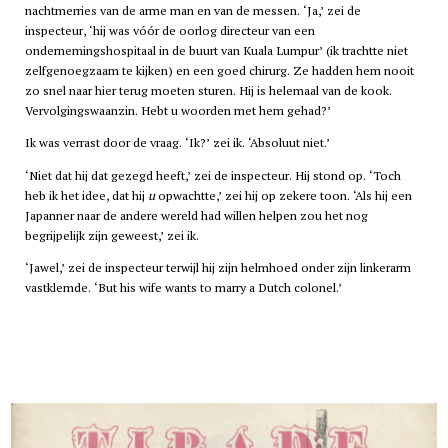
nachtmerries van de arme man en van de messen. ‘Ja,’ zei de
inspecteur, ‘hij was vóór de oorlog directeur van een
ondernemingshospitaal in de buurt van Kuala Lumpur’ (ik trachtte niet
zelfgenoegzaam te kijken) en een goed chirurg. Ze hadden hem nooit
zo snel naar hier terug moeten sturen. Hij is helemaal van de kook.
Vervolgingswaanzin. Hebt u woorden met hem gehad?’
Ik was verrast door de vraag. ‘Ik?’ zei ik. ‘Absoluut niet.’
‘Niet dat hij dat gezegd heeft,’ zei de inspecteur. Hij stond op. ‘Toch
heb ik het idee, dat hij
u
opwachtte,’ zei hij op zekere toon. ‘Als hij een
Japanner naar de andere wereld had willen helpen zou het nog
begrijpelijk zijn geweest,’ zei ik.
‘Jawel,’ zei de inspecteur terwijl hij zijn helmhoed onder zijn linkerarm
vastklemde. ‘But his wife wants to marry a Dutch colonel.’