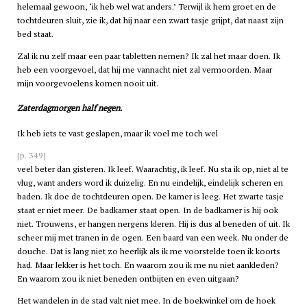
helemaal gewoon, ‘ik heb wel wat anders.’ Terwijl ik hem groet en de
tochtdeuren sluit, zie ik, dat hij naar een zwart tasje grijpt, dat naast zijn
bed staat.
Zal ik nu zelf maar een paar tabletten nemen? Ik zal het maar doen. Ik
heb een voorgevoel, dat hij me vannacht niet zal vermoorden. Maar
mijn voorgevoelens komen nooit uit.
Zaterdagmorgen half negen.
Ik heb iets te vast geslapen, maar ik voel me toch wel
[p. 349]
veel beter dan gisteren. Ik leef. Waarachtig, ik leef. Nu sta ik op, niet al te
vlug, want anders word ik duizelig. En nu eindelijk, eindelijk scheren en
baden. Ik doe de tochtdeuren open. De kamer is leeg. Het zwarte tasje
staat er niet meer. De badkamer staat open. In de badkamer is hij ook
niet. Trouwens, er hangen nergens kleren. Hij is dus al beneden of uit. Ik
scheer mij met tranen in de ogen. Een baard van een week. Nu onder de
douche. Dat is lang niet zo heerlijk als ik me voorstelde toen ik koorts
had. Maar lekker is het toch. En waarom zou ik me nu niet aankleden?
En waarom zou ik niet beneden ontbijten en even uitgaan?
Het wandelen in de stad valt niet mee. In de boekwinkel om de hoek