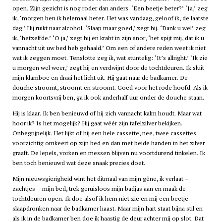
open. Zijn gezicht is nog roder dan anders. ‘Een beetje beter?’ ‘Ja,’ zeg
ik, ‘morgen ben ik helemaal beter. Het was vandaag, geloof ik, de laatste
dag.’ Hij ruikt naar alcohol. ‘Slaap maar goed,’ zegt hij. ‘Dank u wel’ zeg
ik, ‘hetzelfde.’ ‘O ja,’ zegt hij en krabt in zijn snor, ‘het spijt mij, dat ik u
vannacht uit uw bed heb gehaald.’ Om een of andere reden weet ik niet
wat ik zeggen moet. Tenslotte zeg ik, wat stuntelig: ‘It’s allright.’ ‘Ik zie
u morgen wel weer,’ zegt hij en verdwijnt door de tochtdeuren. Ik sluit
mijn klamboe en draai het licht uit. Hij gaat naar de badkamer. De
douche stroomt, stroomt en stroomt. Goed voor het rode hoofd. Als ik
morgen koortsvrij ben, ga ik ook anderhalf uur onder de douche staan.
Hij is klaar. Ik ben benieuwd of hij zich vannacht kalm houdt. Maar wat
hoor ik? Is het mogelijk? Hij gaat wéér zijn tafelzilver bekijken.
Onbegrijpelijk. Het lijkt of hij een hele cassette, nee, twee cassettes
voorzichtig omkeert op zijn bed en dan met beide handen in het zilver
graaft. De lepels, vorken en messen blijven nu voortdurend tinkelen. Ik
ben toch benieuwd wat deze snaak precies doet.
Mijn nieuwsgierigheid wint het ditmaal van mijn gêne, ik verlaat –
zachtjes – mijn bed, trek geruisloos mijn badjas aan en maak de
tochtdeuren open. Ik doe alsof ik hem niet zie en mij een beetje
slaapdronken naar de badkamer haast. Maar mijn hart staat bijna stil en
als ik in de badkamer ben doe ik haastig de deur achter mij op slot. Dat