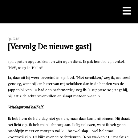
Skip
to
content
[p. 348]
[Vervolg De nieuwe gast]
spillepoten opgetrokken en zijn ogen dicht. Ik pak hem bij zijn enkel.
‘Hé!’, roep ik ‘Hello!’
Ja, daar zit hij weer overeind in zijn bed. ‘Niet schrikken,’ zeg ik, onnozel
genoeg, want hij kan beter van mij schrikken dan in de handen van de
Jappen blijven. ‘U had een nachtmerrie,’ zeg ik. ‘I suppose so,’ zegt hij,
hij laat zich achterover vallen en slaapt meteen weer in.
Vrijdagavond half elf.
Ik heb hem de hele dag niet gezien, maar daar komt hij binnen. Hij draait
het licht op. Ik heb mijn licht nog aan. Ik lig te lezen, want ik heb geen
hoofdpijn meer en morgen zal ik – hoewel slap – wel helemaal
koortsvrij zijn. Hij kijkt over de tochtdeuren. ‘Nog wakker?’ Hij maakt ze