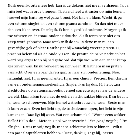
Nu ik geen koorts meer heb, kan ik de dekens niet meer verdragen. Ik ga
mijn bed wat in orde brengen. Ik sta nu heel wat vaster op mijn benen,
hoewel mijn hart nog wel gauw bonst. Het laken is klam. Wacht, ik ga
een schone singlet en een schone pyama aandoen. En dan niet meer
dan een laken over. Daar lig ik. Ik ben eigenlijk doodmoe. Morgen ga ik
me scheren en driemaal onder de douche. Als ik tenminste niet om
zeep word gebracht. Maar wat kan ik doen? Is deze man nu een
gevaarlijke gek of niet? Daar begint hij waarachtig weer te praten. Hij
praat nu helemaal als de oude Visser. Die praatte de halve nacht en het
werd nog erger toen hij had gehoord, dat zijn vrouw in een ander kamp
gestorven was. En nu verweert hij zich weer. Ik laat hem maar praten
vannacht. Over een paar dagen gaat hij naar zijn onderneming. Nee,
natuurlijk niet. Hij is geen planter. Hij is een chirurg. Precies. Een chirurg
van een ondernemingsziekenhuis. Snijden kan hij dus. Hij helpt zijn
slachtoffers op wetenschappelijk geheel correcte wijze naar de andere
wereld. Maar ik kan toch niet de gehele nacht wakker blijven. Daar begint
hij weer te schreeuwen. Mijn hemel wat schreeuwt hij weer. Beste man,
ik kom er aan. Even het licht op, de tochtdeuren open, het licht in zijn
kamer aan. Daar ligt hij weer. Wat een scharminkel. ‘Wordt eens wakker!
Hello! Hello doc!’ Meteen zit hij weer overeind. ‘Yes, yes,’ zegt hij, ‘I’m
allright.’ ‘Dat is mooi,’ zeg ik. Ineens schiet me iets te binnen. ‘Wilt u
een paar slaaptabletten hebben?’ ‘Nee, dank u,’ zegt hij, ineens