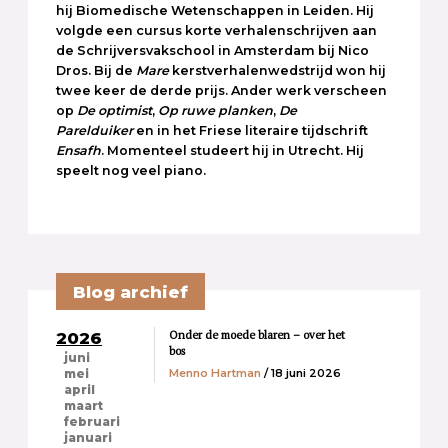
hij Biomedische Wetenschappen in Leiden. Hij
volgde een cursus korte verhalenschrijven aan
de Schrijversvakschool in Amsterdam bij Nico
Dros. Bij de
Mare
kerstverhalenwedstrijd won hij
twee keer de derde prijs. Ander werk verscheen
op
De optimist
,
Op ruwe planken
,
De
Parelduiker
en in het Friese literaire tijdschrift
Ensafh
. Momenteel studeert hij in Utrecht. Hij
speelt nog veel piano.
Blog archief
Onder de moede blaren – over het
2026
bos
juni
Menno Hartman
/ 18 juni 2026
mei
april
maart
februari
januari