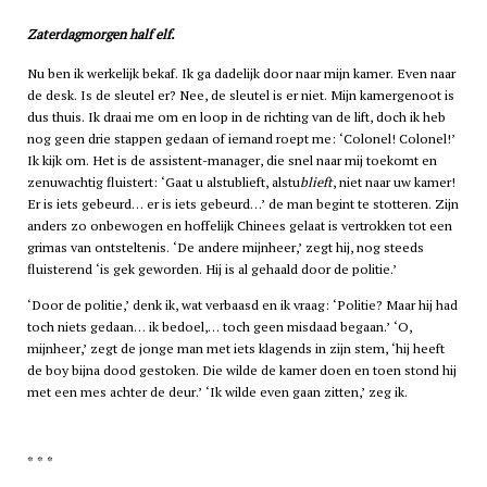
Zaterdagmorgen half elf.
Nu ben ik werkelijk bekaf. Ik ga dadelijk door naar mijn kamer. Even naar
de desk. Is de sleutel er? Nee, de sleutel is er niet. Mijn kamergenoot is
dus thuis. Ik draai me om en loop in de richting van de lift, doch ik heb
nog geen drie stappen gedaan of iemand roept me: ‘Colonel! Colonel!’
Ik kijk om. Het is de assistent-manager, die snel naar mij toekomt en
zenuwachtig fluistert: ‘Gaat u alstublieft, alstu
blieft
, niet naar uw kamer!
Er is iets gebeurd… er is iets gebeurd…’ de man begint te stotteren. Zijn
anders zo onbewogen en hoffelijk Chinees gelaat is vertrokken tot een
grimas van ontsteltenis. ‘De andere mijnheer,’ zegt hij, nog steeds
fluisterend ‘is gek geworden. Hij is al gehaald door de politie.’
‘Door de politie,’ denk ik, wat verbaasd en ik vraag: ‘Politie? Maar hij had
toch niets gedaan… ik bedoel,… toch geen misdaad begaan.’ ‘O,
mijnheer,’ zegt de jonge man met iets klagends in zijn stem, ‘hij heeft
de boy bijna dood gestoken. Die wilde de kamer doen en toen stond hij
met een mes achter de deur.’ ‘Ik wilde even gaan zitten,’ zeg ik.
* * *