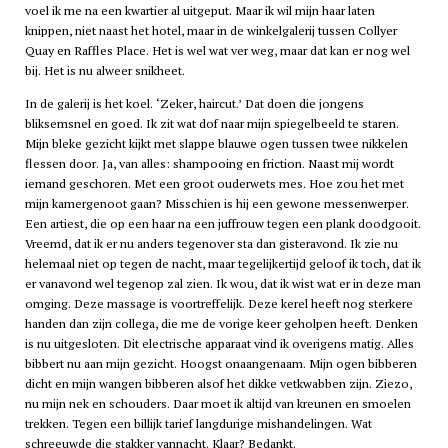
voel ik me na een kwartier al uitgeput. Maar ik wil mijn haar laten
knippen, niet naast het hotel, maar in de winkelgalerij tussen Collyer
Quay en Raffles Place. Het is wel wat ver weg, maar dat kan er nog wel
bij. Het is nu alweer snikheet.
In de galerij is het koel. ‘Zeker, haircut.’ Dat doen die jongens
bliksemsnel en goed. Ik zit wat dof naar mijn spiegelbeeld te staren.
Mijn bleke gezicht kijkt met slappe blauwe ogen tussen twee nikkelen
flessen door. Ja, van alles: shampooing en friction. Naast mij wordt
iemand geschoren. Met een groot ouderwets mes. Hoe zou het met
mijn kamergenoot gaan? Misschien is hij een gewone messenwerper.
Een artiest, die op een haar na een juffrouw tegen een plank doodgooit.
Vreemd, dat ik er nu anders tegenover sta dan gisteravond. Ik zie nu
helemaal niet op tegen de nacht, maar tegelijkertijd geloof ik toch, dat ik
er vanavond wel tegenop zal zien. Ik wou, dat ik wist wat er in deze man
omging. Deze massage is voortreffelijk. Deze kerel heeft nog sterkere
handen dan zijn collega, die me de vorige keer geholpen heeft. Denken
is nu uitgesloten. Dit electrische apparaat vind ik overigens matig. Alles
bibbert nu aan mijn gezicht. Hoogst onaangenaam. Mijn ogen bibberen
dicht en mijn wangen bibberen alsof het dikke vetkwabben zijn. Ziezo,
nu mijn nek en schouders. Daar moet ik altijd van kreunen en smoelen
trekken. Tegen een billijk tarief langdurige mishandelingen. Wat
schreeuwde die stakker vannacht. Klaar? Bedankt.