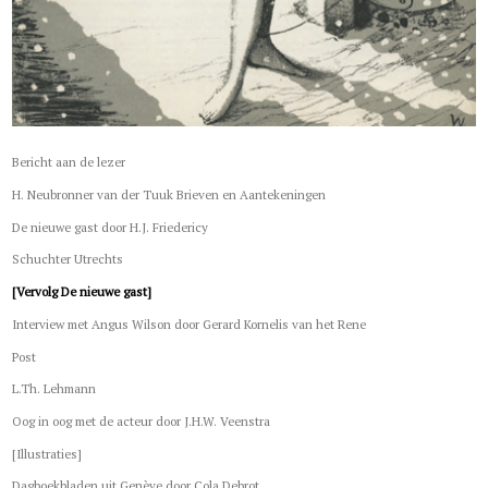
Bericht aan de lezer
H. Neubronner van der Tuuk Brieven en Aantekeningen
De nieuwe gast door H.J. Friedericy
Schuchter Utrechts
[Vervolg De nieuwe gast]
Interview met Angus Wilson door Gerard Kornelis van het Rene
Post
L.Th. Lehmann
Oog in oog met de acteur door J.H.W. Veenstra
[Illustraties]
Dagboekbladen uit Genève door Cola Debrot