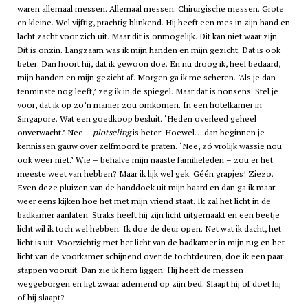
waren allemaal messen. Allemaal messen. Chirurgische messen. Grote
en kleine. Wel vijftig, prachtig blinkend. Hij heeft een mes in zijn hand en
lacht zacht voor zich uit. Maar dit is onmogelijk. Dit kan niet waar zijn.
Dit is onzin. Langzaam was ik mijn handen en mijn gezicht. Dat is ook
beter. Dan hoort hij, dat ik gewoon doe. En nu droog ik, heel bedaard,
mijn handen en mijn gezicht af. Morgen ga ik me scheren. ‘Als je dan
tenminste nog leeft,’ zeg ik in de spiegel. Maar dat is nonsens. Stel je
voor, dat ik op zo’n manier zou omkomen. In een hotelkamer in
Singapore. Wat een goedkoop besluit. ‘Heden overleed geheel
onverwacht.’ Nee –
plotseling
is beter. Hoewel… dan beginnen je
kennissen gauw over zelfmoord te praten. ‘Nee, zó vrolijk wassie nou
ook weer niet.’ Wie – behalve mijn naaste familieleden – zou er het
meeste weet van hebben? Maar ik lijk wel gek. Géén grapjes! Ziezo.
Even deze pluizen van de handdoek uit mijn baard en dan ga ik maar
weer eens kijken hoe het met mijn vriend staat. Ik zal het licht in de
badkamer aanlaten. Straks heeft hij zijn licht uitgemaakt en een beetje
licht wil ik toch wel hebben. Ik doe de deur open. Net wat ik dacht, het
licht is uit. Voorzichtig met het licht van de badkamer in mijn rug en het
licht van de voorkamer schijnend over de tochtdeuren, doe ik een paar
stappen vooruit. Dan zie ik hem liggen. Hij heeft de messen
weggeborgen en ligt zwaar ademend op zijn bed. Slaapt hij of doet hij
of hij slaapt?