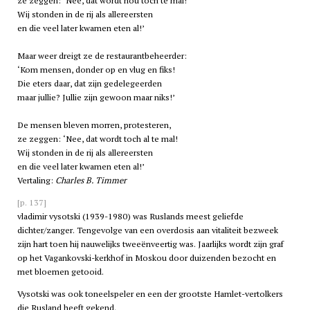
ze zeggen: ‘Nee, dat wordt nou toch te mal!
Wij stonden in de rij als allereersten
en die veel later kwamen eten al!’
Maar weer dreigt ze de restaurantbeheerder:
‘Kom mensen, donder op en vlug en fiks!
Die eters daar, dat zijn gedelegeerden
maar jullie? Jullie zijn gewoon maar niks!’
De mensen bleven morren, protesteren,
ze zeggen: ‘Nee, dat wordt toch al te mal!
Wij stonden in de rij als allereersten
en die veel later kwamen eten al!’
Vertaling:
Charles B. Timmer
[p. 137]
vladimir vysotski
(1939-1980) was Ruslands meest geliefde
dichter/zanger. Tengevolge van een overdosis aan vitaliteit bezweek
zijn hart toen hij nauwelijks tweeënveertig was. Jaarlijks wordt zijn graf
op het Vagankovski-kerkhof in Moskou door duizenden bezocht en
met bloemen getooid.
Vysotski was ook toneelspeler en een der grootste Hamlet-vertolkers
die Rusland heeft gekend.