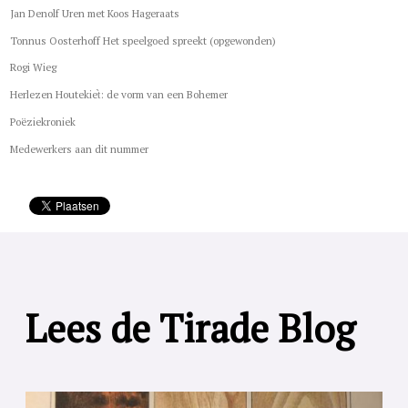
Jan Denolf Uren met Koos Hageraats
Tonnus Oosterhoff Het speelgoed spreekt (opgewonden)
Rogi Wieg
Herlezen Houtekiet̀: de vorm van een Bohemer
Poëziekroniek
Medewerkers aan dit nummer
Lees de Tirade Blog