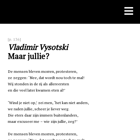
Skip
to
content
[p. 136]
Vladimir Vysotski
Maar jullie?
De mensen bleven morren, protesteren,
ze zeggen: ‘Nee, dat wordt nou toch te mal!
Wij stonden in de rij als allereersten
en die veel later kwamen eten al!’
‘Wind je niet op,’ zei men, ‘het kan niet anders,
we raden jullie, scheer je liever weg.
Die eters daar zijn immers buitenlanders,
maar excuseer me – wie zijn jullie, zeg?’
De mensen bleven morren, protesteren,