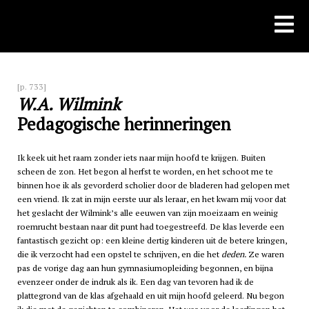
Skip
to
content
[p. 733]
W.A. Wilmink
Pedagogische herinneringen
Ik keek uit het raam zonder iets naar mijn hoofd te krijgen. Buiten
scheen de zon. Het begon al herfst te worden, en het schoot me te
binnen hoe ik als gevorderd scholier door de bladeren had gelopen met
een vriend. Ik zat in mijn eerste uur als leraar, en het kwam mij voor dat
het geslacht der Wilmink’s alle eeuwen van zijn moeizaam en weinig
roemrucht bestaan naar dit punt had toegestreefd. De klas leverde een
fantastisch gezicht op: een kleine dertig kinderen uit de betere kringen,
die ik verzocht had een opstel te schrijven, en die het
deden.
Ze waren
pas de vorige dag aan hun gymnasiumopleiding begonnen, en bijna
evenzeer onder de indruk als ik. Een dag van tevoren had ik de
plattegrond van de klas afgehaald en uit mijn hoofd geleerd. Nu begon