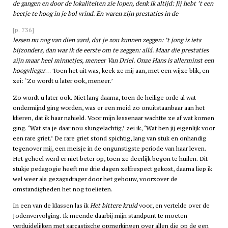
de gangen en door de lokaliteiten zie lopen, denk ik altijd: Jij hebt ’t een
beetje te hoog in je bol vrind. En waren zijn prestaties in de
[p. 736]
lessen nu nog van dien aard, dat je zou kunnen zeggen: ’t jong is iets
bijzonders, dan was ik de eerste om te zeggen: allá. Maar die prestaties
zijn maar heel minnetjes, meneer Van Driel. Onze Hans is allerminst een
hoogvlieger
… Toen het uit was, keek ze mij aan, met een wijze blik, en
zei: ‘Zo wordt u later ook, meneer.’
Zo wordt u later ook. Niet lang daarna, toen de heilige orde al wat
ondermijnd ging worden, was er een meid zo onuitstaanbaar aan het
klieren, dat ik haar nahield. Voor mijn lessenaar wachtte ze af wat komen
ging. ‘Wat sta je daar nou slungelachtig,’ zei ik, ‘Wat ben jij eigenlijk voor
een rare griet.’ De rare griet stond spichtig, lang van stuk en onhandig
tegenover mij, een meisje in de ongunstigste periode van haar leven.
Het geheel werd er niet beter op, toen ze deerlijk begon te huilen. Dit
stukje pedagogie heeft me drie dagen zelfrespect gekost, daarna liep ik
wel weer als gezagsdrager door het gebouw, voorzover de
omstandigheden het nog toelieten.
In een van de klassen las ik
Het bittere kruid
voor, en vertelde over de
Jodenvervolging. Ik meende daarbij mijn standpunt te moeten
verduidelijken met sarcastische opmerkingen over allen die op de een