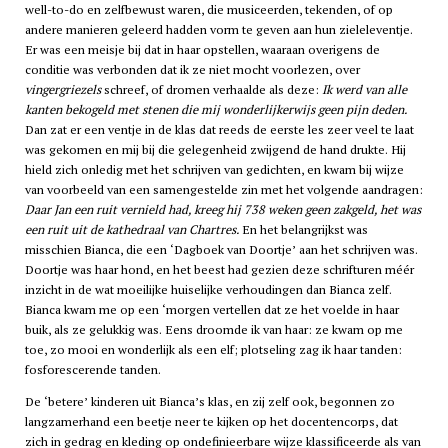
well-to-do en zelfbewust waren, die musiceerden, tekenden, of op
andere manieren geleerd hadden vorm te geven aan hun zieleleventje.
Er was een meisje bij dat in haar opstellen, waaraan overigens de
conditie was verbonden dat ik ze niet mocht voorlezen, over
vingergriezels
schreef, of dromen verhaalde als deze:
Ik werd van alle
kanten bekogeld met stenen die mij wonderlijkerwijs geen pijn deden.
Dan zat er een ventje in de klas dat reeds de eerste les zeer veel te laat
was gekomen en mij bij die gelegenheid zwijgend de hand drukte. Hij
hield zich onledig met het schrijven van gedichten, en kwam bij wijze
van voorbeeld van een samengestelde zin met het volgende aandragen:
Daar Jan een ruit vernield had, kreeg hij 738 weken geen zakgeld, het was
een ruit uit de kathedraal van Chartres.
En het belangrijkst was
misschien Bianca, die een ‘Dagboek van Doortje’ aan het schrijven was.
Doortje was haar hond, en het beest had gezien deze schrifturen méér
inzicht in de wat moeilijke huiselijke verhoudingen dan Bianca zelf.
Bianca kwam me op een ‘morgen vertellen dat ze het voelde in haar
buik, als ze gelukkig was. Eens droomde ik van haar: ze kwam op me
toe, zo mooi en wonderlijk als een elf; plotseling zag ik haar tanden:
fosforescerende tanden.
De ‘betere’ kinderen uit Bianca’s klas, en zij zelf ook, begonnen zo
langzamerhand een beetje neer te kijken op het docentencorps, dat
zich in gedrag en kleding op ondefinieerbare wijze klassificeerde als van