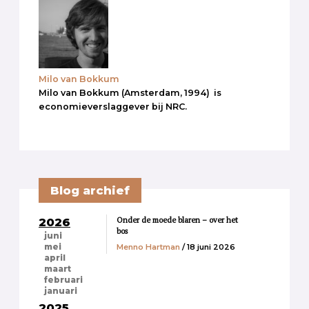
Milo van Bokkum
Milo van Bokkum (Amsterdam, 1994) is
economieverslaggever bij NRC.
Blog archief
Onder de moede blaren – over het
2026
bos
juni
Menno Hartman
/ 18 juni 2026
mei
april
maart
februari
januari
2025