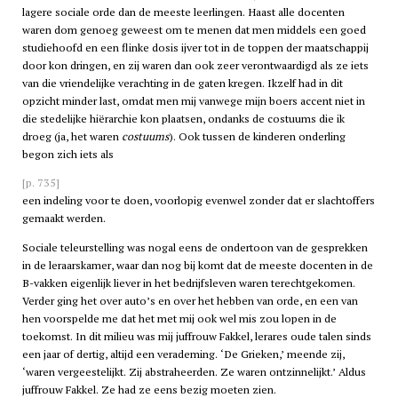
lagere sociale orde dan de meeste leerlingen. Haast alle docenten
waren dom genoeg geweest om te menen dat men middels een goed
studiehoofd en een flinke dosis ijver tot in de toppen der maatschappij
door kon dringen, en zij waren dan ook zeer verontwaardigd als ze iets
van die vriendelijke verachting in de gaten kregen. Ikzelf had in dit
opzicht minder last, omdat men mij vanwege mijn boers accent niet in
die stedelijke hiërarchie kon plaatsen, ondanks de costuums die ik
droeg (ja, het waren
costuums
). Ook tussen de kinderen onderling
begon zich iets als
[p. 735]
een indeling voor te doen, voorlopig evenwel zonder dat er slachtoffers
gemaakt werden.
Sociale teleurstelling was nogal eens de ondertoon van de gesprekken
in de leraarskamer, waar dan nog bij komt dat de meeste docenten in de
B-vakken eigenlijk liever in het bedrijfsleven waren terechtgekomen.
Verder ging het over auto’s en over het hebben van orde, en een van
hen voorspelde me dat het met mij ook wel mis zou lopen in de
toekomst. In dit milieu was mij juffrouw Fakkel, lerares oude talen sinds
een jaar of dertig, altijd een verademing. ‘De Grieken,’ meende zij,
‘waren vergeestelijkt. Zij abstraheerden. Ze waren ontzinnelijkt.’ Aldus
juffrouw Fakkel. Ze had ze eens bezig moeten zien.