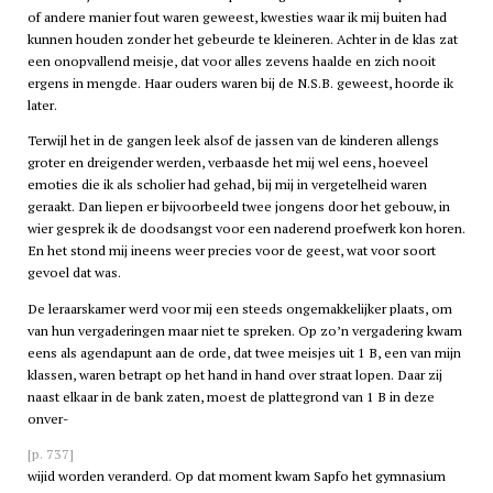
of andere manier fout waren geweest, kwesties waar ik mij buiten had
kunnen houden zonder het gebeurde te kleineren. Achter in de klas zat
een onopvallend meisje, dat voor alles zevens haalde en zich nooit
ergens in mengde. Haar ouders waren bij de N.S.B. geweest, hoorde ik
later.
Terwijl het in de gangen leek alsof de jassen van de kinderen allengs
groter en dreigender werden, verbaasde het mij wel eens, hoeveel
emoties die ik als scholier had gehad, bij mij in vergetelheid waren
geraakt. Dan liepen er bijvoorbeeld twee jongens door het gebouw, in
wier gesprek ik de doodsangst voor een naderend proefwerk kon horen.
En het stond mij ineens weer precies voor de geest, wat voor soort
gevoel dat was.
De leraarskamer werd voor mij een steeds ongemakkelijker plaats, om
van hun vergaderingen maar niet te spreken. Op zo’n vergadering kwam
eens als agendapunt aan de orde, dat twee meisjes uit 1 B, een van mijn
klassen, waren betrapt op het hand in hand over straat lopen. Daar zij
naast elkaar in de bank zaten, moest de plattegrond van 1 B in deze
onver-
[p. 737]
wijid worden veranderd. Op dat moment kwam Sapfo het gymnasium