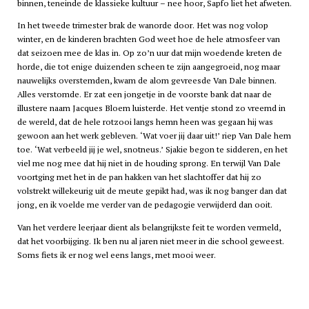
binnen, teneinde de klassieke kultuur – nee hoor, Sapfo liet het afweten.
In het tweede trimester brak de wanorde door. Het was nog volop
winter, en de kinderen brachten God weet hoe de hele atmosfeer van
dat seizoen mee de klas in. Op zo’n uur dat mijn woedende kreten de
horde, die tot enige duizenden scheen te zijn aangegroeid, nog maar
nauwelijks overstemden, kwam de alom gevreesde Van Dale binnen.
Alles verstomde. Er zat een jongetje in de voorste bank dat naar de
illustere naam Jacques Bloem luisterde. Het ventje stond zo vreemd in
de wereld, dat de hele rotzooi langs hemn heen was gegaan hij was
gewoon aan het werk gebleven. ‘Wat voer jij daar uit!’ riep Van Dale hem
toe. ‘Wat verbeeld jij je wel, snotneus.’ Sjakie begon te sidderen, en het
viel me nog mee dat hij niet in de houding sprong. En terwijl Van Dale
voortging met het in de pan hakken van het slachtoffer dat hij zo
volstrekt willekeurig uit de meute gepikt had, was ik nog banger dan dat
jong, en ik voelde me verder van de pedagogie verwijderd dan ooit.
Van het verdere leerjaar dient als belangrijkste feit te worden vermeld,
dat het voorbijging. Ik ben nu al jaren niet meer in die school geweest.
Soms fiets ik er nog wel eens langs, met mooi weer.