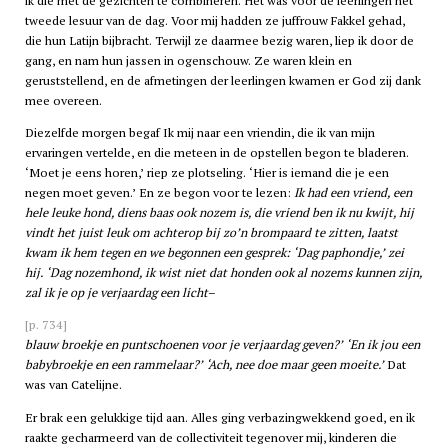
ik die met de gezichten te combineren. Het was voor de leerlingen het
tweede lesuur van de dag. Voor mij hadden ze juffrouw Fakkel gehad,
die hun Latijn bijbracht. Terwijl ze daarmee bezig waren, liep ik door de
gang, en nam hun jassen in ogenschouw. Ze waren klein en
geruststellend, en de afmetingen der leerlingen kwamen er God zij dank
mee overeen.
Diezelfde morgen begaf Ik mij naar een vriendin, die ik van mijn
ervaringen vertelde, en die meteen in de opstellen begon te bladeren.
‘Moet je eens horen,’ riep ze plotseling. ‘Hier is iemand die je een
negen moet geven.’ En ze begon voor te lezen:
Ik had een vriend, een
hele leuke hond, diens baas ook nozem is, die vriend ben ik nu kwijt, hij
vindt het juist leuk om achterop bij zo’n brompaard te zitten, laatst
kwam ik hem tegen en we begonnen een gesprek: ‘Dag paphondje,’ zei
hij. ‘Dag nozemhond, ik wist niet dat honden ook al nozems kunnen zijn,
zal ik je op je verjaardag een licht
–
[p. 734]
blauw broekje en puntschoenen voor je verjaardag geven?’ ‘En ik jou een
babybroekje en een rammelaar?’ ‘Ach, nee doe maar geen moeite.’
Dat
was van Catelijne.
Er brak een gelukkige tijd aan. Alles ging verbazingwekkend goed, en ik
raakte gecharmeerd van de collectiviteit tegenover mij, kinderen die