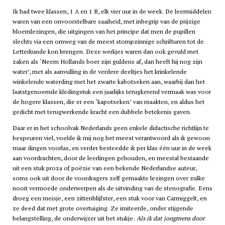
Ik had twee klassen, 1 A en 1 B, elk vier uur in de week. De leermiddelen
waren van een onvoorstelbare saaiheid, met inbegrip van de prijzige
bloemlezingen, die uitgingen van het principe dat men de pupillen
slechts via een omweg van de meest stompzinnige schrifturen tot de
Letterkunde kon brengen. Deze werkjes waren dan ook gevuld met
zaken als ‘Neem Hollands boer zijn guldens af, dan heeft hij nog zijn
water’, met als aanvulling in de verdere deeltjes het krinkelende
winkelende waterding met het zwarte kabotseken aan, waarbij dan het
laatstgenoemde kledingstuk een jaarlijks terugkerend vermaak was voor
de hogere klassen, die er een ‘kapotseken’ van maakten, en aldus het
gedicht met terugwerkende kracht een dubbele betekenis gaven.
Daar er in het schoolvak Nederlands geen enkele didactische richtlijn te
bespeuren viel, voelde ik mij nog het meest verantwoord als ik gewoon
maar dingen voorlas, en verder besteedde ik per klas één uur in de week
aan voordrachten, door de leerlingen gehouden, en meestal bestaande
uit een stuk proza of poëzie van een bekende Nederlandse auteur,
soms ook uit door de voordragers zelf gemaakte lezingen over zulke
nooit vermoede onderwerpen als de uitvinding van de stenografie. Eens
droeg een meisje, een zittenblijfster, een stuk voor van Carmiggelt, en
ze deed dat met grote overtuiging. Ze imiteerde, onder stijgende
belangstelling, de onderwijzer uit het stukje:
Als ik dat jongmens door