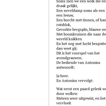
Soms zien we een wolk die ee
draak gelijkt,
Een neveldamp soms als een 
een leeuw,
Een burcht met tinnen, of h
rotsblok,
Gevorkte bergspits, blauwe n
Met boomkruinen die naar d
wereld knikken
En het oog met lucht bespotte
dan weet gij:
Dit is het voorspel van het
avondgrauwen.
De bediende van Antonius
antwoordt:
Ja heer.
En Antonius vervolgt:
Wat eerst een paard geleek w
door wolken
Meteen weer uitgewist, en het
vervloeit