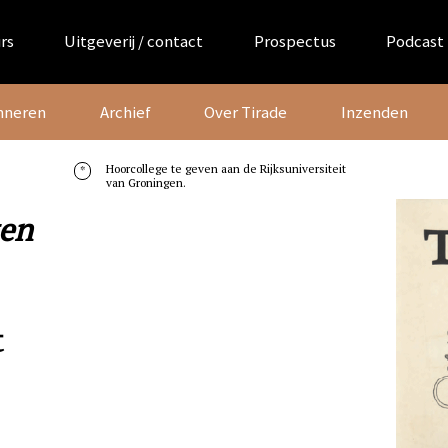
rs
Uitgeverij / contact
Prospectus
Podcast
nneren
Archief
Over Tirade
Inzenden
Hoorcollege te geven aan de Rijksuniversiteit
*
van Groningen.
ten
t