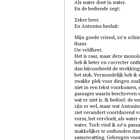
Als water doet in water.
En de bediende zegt:
Zeker heer.
En Antonius besluit:
Mijn goede vriend, zo’n schim
thans
Uw veldheer.
Het is raar, maar deze monol
heb ik beter en correcter on
dan bijvoorbeeld de strekkin
het stuk. Vermoedelijk heb ik
zwakke plek voor dingen zoal
niet in een tekst voorkomen, 
passages waarin beschreven 
wat er niet is. Ik bedoel: de w
zijn er wel, maar wat Antoniu
ziet verandert voortdurend v
vorm, het vervloeit, als water 
water. Toch vind ik zo’n pass
makkelijker te onthouden da
samenvatting. Geheugen voo