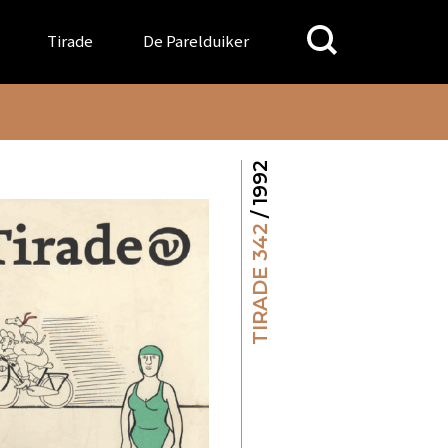
Search
Tirade
De Parelduiker
for:
/ 1992
TIRADE 342