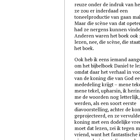
reuze onder de indruk van he
ze zou er inderdaad een
toneelproductie van gaan ma
Maar die scène van dat opeten
had ze nergens kunnen vinde
Anderen waren het boek ook
lezen, nee, die scène, die staat
het boek.
Ook heb ik eens iemand aan
om het bijbelboek Daniel te l
omdat daar het verhaal in v
van de koning die van God e
mededeling krijgt – mene teke
mene tekel, upharsin, ik heri
me de woorden nog letterlijk,
werden, als een soort eerste
diavoorstelling, achter de ko
geprojecteerd, en ze vervuld
koning met een dodelijke vree
moet dat lezen, zei ik tegen m
vriend, want het fantastische i