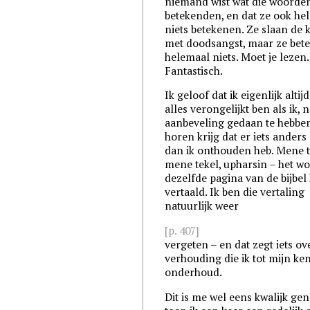
niemand wist wat die woorde
betekenden, en dat ze ook he
niets betekenen. Ze slaan de 
met doodsangst, maar ze bet
helemaal niets. Moet je lezen.
Fantastisch.
Ik geloof dat ik eigenlijk alti
alles verongelijkt ben als ik, 
aanbeveling gedaan te hebben
horen krijg dat er iets anders 
dan ik onthouden heb. Mene t
mene tekel, upharsin – het wo
dezelfde pagina van de bijbel
vertaald. Ik ben die vertaling
natuurlijk weer
[p. 407]
vergeten – en dat zegt iets ov
verhouding die ik tot mijn ke
onderhoud.
Dit is me wel eens kwalijk ge