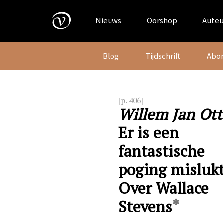
Skip
to
Nieuws
Oorshop
Auteu
content
Blog
Tijdschrift
Abo
[p. 406]
Willem Jan Ot
Er is een
fantastische
poging misluk
Over Wallace
*
Stevens