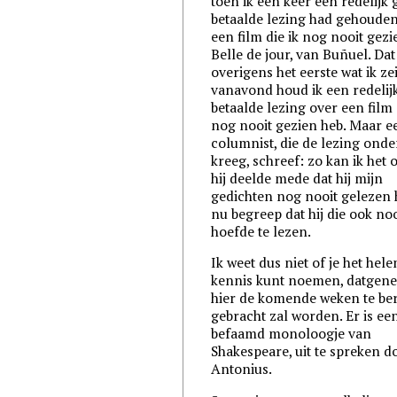
toen ik een keer een redelijk
betaalde lezing had gehoude
een film die ik nog nooit gezi
Belle de jour, van Buñuel. Da
overigens het eerste wat ik zei
vanavond houd ik een redelij
betaalde lezing over een film 
nog nooit gezien heb. Maar e
columnist, die de lezing ond
kreeg, schreef: zo kan ik het 
hij deelde mede dat hij mijn
gedichten nog nooit gelezen 
nu begreep dat hij die ook noo
hoefde te lezen.
Ik weet dus niet of je het hel
kennis kunt noemen, datgene
hier de komende weken te be
gebracht zal worden. Er is ee
befaamd monoloogje van
Shakespeare, uit te spreken d
Antonius.