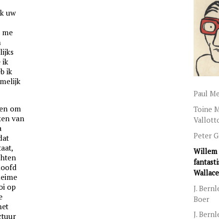
ik uw
k me
n
lijks
 ik
b ik
amelijk
Paul M
den om
Toine 
ken van
Vallott
a
Peter G
dat
aat,
Willem 
chten
fantast
hoofd
Wallace
eheime
oi op
J. Bern
e
Boer
het
J. Bernl
ctuur