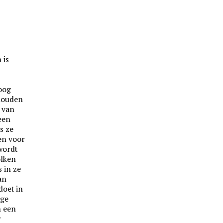
 is
oog
thouden
g van
 een
s ze
en voor
wordt
olken
s in ze
an
doet in
age
n een
r