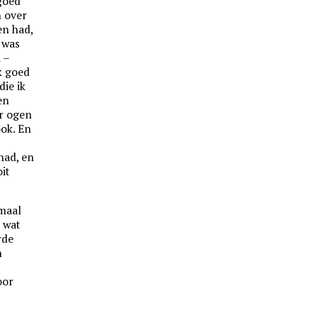
 goed
n over
en had,
t was
 –
k goed
die ik
en
er ogen
ook. En
had, en
it
emaal
 wat
rde
n
oor