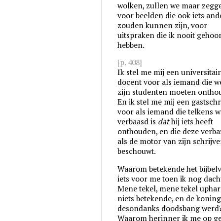
wolken, zullen we maar zegg
voor beelden die ook iets and
zouden kunnen zijn, voor
uitspraken die ik nooit gehoo
hebben.
[p. 408]
Ik stel me mij een universitai
docent voor als iemand die w
zijn studenten moeten ontho
En ik stel me mij een gastschr
voor als iemand die telkens 
verbaasd is
dat
hij iets heeft
onthouden, en die deze verba
als de motor van zijn schrijv
beschouwt.
Waarom betekende het bijbel
iets voor me toen ik nog dach
Mene tekel, mene tekel uphar
niets betekende, en de konin
desondanks doodsbang werd
Waarom herinner ik me op ge