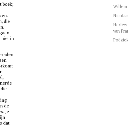
t boek;
Willem 
ken.
Nicolaa
, die
Herleze
n.
van Fra
 gaan
 niet in
Poëzie
geraden
ezen
oorkomt
en
l,
nnerde
 die
ning
en de
s. Je
ijn
s dat