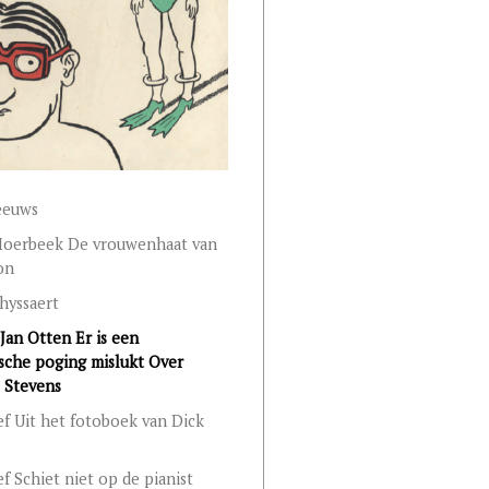
eeuws
Moerbeek De vrouwenhaat van
on
hyssaert
Jan Otten Er is een
ische poging mislukt Over
 Stevens
lef Uit het fotoboek van Dick
ef Schiet niet op de pianist