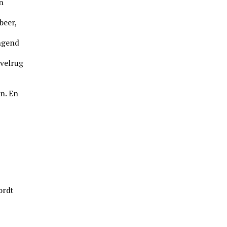
n
beer,
angend
evelrug
e
n. En
ordt