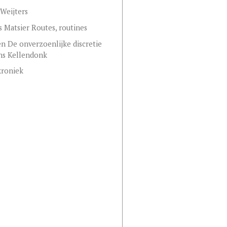
Weijters
s Matsier Routes, routines
n De onverzoenlijke discretie
ns Kellendonk
kroniek