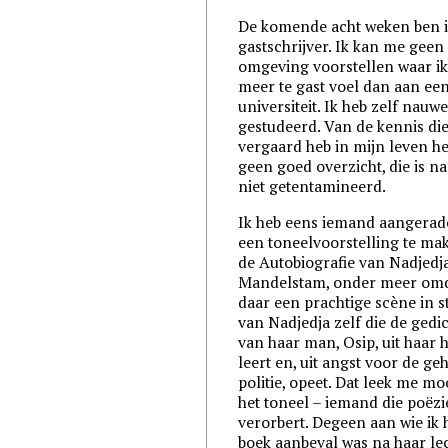
De komende acht weken ben 
gastschrijver. Ik kan me geen
omgeving voorstellen waar i
meer te gast voel dan aan ee
universiteit. Ik heb zelf nauwe
gestudeerd. Van de kennis die
vergaard heb in mijn leven he
geen goed overzicht, die is n
niet getentamineerd.
Ik heb eens iemand aangera
een toneelvoorstelling te ma
de Autobiografie van Nadjedj
Mandelstam, onder meer om
daar een prachtige scène in st
van Nadjedja zelf die de gedi
van haar man, Osip, uit haar 
leert en, uit angst voor de g
politie, opeet. Dat leek me mo
het toneel – iemand die poëzi
verorbert. Degeen aan wie ik 
boek aanbeval was na haar le