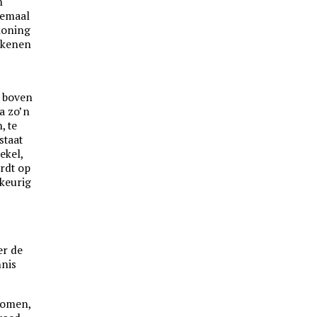
n
lemaal
koning
ekenen
jd boven
na zo’n
, te
staat
ekel,
rdt op
 keurig
er de
nnis
nomen,