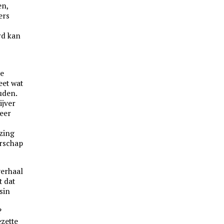
en,
ers
rd kan
re
eet wat
uden.
ijver
weer
zing
erschap
verhaal
t dat
sin
g
?
zette