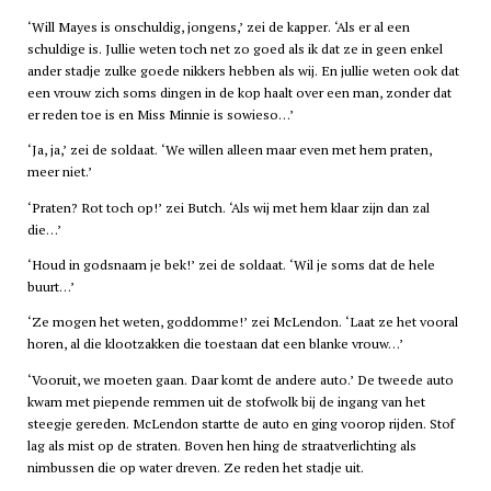
‘Will Mayes is onschuldig, jongens,’ zei de kapper. ‘Als er al een
schuldige is. Jullie weten toch net zo goed als ik dat ze in geen enkel
ander stadje zulke goede nikkers hebben als wij. En jullie weten ook dat
een vrouw zich soms dingen in de kop haalt over een man, zonder dat
er reden toe is en Miss Minnie is sowieso…’
‘Ja, ja,’ zei de soldaat. ‘We willen alleen maar even met hem praten,
meer niet.’
‘Praten? Rot toch op!’ zei Butch. ‘Als wij met hem klaar zijn dan zal
die…’
‘Houd in godsnaam je bek!’ zei de soldaat. ‘Wil je soms dat de hele
buurt…’
‘Ze mogen het weten, goddomme!’ zei McLendon. ‘Laat ze het vooral
horen, al die klootzakken die toestaan dat een blanke vrouw…’
‘Vooruit, we moeten gaan. Daar komt de andere auto.’ De tweede auto
kwam met piepende remmen uit de stofwolk bij de ingang van het
steegje gereden. McLendon startte de auto en ging voorop rijden. Stof
lag als mist op de straten. Boven hen hing de straatverlichting als
nimbussen die op water dreven. Ze reden het stadje uit.