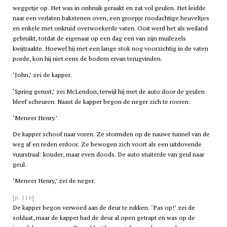
weggetje op. Het was in onbruik geraakt en zat vol geulen. Het leidde
naar een verlaten bakstenen oven, een groepje roodachtige heuveltjes
en enkele met onkruid overwoekerde vaten. Ooit werd het als weiland
gebruikt, totdat de eigenaar op een dag een van zijn muilezels
kwijtraakte. Hoewel hij met een lange stok nog voorzichtig in de vaten
porde, kon hij niet eens de bodem ervan terugvinden.
‘John,’ zei de kapper.
‘Spring gerust,’ zei McLendon, terwijl hij met de auto door de geulen
bleef scheuren. Naast de kapper begon de neger zich te roeren:
‘Meneer Henry.’
De kapper schoof naar voren. Ze stormden op de nauwe tunnel van de
weg af en reden erdoor. Ze bewogen zich voort als een uitdovende
vuurstraal: kouder, maar even doods. De auto stuiterde van geul naar
geul.
‘Meneer Henry,’ zei de neger.
[p. 116]
De kapper begon verwoed aan de deur te rukken. ‘Pas op!’ zei de
soldaat, maar de kapper had de deur al open getrapt en was op de