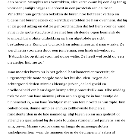
een bank in Memphis was vertrokken, elke kerst kwam hij een dag terug
voor een jaarlijks vrijgezellenfeest in een jachtclub aan de rivier.
Vanachter hun gordijnen bekeken de buren hoe het feest verliep en
tijdens het burenbezoek op kerstdag vertelden ze haar over hem, dat hij
er zo goed uitzag en dat ze gehoord hadden dat het hem voor de wind
ging in de grote stad, terwijl ze met hun stralende ogen heimelijk de
krampachtig vrolijke uitdrukking op haar afgetobde gezicht
bestudeerden. Rond die tijd rook haar adem meestal al naar whisky. Ze
werd hierin voorzien door een jongeman, een frisdrankverkoper:
‘Natuurlijk koop ik het voor het ouwe wijfie. Ze heeft wel recht op een
pleziertje, lijkt me zo.’
Haar moeder kwam nu in het geheel haar kamer niet meer uit; de
uitgemergelde tante zorgde voor het huishouden. Tegen die
achtergrond deden Minnies kleurige jurken, de ledigheid en
doelloosheid van haar dagen krampachtig onwerkelijk aan. Elke middag
trok ze een van haar nieuwe jurken aan en ging ze in haar eentje de
binnenstad in, waar haar ‘nichtjes’ met hun tere hoofdjes van zijde, hun
onbeholpen, dunne armpjes en hun zelfbewuste heupen al
rondslenterden in de late namiddag, stijf tegen elkaar aan gedrukt of
gillend en giechelend bij de soda fountain stonden met jongens aan de
arm, terwijl Minnie voorbijkwam en langs de aaneengesloten
winkelpuien liep, waar de mannen die in de deuropening zaten of