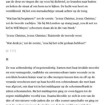
aan de deur en vingen die op voor hij dichtviel, ze leunden naar buiten
en keken de straat af om hem na te kijken. De lucht was heet en
verstikkend. Hij liet een metaalachtige smaak achter op de tong.
‘Wat kan hij beginnen?’ zei de eerste. ‘Jezus Christus, Jezus Christus,’
zei de tweede zachtjes. ‘Als hij McLendon op stang jaagt, zou ik net zo
lief in Will Mayes’ schoenen staan als in die van Hawk.’
‘Jezus Christus, Jezus Christus,’ fluisterde de tweede weer.
‘Wat denk je,’ zei de eerste, ‘zou hij het echt gedaan hebben?’
[p. 111]
II
Ze was achtendertig of negenendertig. Samen met haar invalide moeder
en een vermagerde, vaalbleke en onvermoeibare tante woonde ze in
een klein houten huisje waar ze elke morgen tussen tien en elf op de
veranda verscheen met op haar hoofd een ochtendmuts die met kant
was afgezet, om daar tot in het middaguur op de schommelbank te
zitten schommelen. Na het middageten ging ze even liggen tot de
ergste middaghitte voorbij was. Daarna kleedde ze zich in een van de
drie of vier nieuwe voile jurken die ze elke zomer aanschafte en ging ze