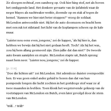
Ze sloegen rechtsaf, een zandweg op. Ook hier hing stof, net als boven
het omliggende land. Het donkere gevaarte van de ijsfabriek waar de
neger Mayes als nachtwaker werkte, doemde op en stak af tegen de
hemel. ‘Kunnen we hier niet beter stoppen?’ vroeg de soldaat.
McLendon antwoordde niet. Hij liet de auto doorrazen en bracht hem
met een ruk tot stilstand: het licht van de koplampen scheen op de kale
muur.
‘Luister nou eens even, jongens,’ zei de kapper, ‘als hij hier is, dan
hebben we bewijs dat hij het niet gedaan heeft. Toch? Als hij het was,
zou hij hem allang gesmeerd zijn. Zien jullie dat dan niet?’ De tweede
auto kwam aanrijden en stopte. McLendon stapte uit, Butch sprong
naast hem neer. ‘Luister nou, jongens,’ zei de kapper.
[p. 114]
‘Doe die lichten uit!’ zei McLendon. Het ademloze duister overspoelde
hen. Er was geen enkel ander geluid te horen dan dat van hun
pompende longen die lucht zochten in het gortdroge stof waar ze al
twee maanden in leefden. Toen klonk het wegstervende geknerp van de
voetstappen van McLendon en Butch, even later gevolgd door de stem
van McLendon.
‘Will…! Will!’