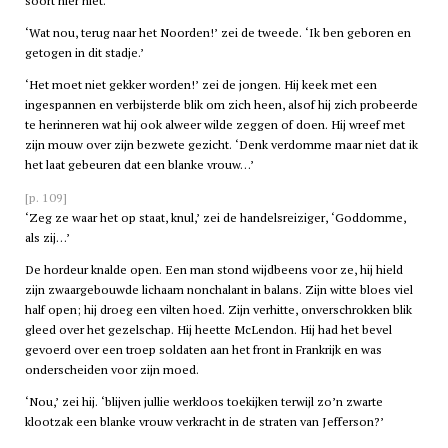
soort hier niet.’
‘Wat nou, terug naar het Noorden!’ zei de tweede. ‘Ik ben geboren en
getogen in dit stadje.’
‘Het moet niet gekker worden!’ zei de jongen. Hij keek met een
ingespannen en verbijsterde blik om zich heen, alsof hij zich probeerde
te herinneren wat hij ook alweer wilde zeggen of doen. Hij wreef met
zijn mouw over zijn bezwete gezicht. ‘Denk verdomme maar niet dat ik
het laat gebeuren dat een blanke vrouw…’
[p. 109]
‘Zeg ze waar het op staat, knul,’ zei de handelsreiziger, ‘Goddomme,
als zij…’
De hordeur knalde open. Een man stond wijdbeens voor ze, hij hield
zijn zwaargebouwde lichaam nonchalant in balans. Zijn witte bloes viel
half open; hij droeg een vilten hoed. Zijn verhitte, onverschrokken blik
gleed over het gezelschap. Hij heette McLendon. Hij had het bevel
gevoerd over een troep soldaten aan het front in Frankrijk en was
onderscheiden voor zijn moed.
‘Nou,’ zei hij. ‘blijven jullie werkloos toekijken terwijl zo’n zwarte
klootzak een blanke vrouw verkracht in de straten van Jefferson?’