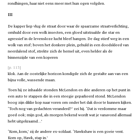
rondhingen, haar niet eens meer met hun ogen volgden.
III
De kapper liep vlug de straat door waar de spaarzame straatverlichting,
omhuld door een wolk insecten, een gloed uitstraalde die star en
agressief in de levensloze lucht bleef hangen. De dag stierf weg in een
wolk van stof; boven het donkere plein, gehuld in een doodskleed van
neerdalend stof, strekte zich de hemel uit, even helder als de
binnenzijde van een koperen
[p. 113]
klok. Aan de oostelijke horizon kondigde zich de gestalte aan van een
bijna volle, wassende maan.
Toen hij ze inhaalde stonden McLendon en drie anderen op het punt in
een auto te stappen die in een steegje geparkeerd stond. McLendon
boog zijn dikke kop naar voren om onder het dak door te kunnen kijken.
‘Toch nog van gedachten veranderd?’ zei hij. ‘Dat is verdomme maar
goed ook; mijn god, als morgen bekend wordt wat je vanavond allemaal
hebt uitgekraamd…’
‘Kom, kom,’ zij de andere ex-soldaat. ‘Hawkshaw is een goeie vent.
Kom op, Hawk, stap in.’