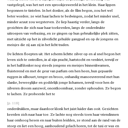
vastgelegd, was het net een sprookjeswereld in het klein. Haar lippen
begonnen te tintelen. In het donker, als de film begon, zou het wel
beter worden; ze wist haar lachen te bedwingen, zodat het minder snel,
minder acuut zou wegsterven. Ze liep haastig verder, langs de
gezichten die zich naar haar toekeerden, langs de onderdrukte
uitroepen van verbazing, en ze gingen op hun gebruikelijke plek zitten,
met uitzicht op het in zilverlicht gehulde gangpad en op de jongens en
meisjes die zij aan zij in het licht traden.
De lichten floepten uit. Het scherm lichtte zilver op en al snel begon het
leven zich te ontrollen, in al zijn pracht, hartstocht en verdriet, terwijl er
in het halfdonker nog steeds jongens en meisjes binnenkwamen,
fluisterend en met de geur van parfum om hen heen, hun gepaarde
ruggen in silhouet, tenger en broos, onhandig manoeuvrerend met hun
slanke, beweeglijke en goddelijk jonge lichamen, terwijl voor hen de
zilveren droom aanzwol, onontkoombaar, zonder ophouden. Ze begon
te lachen. Ze probeerde het te
[p. 118]
onderdrukken, maar daardoor klonk het juist luider dan ooit. Gezichten
keerden zich naar haar toe. Ze lachte nog steeds toen haar vriendinnen
haar omhoog hesen en naar buiten leidden, ze stond aan de rand van de
stoep en liet een hoog, aanhoudend gelach horen, tot de taxi er was en