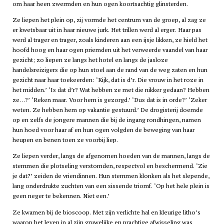
om haar heen zwermden en hun ogen koortsachtig glinsterden.
Ze liepen het plein op, zij vormde het centrum van de groep, al zag ze
er kwetsbaar uit in haar nieuwe jurk. Het trillen werd al erger. Haar pas
werd al trager en trager, zoals kinderen aan een ijsje likken, ze hield het
hoofd hoog en haar ogen priemden uit het verweerde vaandel van haar
gezicht; zo liepen ze langs het hotel en langs de jasloze
handelsreizigers die op hun stoel aan de rand van de weg zaten en hun
gezicht naar haar toekeerden: ‘Kijk, dat is d’r. Die vrouw in het roze in
het midden.’ ‘Is dat d’r? Wat hebben ze met die nikker gedaan? Hebben
ze…?’ ‘Reken maar. Voor hem is gezorgd.’ ‘Dus dat is in orde?’ ‘Zeker
weten. Ze hebben hem op vakantie gestuurd.’ De drogisterij doemde
op en zelfs de jongere mannen die bij de ingang rondhingen, namen
hun hoed voor haar af en hun ogen volgden de beweging van haar
heupen en benen toen ze voorbij liep.
Ze liepen verder, langs de afgenomen hoeden van de mannen, langs de
stemmen die plotseling verstomden, respectvol en beschermend. ‘Zie
je dat?’ zeiden de vriendinnen. Hun stemmen klonken als het slepende,
lang onderdrukte zuchten van een sissende triomf. ‘Op het hele plein is
geen neger te bekennen. Niet een.’
Ze kwamen bij de bioscoop. Met zijn verlichte hal en kleurige litho’s
waarop het leven in al zijn gruwelijke en prachtige afwisseling was