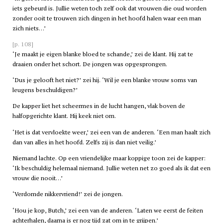
iets gebeurd is. Jullie weten toch zelf ook dat vrouwen die oud worden
zonder ooit te trouwen zich dingen in het hoofd halen waar een man
zich niets…’
[p. 108]
‘Je maakt je eigen blanke bloed te schande,’ zei de klant. Hij zat te
draaien onder het schort. De jongen was opgesprongen.
‘Dus je gelooft het niet?’ zei hij. ‘Wil je een blanke vrouw soms van
leugens beschuldigen?’
De kapper liet het scheermes in de lucht hangen, vlak boven de
halfopgerichte klant. Hij keek niet om.
‘Het is dat vervloekte weer,’ zei een van de anderen. ‘Een man haalt zich
dan van alles in het hoofd. Zelfs zij is dan niet veilig.’
Niemand lachte. Op een vriendelijke maar koppige toon zei de kapper:
‘Ik beschuldig helemaal niemand. Jullie weten net zo goed als ik dat een
vrouw die nooit…’
‘Verdomde nikkervriend!’ zei de jongen.
‘Hou je kop, Butch,’ zei een van de anderen. ‘Laten we eerst de feiten
achterhalen, daarna is er nog tijd zat om in te grijpen.’