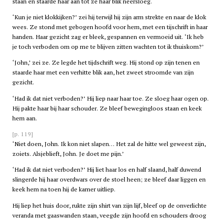
staan en staarde haar aan tot ze haar blik neersloeg.
‘Kun je niet klokkijken?’ zei hij terwijl hij zijn arm strekte en naar de klok
wees. Ze stond met gebogen hoofd voor hem, met een tijschrift in haar
handen. Haar gezicht zag er bleek, gespannen en vermoeid uit. ‘Ik heb
je toch verboden om op me te blijven zitten wachten tot ik thuiskom?’
‘John,’ zei ze. Ze legde het tijdschrift weg. Hij stond op zijn tenen en
staarde haar met een verhitte blik aan, het zweet stroomde van zijn
gezicht.
‘Had ik dat niet verboden?’ Hij liep naar haar toe. Ze sloeg haar ogen op.
Hij pakte haar bij haar schouder. Ze bleef bewegingloos staan en keek
hem aan.
[p. 119]
‘Niet doen, John. Ik kon niet slapen… Het zal de hitte wel geweest zijn,
zoiets. Alsjeblieft, John. Je doet me pijn.’
‘Had ik dat niet verboden?’ Hij liet haar los en half slaand, half duwend
slingerde hij haar overdwars over de stoel heen; ze bleef daar liggen en
keek hem na toen hij de kamer uitliep.
Hij liep het huis door, rukte zijn shirt van zijn lijf, bleef op de onverlichte
veranda met gaaswanden staan, veegde zijn hoofd en schouders droog