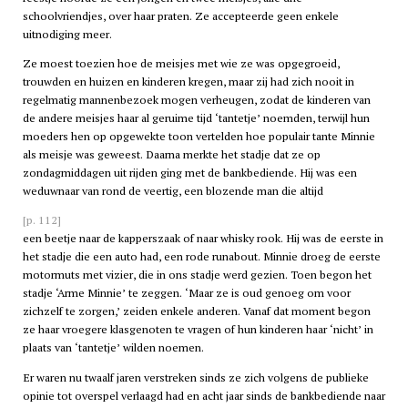
schoolvriendjes, over haar praten. Ze accepteerde geen enkele
uitnodiging meer.
Ze moest toezien hoe de meisjes met wie ze was opgegroeid,
trouwden en huizen en kinderen kregen, maar zij had zich nooit in
regelmatig mannenbezoek mogen verheugen, zodat de kinderen van
de andere meisjes haar al geruime tijd ‘tantetje’ noemden, terwijl hun
moeders hen op opgewekte toon vertelden hoe populair tante Minnie
als meisje was geweest. Daarna merkte het stadje dat ze op
zondagmiddagen uit rijden ging met de bankbediende. Hij was een
weduwnaar van rond de veertig, een blozende man die altijd
[p. 112]
een beetje naar de kapperszaak of naar whisky rook. Hij was de eerste in
het stadje die een auto had, een rode runabout. Minnie droeg de eerste
motormuts met vizier, die in ons stadje werd gezien. Toen begon het
stadje ‘Arme Minnie’ te zeggen. ‘Maar ze is oud genoeg om voor
zichzelf te zorgen,’ zeiden enkele anderen. Vanaf dat moment begon
ze haar vroegere klasgenoten te vragen of hun kinderen haar ‘nicht’ in
plaats van ‘tantetje’ wilden noemen.
Er waren nu twaalf jaren verstreken sinds ze zich volgens de publieke
opinie tot overspel verlaagd had en acht jaar sinds de bankbediende naar