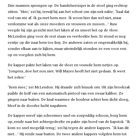
Drie mannen sprongen op. De handelsreiziger in de stoel ging rechtop
zitten. ‘Hier,’ zei hij, terwijl hij aan het schort om zijn nek rukte; ‘haal dat
vod van me af. Ik ga met hem mee. Ik woon hier dan wel niet, maar
verdomme wat als onze moeders en vrouwen en zussen…’ Ruw
veegde hij zijn gezicht met het laken af en smeet het op de vloer.
McLendon ging voor de rest staan en vervloekte hen. Er stond er nog
eentje op die naar hem toe liep. De anderen zaten er ongemakkelijk bij,
zonder elkaar aan te kijken, maar uiteindelijk stonden ze een voor een
op en voegden zich bij hem.
De kapper pakte het laken van de vloer en vouwde hem netjes op.
‘Jongens, doe het nou niet. Will Mayes heeft het niet gedaan. Ik weet
het zeker.’
‘Kom mee,’ zei McLendon. Hij draaide zich bruusk om. Uit zijn broekzak
puilde de kolf van een automatisch pistool van een zwaar kaliber. Ze
gingen naar buiten. De knal waarmee de hordeur achter hen dicht sloeg,
bleef in de doodse lucht nagalmen.
De kapper wreef zijn scheermes snel en zorgvuldig schoon, borg hem
op, rende naar het achtergedeelte en pakte zijn hoed van de kapstok. ‘Ik
kom zo snel mogelijk terug,’ zei hij tegen de andere kappers. ‘Ik kan dit
niet…’ Hij rende naar buiten. De twee andere kappers volgden hem tot