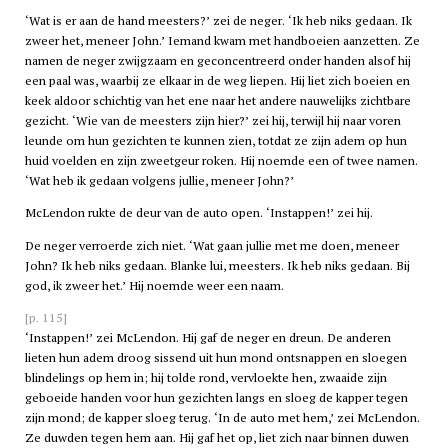
‘Wat is er aan de hand meesters?’ zei de neger. ‘Ik heb niks gedaan. Ik
zweer het, meneer John.’ Iemand kwam met handboeien aanzetten. Ze
namen de neger zwijgzaam en geconcentreerd onder handen alsof hij
een paal was, waarbij ze elkaar in de weg liepen. Hij liet zich boeien en
keek aldoor schichtig van het ene naar het andere nauwelijks zichtbare
gezicht. ‘Wie van de meesters zijn hier?’ zei hij, terwijl hij naar voren
leunde om hun gezichten te kunnen zien, totdat ze zijn adem op hun
huid voelden en zijn zweetgeur roken. Hij noemde een of twee namen.
‘Wat heb ik gedaan volgens jullie, meneer John?’
McLendon rukte de deur van de auto open. ‘Instappen!’ zei hij.
De neger verroerde zich niet. ‘Wat gaan jullie met me doen, meneer
John? Ik heb niks gedaan. Blanke lui, meesters. Ik heb niks gedaan. Bij
god, ik zweer het.’ Hij noemde weer een naam.
[p. 115]
‘Instappen!’ zei McLendon. Hij gaf de neger en dreun. De anderen
lieten hun adem droog sissend uit hun mond ontsnappen en sloegen
blindelings op hem in; hij tolde rond, vervloekte hen, zwaaide zijn
geboeide handen voor hun gezichten langs en sloeg de kapper tegen
zijn mond; de kapper sloeg terug. ‘In de auto met hem,’ zei McLendon.
Ze duwden tegen hem aan. Hij gaf het op, liet zich naar binnen duwen