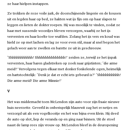
ze haar hielpen instappen.
Ze trokken de roze voile jurk, de doorschijnende lingerie en de kousen
uit en legden haar op bed, ze hakten wat ijs fijn om op haar slapen te
leggen en lieten de dokter roepen. Hij was moeilijk te vinden, zodat ze
haar met sussende woordjes bleven verzorgen, waarbij ze het ijs
verversten en haar koelte toe wuifden. Zolang het ijs vers en koud was
hield ze op met lachen en lag ze voor even stil, maar al snel begon het
gelach weer aan te zwellen en barstte ze uit in geschreeuw.
‘Shhhhhhhhhhh! Shhhhhhhhhhhhhh!’ zeiden ze, terwijl ze het ijspak
verversten, haar haren gladstreken op zoek naar grijstinten; ‘die arme
meid!’ Vervolgens tegen elkaar met donker fonkelende ogen, heimelijk
en hartstochtelijk: ‘Denk je dat er echt iets gebeurd is?’ ‘Shhhhhhhhhh!
Die arme meid! Die arme Minnie!’
V
Het was middernacht toen McLendon zijn auto voor zijn fraaie nieuwe
huis neerzette. Geverfd in onberispelijk blauwwit zag het er netjes en
verzorgd uit als een vogelkooitje en het was bijna even klein. Hij deed
de auto op slot, liep de veranda op en ging naar binnen. Uit de stoel
naast de lamp rees zijn vrouw op. McLendon bleef in de deuropening