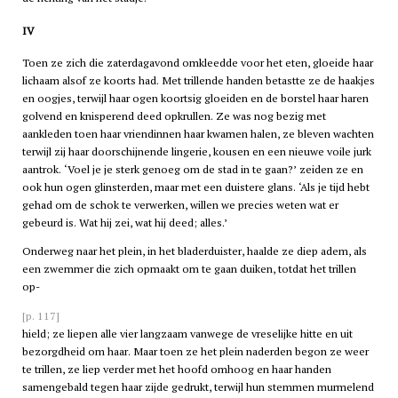
IV
Toen ze zich die zaterdagavond omkleedde voor het eten, gloeide haar
lichaam alsof ze koorts had. Met trillende handen betastte ze de haakjes
en oogjes, terwijl haar ogen koortsig gloeiden en de borstel haar haren
golvend en knisperend deed opkrullen. Ze was nog bezig met
aankleden toen haar vriendinnen haar kwamen halen, ze bleven wachten
terwijl zij haar doorschijnende lingerie, kousen en een nieuwe voile jurk
aantrok. ‘Voel je je sterk genoeg om de stad in te gaan?’ zeiden ze en
ook hun ogen glinsterden, maar met een duistere glans. ‘Als je tijd hebt
gehad om de schok te verwerken, willen we precies weten wat er
gebeurd is. Wat hij zei, wat hij deed; alles.’
Onderweg naar het plein, in het bladerduister, haalde ze diep adem, als
een zwemmer die zich opmaakt om te gaan duiken, totdat het trillen
op-
[p. 117]
hield; ze liepen alle vier langzaam vanwege de vreselijke hitte en uit
bezorgdheid om haar. Maar toen ze het plein naderden begon ze weer
te trillen, ze liep verder met het hoofd omhoog en haar handen
samengebald tegen haar zijde gedrukt, terwijl hun stemmen murmelend