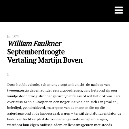
Skip
to
content
[p. 107]
William Faulkner
Septemberdroogte
Vertaling Martijn Boven
I
Door het bloedrode, schemerige septemberlicht, de nasleep van
tweeenzestig dagen zonder een druppel regen, ging het rond als een
vuurtje door droog stro: het gerucht, het relaas of wat het ook was. Iets
over Miss Minnie Cooper en een neger. Ze voelden zich aangevallen,
beledigd, geintimideerd, maar geen van de mannen die op die
zaterdagavond in de kapperszaak waren – terwijl de plafondventilator de
bedorven lucht verplaatste zonder enige verfrissing te brengen,
waardoor hun eigen onfrisse adem en lichaamsgeuren met steeds