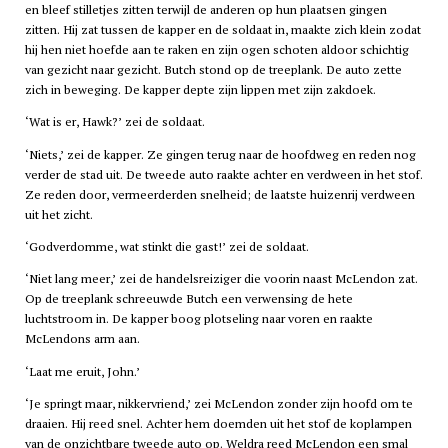
en bleef stilletjes zitten terwijl de anderen op hun plaatsen gingen
zitten. Hij zat tussen de kapper en de soldaat in, maakte zich klein zodat
hij hen niet hoefde aan te raken en zijn ogen schoten aldoor schichtig
van gezicht naar gezicht. Butch stond op de treeplank. De auto zette
zich in beweging. De kapper depte zijn lippen met zijn zakdoek.
‘Wat is er, Hawk?’ zei de soldaat.
‘Niets,’ zei de kapper. Ze gingen terug naar de hoofdweg en reden nog
verder de stad uit. De tweede auto raakte achter en verdween in het stof.
Ze reden door, vermeerderden snelheid; de laatste huizenrij verdween
uit het zicht.
‘Godverdomme, wat stinkt die gast!’ zei de soldaat.
‘Niet lang meer,’ zei de handelsreiziger die voorin naast McLendon zat.
Op de treeplank schreeuwde Butch een verwensing de hete
luchtstroom in. De kapper boog plotseling naar voren en raakte
McLendons arm aan.
‘Laat me eruit, John.’
‘Je springt maar, nikkervriend,’ zei McLendon zonder zijn hoofd om te
draaien. Hij reed snel. Achter hem doemden uit het stof de koplampen
van de onzichtbare tweede auto op. Weldra reed McLendon een smal