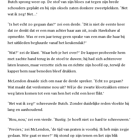
Butch sprong weer op. De stof van zijn bloes zat tegen zijn brede
schouders geplakt en bij zijn oksels zaten donkere zweetplekken. ‘Net
wat ik zeg! Net…’
‘Is het echt zo gegaan dan?’ zei een derde. ‘Dit is niet de eerste keer
dat ze denkt dat er een man achter haar aan zit, zoals Hawkshaw al
opmerkte. Was er een jaar terug geen sprake van een man die haar bij
het uitkleden begluurde vanaf het keukendak?’
‘Wat?’ zei de klant. ‘Waar heb je het over?’ De kapper probeerde hem
met zachte hand terug in de stoel te duwen; hij had zich achterover
laten leunen, maar verzette zich nu en richtte zijn hoofd op, terwijl de
kapper hem naar beneden bleef drukken.
McLendon draaide zich om naar de derde spreker. ‘Echt zo gegaan?
Wat maakt dat verdomme nou uit? Wil je die zwarte klootzakken ermee
weg laten komen tot een van hen het echt een keer flikt.’
‘Net wat ik zeg!’ schreeuwde Butch. Zonder duidelijke reden vloekte hij
lang en aanhoudend.
‘Nou, nou,’ zei een vierde. ‘Rustig. Je hoeft niet zo hard te schreeuwen.’
‘Precies,’ zei McLendon, ‘de tijd van praten is voorbij. Ik heb mijn zegje
gedaan. Wie gaat er mee?’ Hij stond op zijn tenen en liet zijn blik