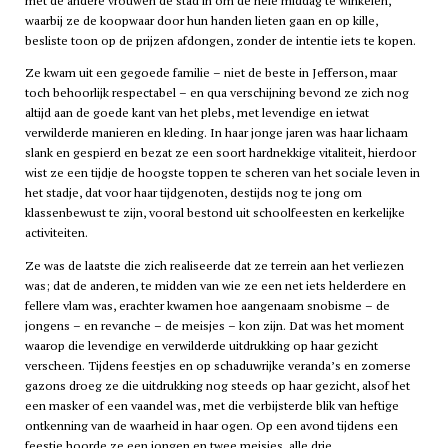
met de andere vrouwen de stad in om de hele middag te winkelen,
waarbij ze de koopwaar door hun handen lieten gaan en op kille,
besliste toon op de prijzen afdongen, zonder de intentie iets te kopen.
Ze kwam uit een gegoede familie – niet de beste in Jefferson, maar
toch behoorlijk respectabel – en qua verschijning bevond ze zich nog
altijd aan de goede kant van het plebs, met levendige en ietwat
verwilderde manieren en kleding. In haar jonge jaren was haar lichaam
slank en gespierd en bezat ze een soort hardnekkige vitaliteit, hierdoor
wist ze een tijdje de hoogste toppen te scheren van het sociale leven in
het stadje, dat voor haar tijdgenoten, destijds nog te jong om
klassenbewust te zijn, vooral bestond uit schoolfeesten en kerkelijke
activiteiten.
Ze was de laatste die zich realiseerde dat ze terrein aan het verliezen
was; dat de anderen, te midden van wie ze een net iets helderdere en
fellere vlam was, erachter kwamen hoe aangenaam snobisme – de
jongens – en revanche – de meisjes – kon zijn. Dat was het moment
waarop die levendige en verwilderde uitdrukking op haar gezicht
verscheen. Tijdens feestjes en op schaduwrijke veranda’s en zomerse
gazons droeg ze die uitdrukking nog steeds op haar gezicht, alsof het
een masker of een vaandel was, met die verbijsterde blik van heftige
ontkenning van de waarheid in haar ogen. Op een avond tijdens een
feestje hoorde ze een jongen en twee meisjes, alle drie