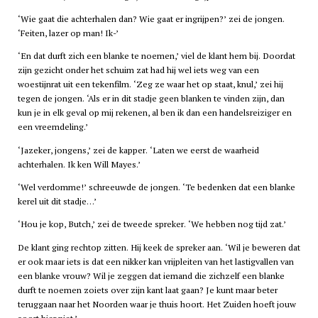
‘Wie gaat die achterhalen dan? Wie gaat er ingrijpen?’ zei de jongen.
‘Feiten, lazer op man! Ik-’
‘En dat durft zich een blanke te noemen,’ viel de klant hem bij. Doordat
zijn gezicht onder het schuim zat had hij wel iets weg van een
woestijnrat uit een tekenfilm. ‘Zeg ze waar het op staat, knul,’ zei hij
tegen de jongen. ‘Als er in dit stadje geen blanken te vinden zijn, dan
kun je in elk geval op mij rekenen, al ben ik dan een handelsreiziger en
een vreemdeling.’
‘Jazeker, jongens,’ zei de kapper. ‘Laten we eerst de waarheid
achterhalen. Ik ken Will Mayes.’
‘Wel verdomme!’ schreeuwde de jongen. ‘Te bedenken dat een blanke
kerel uit dit stadje…’
‘Hou je kop, Butch,’ zei de tweede spreker. ‘We hebben nog tijd zat.’
De klant ging rechtop zitten. Hij keek de spreker aan. ‘Wil je beweren dat
er ook maar iets is dat een nikker kan vrijpleiten van het lastigvallen van
een blanke vrouw? Wil je zeggen dat iemand die zichzelf een blanke
durft te noemen zoiets over zijn kant laat gaan? Je kunt maar beter
teruggaan naar het Noorden waar je thuis hoort. Het Zuiden hoeft jouw