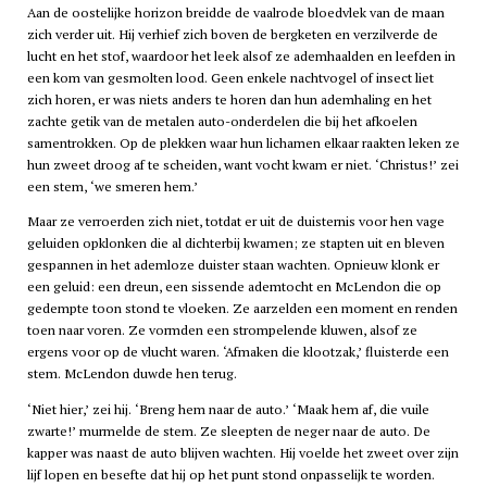
Aan de oostelijke horizon breidde de vaalrode bloedvlek van de maan
zich verder uit. Hij verhief zich boven de bergketen en verzilverde de
lucht en het stof, waardoor het leek alsof ze ademhaalden en leefden in
een kom van gesmolten lood. Geen enkele nachtvogel of insect liet
zich horen, er was niets anders te horen dan hun ademhaling en het
zachte getik van de metalen auto-onderdelen die bij het afkoelen
samentrokken. Op de plekken waar hun lichamen elkaar raakten leken ze
hun zweet droog af te scheiden, want vocht kwam er niet. ‘Christus!’ zei
een stem, ‘we smeren hem.’
Maar ze verroerden zich niet, totdat er uit de duisternis voor hen vage
geluiden opklonken die al dichterbij kwamen; ze stapten uit en bleven
gespannen in het ademloze duister staan wachten. Opnieuw klonk er
een geluid: een dreun, een sissende ademtocht en McLendon die op
gedempte toon stond te vloeken. Ze aarzelden een moment en renden
toen naar voren. Ze vormden een strompelende kluwen, alsof ze
ergens voor op de vlucht waren. ‘Afmaken die klootzak,’ fluisterde een
stem. McLendon duwde hen terug.
‘Niet hier,’ zei hij. ‘Breng hem naar de auto.’ ‘Maak hem af, die vuile
zwarte!’ murmelde de stem. Ze sleepten de neger naar de auto. De
kapper was naast de auto blijven wachten. Hij voelde het zweet over zijn
lijf lopen en besefte dat hij op het punt stond onpasselijk te worden.