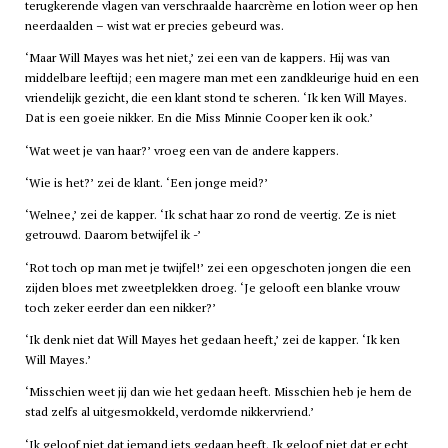
terugkerende vlagen van verschraalde haarcrème en lotion weer op hen
neerdaalden – wist wat er precies gebeurd was.
‘Maar Will Mayes was het niet,’ zei een van de kappers. Hij was van
middelbare leeftijd; een magere man met een zandkleurige huid en een
vriendelijk gezicht, die een klant stond te scheren. ‘Ik ken Will Mayes.
Dat is een goeie nikker. En die Miss Minnie Cooper ken ik ook.’
‘Wat weet je van haar?’ vroeg een van de andere kappers.
‘Wie is het?’ zei de klant. ‘Een jonge meid?’
‘Welnee,’ zei de kapper. ‘Ik schat haar zo rond de veertig. Ze is niet
getrouwd. Daarom betwijfel ik -’
‘Rot toch op man met je twijfel!’ zei een opgeschoten jongen die een
zijden bloes met zweetplekken droeg. ‘Je gelooft een blanke vrouw
toch zeker eerder dan een nikker?’
‘Ik denk niet dat Will Mayes het gedaan heeft,’ zei de kapper. ‘Ik ken
Will Mayes.’
‘Misschien weet jij dan wie het gedaan heeft. Misschien heb je hem de
stad zelfs al uitgesmokkeld, verdomde nikkervriend.’
‘Ik geloof niet dat iemand iets gedaan heeft. Ik geloof niet dat er echt