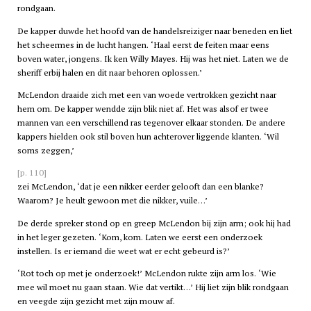
rondgaan.
De kapper duwde het hoofd van de handelsreiziger naar beneden en liet
het scheermes in de lucht hangen. ‘Haal eerst de feiten maar eens
boven water, jongens. Ik ken Willy Mayes. Hij was het niet. Laten we de
sheriff erbij halen en dit naar behoren oplossen.’
McLendon draaide zich met een van woede vertrokken gezicht naar
hem om. De kapper wendde zijn blik niet af. Het was alsof er twee
mannen van een verschillend ras tegenover elkaar stonden. De andere
kappers hielden ook stil boven hun achterover liggende klanten. ‘Wil
soms zeggen,’
[p. 110]
zei McLendon, ‘dat je een nikker eerder gelooft dan een blanke?
Waarom? Je heult gewoon met die nikker, vuile…’
De derde spreker stond op en greep McLendon bij zijn arm; ook hij had
in het leger gezeten. ‘Kom, kom. Laten we eerst een onderzoek
instellen. Is er iemand die weet wat er echt gebeurd is?’
‘Rot toch op met je onderzoek!’ McLendon rukte zijn arm los. ‘Wie
mee wil moet nu gaan staan. Wie dat vertikt…’ Hij liet zijn blik rondgaan
en veegde zijn gezicht met zijn mouw af.