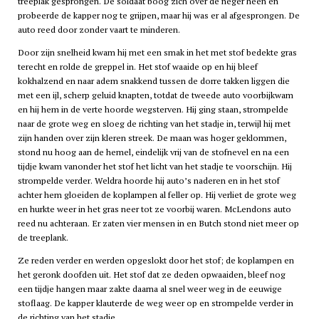
treeplak gesprongen. De soldaat boog zich over de neger heen en
probeerde de kapper nog te grijpen, maar hij was er al afgesprongen. De
auto reed door zonder vaart te minderen.
Door zijn snelheid kwam hij met een smak in het met stof bedekte gras
terecht en rolde de greppel in. Het stof waaide op en hij bleef
kokhalzend en naar adem snakkend tussen de dorre takken liggen die
met een ijl, scherp geluid knapten, totdat de tweede auto voorbijkwam
en hij hem in de verte hoorde wegsterven. Hij ging staan, strompelde
naar de grote weg en sloeg de richting van het stadje in, terwijl hij met
zijn handen over zijn kleren streek. De maan was hoger geklommen,
stond nu hoog aan de hemel, eindelijk vrij van de stofnevel en na een
tijdje kwam vanonder het stof het licht van het stadje te voorschijn. Hij
strompelde verder. Weldra hoorde hij auto’s naderen en in het stof
achter hem gloeiden de koplampen al feller op. Hij verliet de grote weg
en hurkte weer in het gras neer tot ze voorbij waren. McLendons auto
reed nu achteraan. Er zaten vier mensen in en Butch stond niet meer op
de treeplank.
Ze reden verder en werden opgeslokt door het stof; de koplampen en
het geronk doofden uit. Het stof dat ze deden opwaaiden, bleef nog
een tijdje hangen maar zakte daarna al snel weer weg in de eeuwige
stoflaag. De kapper klauterde de weg weer op en strompelde verder in
de richting van het stadje.