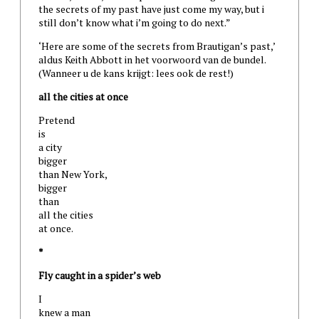
the secrets of my past have just come my way, but i
still don’t know what i’m going to do next.”
‘Here are some of the secrets from Brautigan’s past,’
aldus Keith Abbott in het voorwoord van de bundel.
(Wanneer u de kans krijgt: lees ook de rest!)
all the cities at once
Pretend
is
a city
bigger
than New York,
bigger
than
all the cities
at once.
*
Fly caught in a spider’s web
I
knew a man