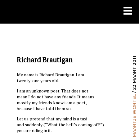
Skip
to
content
Richard Brautigan
/ 23 MAART 2011
My name is Richard Brautigan. I am
twenty-one years old.
I am an unknown poet. That does not
mean I do not have any friends. It means
MAARTJE WORTEL
mostly my friends know i am a poet,
because I have told them so.
Let us pretend that my mind is a taxi
and suddenly (“What the hell’s coming off!”)
you are riding in it.