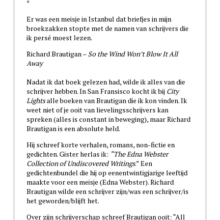
*
Er was een meisje in Istanbul dat briefjes in mijn
broekzakken stopte met de namen van schrijvers die
ik persé moest lezen.
Richard Brautigan –
So the Wind Won’t Blow It All
Away
Nadat ik dat boek gelezen had, wilde ik alles van die
schrijver hebben. In San Fransisco kocht ik bij
City
Lights
alle boeken van Brautigan die ik kon vinden. Ik
weet niet of je ooit van lievelingsschrijvers kan
spreken (alles is constant in beweging), maar Richard
Brautigan is een absolute held.
Hij schreef korte verhalen, romans, non-fictie en
gedichten. Gister herlas ik:
“The Edna Webster
Collection of Undiscovered Writings
.” Een
gedichtenbundel die hij op eenentwintigjarige leeftijd
maakte voor een meisje (Edna Webster). Richard
Brautigan wilde een schrijver zijn/was een schrijver/is
het geworden/blijft het.
Over zijn schrijverschap schreef Brautigan ooit: “All