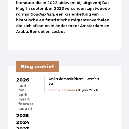
literatuur die in 2022 uitkwam bij uitgeverij Das
Mag. In september 2023 verscheen zijn tweede
roman
Goudjakhals
, een kralenketting van
historische en futuristische migrantenverhalen,
die zich afspelen in onder meer Amsterdam en
Aruba, Beiroet en Lesbos.
Blog archief
Onder de moede blaren – over het
2026
bos
juni
Menno Hartman
/ 18 juni 2026
mei
april
maart
februari
januari
2025
2024
2023