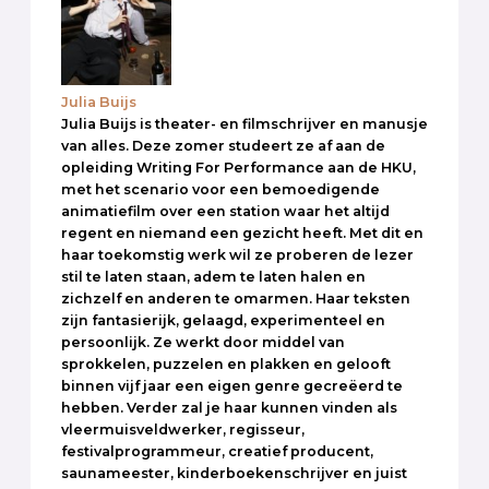
Julia Buijs
Julia Buijs is theater- en filmschrijver en manusje
van alles. Deze zomer studeert ze af aan de
opleiding Writing For Performance aan de HKU,
met het scenario voor een bemoedigende
animatiefilm over een station waar het altijd
regent en niemand een gezicht heeft. Met dit en
haar toekomstig werk wil ze proberen de lezer
stil te laten staan, adem te laten halen en
zichzelf en anderen te omarmen. Haar teksten
zijn fantasierijk, gelaagd, experimenteel en
persoonlijk. Ze werkt door middel van
sprokkelen, puzzelen en plakken en gelooft
binnen vijf jaar een eigen genre gecreëerd te
hebben. Verder zal je haar kunnen vinden als
vleermuisveldwerker, regisseur,
festivalprogrammeur, creatief producent,
saunameester, kinderboekenschrijver en juist