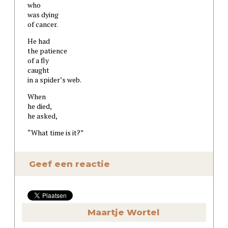
who
was dying
of cancer.
He had
the patience
of a fly
caught
in a spider’s web.
When
he died,
he asked,
“What time is it?”
Geef een reactie
Maartje Wortel