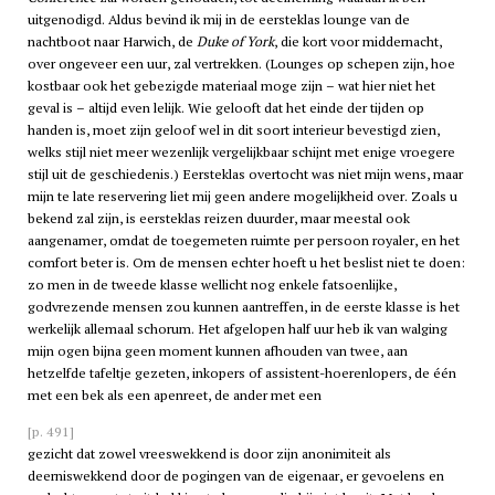
uitgenodigd. Aldus bevind ik mij in de eersteklas lounge van de
nachtboot naar Harwich, de
Duke of York
, die kort voor middernacht,
over ongeveer een uur, zal vertrekken. (Lounges op schepen zijn, hoe
kostbaar ook het gebezigde materiaal moge zijn – wat hier niet het
geval is – altijd even lelijk. Wie gelooft dat het einde der tijden op
handen is, moet zijn geloof wel in dit soort interieur bevestigd zien,
welks stijl niet meer wezenlijk vergelijkbaar schijnt met enige vroegere
stijl uit de geschiedenis.) Eersteklas overtocht was niet mijn wens, maar
mijn te late reservering liet mij geen andere mogelijkheid over. Zoals u
bekend zal zijn, is eersteklas reizen duurder, maar meestal ook
aangenamer, omdat de toegemeten ruimte per persoon royaler, en het
comfort beter is. Om de mensen echter hoeft u het beslist niet te doen:
zo men in de tweede klasse wellicht nog enkele fatsoenlijke,
godvrezende mensen zou kunnen aantreffen, in de eerste klasse is het
werkelijk allemaal schorum. Het afgelopen half uur heb ik van walging
mijn ogen bijna geen moment kunnen afhouden van twee, aan
hetzelfde tafeltje gezeten, inkopers of assistent-hoerenlopers, de één
met een bek als een apenreet, de ander met een
[p. 491]
gezicht dat zowel vreeswekkend is door zijn anonimiteit als
deerniswekkend door de pogingen van de eigenaar, er gevoelens en