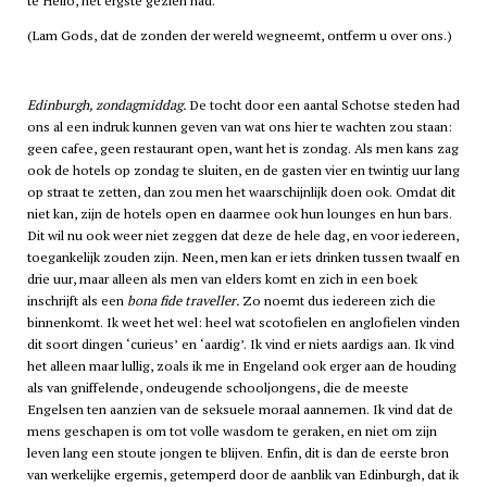
te Heilo, het ergste gezien had.
(Lam Gods, dat de zonden der wereld wegneemt, ontferm u over ons.)
Edinburgh, zondagmiddag.
De tocht door een aantal Schotse steden had
ons al een indruk kunnen geven van wat ons hier te wachten zou staan:
geen cafee, geen restaurant open, want het is zondag. Als men kans zag
ook de hotels op zondag te sluiten, en de gasten vier en twintig uur lang
op straat te zetten, dan zou men het waarschijnlijk doen ook. Omdat dit
niet kan, zijn de hotels open en daarmee ook hun lounges en hun bars.
Dit wil nu ook weer niet zeggen dat deze de hele dag, en voor iedereen,
toegankelijk zouden zijn. Neen, men kan er iets drinken tussen twaalf en
drie uur, maar alleen als men van elders komt en zich in een boek
inschrijft als een
bona fide traveller.
Zo noemt dus iedereen zich die
binnenkomt. Ik weet het wel: heel wat scotofielen en anglofielen vinden
dit soort dingen ‘curieus’ en ‘aardig’. Ik vind er niets aardigs aan. Ik vind
het alleen maar lullig, zoals ik me in Engeland ook erger aan de houding
als van gniffelende, ondeugende schooljongens, die de meeste
Engelsen ten aanzien van de seksuele moraal aannemen. Ik vind dat de
mens geschapen is om tot volle wasdom te geraken, en niet om zijn
leven lang een stoute jongen te blijven. Enfin, dit is dan de eerste bron
van werkelijke ergernis, getemperd door de aanblik van Edinburgh, dat ik