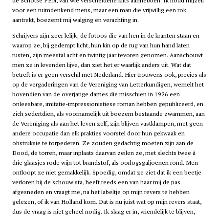
de Schotse PEN, van wie verscheidene kilts aanhebben. Ik houd mijzelf
voor een ruimdenkend mens, maar een man die vrijwillig een rok
aantrekt, boezemt mij walging en verachting in.
Schrijvers zijn zeer lelijk; de fotoos die van hen in de kranten staan en
waarop ze, bij gedempt licht, hun kin op de rug van hun hand laten
rusten, zijn meestal acht en twintig jaar tevoren genomen. Aanschouwt
men ze in levenden lijve, dan ziet het er waarlijk anders uit. Wat dat
betreft is er geen verschil met Nederland. Hier trouwens ook, precies als
op de vergaderingen van de Vereniging van Letterkundigen, wemelt het
bovendien van de overjarige dames die misschien in 1926 een
onleesbare, imitatie-impressionistiese roman hebben gepubliceerd, en
zich sedertdien, als voornamelijk uit boezem bestaande zwammen, aan
de Vereniging als aan het leven zelf, zijn blijven vastklampen, met geen
andere occupatie dan elk prakties voorstel door hun gekwaak en
obstruksie te torpederen. Ze zouden gedachtig moeten zijn aan de
Dood, de torren, maar inplaats daarvan zeilen ze, met slechts twee à
drie glaasjes rode wijn tot brandstof, als oorlogsgaljoenen rond. Men
ontloopt ze niet gemakkelijk. Spoedig, omdat ze ziet dat ik een beetje
verloren bij de schouw sta, heeft reeds een van haar mij de pas
afgesneden en vraagt me, na het labeltje op mijn revers te hebben
gelezen, of ik van Holland kom. Dat is nu juist wat op mijn revers staat,
dus de vraag is niet geheel nodig. Ik slaag er in, vriendelijk te blijven,