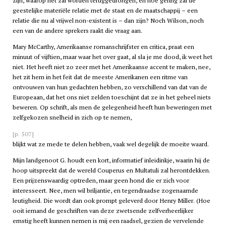
zijn, waarop het zal worden teruggedrongen, en hoe gering zal de
geestelijke materiële relatie met de staat en de maatschappij – een
relatie die nu al vrijwel non-existent is – dan zijn? Noch Wilson, noch
een van de andere sprekers raakt die vraag aan.
Mary McCarthy, Amerikaanse romanschrijfster en critica, praat een
minuut of vijftien, maar waar het over gaat, al sla je me dood, ik weet het
niet. Het heeft niet zo zeer met het Amerikaanse accent te maken, nee,
het zit hem in het feit dat de meeste Amerikanen een ritme van
ontvouwen van hun gedachten hebben, zo verschillend van dat van de
Europeaan, dat het ons niet zelden toeschijnt dat ze in het geheel niets
beweren. Op schrift, als men de gelegenheid heeft hun beweringen met
zelfgekozen snelheid in zich op te nemen,
[p. 507]
blijkt wat ze mede te delen hebben, vaak wel degelijk de moeite waard.
Mijn landgenoot G. houdt een kort, informatief inleidinkje, waarin hij de
hoop uitspreekt dat de wereld Couperus en Multatuli zal herontdekken.
Een prijzenswaardig optreden, maar geen hond die er zich voor
interesseert. Nee, men wil briljantie, en tegendraadse zogenaamde
leutigheid. Die wordt dan ook prompt geleverd door Henry Miller. (Hoe
ooit iemand de geschriften van deze zwetsende zelfverheerlijker
ernstig heeft kunnen nemen is mij een raadsel, gezien de vervelende