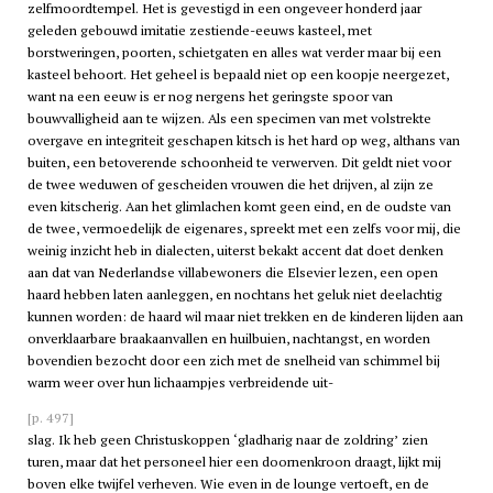
zelfmoordtempel. Het is gevestigd in een ongeveer honderd jaar
geleden gebouwd imitatie zestiende-eeuws kasteel, met
borstweringen, poorten, schietgaten en alles wat verder maar bij een
kasteel behoort. Het geheel is bepaald niet op een koopje neergezet,
want na een eeuw is er nog nergens het geringste spoor van
bouwvalligheid aan te wijzen. Als een specimen van met volstrekte
overgave en integriteit geschapen kitsch is het hard op weg, althans van
buiten, een betoverende schoonheid te verwerven. Dit geldt niet voor
de twee weduwen of gescheiden vrouwen die het drijven, al zijn ze
even kitscherig. Aan het glimlachen komt geen eind, en de oudste van
de twee, vermoedelijk de eigenares, spreekt met een zelfs voor mij, die
weinig inzicht heb in dialecten, uiterst bekakt accent dat doet denken
aan dat van Nederlandse villabewoners die Elsevier lezen, een open
haard hebben laten aanleggen, en nochtans het geluk niet deelachtig
kunnen worden: de haard wil maar niet trekken en de kinderen lijden aan
onverklaarbare braakaanvallen en huilbuien, nachtangst, en worden
bovendien bezocht door een zich met de snelheid van schimmel bij
warm weer over hun lichaampjes verbreidende uit-
[p. 497]
slag. Ik heb geen Christuskoppen ‘gladharig naar de zoldring’ zien
turen, maar dat het personeel hier een doornenkroon draagt, lijkt mij
boven elke twijfel verheven. Wie even in de lounge vertoeft, en de