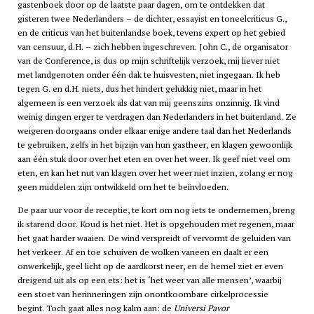
gastenboek door op de laatste paar dagen, om te ontdekken dat
gisteren twee Nederlanders – de dichter, essayist en toneelcriticus G.,
en de criticus van het buitenlandse boek, tevens expert op het gebied
van censuur, d.H. – zich hebben ingeschreven. John C., de organisator
van de Conference, is dus op mijn schriftelijk verzoek, mij liever niet
met landgenoten onder één dak te huisvesten, niet ingegaan. Ik heb
tegen G. en d.H. niets, dus het hindert gelukkig niet, maar in het
algemeen is een verzoek als dat van mij geenszins onzinnig. Ik vind
weinig dingen erger te verdragen dan Nederlanders in het buitenland. Ze
weigeren doorgaans onder elkaar enige andere taal dan het Nederlands
te gebruiken, zelfs in het bijzijn van hun gastheer, en klagen gewoonlijk
aan één stuk door over het eten en over het weer. Ik geef niet veel om
eten, en kan het nut van klagen over het weer niet inzien, zolang er nog
geen middelen zijn ontwikkeld om het te beïnvloeden.
De paar uur voor de receptie, te kort om nog iets te ondernemen, breng
ik starend door. Koud is het niet. Het is opgehouden met regenen, maar
het gaat harder waaien. De wind verspreidt of vervormt de geluiden van
het verkeer. Af en toe schuiven de wolken vaneen en daalt er een
onwerkelijk, geel licht op de aardkorst neer, en de hemel ziet er even
dreigend uit als op een ets: het is ‘het weer van alle mensen’, waarbij
een stoet van herinneringen zijn onontkoombare cirkelprocessie
begint. Toch gaat alles nog kalm aan: de
Universi Pavor