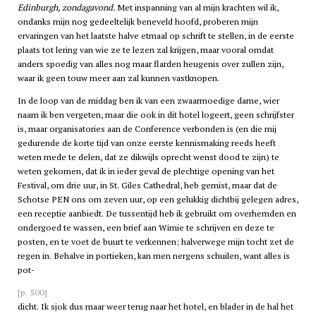
Edinburgh, zondagavond.
Met inspanning van al mijn krachten wil ik,
ondanks mijn nog gedeeltelijk beneveld hoofd, proberen mijn
ervaringen van het laatste halve etmaal op schrift te stellen, in de eerste
plaats tot lering van wie ze te lezen zal krijgen, maar vooral omdat
anders spoedig van alles nog maar flarden heugenis over zullen zijn,
waar ik geen touw meer aan zal kunnen vastknopen.
In de loop van de middag ben ik van een zwaarmoedige dame, wier
naam ik ben vergeten, maar die ook in dit hotel logeert, geen schrijfster
is, maar organisatories aan de Conference verbonden is (en die mij
gedurende de korte tijd van onze eerste kennismaking reeds heeft
weten mede te delen, dat ze dikwijls oprecht wenst dood te zijn) te
weten gekomen, dat ik in ieder geval de plechtige opening van het
Festival, om drie uur, in St. Giles Cathedral, heb gemist, maar dat de
Schotse PEN ons om zeven uur, op een gelukkig dichtbij gelegen adres,
een receptie aanbiedt. De tussentijd heb ik gebruikt om overhemden en
ondergoed te wassen, een brief aan Wimie te schrijven en deze te
posten, en te voet de buurt te verkennen; halverwege mijn tocht zet de
regen in. Behalve in portieken, kan men nergens schuilen, want alles is
pot-
[p. 500]
dicht. Ik sjok dus maar weer terug naar het hotel, en blader in de hal het