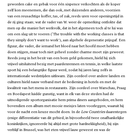
geworden cake en gebak voor één sixpence verkochten als de koper
zelf kon meenemen, die dan ook, met duizenden anderen, voorzien
van een reusachtige koffer, tas, of zak, reeds uren voor openingstijd in
de rij ging staan; wat de vader van W. weer de opmerking ontlokte dat
men op die manier het werkvolk, dat in het algemeen toch al te lui was
om een slag uit te voeren (‘The trouble with the working classes is that
they simply don’t want to work’), aan algehele degeneratie prijsgaf. Een
figuur, die vader, die iemand het bloed naar het hoofd moet hebben
doen stijgen, maar toch niet geheel zonder charme moet zijn geweest.
Reeds jong in het bezit van een bom geld gekomen, hield hij zich
vrijwel uitsluitend bezig met paardenrennen en tennis, in welke laatste
sport hij een belangrijke figuur werd, zodat hij jaren lang zelfs in
internationale wedstrijden uitkwam. Zijn oordeel over andere landen en
culturen hield nauw verband met de bediening in hotels en met de
kwaliteit van het menu in restaurants. Zijn oordeel over Warschau, Praag
en Boedapest luidde gunstig, want in elk van deze steden had de
uitnodigende sportorganisatie hem prima diners aangeboden, en hem
bovendien een album met mooie meisjes laten voorleggen, waaruit hij
voor de nacht een keuze mocht doen. In de
Low Countries
daarentegen
(enige differentiatie van dit gebied, in bijvoorbeeld twee onafhankelijke
koninkrijken, ignoreerde hij altijd met grote hardnekkigheid), bij zijn
verblijf in Brussel, was het eten vrijwel lauw geweest en was de