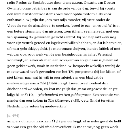
radio Paulus de Boskabouter door diens auteur. Ontucht van Doctor
Owl met jonge patiëntjes is aan de orde van de dag, terwijl hij voorts
een ware hartstocht koestert zowel voor ophtalmotomie als voor
euthanasie. Wij zijn dus, om met mijn moeder, zij ruste onder de
Vleugels van de almachtige, te spreken, ‘goed te pas’ en vooral W. is in
een betere stemming dan gisteren, toen ik hem zeer nerveus, met een
van spanning dik geworden gezicht aantrof: hij had bepaald werk nog
voor zijn vertrek gereed en ingeleverd willen hebben, en dat is hem niet,
of maar gebrekkig, gelukt. Je met romanschrijven, literaire kritiek of met
wat dan ook voor werk van de pen bezighouden is in het Verenigd
Koninkrijk, en zeker als men een schrijver van enige naam is, helemaal
geen gekkenwerk, zoals in Nederland. W. bespreekt wekelijks wat hij de
moeite waard heeft gevonden van het T.V.-programma (hij kan kijken, of
niet kijken, naar wat hij wil) in een rubriekje in een blad dat de
merkwaardige naam
The Queen
draagt. Liever tweehonderd dan
driehonderd woorden, zo kort mogelijk dus, maar ongeacht de lengte
krijgt hij er
f
410, –
(vierhonderd en tien gulden)
voor. Een recensie van
minder dan een kolom in
The Observer: f
480, -, etc. En dat terwijl in
Nederland de auteur bij medewerking
[p. 494]
aan pers of radio misschien
f
1,62 per uur krijgt, of in ieder geval de helft
van wat een geschoold arbeider verdient. Ik moet me, nog geen week