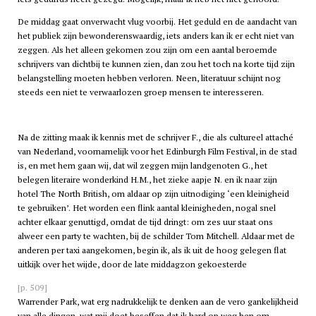
De middag gaat onverwacht vlug voorbij. Het geduld en de aandacht van
het publiek zijn bewonderenswaardig, iets anders kan ik er echt niet van
zeggen. Als het alleen gekomen zou zijn om een aantal beroemde
schrijvers van dichtbij te kunnen zien, dan zou het toch na korte tijd zijn
belangstelling moeten hebben verloren. Neen, literatuur schijnt nog
steeds een niet te verwaarlozen groep mensen te interesseren.
Na de zitting maak ik kennis met de schrijver F., die als cultureel attaché
van Nederland, voornamelijk voor het Edinburgh Film Festival, in de stad
is, en met hem gaan wij, dat wil zeggen mijn landgenoten G., het
belegen literaire wonderkind H.M., het zieke aapje N. en ik naar zijn
hotel The North British, om aldaar op zijn uitnodiging ‘een kleinigheid
te gebruiken’. Het worden een flink aantal kleinigheden, nogal snel
achter elkaar genuttigd, omdat de tijd dringt: om zes uur staat ons
alweer een party te wachten, bij de schilder Tom Mitchell. Aldaar met de
anderen per taxi aangekomen, begin ik, als ik uit de hoog gelegen flat
uitkijk over het wijde, door de late middagzon gekoesterde
[p. 509]
Warrender Park, wat erg nadrukkelijk te denken aan de vero gankelijkheid
van alle dingen, wat mij doet beseffen dat ik hard op weg ben om