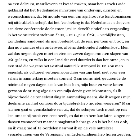
na een delirium, maar liever niet kwaad maken, maar het is toch Gode
geklaagd dat het Nederlandse ministerie van onderwijs, kunsten en
wetenschappen, dat bij monde van een van zijn hoogste functionarissen
mij uitdrukkelijk schrijft dat het ‘van belang is dat Nederlandse schrijvers
aan deze conferentie deelnemen’, mij in dezelfde brief een vergoeding
in het vooruitzicht stelt van
f
300, – reis-, plus
f
250, – verblijfkosten,
zonderling aandoend als men bedenkt dat de reis, per trein en boot, en
dan nog zonder eten onderweg, al bijna driehonderd gulden kost. Men
zal dus negen dagen moeten eten en zeven dagen moeten slapen van
250 gulden, en zulks in een land dat veel duurder is dan het onze, en in
een stad die wegens het Festival natuurlijk stampvol is. En zou men
eigenlijk, als cultureel vertegenwoordiger van zijn land, niet voor een
salaris in aanmerking moeten komen? Gaan soms niet, gedurende de
minimaal negen dagen dat ik van huis ben, mijn huur en vaste lasten
gewoon door, nog afgezien van mijn derving van inkomsten, als ik
bijvoorbeeld de toneelvertaling in aanmerking neem, die ik wegens mijn
deelname aan het congres door tijdgebrek heb moeten weigeren? Maar
ja, men gaat er gemakshalve van uit, dat de schrijver toch nooit op reis
kan omdat hij nooit een cent heeft, en dat men hem kan laten zingen en
dansen wanneer het maar de magistraat behaagt. Zo is het helaas ook,
en ik vraag me af, te oordelen naar wat ik op de vele nutteloze
vergaderingen van de Vereniging van Letterkundigen heb horen zeggen,