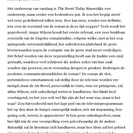
Het onderwerp van vandaag is
The Novel Today.
Nauwelijks een
onderwerp, maar eerder een bodemloze put. Ik zou het begrip
novel
wel eens gedefiniëerd willen zien. Hoe kan men, zonder een definitie,
iets over de toestand van de roman in deze tijd zeggen? Toch wordt het
geprobeerd. Angus Wilson houdt het eerste referaat, een zeer bruikbaar
overzicht van de Engelse romantraditie, volgens welke, met in het oog
springende onveranderlijkheid, het onbedorven platteland de grote
levenswaarden tegen de corruptie van de grote stad moet verdedigen.
Het fictief worden van deze tegenstelling heeft aan de traditie een eind
gemaakt, waardoor veel schrijvers die anders zeker van hun zaak
zouden zijn geweest, nu in verwarring dreigen te geraken. Bedreigen de
moderne communicatiemiddelen de roman? De roman als vlot,
pretentieloos entertainment zal stellig door de televisie worden ver-
nietigd, maar de Art Novel, persoonlijk in vorm, visie en getuigenis, zal,
aldus Wilson, zich onbedreigd weten te handhaven. Het klinkt heel
overtuigend, en het zou ook wel fijn zijn als het waar was, maar is het
waar? Zou bijvoorbeeld niet het lage peil van de televisieprogrammaas
het op den duur de burger onmogelijk maken, iets dat inspanning, hoe
gering ook, vereist, te appreciëren? Ik ben geen onheilsprofeet, maar
hier lijkt mij de ene voorspelling even geloofwaardig als de andere.
Natuurlijk zal de literatuur zich handhaven, maar hoe klein zal het gebied