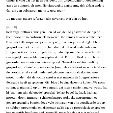
omdat ik vind dat het geen pas geeft om, uitgenodigd tot deelneming
aan een congres, als men die uitnodiging aanneemt, zich aldaar anders
dan als een volwassen mens te gedragen?
De meeste andere referaten zijn navenant. Het zijn op hun
[p. 508]
best vage ontboezemingen. Een lid van de Joegoslaviese delegatie
komt voor de microfoon iets beweren. De dames boven vertalen zijn
Frans met alle inspanning en overgave, maar enige zin dringt uit het
gesprokene niet tot me door, behalve dat het werkende volk van
Joegoslavië zich voor ongehoorde, natuurlijk met de onze volstrekt
onvergelijkbare problemen geplaatst ziet. Kortom, God is brochure
geworden en is huis aan huis verspreid. Nauwelijks echter heeft hij
gesproken, of briefjes gaan van de Joegoslaviese hoek naar de tafel van
de voorzitter, die snel mededeelt, dat men er vooral rekening mee
moet houden, dat de vorige spreker niet namens de Joegoslaviese
delegatie heeft gesproken. Mijn bloed begint alweer te koken. Waarom
springt er niemand op om te zeggen, dat men van niemand verwacht dat
hij ‘namens zijn delegatie’ spreekt? Te laat besef ik, dat ik dat had
moeten doen. Intussen schijnen knappe politieke astronomen een
zekere spanning binnen deze vele lichtjaren van ons verwijderde groep
te hebben opgemerkt, en zij menen zelfs dat de Joegoslaviese spreker
iets gedurfds heeft gezegd. Mogelijk, maar ik heb het niet gehoord.