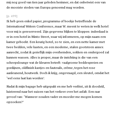
mij nog goed van tien jaar geleden herinner, en dat onbetwist een van
de mooiste steden van Europa genoemd mag worden.
[p. 499]
Ik heb geen enkel papier, programma of boekje betreffende de
International Writers Conference, maar W. meent te weten in welk hotel
voor mij is gereserveerd. Zijn gegevens blijken te kloppen: inderdaad is
er in een hotel in Minto Street, waar wij informeren, op mijn naam een
kamer geboekt. Een keurig hotel, zo te zien, en een nette kamer met
twee bedden, vele kasten, en een moderne, stalen gootsteen annex
aanrecht, zodat ik gerieflijk mijn overhemden, sokken en ondergoed zal
kunnen wassen. Alles is proper, maar de inrichting is die van een
scheepslounge wat de kleuren betreft: vaalgroene beddespreien en
gordijnen, oldfinish kastjes en fauteuils, crême, tegen het rose
aanleunend, houtwerk. Doch ik krijg, ongevraagd, een sleutel, omdat het
‘wel eens laat kan worden’.
Nadat ik mijn bagage heb uitgepakt en me heb verfrist, zit ik doodstil,
luisterend naar het suizen van het verkeer over het asfalt. Een raar
gevoel van: ‘Wanneer zouden vader en moeder me mogen komen
opzoeken?’