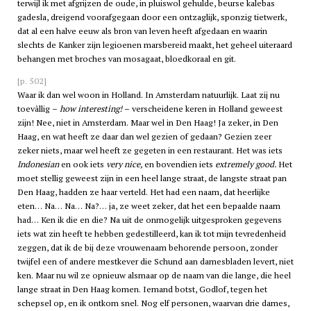
terwijl ik met afgrijzen de oude, in pluiswol gehulde, beurse kalebas
gadesla, dreigend voorafgegaan door een ontzaglijk, sponzig tietwerk,
dat al een halve eeuw als bron van leven heeft afgedaan en waarin
slechts de Kanker zijn legioenen marsbereid maakt, het geheel uiteraard
behangen met broches van mosagaat, bloedkoraal en git.
[p. 502]
Waar ik dan wel woon in Holland. In Amsterdam natuurlijk. Laat zij nu
toevàllig –
how interesting!
– verscheidene keren in Holland geweest
zijn! Nee, niet in Amsterdam. Maar wel in Den Haag! Ja zeker, in Den
Haag, en wat heeft ze daar dan wel gezien of gedaan? Gezien zeer
zeker niets, maar wel heeft ze gegeten in een restaurant. Het was iets
Indonesian
en ook iets
very nice,
en bovendien iets
extremely good.
Het
moet stellig geweest zijn in een heel lange straat, de langste straat pan
Den Haag, hadden ze haar verteld. Het had een naam, dat heerlijke
eten… Na… Na… Na?… ja, ze weet zeker, dat het een bepaalde naam
had… Ken ik die en die? Na uit de onmogelijk uitgesproken gegevens
iets wat zin heeft te hebben gedestilleerd, kan ik tot mijn tevredenheid
zeggen, dat ik de bij deze vrouwenaam behorende persoon, zonder
twijfel een of andere mestkever die Schund aan damesbladen levert, niet
ken. Maar nu wil ze opnieuw alsmaar op de naam van die lange, die heel
lange straat in Den Haag komen. Iemand botst, Godlof, tegen het
schepsel op, en ik ontkom snel. Nog elf personen, waarvan drie dames,