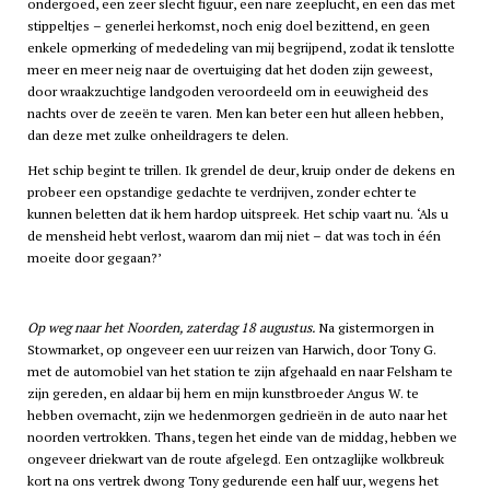
ondergoed, een zeer slecht figuur, een nare zeeplucht, en een das met
stippeltjes – generlei herkomst, noch enig doel bezittend, en geen
enkele opmerking of mededeling van mij begrijpend, zodat ik tenslotte
meer en meer neig naar de overtuiging dat het doden zijn geweest,
door wraakzuchtige landgoden veroordeeld om in eeuwigheid des
nachts over de zeeën te varen. Men kan beter een hut alleen hebben,
dan deze met zulke onheildragers te delen.
Het schip begint te trillen. Ik grendel de deur, kruip onder de dekens en
probeer een opstandige gedachte te verdrijven, zonder echter te
kunnen beletten dat ik hem hardop uitspreek. Het schip vaart nu. ‘Als u
de mensheid hebt verlost, waarom dan mij niet – dat was toch in één
moeite door gegaan?’
Op weg naar het Noorden, zaterdag 18 augustus.
Na gistermorgen in
Stowmarket, op ongeveer een uur reizen van Harwich, door Tony G.
met de automobiel van het station te zijn afgehaald en naar Felsham te
zijn gereden, en aldaar bij hem en mijn kunstbroeder Angus W. te
hebben overnacht, zijn we hedenmorgen gedrieën in de auto naar het
noorden vertrokken. Thans, tegen het einde van de middag, hebben we
ongeveer driekwart van de route afgelegd. Een ontzaglijke wolkbreuk
kort na ons vertrek dwong Tony gedurende een half uur, wegens het