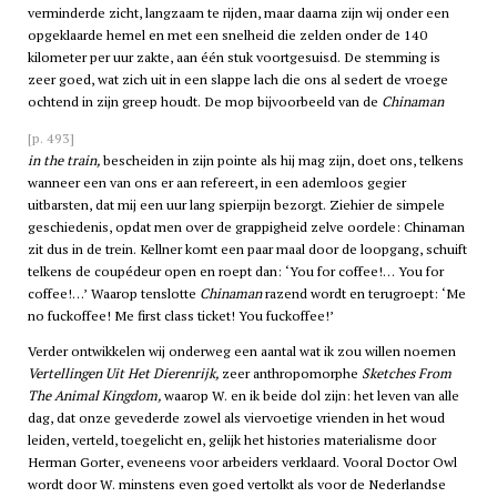
verminderde zicht, langzaam te rijden, maar daarna zijn wij onder een
opgeklaarde hemel en met een snelheid die zelden onder de 140
kilometer per uur zakte, aan één stuk voortgesuisd. De stemming is
zeer goed, wat zich uit in een slappe lach die ons al sedert de vroege
ochtend in zijn greep houdt. De mop bijvoorbeeld van de
Chinaman
[p. 493]
in the train,
bescheiden in zijn pointe als hij mag zijn, doet ons, telkens
wanneer een van ons er aan refereert, in een ademloos gegier
uitbarsten, dat mij een uur lang spierpijn bezorgt. Ziehier de simpele
geschiedenis, opdat men over de grappigheid zelve oordele: Chinaman
zit dus in de trein. Kellner komt een paar maal door de loopgang, schuift
telkens de coupédeur open en roept dan: ‘You for coffee!… You for
coffee!…’ Waarop tenslotte
Chinaman
razend wordt en terugroept: ‘Me
no fuckoffee! Me first class ticket! You fuckoffee!’
Verder ontwikkelen wij onderweg een aantal wat ik zou willen noemen
Vertellingen Uit Het Dierenrijk,
zeer anthropomorphe
Sketches From
The Animal Kingdom,
waarop W. en ik beide dol zijn: het leven van alle
dag, dat onze gevederde zowel als viervoetige vrienden in het woud
leiden, verteld, toegelicht en, gelijk het histories materialisme door
Herman Gorter, eveneens voor arbeiders verklaard. Vooral Doctor Owl
wordt door W. minstens even goed vertolkt als voor de Nederlandse