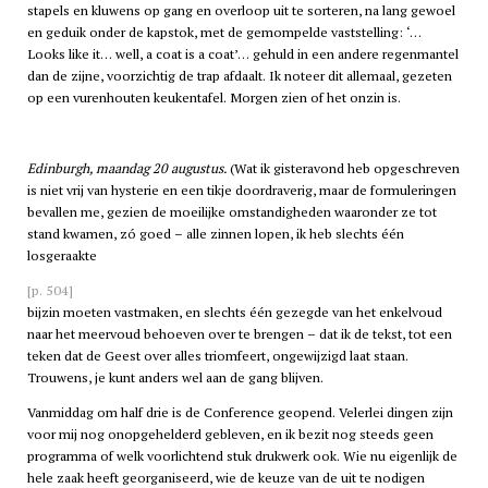
stapels en kluwens op gang en overloop uit te sorteren, na lang gewoel
en geduik onder de kapstok, met de gemompelde vaststelling: ‘…
Looks like it… well, a coat is a coat’… gehuld in een andere regenmantel
dan de zijne, voorzichtig de trap afdaalt. Ik noteer dit allemaal, gezeten
op een vurenhouten keukentafel. Morgen zien of het onzin is.
Edinburgh, maandag 20 augustus.
(Wat ik gisteravond heb opgeschreven
is niet vrij van hysterie en een tikje doordraverig, maar de formuleringen
bevallen me, gezien de moeilijke omstandigheden waaronder ze tot
stand kwamen, zó goed – alle zinnen lopen, ik heb slechts één
losgeraakte
[p. 504]
bijzin moeten vastmaken, en slechts één gezegde van het enkelvoud
naar het meervoud behoeven over te brengen – dat ik de tekst, tot een
teken dat de Geest over alles triomfeert, ongewijzigd laat staan.
Trouwens, je kunt anders wel aan de gang blijven.
Vanmiddag om half drie is de Conference geopend. Velerlei dingen zijn
voor mij nog onopgehelderd gebleven, en ik bezit nog steeds geen
programma of welk voorlichtend stuk drukwerk ook. Wie nu eigenlijk de
hele zaak heeft georganiseerd, wie de keuze van de uit te nodigen