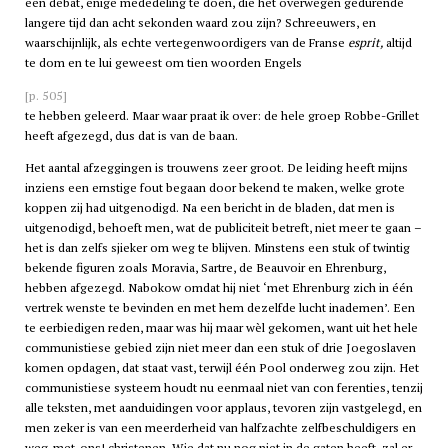
een debat, enige mededeling te doen, die het overwegen gedurende
langere tijd dan acht sekonden waard zou zijn? Schreeuwers, en
waarschijnlijk, als echte vertegenwoordigers van de Franse
esprit,
altijd
te dom en te lui geweest om tien woorden Engels
[p. 505]
te hebben geleerd. Maar waar praat ik over: de hele groep Robbe-Grillet
heeft afgezegd, dus dat is van de baan.
Het aantal afzeggingen is trouwens zeer groot. De leiding heeft mijns
inziens een ernstige fout begaan door bekend te maken, welke grote
koppen zij had uitgenodigd. Na een bericht in de bladen, dat men is
uitgenodigd, behoeft men, wat de publiciteit betreft, niet meer te gaan –
het is dan zelfs sjieker om weg te blijven. Minstens een stuk of twintig
bekende figuren zoals Moravia, Sartre, de Beauvoir en Ehrenburg,
hebben afgezegd. Nabokow omdat hij niet ‘met Ehrenburg zich in één
vertrek wenste te bevinden en met hem dezelfde lucht inademen’. Een
te eerbiedigen reden, maar was hij maar wèl gekomen, want uit het hele
communistiese gebied zijn niet meer dan een stuk of drie Joegoslaven
komen opdagen, dat staat vast, terwijl één Pool onderweg zou zijn. Het
communistiese systeem houdt nu eenmaal niet van con ferenties, tenzij
alle teksten, met aanduidingen voor applaus, tevoren zijn vastgelegd, en
men zeker is van een meerderheid van halfzachte zelfbeschuldigers en
weg-met-ons! christenen. Wie dat nu nog niet in de gaten heeft, zal er