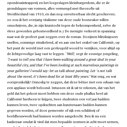
opendeurintrapperij en het losgeslagen kleinburgerdom, die er de
grondslagen van vormen, alles vermengd met theosofie uit
Westfriesland van 1910, en dan nog onverteerbaar slecht geschreven;
zo zou ik het overjarig vitalisme van deze oude bosneuker willen
omschrijven, die, in zijn kruistocht tegen de bekrompenheid, zelve de
vlees geworden geborneerdheid is.) De menigte verkeert in spanning
naar wat de profeet gaat zeggen over de roman. Dozijnen blitzknipsers
snellen, sommige struikelend, af en aan om het orakel van Californië, op
het punt de wereld met een gevleugeld woord te verrijken, voor altijd op
de lichtgevoelige laag vast te leggen. ‘
Well
,’ zegt de eeuwige jongeling,
‘I want to tell you that I have been walking around a great deal in your
beautiful city, and that I’ve been looking at such marvelous paintings in
your galleries! I would say: let us talk about painting. Let ’s not talk
about the novel, it’s been dead for at least fifty years.’
Wat enig, en wat
oorspronkelijk! Onnodig te zeggen, dat deze bêtise met een orkaan van
een applaus wordt beloond. Intussen zit ik uit te rekenen, dat van het
geld dat het gekost moet hebben om deze oude phallus heel uit
Californië hierheen te krijgen, twee studenten een vol jaar hadden
kunnen leven, twee opdrachten aan kunstenaars hadden kunnen
gegeven worden, of door gemeente of rijk een schilderij of
beeldhouwwerk had kunnen worden aangekocht. Ben ik nu een
kankeraar omdat ik vind dat men bepaalde normen in acht moet nemen,