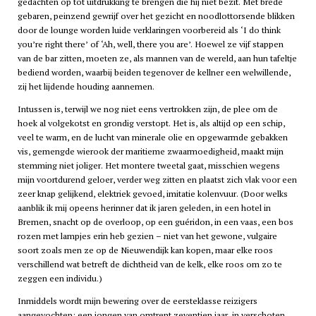
gedachten op tot uitdrukking te brengen die hij niet bezit. Met brede
gebaren, peinzend gewrijf over het gezicht en noodlottorsende blikken
door de lounge worden luide verklaringen voorbereid als ‘I do think
you’re right there’ of ‘Ah, well, there you are’. Hoewel ze vijf stappen
van de bar zitten, moeten ze, als mannen van de wereld, aan hun tafeltje
bediend worden, waarbij beiden tegenover de kellner een welwillende,
zij het lijdende houding aannemen.
Intussen is, terwijl we nog niet eens vertrokken zijn, de plee om de
hoek al volgekotst en grondig verstopt. Het is, als altijd op een schip,
veel te warm, en de lucht van minerale olie en opgewarmde gebakken
vis, gemengde wierook der maritieme zwaarmoedigheid, maakt mijn
stemming niet joliger. Het montere tweetal gaat, misschien wegens
mijn voortdurend geloer, verder weg zitten en plaatst zich vlak voor een
zeer knap gelijkend, elektriek gevoed, imitatie kolenvuur. (Door welks
aanblik ik mij opeens herinner dat ik jaren geleden, in een hotel in
Bremen, snacht op de overloop, op een guéridon, in een vaas, een bos
rozen met lampjes erin heb gezien – niet van het gewone, vulgaire
soort zoals men ze op de Nieuwendijk kan kopen, maar elke roos
verschillend wat betreft de dichtheid van de kelk, elke roos om zo te
zeggen een individu.)
Inmiddels wordt mijn bewering over de eersteklasse reizigers
aangevochten: een jongen van omtrent zeventien jaar, in verschoten