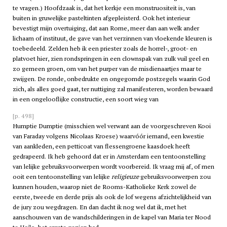
te vragen.) Hoofdzaak is, dat het kerkje een monstruositeit is, van
buiten in gruwelijke pasteltinten afgepleisterd. Ook het interieur
bevestigt mijn overtuiging, dat aan Rome, meer dan aan welk ander
lichaam of instituut, de gave van het verzinnen van vloekende kleuren is
toebedeeld. Zelden heb ik een priester zoals de horrel-, groot- en
platvoet hier, zien rondspringen in een clownspak van zulk vuil geel en
zo gemeen groen, om van het purper van de misdienaartjes maar te
zwijgen. De ronde, onbedrukte en ongegomde postzegels waarin God
zich, als alles goed gaat, ter nuttiging zal manifesteren, worden bewaard
in een ongelooflijke constructie, een soort wieg van
[p. 498]
Humptie Dumptie (misschien wel verwant aan de voorgeschreven Kooi
van Faraday volgens Nicolaas Kroese) waarvóór iemand, een kwestie
van aankleden, een petticoat van flessengroene kaasdoek heeft
gedrapeerd. Ik heb gehoord dat er in Amsterdam een tentoonstelling
van lelijke gebruiksvoorwerpen wordt voorbereid. Ik vraag mij af, of men
ooit een tentoonstelling van lelijke
religieuze
gebruiksvoorwerpen zou
kunnen houden, waarop niet de Rooms-Katholieke Kerk zowel de
eerste, tweede en derde prijs als ook de lof wegens afzichtelijkheid van
de jury zou wegdragen. En dan dacht ik nog wel dat ik, met het
aanschouwen van de wandschilderingen in de kapel van Maria ter Nood