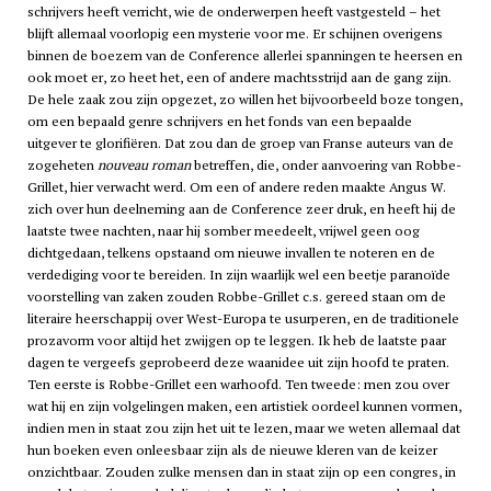
schrijvers heeft verricht, wie de onderwerpen heeft vastgesteld – het
blijft allemaal voorlopig een mysterie voor me. Er schijnen overigens
binnen de boezem van de Conference allerlei spanningen te heersen en
ook moet er, zo heet het, een of andere machtsstrijd aan de gang zijn.
De hele zaak zou zijn opgezet, zo willen het bijvoorbeeld boze tongen,
om een bepaald genre schrijvers en het fonds van een bepaalde
uitgever te glorifiëren. Dat zou dan de groep van Franse auteurs van de
zogeheten
nouveau roman
betreffen, die, onder aanvoering van Robbe-
Grillet, hier verwacht werd. Om een of andere reden maakte Angus W.
zich over hun deelneming aan de Conference zeer druk, en heeft hij de
laatste twee nachten, naar hij somber meedeelt, vrijwel geen oog
dichtgedaan, telkens opstaand om nieuwe invallen te noteren en de
verdediging voor te bereiden. In zijn waarlijk wel een beetje paranoïde
voorstelling van zaken zouden Robbe-Grillet c.s. gereed staan om de
literaire heerschappij over West-Europa te usurperen, en de traditionele
prozavorm voor altijd het zwijgen op te leggen. Ik heb de laatste paar
dagen te vergeefs geprobeerd deze waanidee uit zijn hoofd te praten.
Ten eerste is Robbe-Grillet een warhoofd. Ten tweede: men zou over
wat hij en zijn volgelingen maken, een artistiek oordeel kunnen vormen,
indien men in staat zou zijn het uit te lezen, maar we weten allemaal dat
hun boeken even onleesbaar zijn als de nieuwe kleren van de keizer
onzichtbaar. Zouden zulke mensen dan in staat zijn op een congres, in