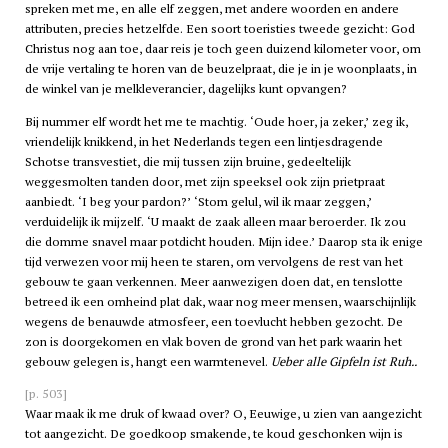
spreken met me, en alle elf zeggen, met andere woorden en andere
attributen, precies hetzelfde. Een soort toeristies tweede gezicht: God
Christus nog aan toe, daar reis je toch geen duizend kilometer voor, om
de vrije vertaling te horen van de beuzelpraat, die je in je woonplaats, in
de winkel van je melkleverancier, dagelijks kunt opvangen?
Bij nummer elf wordt het me te machtig. ‘Oude hoer, ja zeker,’ zeg ik,
vriendelijk knikkend, in het Nederlands tegen een lintjesdragende
Schotse transvestiet, die mij tussen zijn bruine, gedeeltelijk
weggesmolten tanden door, met zijn speeksel ook zijn prietpraat
aanbiedt. ‘I beg your pardon?’ ‘Stom gelul, wil ik maar zeggen,’
verduidelijk ik mijzelf. ‘U maakt de zaak alleen maar beroerder. Ik zou
die domme snavel maar potdicht houden. Mijn idee.’ Daarop sta ik enige
tijd verwezen voor mij heen te staren, om vervolgens de rest van het
gebouw te gaan verkennen. Meer aanwezigen doen dat, en tenslotte
betreed ik een omheind plat dak, waar nog meer mensen, waarschijnlijk
wegens de benauwde atmosfeer, een toevlucht hebben gezocht. De
zon is doorgekomen en vlak boven de grond van het park waarin het
gebouw gelegen is, hangt een warmtenevel.
Ueber alle Gipfeln ist Ruh..
[p. 503]
Waar maak ik me druk of kwaad over? O, Eeuwige, u zien van aangezicht
tot aangezicht. De goedkoop smakende, te koud geschonken wijn is