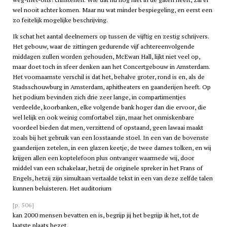
wel nooit achter komen. Maar nu wat minder bespiegeling, en eerst een
zo feitelijk mogelijke beschrijving.
Ik schat het aantal deelnemers op tussen de vijftig en zestig schrijvers.
Het gebouw, waar de zittingen gedurende vijf achtereenvolgende
middagen zullen worden gehouden, McEwan Hall, lijkt niet veel op,
maar doet toch in sfeer denken aan het Concertgebouw in Amsterdam.
Het voornaamste verschil is dat het, behalve groter, rond is en, als de
Stadsschouwburg in Amsterdam, aphitheaters en gaanderijen heeft. Op
het podium bevinden zich drie zeer lange, in compartimentjes
verdeelde, koorbanken, elke volgende bank hoger dan die ervoor, die
wel lelijk en ook weinig comfortabel zijn, maar het onmiskenbare
voordeel bieden dat men, verzittend of opstaand, geen lawaai maakt
zoals bij het gebruik van een losstaande stoel. In een van de bovenste
gaanderijen zetelen, in een glazen keetje, de twee dames tolken, en wij
krijgen allen een koptelefoon plus ontvanger waarmede wij, door
middel van een schakelaar, hetzij de originele spreker in het Frans of
Engels, hetzij zijn simultaan vertaalde tekst in een van deze zelfde talen
kunnen beluisteren. Het auditorium
[p. 506]
kan 2000 mensen bevatten en is, begrijp jij het begrijp ik het, tot de
laatste plaats bezet.