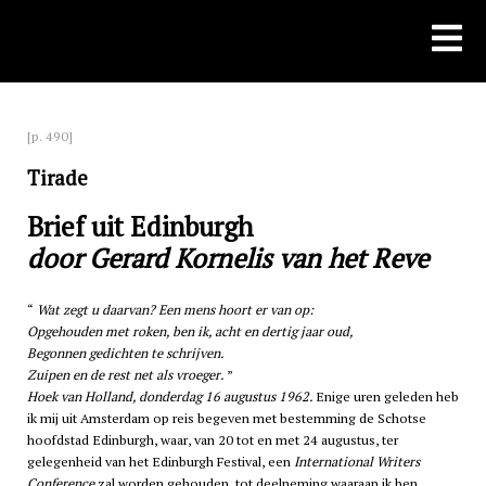
Skip
to
content
[p. 490]
Tirade
Brief uit Edinburgh
door Gerard Kornelis van het Reve
Wat zegt u daarvan? Een mens hoort er van op:
Opgehouden met roken, ben ik, acht en dertig jaar oud,
Begonnen gedichten te schrijven.
Zuipen en de rest net als vroeger.
Hoek van Holland, donderdag 16 augustus 1962.
Enige uren geleden heb
ik mij uit Amsterdam op reis begeven met bestemming de Schotse
hoofdstad Edinburgh, waar, van 20 tot en met 24 augustus, ter
gelegenheid van het Edinburgh Festival, een
International Writers
Conference
zal worden gehouden, tot deelneming waaraan ik ben