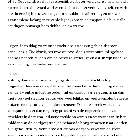
of de Nederlandse schrijver eigenlijk wel beter verdient: zo lang hij zich
boven de machinebankwerker en de loodgieter verheven voelt, en zich
niet in een bij het N.V.V. aangesloten vakbond wil verenigen om zijn
economiese belangen te verdedigen, komen de trappen die hij uit alle
richtingen ontvangt hem dubbel en dwars toe.
Tegen de middag voert onze tocht ons door een gebied dat men
aanduidt als
The North,
het troosteloze, deels uitgeputte mijngebied
dat nog net ten zuiden van de Schotse grens ligt en dat, in zijn uiterlijke
verschijning, hoe welvarend de be-
[p. 495]
volking thans ook moge zijn, nog steeds een aanklacht is tegen het
negentiende-eeuwse kapitalisme. Het meest doet het mij nog denken
aan de Twentse industriesteden, vijf en twintig jaar geleden, maar dan
met nog veel slechter gebouwde, veel lelijker en veel zwaarder beroete
huizen, en met nog veel lelijker mensen. Dit is de streek waar, in de
crisisjaren, meer dan negentig procent van de mijnwerkers en van de
arbeiders in de metaalindustrie werkloos waren en waarvandaan, in het
midden van de dertiger jaren, de befaamde hongermarsen naar Londen
zijn gehouden. W. vertelt me dat dit ook de tijd was waarin de grote
warenhuizen in Londen op een bepaalde dag in de week zoveel oud