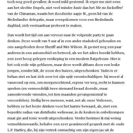
toch nog goed gevallen: ik word mild gestemd. Ik erger me niet eens
aan het slechte Engels, niet veel minder
basic
dan het
Me no fuckoffee!
van de Chinaman, waarin het doodzieke aapje N., geen lid van de
Nederlandse delegatie, maar overgekomen voor een Nederlands
dagblad, zich verstaanbaar probeert te maken.
Dan wordt het tijd om aan vervoer naar de volgende party te gaan
denken. Deze wordt van 9 uur af in een ander stadsdeel gehouden en
ons aangeboden door Sheriff and Mrs Wilson. Ik ga met nog een paar
anderen in een automobiel en betreed, als we het adres bereikt hebben,
een zeer hoog gelegen verdieping in een modern flatgebouw. Hier is
het ook rode wijn geblazen, maar deze wordt althans door een leuke
jongen, zonder kilt, de zoon des huizes, uitgeschonken. Vadei is er
helaas niet en laat zich zeer tot zijn spijt verontschuldigen: hij moest al
vanavond op reis, om morgenochtend, ergens ver weg, recht te kunnen
spreken (en vermoedelijk twee niemand kwaad doende, maar
samenlevende vrienden, tot tien maanden gevangenisstraf te
veroordelen). Stellig lieve mensen, want, net als onze Verlosser,
hebben ze het beste drinken voor het laatste bewaard, als, met een
beperkte radius van distributie weliswaar, in de keuken in onbekrompen
maat gin and tonic wordt uitgeschonken. Verder herinner ik mij weinig
vermeldenswaards, behalve een zeer geanimeerd gesprek met de oude
L.P. Hartley, die, bij zijn vertrek onmachtig om zijn eigen jas uit de