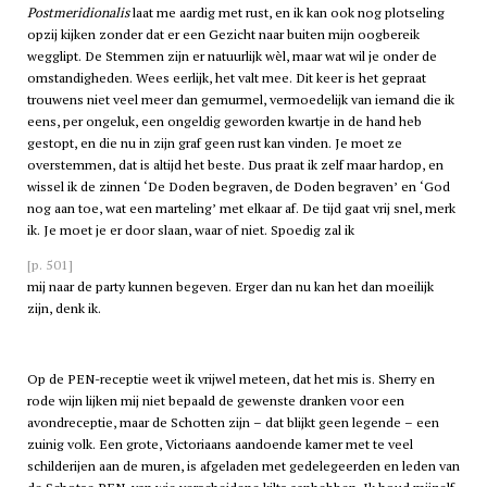
Postmeridionalis
laat me aardig met rust, en ik kan ook nog plotseling
opzij kijken zonder dat er een Gezicht naar buiten mijn oogbereik
wegglipt. De Stemmen zijn er natuurlijk wèl, maar wat wil je onder de
omstandigheden. Wees eerlijk, het valt mee. Dit keer is het gepraat
trouwens niet veel meer dan gemurmel, vermoedelijk van iemand die ik
eens, per ongeluk, een ongeldig geworden kwartje in de hand heb
gestopt, en die nu in zijn graf geen rust kan vinden. Je moet ze
overstemmen, dat is altijd het beste. Dus praat ik zelf maar hardop, en
wissel ik de zinnen ‘De Doden begraven, de Doden begraven’ en ‘God
nog aan toe, wat een marteling’ met elkaar af. De tijd gaat vrij snel, merk
ik. Je moet je er door slaan, waar of niet. Spoedig zal ik
[p. 501]
mij naar de party kunnen begeven. Erger dan nu kan het dan moeilijk
zijn, denk ik.
Op de PEN-receptie weet ik vrijwel meteen, dat het mis is. Sherry en
rode wijn lijken mij niet bepaald de gewenste dranken voor een
avondreceptie, maar de Schotten zijn – dat blijkt geen legende – een
zuinig volk. Een grote, Victoriaans aandoende kamer met te veel
schilderijen aan de muren, is afgeladen met gedelegeerden en leden van