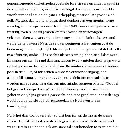
gepensioneerde cricketspelers, debiele forelvissers en ander crapuul in
de crapauds ziet zitten, wordt overweldigd door deernis niet slechts
voor het mensdom en de ganse schepping, maar ook nog voor God
zelf. (W. zegt dat het hem ietwat doet denken aan een mental home
waar hij, kort na zijn zenuwinstorting in 1943, heen werd gebracht maar
waar hij, toen hij de uitgelaten kreten hoorde en verwrongen
gelaatstrekken zag van enige ping-pong spelende kolonels, terstond
weigerde te blijven.) Na al deze overwegingen is het curieus, dat de
bediening heel redelijk blijkt. Maar mijn kamer had geen wastafel of zelfs
maar fontein, zodat ik des nachts uit het raam op het platte dak moest
klimmen om aan de rand daarvan, tussen twee kantelen door, mijn water
op het gazon in de diepte te storten. Bovendien leverde een of andere
poel in de buurt, of misschien wel de vijver voor de ingang, een
aanzienlijk aantal gemene muggen op, te klein om met sukses te
worden nagezeten, maar daarom niet minder gemeen bijtend. (Door al
het gewoel is mijn door Wim in het deliriumgevecht doormidden
gebeten oor, bijna geheeld, vannacht opnieuw gespleten, zodat ik nogal
wat bloed op de sloop heb achtergelaten.) Het leven is een
kruisdraging.
Nu ik het daar toch over heb: zojuist ben ik naar de mis in de kleine
rooms-katholieke kerk van dit vlek geweest, waarvan ik de naam niet
weet. (Het is een beetje gek om speciaal naar beneden te gaan om die