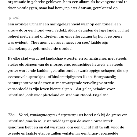
organisatie in gebreke gebleven, hem een album als bovengenoemd te
doen voorleggen, maar had hem, inplaats daarvan, getrakteerd op
[p. 496]
een avondje uit naar een nachtgelegenheid waar op een toneel een
vrouw door een hond werd gedekt. Aldus deugden de lage landen in het
geheel niet, en het ontbreken van enigerlei cultuur bij hun bewoners
was evident. ‘They aren’t a proper race, you see,’ luidde zijn
allerbeknoptst geformuleerde oordeel.
Na elke stad wordt het landschap woester en romantischer, met steeds
steiler glooiingen van de mosgroene, reusachtige heuvels en steeds
groter wordende kudden gekrulhoornde, zwartkoppige schapen, die op
evenzovele sprookjes- of kinderstripfiguren lijken. Hoogwaardig
natuurgenot voor de toerist, maar wurgende verveling voor wie
veroordeeld is zijn leven hier te slijten – dat geldt, behalve voor
Schotland, ook voor platteland en stad van Noord-Engeland.
The… Hotel, zondagmorgen 19 augustus.
Het hotel vlak bij de grens van
Schotland, waarin wij gistermiddag tegen de avond onze intrek
genomen hebben en dat wij straks, om een uur of half twaalf, voor de
tweede en laatste etappe zullen verlaten, is een bruin-gepaneelde