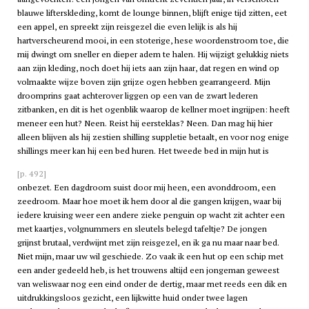
blauwe lifterskleding, komt de lounge binnen, blijft enige tijd zitten, eet
een appel, en spreekt zijn reisgezel die even lelijk is als hij
hartverscheurend mooi, in een stoterige, hese woordenstroom toe, die
mij dwingt om sneller en dieper adem te halen. Hij wijzigt gelukkig niets
aan zijn kleding, noch doet hij iets aan zijn haar, dat regen en wind op
volmaakte wijze boven zijn grijze ogen hebben gearrangeerd. Mijn
droomprins gaat achterover liggen op een van de zwart lederen
zitbanken, en dit is het ogenblik waarop de kellner moet ingrijpen: heeft
meneer een hut? Neen. Reist hij eersteklas? Neen. Dan mag hij hier
alleen blijven als hij zestien shilling suppletie betaalt, en voor nog enige
shillings meer kan hij een bed huren. Het tweede bed in mijn hut is
[p. 492]
onbezet. Een dagdroom suist door mij heen, een avonddroom, een
zeedroom. Maar hoe moet ik hem door al die gangen krijgen, waar bij
iedere kruising weer een andere zieke penguin op wacht zit achter een
met kaartjes, volgnummers en sleutels belegd tafeltje? De jongen
grijnst brutaal, verdwijnt met zijn reisgezel, en ik ga nu maar naar bed.
Niet mijn, maar uw wil geschiede. Zo vaak ik een hut op een schip met
een ander gedeeld heb, is het trouwens altijd een jongeman geweest
van weliswaar nog een eind onder de dertig, maar met reeds een dik en
uitdrukkingsloos gezicht, een lijkwitte huid onder twee lagen