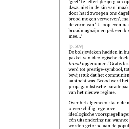
‘geef’ te letterlijk zijn gaan o
d.w.z. niet in de zin van ‘maa
door hard zwoegen ons dagel
brood mogen verwerven’, ma
de vorm van ‘ik loop even naa
broodmagazijn en pak een b
mee…’
[p. 309]
De bolsjewieken hadden in h
pakket van ideologische doel
brood
opgenomen. ‘Gratis br
werd tot prestige-symbool, to
bewijsstuk dat het communis
aantocht was. Brood werd het
propagandistische paradepaa
van het nieuwe regime.
Over het algemeen staan de 
onverschillig tegenover
ideologische voorspiegelinge
één uitzondering na: wannee
worden getornd aan de popul