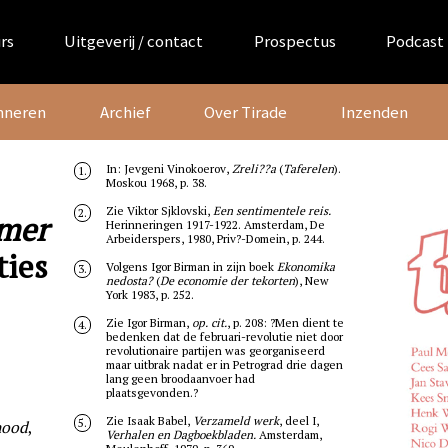
rs
Uitgeverij / contact
Prospectus
Podcast
nneren
Archief
Over Tirade
Inzenden
In: Jevgeni Vinokoerov,
Zreli??a
(
Taferelen
).
1.
Moskou 1968, p. 38.
Zie Viktor Sjklovski,
Een sentimentele reis.
2.
mmer
Herinneringen 1917-1922. Amsterdam, De
Arbeiderspers, 1980, Priv?-Domein, p. 244.
ties
Volgens Igor Birman in zijn boek
Ekonomika
3.
nedosta?
(
De economie der tekorten
), New
York 1983, p. 252.
Zie Igor Birman,
op. cit.
, p. 208: ?Men dient te
4.
bedenken dat de februari-revolutie niet door
revolutionaire partijen was georganiseerd
maar uitbrak nadat er in Petrograd drie dagen
lang geen broodaanvoer had
plaatsgevonden.?
Zie Isaak Babel,
Verzameld werk
, deel I,
5.
nood
,
Verhalen en Dagboekbladen.
Amsterdam,