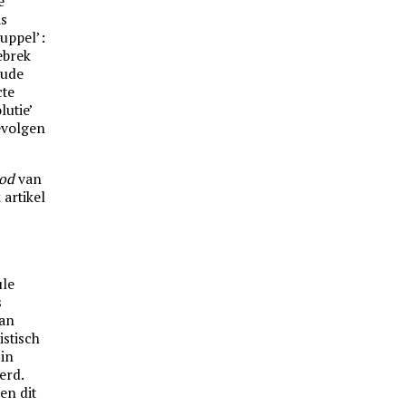
e
as
uppel’:
ebrek
oude
cte
lutie’
evolgen
od
van
 artikel
ule
s
van
stisch
in
erd.
en dit