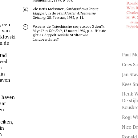
Meulenhoff, 1979, p. 369.
Zie Boris Meissner,
Gorbatschows ?neue
6.
.
Etappe?
, in de
Frankfurter Allgemeine
Zeitung
, 28. Februar, 1987, p. 11.
, een
Volgens de Tsjechische sovjetoloog Zden?k
7.
d van
Mlyn?? in
Die Zeit
, 13 maart 1987, p. 4: ?Heute
gibt es doppelt soviele St?dter wie
jklovski
Landbewohner?.
an de
Paul M
stad
reed
Cees Sa
n
ijn
Jan Sta
haven
Kees S
Henk W
e haven
De stij
daar
Kousbr
en
Rogi Wi
eiken,
Nico Dr
in
n
Ronald 