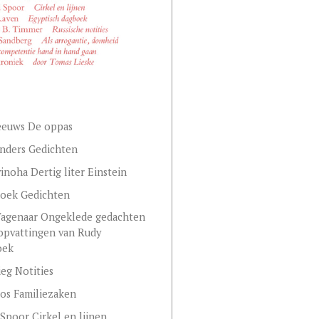
eeuws De oppas
nders Gedichten
vinoha Dertig liter Einstein
noek Gedichten
agenaar Ongeklede gedachten
lopvattingen van Rudy
oek
eg Notities
os Familiezaken
Spoor Cirkel en lijnen