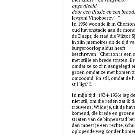
opgevijzeld
door een illusie en een brood
1.
Jevgeni Vinokoerov
In 1936 woonde ik in Cherson
oud havenstadje aan de mon
de Dnepr, de stad die Viktor S
in zijn memoires uit de tijd v
burgeroorlog aldus heeft
beschreven: ‘Cherson is een 
met stille en brede straten. B
omdat ze zo zijn aangelegd e
groen omdat ze met bomen z
omzoomd. En stil, omdat de 
2.
stil ligt.’
In mijn tijd (1934-1936) lag d
niet stil, om die reden zat ik 
trouwens. Wilde je, uit de hav
komend, die brede en groene
straten van de binnenstad ber
dan moest je een rechte, schu
oplopende weg zonder bome