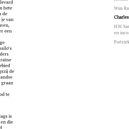
ulevard
n hete
Wim Rav
n de
Charles
 je van
aven,
H.W. Sa
ter een
en inco
Poëzie
oge
nsilo’s
nders
kraïne
ebied
szij de
nlandse
e graan
od te
ags is
 en die
ad