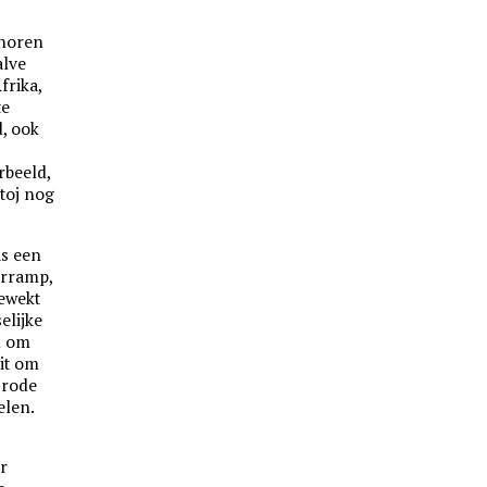
choren
alve
frika,
te
d, ook
rbeeld,
stoj nog
as een
urramp,
ewekt
elijke
d om
it om
 rode
elen.
r