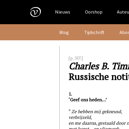
Skip
to
Nieuws
Oorshop
Auteu
content
Blog
Tijdschrift
Abo
[p. 307]
Charles B. Ti
Russische noti
1.
‘Geef ons heden…’
Ze hebben mij gekneusd,
verbrijzeld
,
en me daarna, gestaald door 
met kunst – en vliegwerk