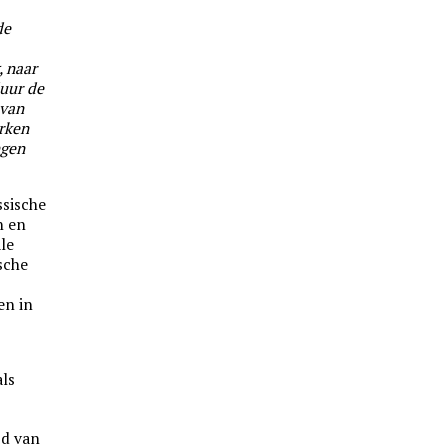
de
 naar
uur de
 van
rken
ngen
ssische
n en
le
ische
en in
als
jd van