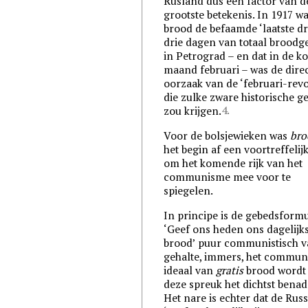
Rusland dus een factor van d
grootste betekenis. In 1917 w
brood de befaamde ‘laatste dr
drie dagen van totaal broodg
in Petrograd – en dat in de k
maand februari – was de dire
oorzaak van de ‘februari-revo
die zulke zware historische g
4.
zou krijgen.
Voor de bolsjewieken was
bro
het begin af een voortreffelijk
om het komende rijk van het
communisme mee voor te
spiegelen.
In principe is de gebedsform
‘Geef ons heden ons dagelijk
brood’ puur communistisch 
gehalte, immers, het communi
ideaal van
gratis
brood wordt 
deze spreuk het dichtst benad
Het nare is echter dat de Russ