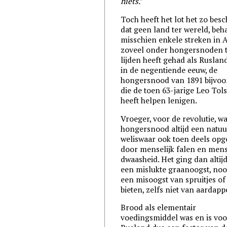
niets.
’
Toch heeft het lot het zo bes
dat geen land ter wereld, beh
misschien enkele streken in A
zoveel onder hongersnoden 
lijden heeft gehad als Ruslan
in de negentiende eeuw, de
hongersnood van 1891 bijvoo
die de toen 63-jarige Leo Tol
heeft helpen lenigen.
Vroeger, voor de revolutie, w
hongersnood altijd een natu
weliswaar ook toen deels opg
door menselijk falen en mens
dwaasheid. Het ging dan altij
een mislukte graanoogst, noo
een misoogst van spruitjes of
bieten, zelfs niet van aardapp
Brood als elementair
voedingsmiddel was en is voo