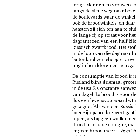
terug. Mannen en vrouwen l
langs de steile weg naar bove
de boulevards waar de winkels
ook de broodwinkels, en daar
haasten zij zich om aan te slui
de lange rij op straat voor het
dagrantsoen van een half kil
Russisch zwartbrood. Het stof
in de loop van die dag naar h
buitenland verscheepte tarwe 
nog in hun kleren en neusgat
De consumptie van brood is i
Rusland bijna driemaal grote
3.
in de
usa
.
Constante aanwez
van dagelijks brood is voor d
dus een levensvoorwaarde. Er
gezegde: ‘Als van een Russis
boer zijn paard krepeert gaat 
lopen, als hij geen wodka mee
drinkt hij eau de cologne, maa
er geen brood meer is
heeft h