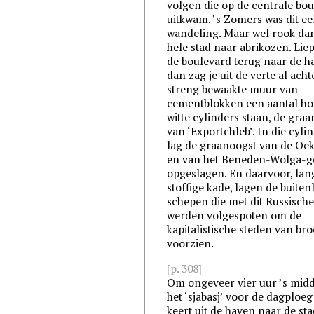
volgen die op de centrale bo
uitkwam. ’s Zomers was dit ee
wandeling. Maar wel rook da
hele stad naar abrikozen. Liep
de boulevard terug naar de h
dan zag je uit de verte al ach
streng bewaakte muur van
cementblokken een aantal h
witte cylinders staan, de graa
van ‘Exportchleb’. In die cyli
lag de graanoogst van de Oe
en van het Beneden-Wolga-g
opgeslagen. En daarvoor, lang
stoffige kade, lagen de buite
schepen die met dit Russisch
werden volgespoten om de
kapitalistische steden van bro
voorzien.
[p. 308]
Om ongeveer vier uur ’s midd
het ‘sjabasj’ voor de dagploeg
keert uit de haven naar de st