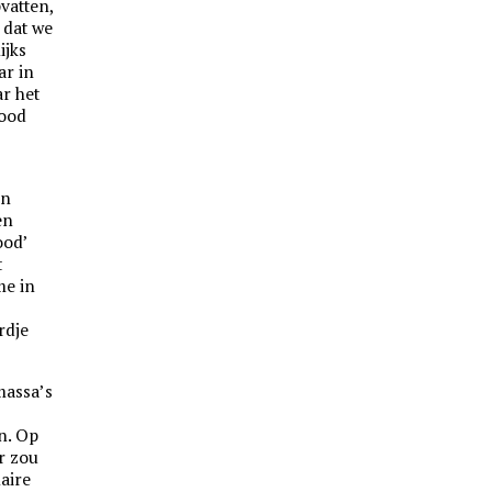
pvatten,
k dat we
ijks
ar in
r het
rood
un
en
ood’
t
me in
rdje
massa’s
n. Op
r zou
aire