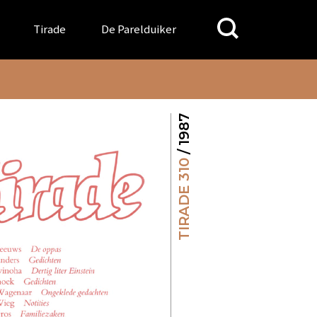
Search
Tirade
De Parelduiker
for:
/ 1987
TIRADE 310