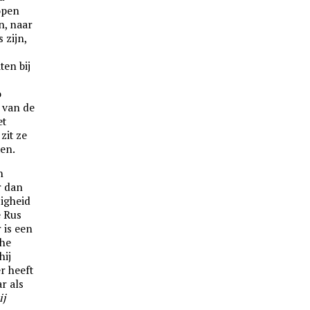
open
n, naar
 zijn,
ten bij
o
 van de
et
zit ze
en.
n
r dan
igheid
e Rus
 is een
che
hij
r heeft
r als
ij