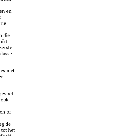
n
den en
s
rie
n die
hikt
Eerste
klasse
ies met
er
gevoel.
n ook
en of
eg de
 tot het
dheid.