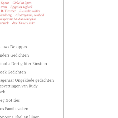
eeuws De oppas
nders Gedichten
vinoha Dertig liter Einstein
noek Gedichten
agenaar Ongeklede gedachten
lopvattingen van Rudy
oek
eg Notities
os Familiezaken
Spoor Cirkel en lijnen