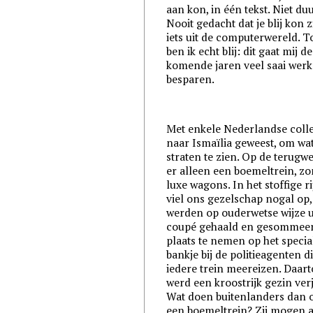
aan kon, in één tekst. Niet du
Nooit gedacht dat je blij kon 
iets uit de computerwereld. T
ben ik echt blij: dit gaat mij de
komende jaren veel saai werk
besparen.
Met enkele Nederlandse coll
naar Ismaïlia geweest, om wat
straten te zien. Op de terugw
er alleen een boemeltrein, z
luxe wagons. In het stoffige ri
viel ons gezelschap nogal op,
werden op ouderwetse wijze u
coupé gehaald en gesommee
plaats te nemen op het specia
bankje bij de politieagenten d
iedere trein meereizen. Daart
werd een kroostrijk gezin ver
Wat doen buitenlanders dan 
een boemeltrein? Zij mogen a