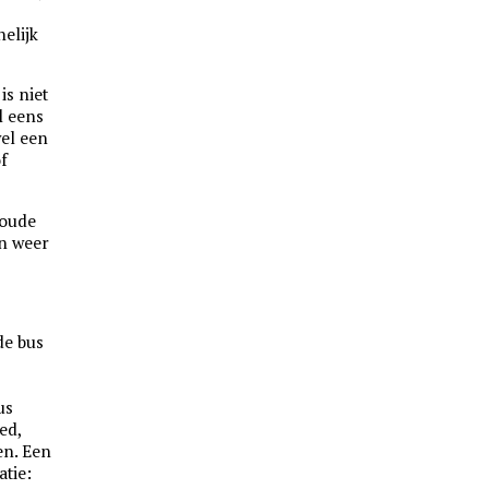
helijk
is niet
l eens
wel een
of
 oude
n weer
de bus
e
us
ed,
en. Een
atie: