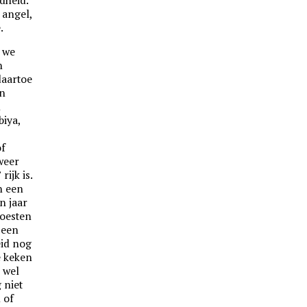
 angel,
.
t we
n
daartoe
n
n
biya,
of
 weer
rijk is.
n een
n jaar
moesten
 een
eid nog
e keken
 wel
 niet
 of