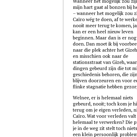
Wanneer het mogelijk zou zij
mijn hart gaat al bonzen bij h
– wanneer het mogelijk zou z
Caïro wég te doen, af te werk
nooit meer terug te komen, ja
kan er een heel nieuw leven
beginnen. Maar dan is er nog 
doen. Dan moet ik bij voorbee
naar die plek achter het Gizeh
en misschien ook naar de
stationsstraat van Gizeh, waa
dingen gebeurd zijn die tot m
geschiedenis behoren, die zij
blijven doorzeuren en voor e
flinke stagnatie hebben gezor
Welnee, er is helemaal niets
gebeurd, nooit; toch kom je h
terug om je eigen verleden, n
Caïro. Wat voor verleden valt 
helemaal te verwerken? Die p
je in de weg zit stelt toch niet
een klein persoonlijk problem