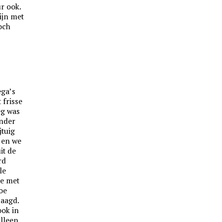
ur ook.
zijn met
och
ega’s
 frisse
eg was
onder
jtuig
 en we
it de
rd
le
ie met
oe
jaagd.
ook in
lleen