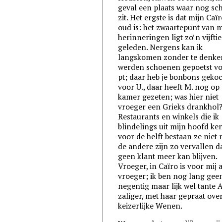
geval een plaats waar nog sch
zit. Het ergste is dat mijn Caï
oud is: het zwaartepunt van m
herinneringen ligt zo’n vijftie
geleden. Nergens kan ik
langskomen zonder te denken
werden schoenen gepoetst vo
pt
; daar heb je bonbons geko
voor U., daar heeft M. nog op
kamer gezeten; was hier niet
vroeger een Grieks drankhol
Restaurants en winkels die ik
blindelings uit mijn hoofd ke
voor de helft bestaan ze niet 
de andere zijn zo vervallen da
geen klant meer kan blijven.
Vroeger, in Caïro is voor mij a
vroeger; ik ben nog lang gee
negentig maar lijk wel tante 
zaliger, met haar gepraat ove
keizerlijke Wenen.