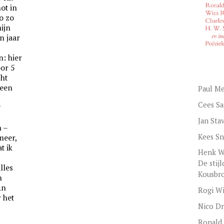
ot in
ro zo
ijn
n jaar
: hier
or 5
cht
 een
Paul M
Cees Sa
?
Jan Sta
n –
Kees S
meer,
t ik
Henk W
De stij
lles
Kousbr
n
An
Rogi Wi
r het
Nico Dr
Ronald 