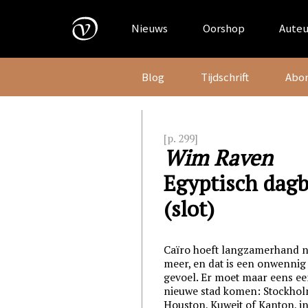
Skip
to
Nieuws
Oorshop
Auteu
content
Blog
Tijdschrift
Abo
[p. 299]
Wim Raven
Egyptisch dag
(slot)
Caïro hoeft langzamerhand n
meer, en dat is een onwennig
gevoel. Er moet maar eens e
nieuwe stad komen: Stockhol
Houston, Kuweit of Kanton, in