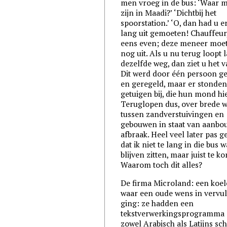
men vroeg in de bus: ‘Waar m
zijn in Maadi?’ ‘Dichtbij het
spoorstation.’ ‘O, dan had u er
lang uit gemoeten! Chauffeur,
eens even; deze meneer moet
nog uit. Als u nu terug loopt 
dezelfde weg, dan ziet u het v
Dit werd door één persoon g
en geregeld, maar er stonden
getuigen bij, die hun mond hi
Teruglopen dus, over brede 
tussen zandverstuivingen en
gebouwen in staat van aanbo
afbraak. Heel veel later pas 
dat ik niet te lang in die bus 
blijven zitten, maar juist te kor
Waarom toch dit alles?
De firma Microland: een koele
waar een oude wens in vervul
ging: ze hadden een
tekstverwerkingsprogramma 
zowel Arabisch als Latijns sch