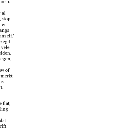
oet u
 al
 stop
 er
langs
anzelf.’
ezegd
 vele
elden.
wegen,
uw of
gemerkt
was
t.
 flat,
ling
dat
rift