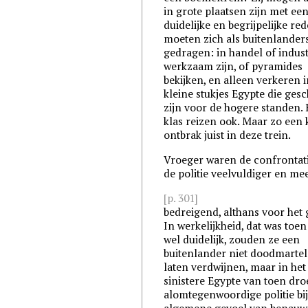
in grote plaatsen zijn met ee
duidelijke en begrijpelijke re
moeten zich als buitenlander
gedragen: in handel of indust
werkzaam zijn, of pyramides
bekijken, en alleen verkeren i
kleine stukjes Egypte die gesc
zijn voor de hogere standen. 
klas reizen ook. Maar zo een 
ontbrak juist in deze trein.
Vroeger waren de confrontat
de politie veelvuldiger en me
[p. 301]
bedreigend, althans voor het 
In werkelijkheid, dat was toe
wel duidelijk, zouden ze een
buitenlander niet doodmartel
laten verdwijnen, maar in het
sinistere Egypte van toen dro
alomtegenwoordige politie bij
algemene gevoel van benauw