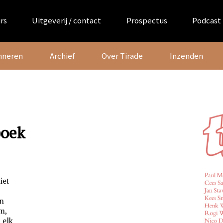
rs
Uitgeverij / contact
Prospectus
Podcast
nneren
Archief
Over Tirade
Inzenden
boek
iet
en
m,
 elk