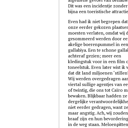
Dit was een incidentje zonder
bijna een toeristische attractie
Even had ik niet begrepen da
onze eerder gekozen plaatse
moesten verlaten, omdat wij 
gesommeerd werden door ee
akelige boerenpummel in ee
gallabiya. Een te schone galla
achteraf gezien; meer een
kledingstuk voor in een film 
toneelstuk. Even later wist ik
dat dit land miljoenen ‘stillen’ 
Wij werden overgedragen aa
viertal sullige agentjes van ee
of twintig, die ons tot Caïro 
bewaken. Blijkbaar hadden ze
dergelijke verantwoordelijkh
niet eerder gedragen, want z
maar angstig. Ach, wij zouden
braaf zijn en hun bevordering
in de weg staan. Meloenpitten