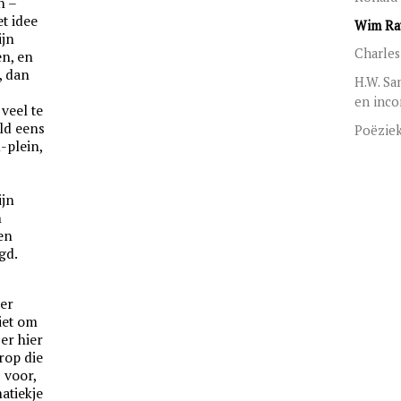
n –
et idee
Wim Rav
ijn
Charles
en, en
, dan
H.W. Sa
en inco
veel te
ld eens
Poëzie
-plein,
r
ijn
n
en
gd.
ier
iet om
er hier
rop die
s voor,
atiekje