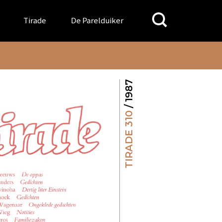
Search
Tirade
De Parelduiker
for:
/ 1987
TIRADE 310