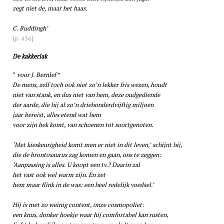
zegt niet de, maar het haas.
C. Buddingh’
[p. 436]
De kakkerlak
voor J. Bernlef
De mens, zelf toch ook niet zo’n lekker fris wezen, houdt
niet van stank, en dus niet van hem, deze oudgediende
der aarde, die hij al zo’n driehonderdvijftig miljoen
jaar bereist, alles etend wat hem
voor zijn bek komt, van schoenen tot soortgenoten.
‘Met kieskeurigheid komt men er niet in dit leven,’ schijnt hij,
die de brontosaurus zag komen en gaan, ons te zeggen:
‘Aanpassing is alles. U koopt een tv.? Daarin zal
het vast ook wel warm zijn. En zet
hem maar flink in de was: een heel redelijk voedsel.’
Hij is met zo weinig content, onze cosmopoliet:
een knus, donker hoekje waar hij comfortabel kan rusten,