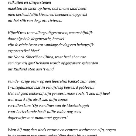
valkuilen en slingerstenen
maakten zij jacht op hem; ook in ons land heeft
men herhaaldelijk kiezen en beenderen opgevist
uit het slib van de grote rivieren.
Hijzelf was toen allang uitgestorven, waarschijnlijk
door algehele degeneratie, hoewel
zijn fossiele ivoor tot vandaag de dag een belangrijk
exportartikel bleef
uit Noord-Siberië en China, waar heel af en toe
een nog vrij gaaf lichaam wordt opgegraven: geleerden
uit Rusland aten aan ’t eind
van de vorige eeuw op een feestelijk banket zijn vlees,
twintigduizend jaar in een ijslaag bewaard gebleven.
Het zal geen lekkernij zijn geweest, maar toch, ’t zou mij heel
wat waard zijn als ik aan mijn zoons
vertellen kon: ‘Op een diner van de Maatschappij
voor Letterkunde heeft jullie vader nog eens
doperwtjes met mammoet gegeten.’
Want hij mag dan sinds eeuwen en eeuwen verdwenen zijn, ergens
in de steppen van onze verbeelding doolt hij nog rond,