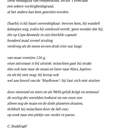
liefst behaaglijk van temperatuur, en als ’t even kan
een zekere vochtigheidsgraad,
al het andere kan hem gestolen worden.
Daarbij is hij haast onverdelgbaar: bevries hem, hij wandelt
kalmpjes weg, zodra hij ontdooid wordt: geen wonder dat hij,
die op Cape Kennedy in zijn bierblik-capsule
honderd maal zoveel straling
verdroeg als de mens en een druk (vier uur lang)
van maar eventjes 126 g,
onze astronaut is bij uitstek: misschien gaat hij straks
dan ook mee naar de maan en later naar Mars, Jupiter;
en als hij niet mag: hij kroop ook
wel aan boord van de ‘Mayflower’: hij laat zich niet stuiten
door niemand en niets en als Wells gelijk krijgt en eenmaal
de oorlog der werelden losbarst en om onze zon
alleen nog de maan en de dode planeten draaien,
dribbelt hij misschien door de fall-out;
op zoek naar een plekje om verder te paren.
C. Buddingh’