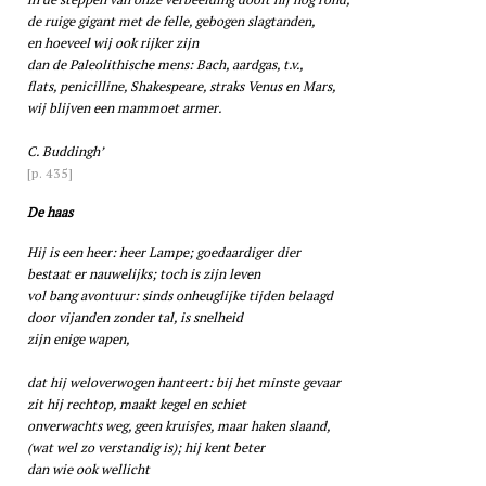
de ruige gigant met de felle, gebogen slagtanden,
en hoeveel wij ook rijker zijn
dan de Paleolithische mens: Bach, aardgas, t.v.,
flats, penicilline, Shakespeare, straks Venus en Mars,
wij blijven een mammoet armer.
C. Buddingh’
[p. 435]
De haas
Hij is een heer: heer Lampe; goedaardiger dier
bestaat er nauwelijks; toch is zijn leven
vol bang avontuur: sinds onheuglijke tijden belaagd
door vijanden zonder tal, is snelheid
zijn enige wapen,
dat hij weloverwogen hanteert: bij het minste gevaar
zit hij rechtop, maakt kegel en schiet
onverwachts weg, geen kruisjes, maar haken slaand,
(wat wel zo verstandig is); hij kent beter
dan wie ook wellicht