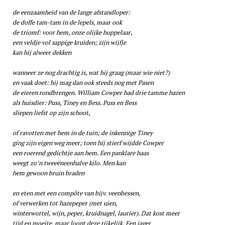
de eenzaamheid van de lange afstandloper:
de doffe tam-tam in de lepels, maar ook
de triomf: voor hem, onze olijke huppelaar,
een veldje vol sappige kruiden; zijn wijfje
kan hij alweer dekken
wanneer ze nog drachtig is, wat hij graag (maar wie niet?)
en vaak doet: hij mag dan ook steeds nog met Pasen
de eieren rondbrengen. William Cowper had drie tamme hazen
als huisdier: Puss, Tiney en Bess. Puss en Bess
sliepen liefst op zijn schoot,
of ravotten met hem in de tuin; de inkennige Tiney
ging zijn eigen weg meer; toen hij stierf wijdde Cowper
een roerend gedichtje aan hem. Een panklare haas
weegt zo’n tweeëneenhalve kilo. Men kan
hem gewoon bruin braden
en eten met een compôte van bijv. veenbessen,
of verwerken tot hazepeper (met uien,
winterwortel, wijn, peper, kruidnagel, laurier). Dat kost meer
tijd en moeite, maar loont deze rijkelijk. Een jager