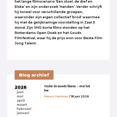
het lange filmscenario ‘Een stoel, de dief en
Elske’ en zijn onderzoek ‘Handen’. Verder schrijft
hij toneel voor verschillende groepen,
waaronder zijn eigen collectief ‘bröd’ waarmee
hij met de gelijknamige voorstelling in Zaal 3
stond. Zijn VHS-korte films stonden op het
Rotterdams Open Doek en het Gouds
Filmfestival, waar hij de prijs won voor Beste Film
Jong Talent.
Blog archief
Onder de moede blaren – over het
2026
bos
juni
Menno Hartman
/ 18 juni 2026
mei
april
maart
februari
januari