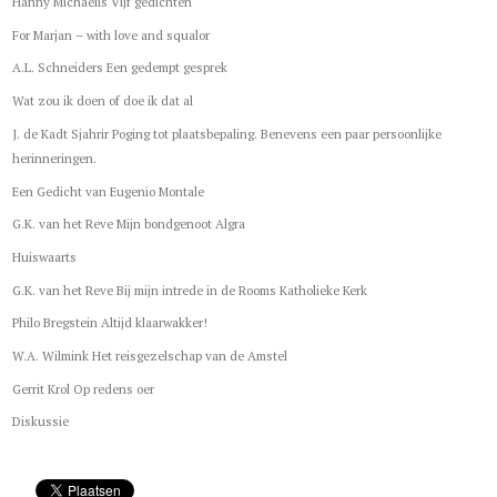
Hanny Michaelis Vijf gedichten
For Marjan – with love and squalor
A.L. Schneiders Een gedempt gesprek
Wat zou ik doen of doe ik dat al
J. de Kadt Sjahrir Poging tot plaatsbepaling. Benevens een paar persoonlijke
herinneringen.
Een Gedicht van Eugenio Montale
G.K. van het Reve Mijn bondgenoot Algra
Huiswaarts
G.K. van het Reve Bij mijn intrede in de Rooms Katholieke Kerk
Philo Bregstein Altijd klaarwakker!
W.A. Wilmink Het reisgezelschap van de Amstel
Gerrit Krol Op redens oer
Diskussie