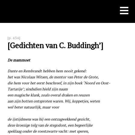
Skip
to
content
[p. 434]
[Gedichten van C. Buddingh’]
De mammoet
Dante en Rembrandt hebben hem nooit gekend:
het was Nicolaas Witsen, de mentor van Peter de Grote,
die hem voor het eerst beschreef, in zijn boek ‘Noord en Oost-
Tartarije’; sindsdien hield zijn naam
een magische klank, zoals overal draken en reuzen
aan zijn botten ontsproten waren. Wij, koppetjes, weten
wel beter natuurlijk, maar voor
de ijstijdmens was hij een ontzagwekkend gezicht,
deze kroezige telg van de stegodont, een begeerlijke
speklaag onder de roestzwarte vacht: met speren,