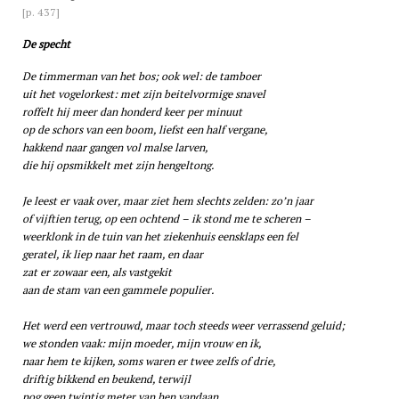
[p. 437]
De specht
De timmerman van het bos; ook wel: de tamboer
uit het vogelorkest: met zijn beitelvormige snavel
roffelt hij meer dan honderd keer per minuut
op de schors van een boom, liefst een half vergane,
hakkend naar gangen vol malse larven,
die hij opsmikkelt met zijn hengeltong.
Je leest er vaak over, maar ziet hem slechts zelden: zo’n jaar
of vijftien terug, op een ochtend – ik stond me te scheren –
weerklonk in de tuin van het ziekenhuis eensklaps een fel
geratel, ik liep naar het raam, en daar
zat er zowaar een, als vastgekit
aan de stam van een gammele populier.
Het werd een vertrouwd, maar toch steeds weer verrassend geluid;
we stonden vaak: mijn moeder, mijn vrouw en ik,
naar hem te kijken, soms waren er twee zelfs of drie,
driftig bikkend en beukend, terwijl
nog geen twintig meter van hen vandaan