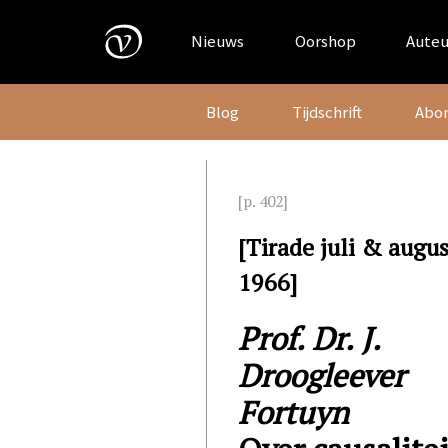
Skip
to
Nieuws
Oorshop
Auteu
content
Blog
Tijdschrift
Abo
[p. 402]
[Tirade juli & augu
1966]
Prof. Dr. J.
Droogleever
Fortuyn