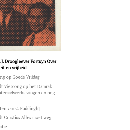
r. J. Droogleever Fortuyn Over
eit en vrijheid
ng op Goede Vrijdag
adt Vietcong op het Damrak
teraadsverkiezingen en nog
ten van C. Buddingh']
dt Corstius Alles moet weg
atie