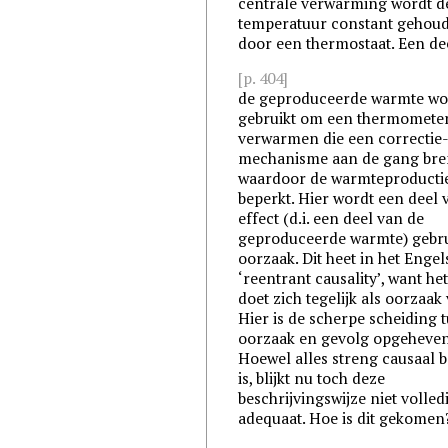
centrale verwarming wordt d
temperatuur constant gehou
door een thermostaat. Een de
[p. 404]
de geproduceerde warmte wo
gebruikt om een thermometer
verwarmen die een correctie
mechanisme aan de gang bre
waardoor de warmteproducti
beperkt. Hier wordt een deel 
effect (d.i. een deel van de
geproduceerde warmte) gebru
oorzaak. Dit heet in het Engel
‘reentrant causality’, want het
doet zich tegelijk als oorzaak 
Hier is de scherpe scheiding 
oorzaak en gevolg opgeheven
Hoewel alles streng causaal 
is, blijkt nu toch deze
beschrijvingswijze niet volled
adequaat. Hoe is dit gekomen