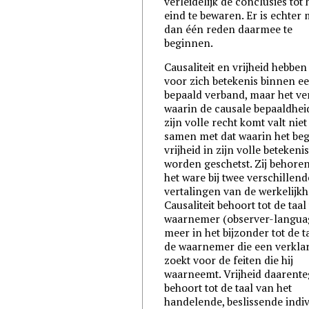
verleidelijk de conclusies tot 
eind te bewaren. Er is echter
dan één reden daarmee te
beginnen.
Causaliteit en vrijheid hebben
voor zich betekenis binnen e
bepaald verband, maar het v
waarin de causale bepaaldheid
zijn volle recht komt valt nie
samen met dat waarin het beg
vrijheid in zijn volle betekeni
worden geschetst. Zij behoren
het ware bij twee verschillend
vertalingen van de werkelijkh
Causaliteit behoort tot de taal
waarnemer (observer-langua
meer in het bijzonder tot de t
de waarnemer die een verkla
zoekt voor de feiten die hij
waarneemt. Vrijheid daarent
behoort tot de taal van het
handelende, beslissende indi