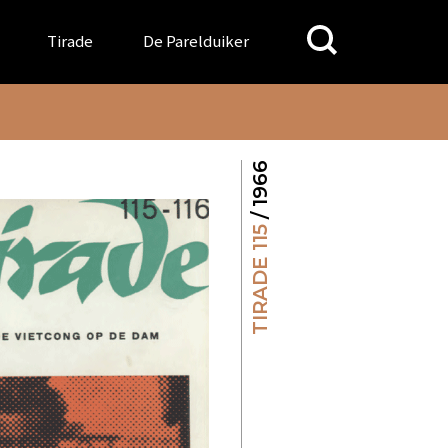
Search
Tirade
De Parelduiker
for:
/ 1966
TIRADE 115