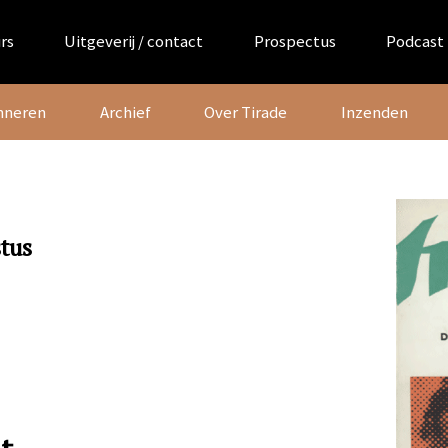
rs
Uitgeverij / contact
Prospectus
Podcast
nneren
Archief
Over Tirade
Inzenden
stus