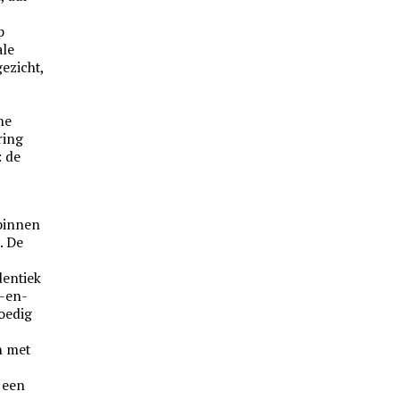
p
ale
gezicht,
he
ring
: de
binnen
. De
dentiek
k-en-
poedig
n met
 een