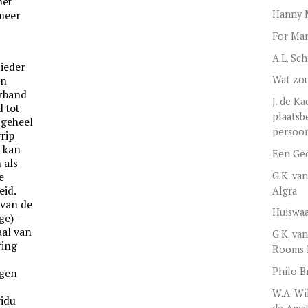
het
Hanny M
 meer
For Mar
A.L. Sc
 ieder
Wat zou
en
erband
J. de Ka
 tot
plaatsb
t geheel
persoon
rip
s kan
Een Ged
 als
G.K. va
e
eid.
Algra
 van de
Huiswaa
ge) –
aal van
G.K. va
ring
Rooms 
Philo B
egen
W.A. Wi
vidu