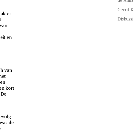
de Ams
Gerrit 
rakter
Diskuss
t
 van
eit en
ch van
het
Men
 en kort
 De
gevolg
 was de
e