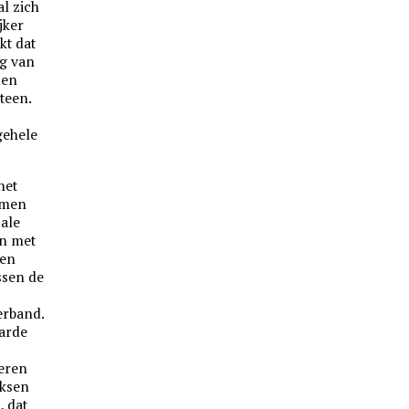
l zich
jker
kt dat
ng van
den
teen.
gehele
het
 men
ale
en met
ben
ssen de
erband.
aarde
n
oeren
eksen
, dat