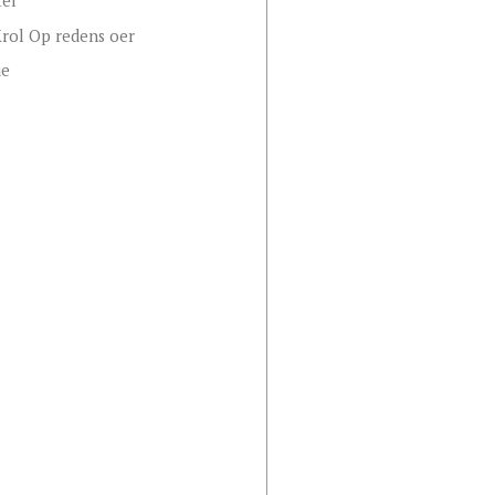
tel
Krol Op redens oer
ie