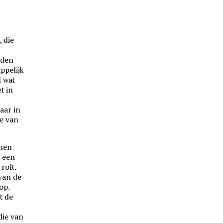
n
, die
rden
ppelijk
l wat
t in
aar in
ie van
 men
 een
rolt.
van de
op.
t de
die van