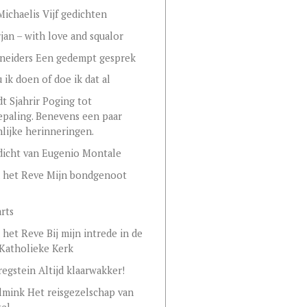
ichaelis Vijf gedichten
jan – with love and squalor
hneiders Een gedempt gesprek
 ik doen of doe ik dat al
dt Sjahrir Poging tot
epaling. Benevens een paar
lijke herinneringen.
icht van Eugenio Montale
n het Reve Mijn bondgenoot
rts
n het Reve Bij mijn intrede in de
Katholieke Kerk
regstein Altijd klaarwakker!
lmink Het reisgezelschap van