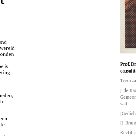
t
r
end
 wereld
bonden
Prof. D
e is
causalit
ering
Treurza
J. de K
heden,
Gemeen
 te
wat
[Gedich
 een
H. Bran
te
Rectific