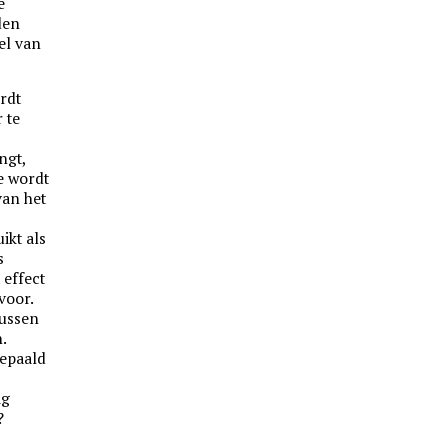
e
den
el van
rdt
 te
-
ngt,
e wordt
van het
ikt als
s
 effect
voor.
tussen
.
bepaald
ig
?