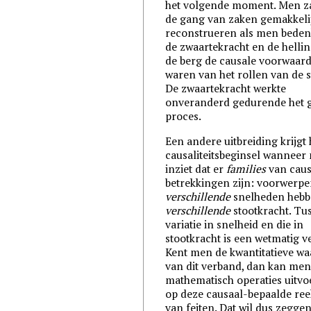
het volgende moment. Men za
de gang van zaken gemakkeli
reconstrueren als men beden
de zwaartekracht en de helli
de berg de causale voorwaar
waren van het rollen van de s
De zwaartekracht werkte
onveranderd gedurende het 
proces.
Een andere uitbreiding krijgt 
causaliteitsbeginsel wanneer
inziet dat er
families
van caus
betrekkingen zijn: voorwerp
verschillende
snelheden heb
verschillende
stootkracht. Tu
variatie in snelheid en die in
stootkracht is een wetmatig v
Kent men de kwantitatieve w
van dit verband, dan kan me
mathematisch operaties uitv
op deze causaal-bepaalde re
van feiten. Dat wil dus zeggen