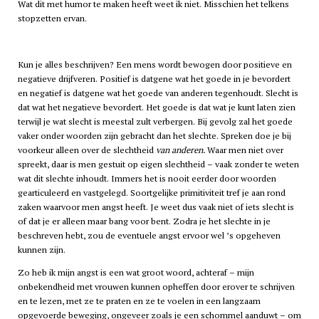
Wat dit met humor te maken heeft weet ik niet. Misschien het telkens
stopzetten ervan.
Kun je alles beschrijven? Een mens wordt bewogen door positieve en
negatieve drijfveren. Positief is datgene wat het goede in je bevordert
en negatief is datgene wat het goede van anderen tegenhoudt. Slecht is
dat wat het negatieve bevordert. Het goede is dat wat je kunt laten zien
terwijl je wat slecht is meestal zult verbergen. Bij gevolg zal het goede
vaker onder woorden zijn gebracht dan het slechte. Spreken doe je bij
voorkeur alleen over de slechtheid
van anderen.
Waar men niet over
spreekt, daar is men gestuit op eigen slechtheid – vaak zonder te weten
wat dit slechte inhoudt. Immers het is nooit eerder door woorden
gearticuleerd en vastgelegd. Soortgelijke primitiviteit tref je aan rond
zaken waarvoor men angst heeft. Je weet dus vaak niet of iets slecht is
of dat je er alleen maar bang voor bent. Zodra je het slechte in je
beschreven hebt, zou de eventuele angst ervoor wel ’s opgeheven
kunnen zijn.
Zo heb ik mijn angst is een wat groot woord, achteraf – mijn
onbekendheid met vrouwen kunnen opheffen door erover te schrijven
en te lezen, met ze te praten en ze te voelen in een langzaam
opgevoerde beweging, ongeveer zoals je een schommel aanduwt – om