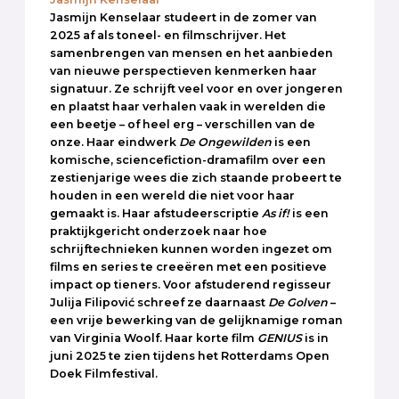
Jasmijn Kenselaar studeert in de zomer van
2025 af als toneel- en filmschrijver. Het
samenbrengen van mensen en het aanbieden
van nieuwe perspectieven kenmerken haar
signatuur. Ze schrijft veel voor en over jongeren
en plaatst haar verhalen vaak in werelden die
een beetje – of heel erg – verschillen van de
onze. Haar eindwerk
De Ongewilden
is een
komische, sciencefiction-dramafilm over een
zestienjarige wees die zich staande probeert te
houden in een wereld die niet voor haar
gemaakt is. Haar afstudeerscriptie
As if!
is een
praktijkgericht onderzoek naar hoe
schrijftechnieken kunnen worden ingezet om
films en series te creeëren met een positieve
impact op tieners. Voor afstuderend regisseur
Julija Filipović schreef ze daarnaast
De Golven
–
een vrije bewerking van de gelijknamige roman
van Virginia Woolf. Haar korte film
GENIUS
is in
juni 2025 te zien tijdens het Rotterdams Open
Doek Filmfestival.