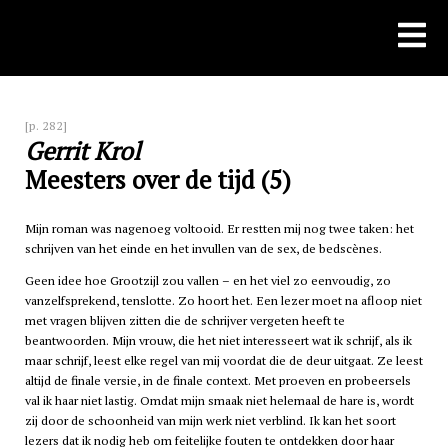
Skip
to
content
[p. 282]
Gerrit Krol
Meesters over de tijd (5)
Mijn roman was nagenoeg voltooid. Er restten mij nog twee taken: het
schrijven van het einde en het invullen van de sex, de bedscènes.
Geen idee hoe Grootzijl zou vallen – en het viel zo eenvoudig, zo
vanzelfsprekend, tenslotte. Zo hoort het. Een lezer moet na afloop niet
met vragen blijven zitten die de schrijver vergeten heeft te
beantwoorden. Mijn vrouw, die het niet interesseert wat ik schrijf, als ik
maar schrijf, leest elke regel van mij voordat die de deur uitgaat. Ze leest
altijd de finale versie, in de finale context. Met proeven en probeersels
val ik haar niet lastig. Omdat mijn smaak niet helemaal de hare is, wordt
zij door de schoonheid van mijn werk niet verblind. Ik kan het soort
lezers dat ik nodig heb om feitelijke fouten te ontdekken door haar