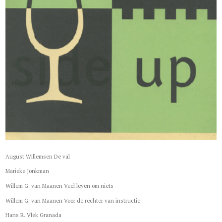
August Willemsen De val
Marieke Jonkman
Willem G. van Maanen Veel leven om niets
Willem G. van Maanen Voor de rechter van instructie
Hans R. Vlek Granada