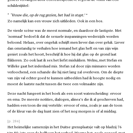
schilderijtitel:
‘Vrouw die, op de rug gezien, het bad in stapt.’
Zo namelijk kan een vrouw zich uitkleden. Ook in een bos.
De vierde scène was de meest normale, en daardoor de lastigste. Met
‘normaal’ bedoel ik dat de sexuele inspanningen wederzijds worden
beloond. Helaas, over ongeluk schrijft men liever dan over geluk. Liever
dan omstandig te verhalen hoe iemand het glas heft en van zijn wijn
geniet zoals het hoort, beschrijf ik hoe hij dat glas op de grond laat
flikkeren. Zo ook laat ik sex het liefst mislukken. Welnu, met Stefan en
Willeke gaat het inderdaad mis. Stefan zal door zijn minnares worden
verloochend, een schande die hij niet lang zal overleven. Om de diepte
van zijn val echter goed te kunnen uitbeelden had ik hoogte nodig en
moest de laatste nacht tussen die twee een volmaakte zijn.
Deze nacht fungeert in het boek als een soort waterscheiding: ervoor
en erna. De meeste notities, dialogen, alinea’s die ik al geschreven had,
hadden een toon die mij vertelde: ervoor of erna, zoals je aan de toon
of de kleur van de dag kunt zien of het nog morgen is of al middag.
[p. 284]
Het heimelijke samenzijn in het Duitse grensplaatsje valt op bladzij 76
t/m 80, iets over de helft van het verhaal. Waarna het, zoals gezegd, met