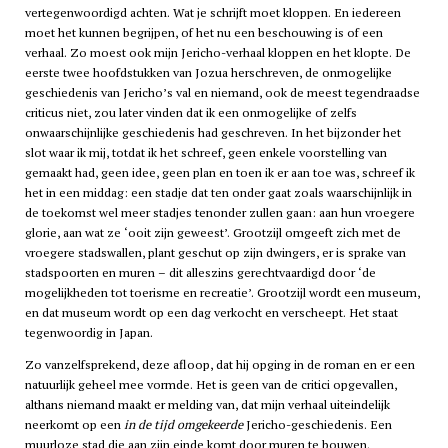
vertegenwoordigd achten. Wat je schrijft moet kloppen. En iedereen
moet het kunnen begrijpen, of het nu een beschouwing is of een
verhaal. Zo moest ook mijn Jericho-verhaal kloppen en het klopte. De
eerste twee hoofdstukken van Jozua herschreven, de onmogelijke
geschiedenis van Jericho’s val en niemand, ook de meest tegendraadse
criticus niet, zou later vinden dat ik een onmogelijke of zelfs
onwaarschijnlijke geschiedenis had geschreven. In het bijzonder het
slot waar ik mij, totdat ik het schreef, geen enkele voorstelling van
gemaakt had, geen idee, geen plan en toen ik er aan toe was, schreef ik
het in een middag: een stadje dat ten onder gaat zoals waarschijnlijk in
de toekomst wel meer stadjes tenonder zullen gaan: aan hun vroegere
glorie, aan wat ze ‘ooit zijn geweest’. Grootzijl omgeeft zich met de
vroegere stadswallen, plant geschut op zijn dwingers, er is sprake van
stadspoorten en muren – dit alleszins gerechtvaardigd door ‘de
mogelijkheden tot toerisme en recreatie’. Grootzijl wordt een museum,
en dat museum wordt op een dag verkocht en verscheept. Het staat
tegenwoordig in Japan.
Zo vanzelfsprekend, deze afloop, dat hij opging in de roman en er een
natuurlijk geheel mee vormde. Het is geen van de critici opgevallen,
althans niemand maakt er melding van, dat mijn verhaal uiteindelijk
neerkomt op een
in de tijd omgekeerde
Jericho-geschiedenis. Een
muurloze stad die aan zijn einde komt door muren te bouwen.