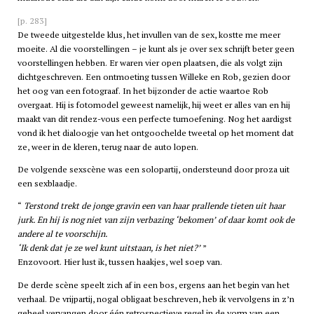
[p. 283]
De tweede uitgestelde klus, het invullen van de sex, kostte me meer
moeite. Al die voorstellingen – je kunt als je over sex schrijft beter geen
voorstellingen hebben. Er waren vier open plaatsen, die als volgt zijn
dichtgeschreven. Een ontmoeting tussen Willeke en Rob, gezien door
het oog van een fotograaf. In het bijzonder de actie waartoe Rob
overgaat. Hij is fotomodel geweest namelijk, hij weet er alles van en hij
maakt van dit rendez-vous een perfecte turnoefening. Nog het aardigst
vond ik het dialoogje van het ontgoochelde tweetal op het moment dat
ze, weer in de kleren, terug naar de auto lopen.
De volgende sexscène was een solopartij, ondersteund door proza uit
een sexblaadje.
Terstond trekt de jonge gravin een van haar prallende tieten uit haar
jurk. En hij is nog niet van zijn verbazing ‘bekomen’ of daar komt ook de
andere al te voorschijn.
‘Ik denk dat je ze wel kunt uitstaan, is het niet?’
Enzovoort. Hier lust ik, tussen haakjes, wel soep van.
De derde scène speelt zich af in een bos, ergens aan het begin van het
verhaal. De vrijpartij, nogal obligaat beschreven, heb ik vervolgens in z’n
geheel vervangen door één retrospectieve regel in de vorm van een