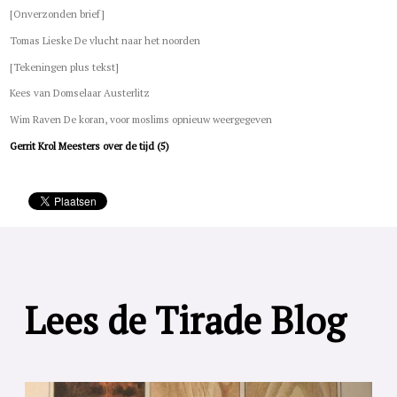
[Onverzonden brief]
Tomas Lieske De vlucht naar het noorden
[Tekeningen plus tekst]
Kees van Domselaar Austerlitz
Wim Raven De koran, voor moslims opnieuw weergegeven
Gerrit Krol Meesters over de tijd (5)
Lees de Tirade Blog