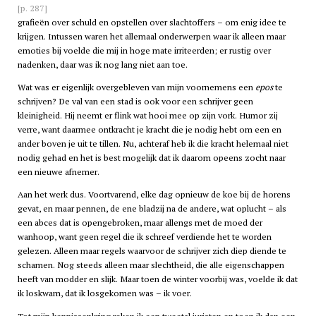
[p. 287]
grafieën over schuld en opstellen over slachtoffers – om enig idee te
krijgen. Intussen waren het allemaal onderwerpen waar ik alleen maar
emoties bij voelde die mij in hoge mate irriteerden; er rustig over
nadenken, daar was ik nog lang niet aan toe.
Wat was er eigenlijk overgebleven van mijn voornemens een
epos
te
schrijven? De val van een stad is ook voor een schrijver geen
kleinigheid. Hij neemt er flink wat hooi mee op zijn vork. Humor zij
verre, want daarmee ontkracht je kracht die je nodig hebt om een en
ander boven je uit te tillen. Nu, achteraf heb ik die kracht helemaal niet
nodig gehad en het is best mogelijk dat ik daarom opeens zocht naar
een nieuwe afnemer.
Aan het werk dus. Voortvarend, elke dag opnieuw de koe bij de horens
gevat, en maar pennen, de ene bladzij na de andere, wat oplucht – als
een abces dat is opengebroken, maar allengs met de moed der
wanhoop, want geen regel die ik schreef verdiende het te worden
gelezen. Alleen maar regels waarvoor de schrijver zich diep diende te
schamen. Nog steeds alleen maar slechtheid, die alle eigenschappen
heeft van modder en slijk. Maar toen de winter voorbij was, voelde ik dat
ik loskwam, dat ik losgekomen was – ik voer.