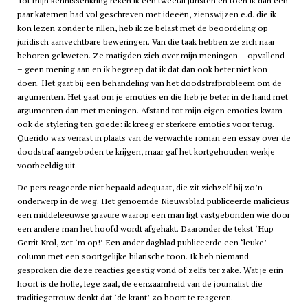
Tot mijn kennissenkring reken ik een tweetal juristen en toen ik dan een
paar katernen had vol geschreven met ideeën, zienswijzen e.d. die ik
kon lezen zonder te rillen, heb ik ze belast met de beoordeling op
juridisch aanvechtbare beweringen. Van die taak hebben ze zich naar
behoren gekweten. Ze matigden zich over mijn meningen – opvallend
– geen mening aan en ik begreep dat ik dat dan ook beter niet kon
doen. Het gaat bij een behandeling van het doodstrafprobleem om de
argumenten. Het gaat om je emoties en die heb je beter in de hand met
argumenten dan met meningen. Afstand tot mijn eigen emoties kwam
ook de stylering ten goede: ik kreeg er sterkere emoties voor terug.
Querido was verrast in plaats van de verwachte roman een essay over de
doodstraf aangeboden te krijgen, maar gaf het kortgehouden werkje
voorbeeldig uit.
De pers reageerde niet bepaald adequaat, die zit zichzelf bij zo’n
onderwerp in de weg. Het genoemde Nieuwsblad publiceerde malicieus
een middeleeuwse gravure waarop een man ligt vastgebonden wie door
een andere man het hoofd wordt afgehakt. Daaronder de tekst ‘Hup
Gerrit Krol, zet ‘m op!’ Een ander dagblad publiceerde een ‘leuke’
column met een soortgelijke hilarische toon. Ik heb niemand
gesproken die deze reacties geestig vond of zelfs ter zake. Wat je erin
hoort is de holle, lege zaal, de eenzaamheid van de journalist die
traditiegetrouw denkt dat ‘de krant’ zo hoort te reageren.