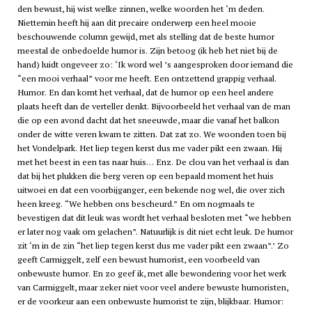
den bewust, hij wist welke zinnen, welke woorden het ‘m deden.
Niettemin heeft hij aan dit precaire onderwerp een heel mooie
beschouwende column gewijd, met als stelling dat de beste humor
meestal de onbedoelde humor is. Zijn betoog (ik heb het niet bij de
hand) luidt ongeveer zo: ‘Ik word wel ’s aangesproken door iemand die
“een mooi verhaal” voor me heeft. Een ontzettend grappig verhaal.
Humor. En dan komt het verhaal, dat de humor op een heel andere
plaats heeft dan de verteller denkt. Bijvoorbeeld het verhaal van de man
die op een avond dacht dat het sneeuwde, maar die vanaf het balkon
onder de witte veren kwam te zitten. Dat zat zo. We woonden toen bij
het Vondelpark. Het liep tegen kerst dus me vader pikt een zwaan. Hij
met het beest in een tas naar huis… Enz. De clou van het verhaal is dan
dat bij het plukken die berg veren op een bepaald moment het huis
uitwoei en dat een voorbijganger, een bekende nog wel, die over zich
heen kreeg. “We hebben ons bescheurd.” En om nogmaals te
bevestigen dat dit leuk was wordt het verhaal besloten met “we hebben
er later nog vaak om gelachen”. Natuurlijk is dit niet echt leuk. De humor
zit ‘m in de zin “het liep tegen kerst dus me vader pikt een zwaan”.’ Zo
geeft Carmiggelt, zelf een bewust humorist, een voorbeeld van
onbewuste humor. En zo geef ik, met alle bewondering voor het werk
van Carmiggelt, maar zeker niet voor veel andere bewuste humoristen,
er de voorkeur aan een onbewuste humorist te zijn, blijkbaar. Humor: