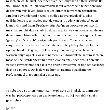
misschien wel te dicht, heeft het over ‘een ongekend bittere aanval’. Ik
zou ‘boos’ zijn. En
Vrij Nederland
lijkt mij veroordeeld te hebben voor
de rest van mijn leven door Jacques Kruithof te worden besproken.
Kruithof bewondert mijn werk, schrijft daarover piepkleine, bijna
gelijkluidende recensietjes met de teneur ‘goede wijn behoeft geen
krans’. Hij vond dat in
De Hagemeijertjes
‘geen woord teveel’ stond,
maar dat zegt hij dus van elk boek van mij. Als we van bovenstaande jury
de extremen laten vallen, blijft er dus een consensus die zegt dat ik een
‘geestig’ en ‘ironisch’ boekje heb geschreven. Curieus is dat wel,
aangezien ik deze keer zéker niet de bedoeling heb gehad de lachers
op mijn hand te krijgen; er vallen ook geen passages aan te wijzen
waaraan enige opzet is waar te nemen. Een doodenkele keer misschien,
maar de Leeuwarder heeft het over ‘elke bladzij’. Accoord, ik ben dus
geestig geweest zonder dat ik me ervan bewust was of zonder dat ik het
daar op aanlegde. Dat is de ware humor. Daarmee laat ik menig
professioneel grappenmaker achter mij.
Je hebt twee soorten humoristen: expliciete en impliciete. Carmiggelt
was het prototype van een expliciete humorist. Hij was zich van zijn
geestighe-
[p. 285]