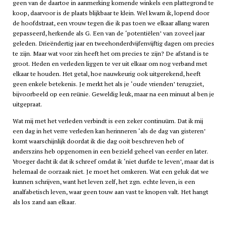
geen van de daartoe in aanmerking komende winkels een plattegrond te
koop, daarvoor is de plaats blijkbaar te klein. Wel kwam ik, lopend door
de hoofdstraat, een vrouw tegen die ik pas toen we elkaar allang waren
gepasseerd, herkende als G. Een van de ‘potentiëlen’ van zoveel jaar
geleden. Drieëndertig jaar en tweehonderdvijfenvijftig dagen om precies
te zijn. Maar wat voor zin heeft het om precies te zijn? De afstand is te
groot. Heden en verleden liggen te ver uit elkaar om nog verband met
elkaar te houden. Het getal, hoe nauwkeurig ook uitgerekend, heeft
geen enkele betekenis. Je merkt het als je ‘oude vrienden’ terugziet,
bijvoorbeeld op een reünie. Geweldig leuk, maar na een minuut al ben je
uitgepraat.
Wat mij met het verleden verbindt is een zeker continuüm. Dat ik mij
een dag in het verre verleden kan herinneren ‘als de dag van gisteren’
komt waarschijnlijk doordat ik die dag ooit beschreven heb of
anderszins heb opgenomen in een bezield geheel van eerder en later.
Vroeger dacht ik dat ik schreef omdat ik ‘niet durfde te leven’, maar dat is
helemaal de oorzaak niet. Je moet het omkeren. Wat een geluk dat we
kunnen schrijven, want het leven zelf, het zgn. echte leven, is een
analfabetisch leven, waar geen touw aan vast te knopen valt. Het hangt
als los zand aan elkaar.