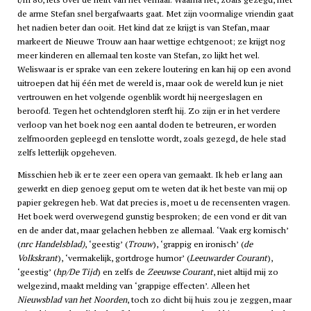
de arme Stefan snel bergafwaarts gaat. Met zijn voormalige vriendin gaat
het nadien beter dan ooit. Het kind dat ze krijgt is van Stefan, maar
markeert de Nieuwe Trouw aan haar wettige echtgenoot; ze krijgt nog
meer kinderen en allemaal ten koste van Stefan, zo lijkt het wel.
Weliswaar is er sprake van een zekere loutering en kan hij op een avond
uitroepen dat hij één met de wereld is, maar ook de wereld kun je niet
vertrouwen en het volgende ogenblik wordt hij neergeslagen en
beroofd. Tegen het ochtendgloren sterft hij. Zo zijn er in het verdere
verloop van het boek nog een aantal doden te betreuren, er worden
zelfmoorden gepleegd en tenslotte wordt, zoals gezegd, de hele stad
zelfs letterlijk opgeheven.
Misschien heb ik er te zeer een opera van gemaakt. Ik heb er lang aan
gewerkt en diep genoeg geput om te weten dat ik het beste van mij op
papier gekregen heb. Wat dat precies is, moet u de recensenten vragen.
Het boek werd overwegend gunstig besproken; de een vond er dit van
en de ander dat, maar gelachen hebben ze allemaal. ‘Vaak erg komisch’
(
nrc
Handelsblad)
, ‘geestig’ (
Trouw
), ‘grappig en ironisch’ (
de
Volkskrant
), ‘vermakelijk, gortdroge humor’ (
Leeuwarder Courant
),
‘geestig’ (
hp
/De Tijd
) en zelfs de
Zeeuwse Courant
, niet altijd mij zo
welgezind, maakt melding van ‘grappige effecten’. Alleen het
Nieuwsblad van het Noorden
, toch zo dicht bij huis zou je zeggen, maar