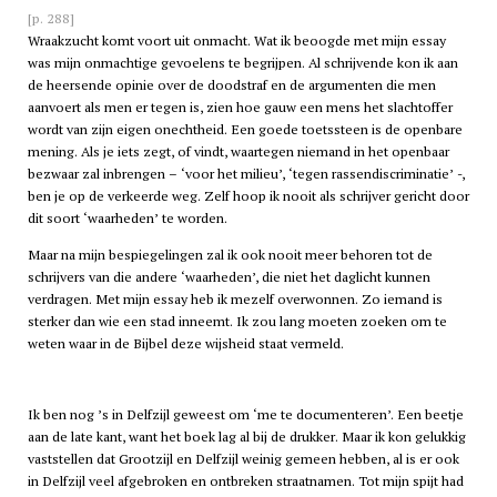
[p. 288]
Wraakzucht komt voort uit onmacht. Wat ik beoogde met mijn essay
was mijn onmachtige gevoelens te begrijpen. Al schrijvende kon ik aan
de heersende opinie over de doodstraf en de argumenten die men
aanvoert als men er tegen is, zien hoe gauw een mens het slachtoffer
wordt van zijn eigen onechtheid. Een goede toetssteen is de openbare
mening. Als je iets zegt, of vindt, waartegen niemand in het openbaar
bezwaar zal inbrengen – ‘voor het milieu’, ‘tegen rassendiscriminatie’ -,
ben je op de verkeerde weg. Zelf hoop ik nooit als schrijver gericht door
dit soort ‘waarheden’ te worden.
Maar na mijn bespiegelingen zal ik ook nooit meer behoren tot de
schrijvers van die andere ‘waarheden’, die niet het daglicht kunnen
verdragen. Met mijn essay heb ik mezelf overwonnen. Zo iemand is
sterker dan wie een stad inneemt. Ik zou lang moeten zoeken om te
weten waar in de Bijbel deze wijsheid staat vermeld.
Ik ben nog ’s in Delfzijl geweest om ‘me te documenteren’. Een beetje
aan de late kant, want het boek lag al bij de drukker. Maar ik kon gelukkig
vaststellen dat Grootzijl en Delfzijl weinig gemeen hebben, al is er ook
in Delfzijl veel afgebroken en ontbreken straatnamen. Tot mijn spijt had