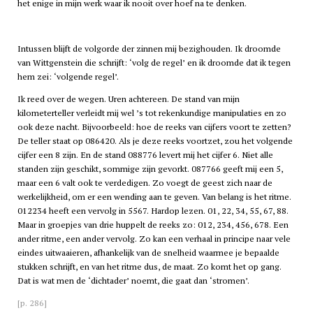
het enige in mijn werk waar ik nooit over hoef na te denken.
Intussen blijft de volgorde der zinnen mij bezighouden. Ik droomde
van Wittgenstein die schrijft: ‘volg de regel’ en ik droomde dat ik tegen
hem zei: ‘volgende regel’.
Ik reed over de wegen. Uren achtereen. De stand van mijn
kilometerteller verleidt mij wel ’s tot rekenkundige manipulaties en zo
ook deze nacht. Bijvoorbeeld: hoe de reeks van cijfers voort te zetten?
De teller staat op 086420. Als je deze reeks voortzet, zou het volgende
cijfer een 8 zijn. En de stand 088776 levert mij het cijfer 6. Niet alle
standen zijn geschikt, sommige zijn gevorkt. 087766 geeft mij een 5,
maar een 6 valt ook te verdedigen. Zo voegt de geest zich naar de
werkelijkheid, om er een wending aan te geven. Van belang is het ritme.
012234 heeft een vervolg in 5567. Hardop lezen. 01, 22, 34, 55, 67, 88.
Maar in groepjes van drie huppelt de reeks zo: 012, 234, 456, 678. Een
ander ritme, een ander vervolg. Zo kan een verhaal in principe naar vele
eindes uitwaaieren, afhankelijk van de snelheid waarmee je bepaalde
stukken schrijft, en van het ritme dus, de maat. Zo komt het op gang.
Dat is wat men de ‘dichtader’ noemt, die gaat dan ‘stromen’.
[p. 286]