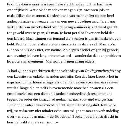
te ontdekken waarin haar specifieke slechtheid schuilt: in haar lieve
oneerlijkheid. Wat ook de motieven mogen zijn: vrouwen jokken
makkelijker dan mannen. De slechtheid van mannen ligt op een heel
ander, primitiever niveau en is van een gewelddadiger aard. Jarenlang
verkeerde ik in onzekerheid over de vraag wanneer ik zelf werd geacht
tot geweld over te gaan, als man. Je bent per slot liever een held dan
een lafaard. Maar winnen van iemand die zwakker is dan jij maakt je geen
held. Vechten doe je alleen tegen wie sterker is dan jezelf. Maar zo’n
Gideon ben ik ook niet, van nature. Zo blijven allerlei vragen bij gebrek
aan ervaring je leven lang onbeantwoord – zonder dat dat een probleem
hoeft te zijn, overigens. Mijn zorgen lagen allang elders.
Ik had Querido geschreven dat de voltooiing van
De Hagemeijertjes
nog
een kwestie van enkele maanden zou zijn. Een dag later kreeg ik het in
mijn hoofd mijn literaire registers open te trekken voor een essay over
wat ik al lange tijd en zelfs in toenemende mate had ervaren als een
emotionele last: een diep en daardoor onbegrijpelijk ressentiment
tegenover ieder die kwaad had gedaan
en daarvoor niet was gestraft.
Een onbedaarlijke wraakzucht. Slecht, want uiterst negatief. Niks voor
mij, maar daarom niet minder echt. Dus mij gezet aan een verhandeling
over – meteen dan maar – de Doodstraf. Boeken over het strafrecht in
huis gehaald en gelezen, mono-