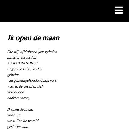
Skip
to
content
Ik open de maan
Die wij vijfduizend jaar geleden
als stier vereerden
als sterkste halfgod
nog steeds als sikkel en
geheim
van geheimgehouden handwerk
waarin de getallen zich
verhouden
zoals mensen,
Ik open de maan
voor jou
we zullen de wereld
gesloten vuur