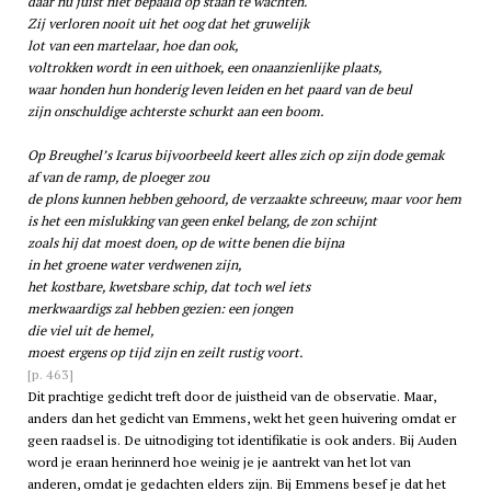
daar nu juist niet bepaald op staan te wachten.
Zij verloren nooit uit het oog dat het gruwelijk
lot van een martelaar, hoe dan ook,
voltrokken wordt in een uithoek, een onaanzienlijke plaats,
waar honden hun honderig leven leiden en het paard van de beul
zijn onschuldige achterste schurkt aan een boom.
Op Breughel’s Icarus bijvoorbeeld keert alles zich op zijn dode gemak
af van de ramp, de ploeger zou
de plons kunnen hebben gehoord, de verzaakte schreeuw, maar voor hem
is het een mislukking van geen enkel belang, de zon schijnt
zoals hij dat moest doen, op de witte benen die bijna
in het groene water verdwenen zijn,
het kostbare, kwetsbare schip, dat toch wel iets
merkwaardigs zal hebben gezien: een jongen
die viel uit de hemel,
moest ergens op tijd zijn en zeilt rustig voort.
[p. 463]
Dit prachtige gedicht treft door de juistheid van de observatie. Maar,
anders dan het gedicht van Emmens, wekt het geen huivering omdat er
geen raadsel is. De uitnodiging tot identifikatie is ook anders. Bij Auden
word je eraan herinnerd hoe weinig je je aantrekt van het lot van
anderen, omdat je gedachten elders zijn. Bij Emmens besef je dat het