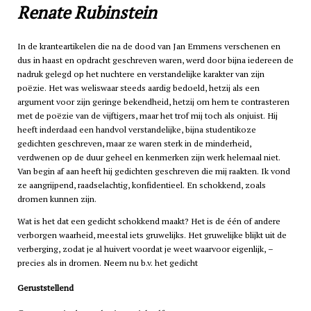
Renate Rubinstein
In de kranteartikelen die na de dood van Jan Emmens verschenen en
dus in haast en opdracht geschreven waren, werd door bijna iedereen de
nadruk gelegd op het nuchtere en verstandelijke karakter van zijn
poëzie. Het was weliswaar steeds aardig bedoeld, hetzij als een
argument voor zijn geringe bekendheid, hetzij om hem te contrasteren
met de poëzie van de vijftigers, maar het trof mij toch als onjuist. Hij
heeft inderdaad een handvol verstandelijke, bijna studentikoze
gedichten geschreven, maar ze waren sterk in de minderheid,
verdwenen op de duur geheel en kenmerken zijn werk helemaal niet.
Van begin af aan heeft hij gedichten geschreven die mij raakten. Ik vond
ze aangrijpend, raadselachtig, konfidentieel. En schokkend, zoals
dromen kunnen zijn.
Wat is het dat een gedicht schokkend maakt? Het is de één of andere
verborgen waarheid, meestal iets gruwelijks. Het gruwelijke blijkt uit de
verberging, zodat je al huivert voordat je weet waarvoor eigenlijk, –
precies als in dromen. Neem nu b.v. het gedicht
Geruststellend