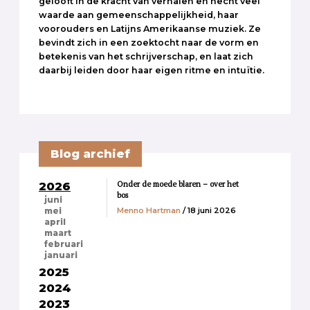
gelooft in de kracht van verhalen en hecht veel
waarde aan gemeenschappelijkheid, haar
voorouders en Latijns Amerikaanse muziek. Ze
bevindt zich in een zoektocht naar de vorm en
betekenis van het schrijverschap, en laat zich
daarbij leiden door haar eigen ritme en intuïtie.
Blog archief
Onder de moede blaren – over het
2026
bos
juni
Menno Hartman
/ 18 juni 2026
mei
april
maart
februari
januari
2025
2024
2023