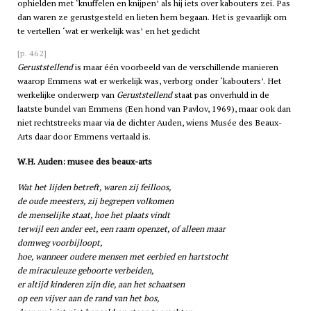
ophielden met ‘knuffelen en knijpen’ als hij iets over kabouters zei. Pas
dan waren ze gerustgesteld en lieten hem begaan. Het is gevaarlijk om
te vertellen ‘wat er werkelijk was’ en het gedicht
[p. 462]
Geruststellend
is maar één voorbeeld van de verschillende manieren
waarop Emmens wat er werkelijk was, verborg onder ‘kabouters’. Het
werkelijke onderwerp van
Geruststellend
staat pas onverhuld in de
laatste bundel van Emmens (Een hond van Pavlov, 1969), maar ook dan
niet rechtstreeks maar via de dichter Auden, wiens Musée des Beaux-
Arts daar door Emmens vertaald is.
W.H. Auden: musee des beaux-arts
Wat het lijden betreft, waren zij feilloos,
de oude meesters, zij begrepen volkomen
de menselijke staat, hoe het plaats vindt
terwijl een ander eet, een raam openzet, of alleen maar
domweg voorbijloopt,
hoe, wanneer oudere mensen met eerbied en hartstocht
de miraculeuze geboorte verbeiden,
er altijd kinderen zijn die, aan het schaatsen
op een vijver aan de rand van het bos,