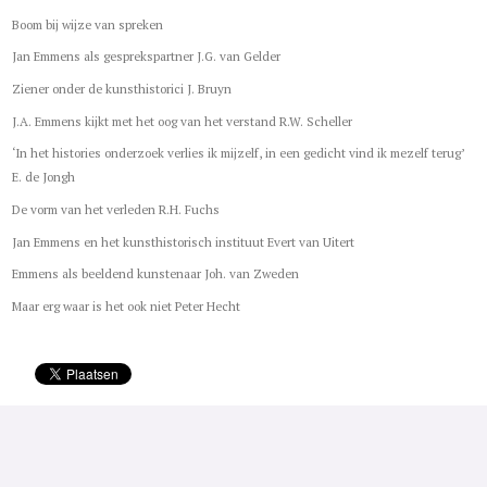
Boom bij wijze van spreken
Jan Emmens als gesprekspartner J.G. van Gelder
Ziener onder de kunsthistorici J. Bruyn
J.A. Emmens kijkt met het oog van het verstand R.W. Scheller
‘In het histories onderzoek verlies ik mijzelf, in een gedicht vind ik mezelf terug’
E. de Jongh
De vorm van het verleden R.H. Fuchs
Jan Emmens en het kunsthistorisch instituut Evert van Uitert
Emmens als beeldend kunstenaar Joh. van Zweden
Maar erg waar is het ook niet Peter Hecht