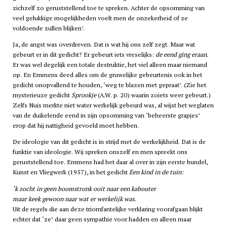
zichzelf zo geruststellend toe te spreken. Achter de opsomming van
veel gelukkige mogelijkheden voelt men de onzekerheid of ze
voldoende zullen blijken’.
Ja, de angst was overdreven. Dat is wat hij ons zelf zegt. Maar wat
gebeurt er in dit gedicht? Er gebeurt iets vreselijks:
de eend ging eraan.
Er was wel degelijk een totale destruktie, het viel alleen maar niemand
op. En Emmens deed alles om de gruwelijke gebeurtenis ook in het
gedicht onopvallend te houden, ‘weg te blazen met gepraat’. (Zie het
mysterieuze gedicht
Sprookje
(A.W. p. 20) waarin zoiets weer gebeurt.)
Zelfs Nuis merkte niet water werkelijk gebeurd was, al wijst het weglaten
van de duikelende eend in zijn opsomming van ‘beheerste grapjes’
erop dat hij nattigheid gevoeld moet hebben.
De ideologie van dit gedicht is in strijd met de werkelijkheid. Dat is de
funktie van ideologie. Wij spreken onszelf en men spreekt ons
geruststellend toe. Emmens had het daar al over in zijn eerste bundel,
Kunst en Vliegwerk (1957), in het gedicht
Een kind in de tuin:
‘k zocht in geen boomstronk ooit naar een kabouter
maar keek gewoon naar wat er werkelijk was.
Uit de regels die aan deze triomfantelijke verklaring voorafgaan blijkt
echter dat ‘ze’ daar geen sympathie voor hadden en alleen maar