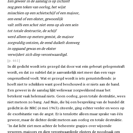
Een geweer in de aanslag is op zichzelf
nog geen teken van oorlog, het wijst
misschien op een schietschijf of een majoor,
een eend of een ekster, gewoonlijk
valt zelfs een schot niet eens op als een sein
tot totale destructie, de schijf
werd alleen op meters gemist, de majoor
zorgvuldig ontzien, de eend duikelt domweg
in opgaand gewas en de ekster
verwijdert zich diep verontwaardigd.
[p. 461]
In dit gedicht wordt iets gezegd dat door wat erin gebeurt gelogenstraft
wordt, en dat zo subtiel dat je aanvankelijk niet meer dan een vage
ongerustheid voelt. Wat er gezegd wordt is iets geruststellends: je
hoeft niet te schrikken want goed beschouwd is er niets aan de hand.
Een geweer in de aanslag lijkt weliswaar zorgwekkend maar het
betekent vaak helemaal niets. Geen oorlog, geen totale destruktie, wees
niet meteen zo bang. Aad Nuis, die bij een bespreking van de bundel dit
gedicht in de NRC (4 mei 1963) citeerde, ging echter verder en wees op
de exorbitantie van de angst. Er is tenslotte alleen maar sprake van één
geweer, maar de dichter denkt meteen aan oorlog en totale destruktie.
‘In dat licht ziet men achter de beheerste grapjes over wijzende
geweren, majoors en diep verontwaardigde eksters de noodzaak om