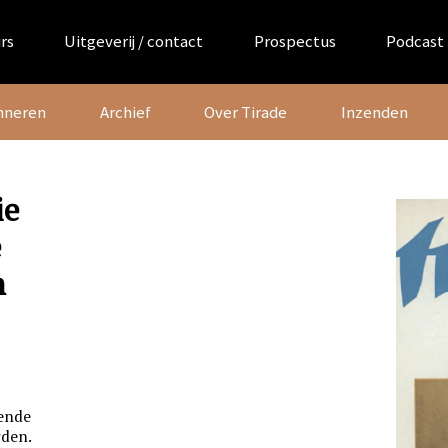
rs
Uitgeverij / contact
Prospectus
Podcast
nneren
Archief
Over Tirade
Inzenden
ie
e
n
bende
rden.