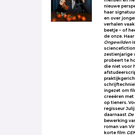
nieuwe persp
haar signatuur
en over jonge
verhalen vaak
beetje – of he
de onze. Haa
Ongewilden
i
sciencefictio
zestienjarige
probeert te h
die niet voor
afstudeerscri
praktijkgeric
schrijftechn
ingezet om fil
creeëren met 
op tieners. V
regisseur Juli
daarnaast
De
bewerking va
roman van Vir
korte film
GEN