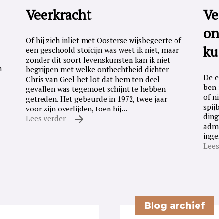
Veerkracht
Ve
on
Of hij zich inliet met Oosterse wijsbegeerte of
ku
een geschoold stoïcijn was weet ik niet, maar
zonder dit soort levenskunsten kan ik niet
n
begrijpen met welke onthechtheid dichter
De e
Chris van Geel het lot dat hem ten deel
ben 
gevallen was tegemoet schijnt te hebben
of n
getreden. Het gebeurde in 1972, twee jaar
spij
voor zijn overlijden, toen hij...
ding
Lees verder
admi
inge
Lees
Blog archief