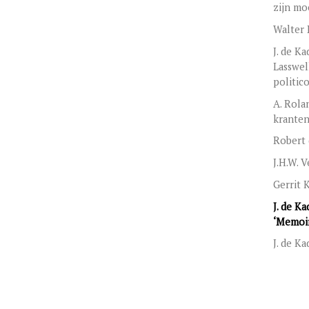
zijn mo
Walter
J. de K
Lasswel
politic
A. Rola
kranten
Robert 
J.H.W. 
Gerrit 
J. de K
‘Memoir
J. de K