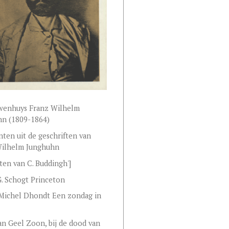
uwenhuys Franz Wilhelm
hn (1809-1864)
ten uit de geschriften van
Wilhelm Junghuhn
ten van C. Buddingh']
. Schogt Princeton
Michel Dhondt Een zondag in
 van Geel Zoon, bij de dood van