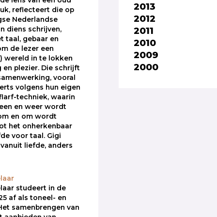
de lens van een oud
2013
k, reflecteert die op
2012
se Nederlandse
2011
n diens schrijven,
t taal, gebaar en
2010
 om de lezer een
2009
) wereld in te lokken
2000
 en plezier. Die schrijft
samenwerking, vooral
erts volgens hun eigen
flarf-techniek, waarin
heen en weer wordt
 om en om wordt
ot het onherkenbaar
fde voor taal. Gigi
 vanuit liefde, anders
laar
laar studeert in de
5 af als toneel- en
. Het samenbrengen van
t aanbieden van