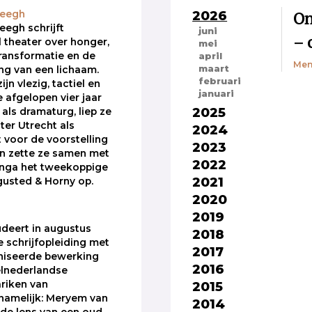
2026
On
Weegh
egh schrijft
juni
– 
 theater over honger,
mei
ransformatie en de
april
Men
maart
ng van een lichaam.
februari
jn vlezig, tactiel en
januari
e afgelopen vier jaar
2025
 als dramaturg, liep ze
ter Utrecht als
2024
t voor de voorstelling
2023
n zette ze samen met
2022
nga het tweekoppige
2021
sgusted & Horny op.
2020
2019
udeert in augustus
2018
e schrijfopleiding met
2017
iseerde bewerking
2016
elnederlandse
2015
riken van
namelijk: Meryem van
2014