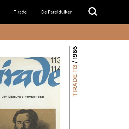
Search
Tirade
De Parelduiker
for:
/ 1966
TIRADE 113