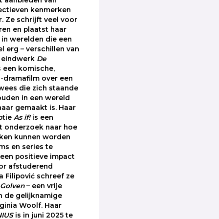
ectieven kenmerken
. Ze schrijft veel voor
ren en plaatst haar
 in werelden die een
el erg – verschillen van
r eindwerk
De
s een komische,
n-dramafilm over een
 wees die zich staande
ouden in een wereld
 haar gemaakt is. Haar
ptie
As if!
is een
ht onderzoek naar hoe
ieken kunnen worden
ms en series te
een positieve impact
oor afstuderend
ja Filipović schreef ze
 Golven
– een vrije
n de gelijknamige
ginia Woolf. Haar
IUS
is in juni 2025 te