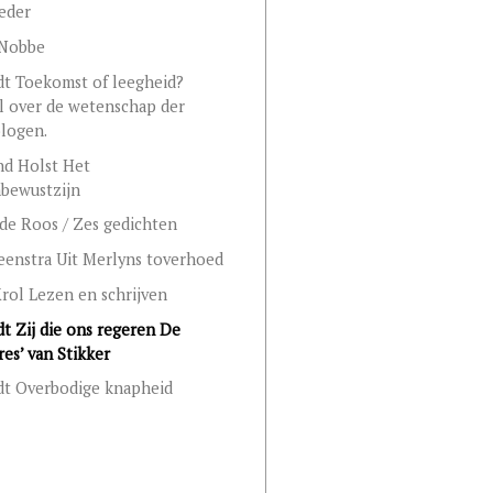
eder
 Nobbe
adt Toekomst of leegheid?
l over de wetenschap der
ologen.
nd Holst Het
bewustzijn
de Roos / Zes gedichten
Veenstra Uit Merlyns toverhoed
Krol Lezen en schrijven
adt Zij die ons regeren De
es’ van Stikker
adt Overbodige knapheid