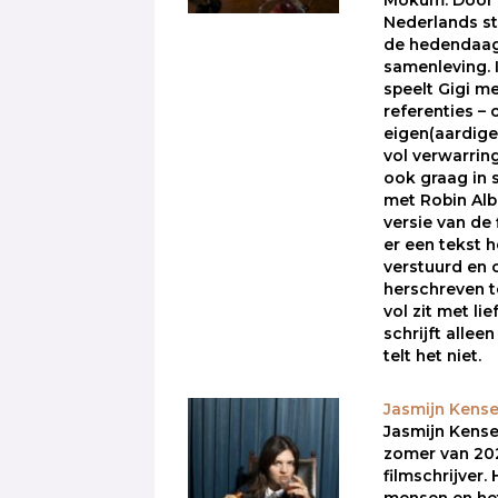
Mokum. Door 
Nederlands stu
de hedendaag
samenleving. I
speelt Gigi me
referenties –
eigen(aardige
vol verwarring
ook graag in 
met Robin Alb
versie van de 
er een tekst 
verstuurd en
herschreven t
vol zit met lie
schrijft alleen
telt het niet.
Jasmijn Kense
Jasmijn Kense
zomer van 202
filmschrijver
mensen en he