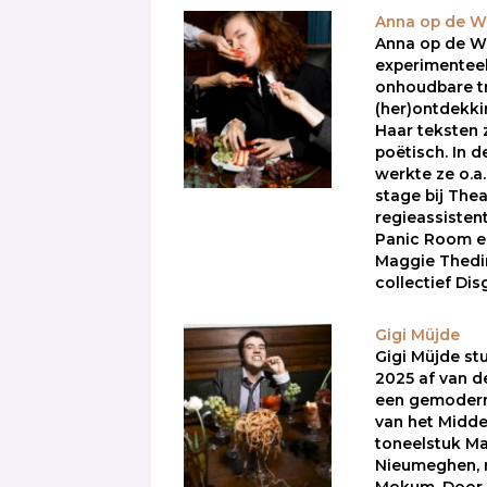
Anna op de 
Anna op de We
experimenteel
onhoudbare t
(her)ontdekki
Haar teksten zi
poëtisch. In d
werkte ze o.a.
stage bij Thea
regieassisten
Panic Room e
Maggie Thedi
collectief Di
Gigi Müjde
Gigi Müjde st
2025 af van d
een gemodern
van het Midd
toneelstuk Ma
Nieumeghen, 