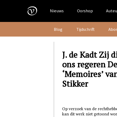
Skip
to
Nieuws
Oorshop
Auteu
content
Blog
Tijdschrift
Abo
J. de Kadt Zij d
ons regeren D
‘Memoires’ va
Stikker
Op verzoek van de rechtheb
kan dit werk niet getoond wo