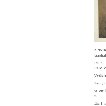
R. Nie
Junghu
Fragmen
Franz 
[Gedich
Henry G
Astère 
mei
Chr. J.