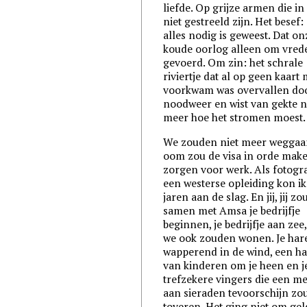
liefde. Op grijze armen die in
niet gestreeld zijn. Het besef:
alles nodig is geweest. Dat on
koude oorlog alleen om vrede
gevoerd. Om zin: het schrale
riviertje dat al op geen kaart
voorkwam was overvallen do
noodweer en wist van gekte n
meer hoe het stromen moest.
We zouden niet meer weggaan
oom zou de visa in orde mak
zorgen voor werk. Als fotogr
een westerse opleiding kon ik
jaren aan de slag. En jij, jij zo
samen met Amsa je bedrijfje
beginnen, je bedrijfje aan zee
we ook zouden wonen. Je har
wapperend in de wind, een h
van kinderen om je heen en j
trefzekere vingers die een m
aan sieraden tevoorschijn z
toveren. Het ging niet om gel