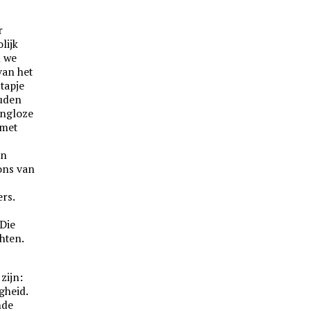
r
lijk
n we
van het
stapje
ouden
ingloze
 met
en
ons van
rs.
 Die
hten.
zijn:
gheid.
nde