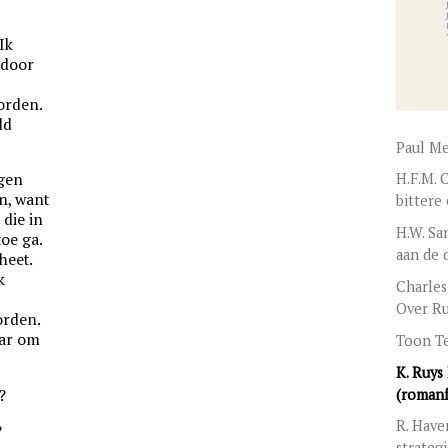
Ik
 door
orden.
ld
Paul M
agen
H.F.M. 
n, want
bittere
 die in
H.W. Sa
toe ga.
aan de 
heet.
k
Charles
Over Ru
orden.
aar om
Toon T
K. Ruys
(roman
?
R. Have
?
strateg