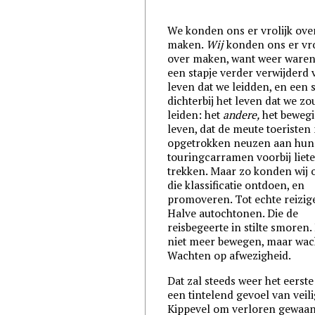
We konden ons er vrolijk ove
maken.
Wij
konden ons er vro
over maken, want weer ware
een stapje verder verwijderd 
leven dat we leidden, en een 
dichterbij het leven dat we z
leiden: het
andere,
het beweg
leven, dat de meute toeristen
opgetrokken neuzen aan hun
touringcarramen voorbij liet
trekken. Maar zo konden wij 
die klassificatie ontdoen, en
promoveren. Tot echte reizige
Halve autochtonen. Die de
reisbegeerte in stilte smoren.
niet meer bewegen, maar wac
Wachten op afwezigheid.
Dat zal steeds weer het eerste 
een tintelend gevoel van veili
Kippevel om verloren gewaa