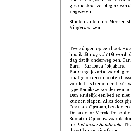
gek die door verplegers word
nagezeten.
Stoelen vallen om. Mensen st
Vingers wijzen.
Twee dagen op een boot. Hoe
hou ik dit nog vol? Dit wordt 
dag dat ik onderweg ben. Ta
Baru – Surabaya-Jokjakarta-
Bandung-Jakarta: vier dagen 
onafgebroken in houten buss
vierde klas treinen en taxi’s 
type Kamikaze zonder een uur
Dan eindelijk een bed en niet
kunnen slapen. Alles doet pij
Opstaan. Opstaan, betalen en 
De bus naar Merak. De boot n
Sumatra. Opnieuw vaar ik bli
het
Indonesia Handbook
: ‘Th
direct bus service from