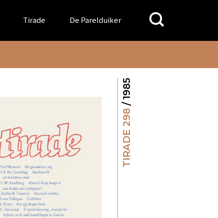
Search
Tirade
De Parelduiker
for:
/ 1985
TIRADE 298