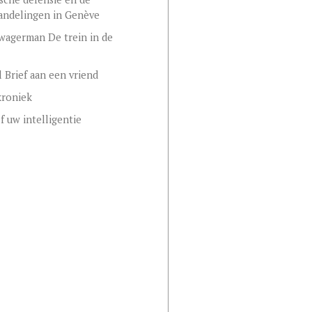
andelingen in Genève
wagerman De trein in de
l Brief aan een vriend
kroniek
lf uw intelligentie