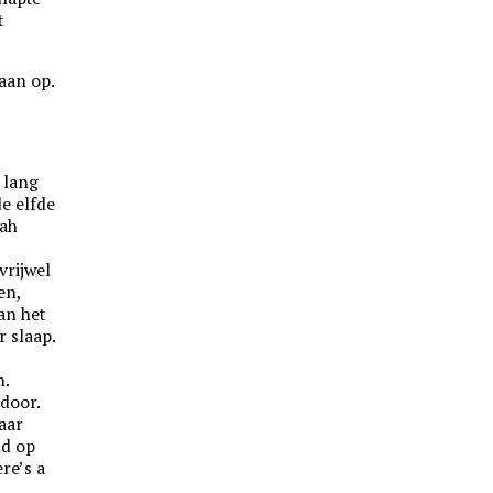
t
aan op.
 lang
de elfde
nah
vrijwel
en,
van het
 slaap.
n.
door.
aar
nd op
ere’s a