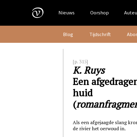
Skip
to
Nieuws
Oorshop
Auteu
content
Blog
Tijdschrift
Abo
[p. 315]
K. Ruys
Een afgedrage
huid
(
romanfragme
Als een afgejaagde slang kro
de rivier het oerwoud in.