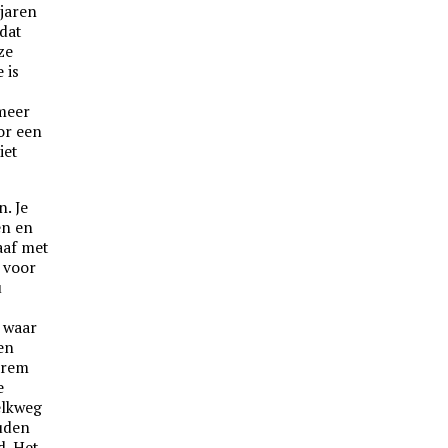
 jaren
 dat
ze
 is
 meer
or een
iet
. Je
en en
aaf met
 voor
u
, waar
en
arem
e
elkweg
ouden
d. Het