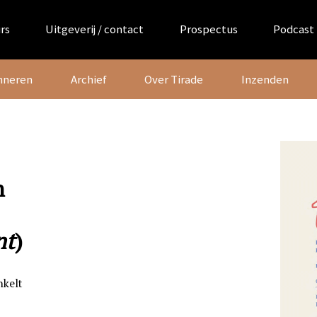
rs
Uitgeverij / contact
Prospectus
Podcast
nneren
Archief
Over Tirade
Inzenden
n
nt
)
nkelt