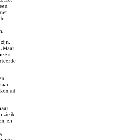
 een
met
 de
n.
zijn.
n. Maar
me zo
rteerde
en
 naar
ken uit
 naar
 zie ik
en, en
,
snapte