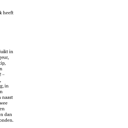
k heeft
uikt in
geur,
ip,
an
! –
,
g, in
en
n naast
Twee
een
en dan
monden.