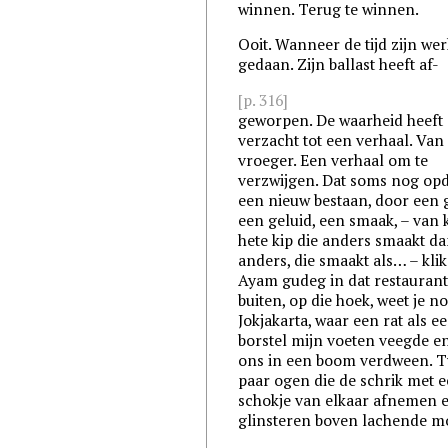
winnen. Terug te winnen.
Ooit. Wanneer de tijd zijn wer
gedaan. Zijn ballast heeft af-
[p. 316]
geworpen. De waarheid heeft
verzacht tot een verhaal. Van
vroeger. Een verhaal om te
verzwijgen. Dat soms nog opd
een nieuw bestaan, door een 
een geluid, een smaak, – van k
hete kip die anders smaakt d
anders, die smaakt als… – klik
Ayam gudeg in dat restaurant
buiten, op die hoek, weet je no
Jokjakarta, waar een rat als e
borstel mijn voeten veegde e
ons in een boom verdween. 
paar ogen die de schrik met 
schokje van elkaar afnemen 
glinsteren boven lachende 