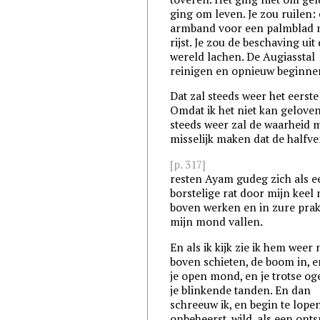
ging om leven. Je zou ruilen:
armband voor een palmblad 
rijst. Je zou de beschaving uit
wereld lachen. De Augiasstal
reinigen en opnieuw beginne
Dat zal steeds weer het eerste 
Omdat ik het niet kan gelove
steeds weer zal de waarheid 
misselijk maken dat de halfve
[p. 317]
resten Ayam gudeg zich als e
borstelige rat door mijn keel
boven werken en in zure prak
mijn mond vallen.
En als ik kijk zie ik hem weer
boven schieten, de boom in, en
je open mond, en je trotse og
je blinkende tanden. En dan
schreeuw ik, en begin te lopen
onbeheerst, wild, als een ont