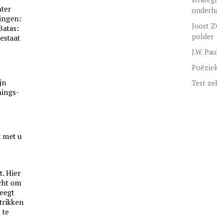
ter
onderh
ingen:
Joost Z
Batas:
polder
estaat
.
J.W. Pau
Poëzie
jn
Test ze
nings-
t met u
t. Hier
ucht om
weegt
strikken
 te