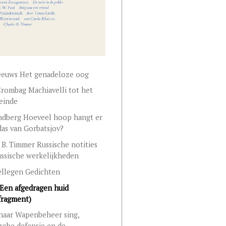
eeuws Het genadeloze oog
Crombag Machiavelli tot het
 einde
ndberg Hoeveel hoop hangt er
das van Gorbatsjov?
 B. Timmer Russische notities
ssische werkelijkheden
ellegen Gedichten
 Een afgedragen huid
fragment)
naar Wapenbeheer sing,
ische defensie en de