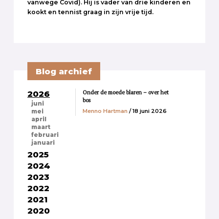
vanwege Covid). Hij is vader van drie kinderen en
kookt en tennist graag in zijn vrije tijd.
Blog archief
Onder de moede blaren – over het
2026
bos
juni
Menno Hartman
/ 18 juni 2026
mei
april
maart
februari
januari
2025
2024
2023
2022
2021
2020