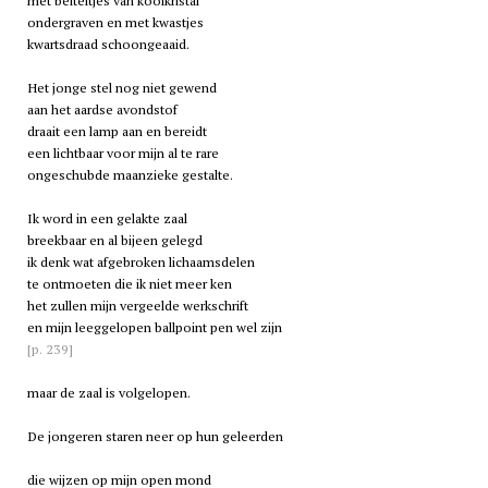
met beiteltjes van koolkristal
ondergraven en met kwastjes
kwartsdraad schoongeaaid.
Het jonge stel nog niet gewend
aan het aardse avondstof
draait een lamp aan en bereidt
een lichtbaar voor mijn al te rare
ongeschubde maanzieke gestalte.
Ik word in een gelakte zaal
breekbaar en al bijeen gelegd
ik denk wat afgebroken lichaamsdelen
te ontmoeten die ik niet meer ken
het zullen mijn vergeelde werkschrift
en mijn leeggelopen ballpoint pen wel zijn
[p. 239]
maar de zaal is volgelopen.
De jongeren staren neer op hun geleerden
die wijzen op mijn open mond