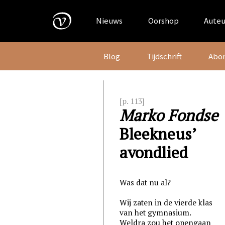
Skip
to
Nieuws
Oorshop
Auteu
content
Blog
Tijdschrift
Abo
[p. 113]
Marko Fondse
Bleekneus’
avondlied
Was dat nu al?
Wij zaten in de vierde klas
van het gymnasium.
Weldra zou het opengaan