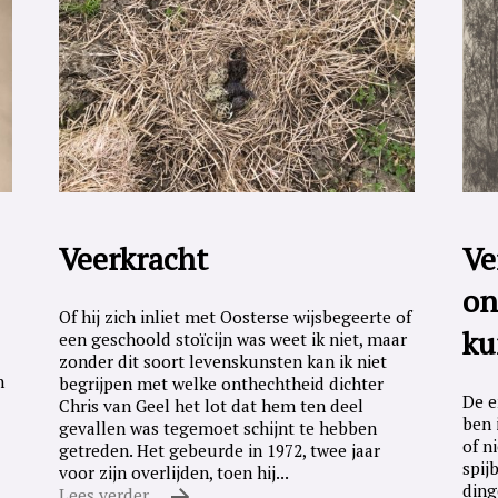
Veerkracht
Ve
on
Of hij zich inliet met Oosterse wijsbegeerte of
ku
een geschoold stoïcijn was weet ik niet, maar
zonder dit soort levenskunsten kan ik niet
n
begrijpen met welke onthechtheid dichter
De e
Chris van Geel het lot dat hem ten deel
ben 
gevallen was tegemoet schijnt te hebben
of n
getreden. Het gebeurde in 1972, twee jaar
spij
voor zijn overlijden, toen hij...
ding
Lees verder