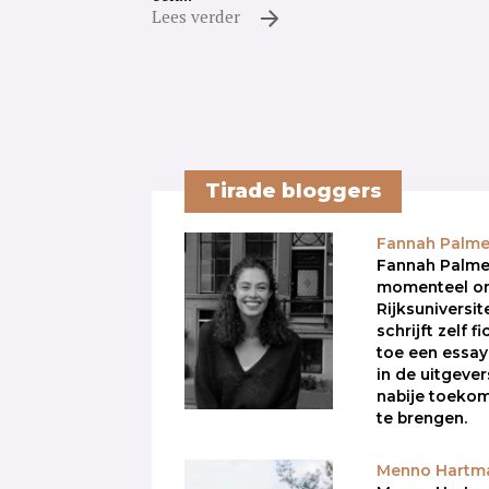
Lees verder
Tirade bloggers
Fannah Palme
Fannah Palmer
momenteel on
Rijksuniversit
schrijft zelf f
toe een essay
in de uitgeve
nabije toekom
te brengen.
Menno Hartm