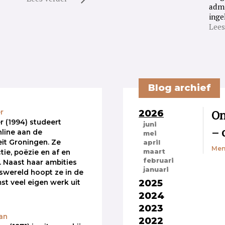
admi
inge
Lees
Blog archief
2026
On
r
 (1994) studeert
juni
– 
line aan de
mei
eit Groningen. Ze
april
Men
maart
ictie, poëzie en af en
februari
. Naast haar ambities
januari
rswereld hoopt ze in de
2025
st veel eigen werk uit
2024
2023
an
2022