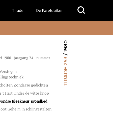
Search
Tirade
De Parelduiker
for:
/ 1980
ri 1980 - jaargang 24 - nummer
TIRADE 253
 Verstegen
lingstechniek
cholten Zondagse gedichten
 't Hart Onder de witte knop
ondse Bleekneus' avondlied
loot Geheim in schijngestalten