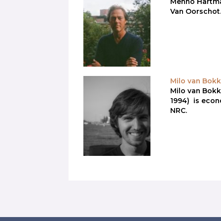
Menno Hartman 
Van Oorschot
Milo van Bok
Milo van Bok
1994) is econ
NRC.