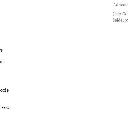
Adriaan
Jaap Go
leiders
re
.
or.
mooie
s voor