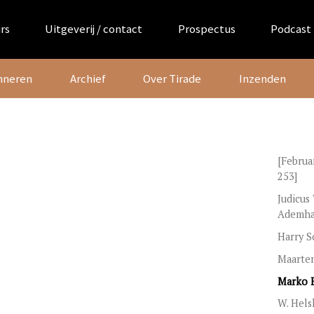
rs
Uitgeverij / contact
Prospectus
Podcast
nneren
Archief
Over Tirade
Inzenden
[Februa
253]
Judicus
Ademha
Harry S
Maarten
Marko F
W. Hels