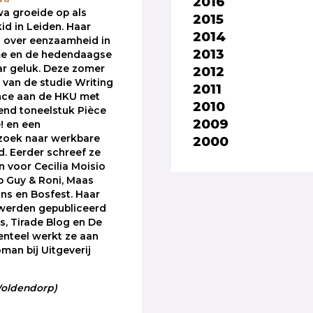
2016
a groeide op als
2015
kid in Leiden. Haar
2014
 over eenzaamheid in
2013
sme en de hedendaagse
r geluk. Deze zomer
2012
f van de studie Writing
2011
nce aan de HKU met
2010
end toneelstuk Pièce
2009
! en een
rzoek naar werkbare
2000
. Eerder schreef ze
n voor Cecilia Moisio
 Guy & Roni, Maas
ns en Bosfest. Haar
 werden gepubliceerd
ds, Tirade Blog en De
nteel werkt ze aan
man bij Uitgeverij
 Woldendorp)