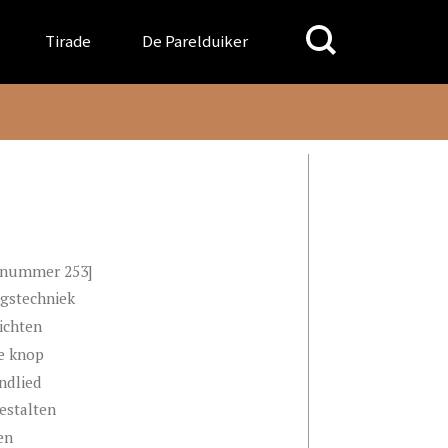
Search
Tirade
De Parelduiker
for:
- nummer 253]
gstechniek
ichten
te knop
ndlied
estalten
en