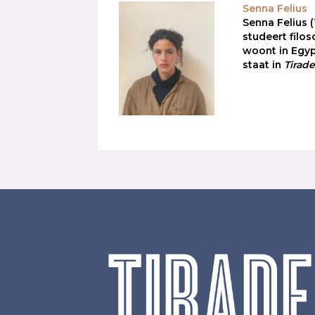
Senna Felius
Senna Felius (
studeert filos
woont in Egyp
staat in
Tirad