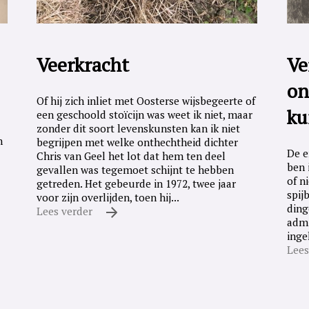
Veerkracht
Ve
on
Of hij zich inliet met Oosterse wijsbegeerte of
ku
een geschoold stoïcijn was weet ik niet, maar
zonder dit soort levenskunsten kan ik niet
n
begrijpen met welke onthechtheid dichter
De e
Chris van Geel het lot dat hem ten deel
ben 
gevallen was tegemoet schijnt te hebben
of n
getreden. Het gebeurde in 1972, twee jaar
spij
voor zijn overlijden, toen hij...
ding
Lees verder
admi
inge
Lees