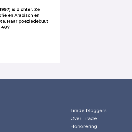
1997) is dichter. Ze
ofie en Arabisch en
te. Haar poëziedebuut
e
487.
Tirade bloggers
Over Tirade
Honorering