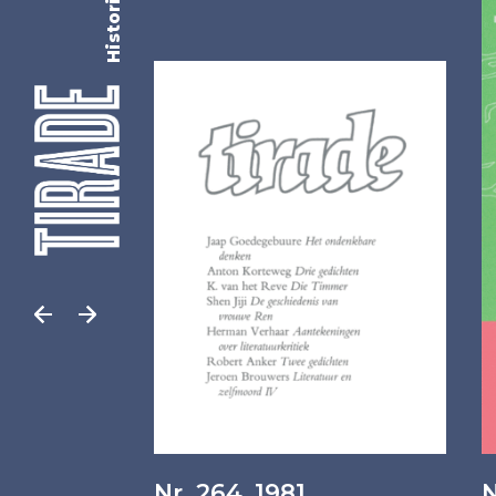
Historisch
Nr. 264, 1981
N