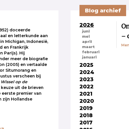
Blog archief
2026
On
1952) doceerde
juni
– 
aal en letterkunde aan
mei
 in Michigan, Indonesië,
april
Men
maart
 en Frankrijk
februari
 Parijs). Hij
januari
nder meer de biografie
2025
ron (2005) en vertaalde
tor Situmorang en
2024
gustus verscheen bij
2023
t
Wissel op de
2022
jn keuze uit de brieven
2021
e eerste premier van
n zijn Hollandse
2020
2019
2018
2017
wa