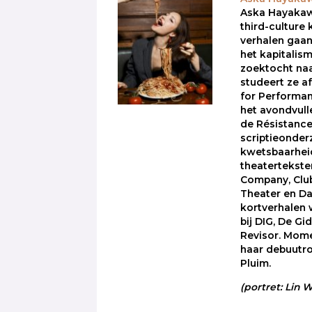
Aska Hayakaw
third-culture 
verhalen gaan
het kapitali
zoektocht naa
studeert ze a
for Performa
het avondvull
de Résistance
scriptieonde
kwetsbaarheid
theatertekste
Company, Club
Theater en Da
kortverhalen
bij DIG, De Gi
Revisor. Mome
haar debuutro
Pluim.
(portret: Lin