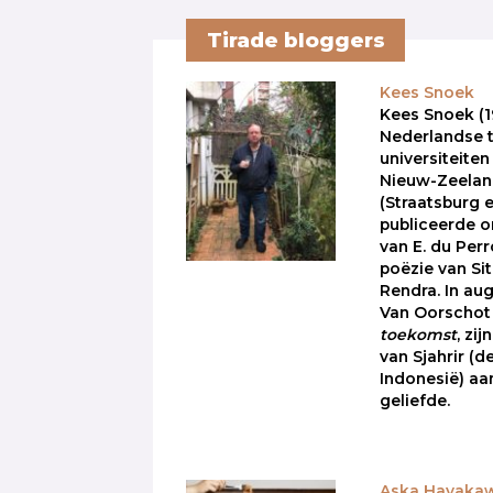
Tirade bloggers
Kees Snoek
Kees Snoek (
Nederlandse t
universiteiten
Nieuw-Zeeland
(Straatsburg en
publiceerde o
van E. du Per
poëzie van Si
Rendra. In au
Van Oorscho
toekomst
, zi
van Sjahrir (d
Indonesië) aa
geliefde.
Aska Hayaka