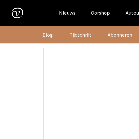
Skip
to
Nieuws
Oorshop
Auteu
content
Blog
Tijdschrift
Abonneren