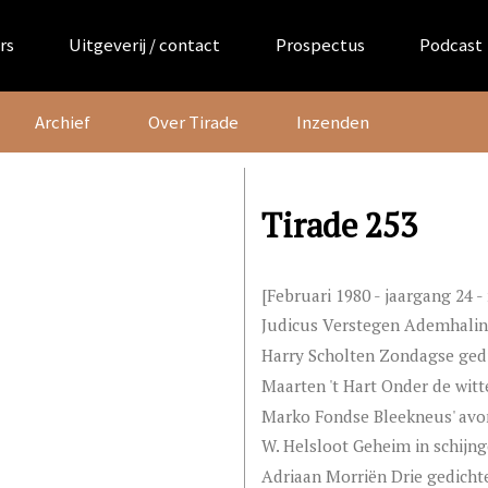
rs
Uitgeverij / contact
Prospectus
Podcast
Archief
Over Tirade
Inzenden
Tirade 253
[Februari 1980 - jaargang 24 
Judicus Verstegen Ademhalin
Harry Scholten Zondagse ged
Maarten 't Hart Onder de wit
Marko Fondse Bleekneus' avo
W. Helsloot Geheim in schijng
Adriaan Morriën Drie gedicht