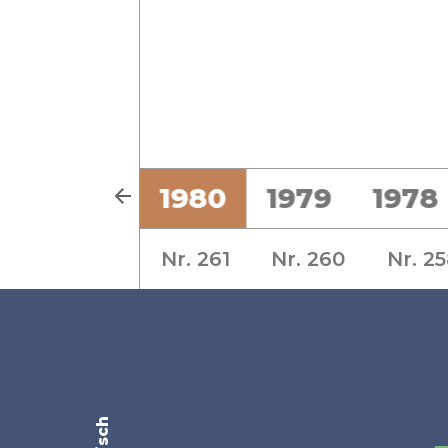
2
1981
1980
1979
1978
Nr. 261
Nr. 260
Nr. 2