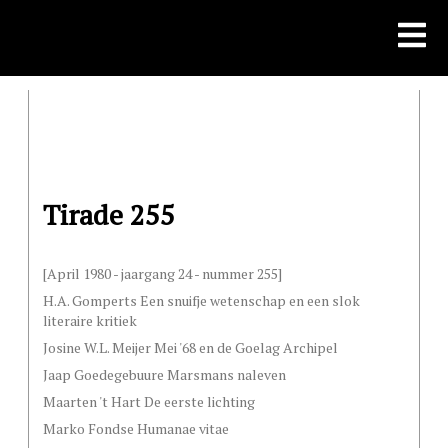
Skip
to
content
Tirade 255
[April 1980 - jaargang 24 - nummer 255]
H.A. Gomperts Een snuifje wetenschap en een slok
literaire kritiek
Josine W.L. Meijer Mei '68 en de Goelag Archipel
Jaap Goedegebuure Marsmans naleven
Maarten 't Hart De eerste lichting
Marko Fondse Humanae vitae