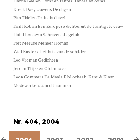
Harrie Geelen Ooms en tantes. Tantes en ooms
Kreek Daey Ouwens De dagen
Pim Thielen De luchtduivel
Kirill Kobrin Een Europese dichter uit de twintigste eeuw
Hafid Bouazza Schrijven als geluk
Piet Meeuse Meneer Homan
Wiel Kusters Het huis van de schilder
Leo Vroman Gedichten
Jeroen Thijssen Oldenhove
Leon Gommers De Ideale Bibliotheek: Kant & Klaar
Medewerkers aan dit nummer
Nr. 404, 2004
5
2004
2003
2002
2001