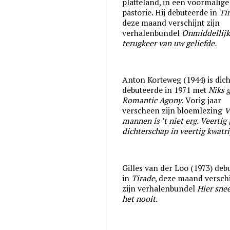
platteland, in een voormalige
pastorie. Hij debuteerde in
Ti
deze maand verschijnt zijn
verhalenbundel
Onmiddellij
terugkeer van uw geliefde.
Anton Korteweg (1944) is dicht
debuteerde in 1971 met
Niks 
Romantic Agony.
Vorig jaar
verscheen zijn bloemlezing
V
mannen is ’t niet erg. Veertig 
dichterschap in veertig kwatri
Gilles van der Loo (1973) deb
in
Tirade
, deze maand verschi
zijn verhalenbundel
Hier sne
het nooit.