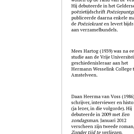
Hij debuteerde in het Gelders
poëzietijdschrift
Poëziepuntgl
publiceerde daarna enkele m
de
Poëziekrant
en levert bijd
aan verzamelbundels.
Mees Hartog (1939) was na e
studie aan de Vrije Universitei
geschiedenisleraar aan het
Hermann Wesselink College 
Amstelveen.
Daan Heerma van Voss (1986)
schrijver, interviewer en histo
(ja lezer, in die volgorde). Hij
debuteerde in 2009 met
Een
zondagsman.
Januari 2012
verscheen zijn tweede roman
Zonder tijd te verliezen.