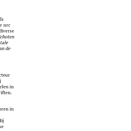
ls
or
nrc
diverse
Schoten
tale
an de
cteur
j
elen in
riften.
oren in
ij
se