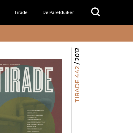
Search
Tirade
De Parelduiker
for:
/ 2012
TIRADE 442