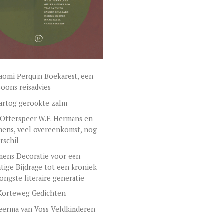
aomi Perquin Boekarest, een
oons reisadvies
artog gerookte zalm
Otterspeer W.F. Hermans en
mens, veel overeenkomst, nog
rschil
ens Decoratie voor een
tige Bijdrage tot een kroniek
jongste literaire generatie
Korteweg Gedichten
eerma van Voss Veldkinderen