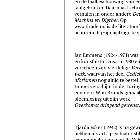
en de taalbeschouwing van e
taalgebruiker. Daarnaast schre
verhalen in onder andere
Deu
Machina
en
Digther.
Op
www.tirade.nu is de literatuurl
behorend bij zijn bijdrage te 
Jan Emmens (1924-1971) was 
en kunsthistoricus. In 1980 e
verscheen zijn vierdelige
Ver
werk,
waarvan het deel
Gedic
aforismen
nog altijd te bestell
In mei verschijnt in de Turin
een door Wim Brands gemaa
bloemlezing uit zijn werk:
Overkomst dringend gewenst
Tjarda Eskes (1942) is na gewe
hebben als arts-psychiater sti
wonen op de rand van de Vel