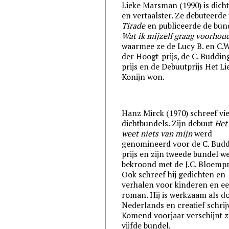
Lieke Marsman (1990) is dich
en vertaalster. Ze debuteerde 
Tirade
en publiceerde de bun
Wat ik mijzelf graag voorhou
waarmee ze de Lucy B. en C.W
der Hoogt-prijs, de C. Buddin
prijs en de Debuutprijs Het L
Konijn won.
Hanz Mirck (1970) schreef vi
dichtbundels. Zijn debuut
Het
weet niets van mijn
werd
genomineerd voor de C. Budd
prijs en zijn tweede bundel w
bekroond met de J.C. Bloempri
Ook schreef hij gedichten en
verhalen voor kinderen en e
roman. Hij is werkzaam als d
Nederlands en creatief schrij
Komend voorjaar verschijnt z
vijfde bundel.