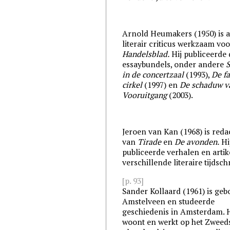
Arnold Heumakers (1950) is a
literair criticus werkzaam vo
Handelsblad.
Hij publiceerde 
essaybundels, onder andere
in de concertzaal
(1993),
De fa
cirkel
(1997) en
De schaduw v
Vooruitgang
(2003).
Jeroen van Kan (1968) is reda
van
Tirade
en
De avonden.
Hi
publiceerde verhalen en artik
verschillende literaire tijdsch
[p. 93]
Sander Kollaard (1961) is geb
Amstelveen en studeerde
geschiedenis in Amsterdam. H
woont en werkt op het Zweed