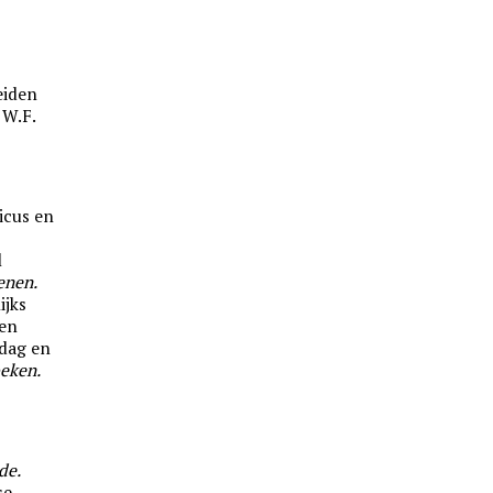
eiden
 W.F.
ticus en
l
enen.
ijks
en
ndag en
oeken.
s
de.
se