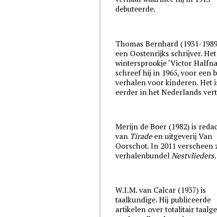
debuteerde.
Thomas Bernhard (1931-1989
een Oostenrijks schrijver. Het
wintersprookje ‘Victor Halfna
schreef hij in 1965, voor een 
verhalen voor kinderen. Het i
eerder in het Nederlands vert
Merijn de Boer (1982) is reda
van
Tirade
en uitgeverij Van
Oorschot. In 2011 verscheen 
verhalenbundel
Nestvlieders.
W.I.M. van Calcar (1937) is
taalkundige. Hij publiceerde
artikelen over totalitair taalg