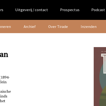
rs
Uitgeverij / contact
Prospectus
Podcast
nneren
Archief
Over Tirade
Inzenden
aan
(1894-
klein
s
ssische
sinds
 het