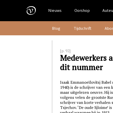
Skip
to
Nieuws
Oorshop
Auteu
content
Blog
Tijdschrift
Abo
[p. 92]
Medewerkers 
dit nummer
Isaak Emmanoeïlovitsj Babel 
1940) is de schrijver van een 
maar uitgelezen oeuvre. Hij i
volgens velen de grootste Ru
schrijver van korte verhalen 
Tsjechov. ‘De oude Sjloime’ is
verhaal waarmee hij in 1913