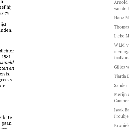
en
Arnold 
ef hij
van de 
s ex
Hanz M
ijst
Thomas 
vinden.
Lieke M
W.I.M. 
dichter
menings
n 1981
taalkun
zameld
Gilles 
hten en
en is.
Tjarda 
greeks
kte
Sander 
Merijn 
.
Camper
Isaak B
Froukje
rkt te
l gaan
Kroniek
uwe.