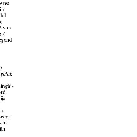
teres
in
del
d
,
. van
gh’-
iegend
er
 geluk
ingh’-
erd
js.
en
ocent
ven.
ijn