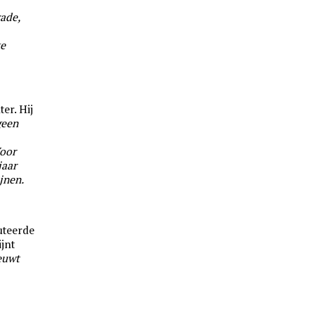
rade,
ke
er. Hij
geen
oor
jaar
jnen.
uteerde
jnt
euwt