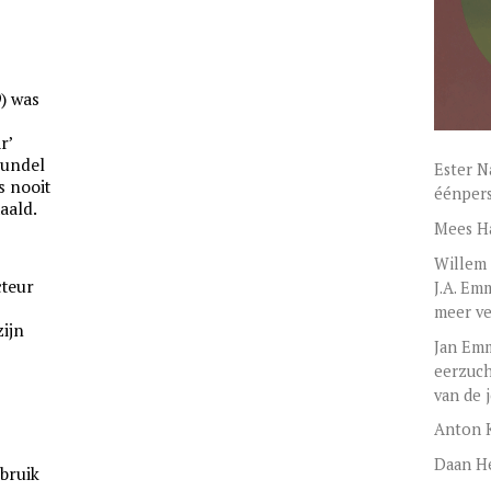
) was
r’
bundel
Ester N
s nooit
éénpers
aald.
Mees H
Willem 
cteur
J.A. Em
meer ve
zijn
Jan Emm
eerzuch
van de 
Anton 
Daan H
ebruik