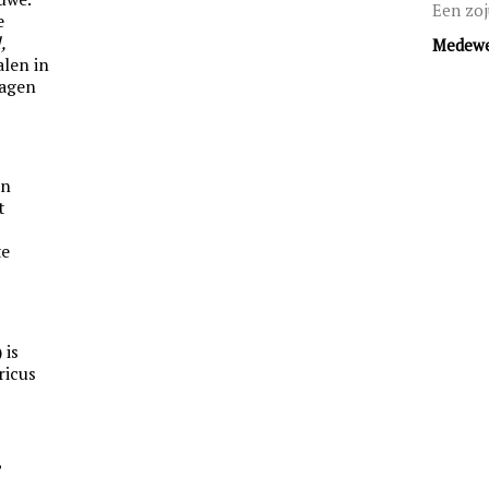
Een zoj
e
,
Medewe
alen in
ragen
en
t
te
 is
ricus
,