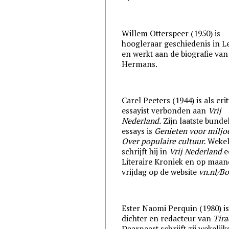
Willem Otterspeer (1950) is
hoogleraar geschiedenis in L
en werkt aan de biografie van
Hermans.
Carel Peeters (1944) is als cri
essayist verbonden aan
Vrij
Nederland.
Zijn laatste bunde
essays is
Genieten voor miljo
Over populaire cultuur.
Wekel
schrijft hij in
Vrij Nederland
e
Literaire Kroniek en op maa
vrijdag op de website
vn.nl/B
Ester Naomi Perquin (1980) i
dichter en redacteur van
Tira
Daarnaast schrijft zij wekelijk