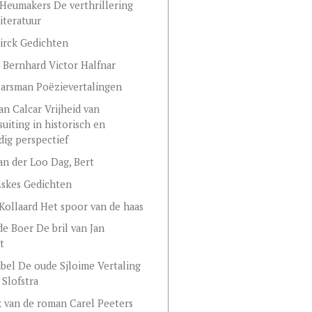
Heumakers De verthrillering
literatuur
irck Gedichten
Bernhard Victor Halfnar
arsman Poëzievertalingen
van Calcar Vrijheid van
uiting in historisch en
dig perspectief
van der Loo Dag, Bert
Eskes Gedichten
Kollaard Het spoor van de haas
de Boer De bril van Jan
t
abel De oude Sjloime Vertaling
 Slofstra
 van de roman Carel Peeters