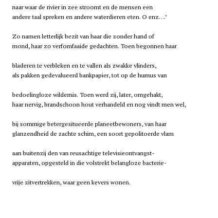
naar waar de rivier in zee stroomt en de mensen een
andere taal spreken en andere waterdieren eten. O enz….’
Zo namen letterlijk bezit van haar die zonder hand of
mond, haar zo verfomfaaide gedachten. Toen begonnen haar
bladeren te verbleken en te vallen als zwakke vlinders,
als pakken gedevalueerd bankpapier, tot op de humus van
bedoelingloze wildernis. Toen werd zij, later, omgehakt,
haar nervig, brandschoon hout verhandeld en nog vindt men wel,
bij sommige betergesitueerde planeetbewoners, van haar
glanzendheid de zachte schim, een soort gepolitoerde vlam
aan buitenzij den van reusachtige televisieontvangst-
apparaten, opgesteld in die volstrekt belangloze bacterie-
vrije zitvertrekken, waar geen kevers wonen.