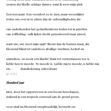
zeuren der libelle-achtige dames, want ik weet mijn plek.
Een teer punt. Een voordeel zo te zien, maar wezenlijker
reden om over in te zitten dan de onbenulligheden die
van onderhonden het gedachtenleven leiden tot in prieëlen
van zelfbeklag: zulk lijden slecht gemotiveerd maar zinvol,
want wie, wie vreet mijn spijt? Neem dan de bomen maar, die
bloeiend blind tot vaderloos afvallige vruchten, bederf en
winterkou: en nooit een klacht! Want tot verstommens toe is
liefde hen te moede. Te moede is. Liefde mij te moede, is liefde mij
etc… (handtekening onleesbaar)
[p. 641]
Honderd jaar
later, door het opperwezen in een boom herschapen,
(nakend in een tropisch oerwoud aan de grond gezet,
voor straf nu bloeiend onophoudelijk, bevrucht on-