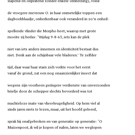
slapend en onpratend zonder enkele omhelzing), vond
de vroegere mevrouw O. in haar onmetelijke toppen een
dagboekblaadje, onherkenbaar ook veranderd in zo’n onheil-
spellende vlinder die Morpho heet, waarop met grote
moeite zij herlas: ‘Vrijdag 9-8-63, iets kan de plek
niet van iets anders innemen en identiciteit bestaat dus
niet. Denk aan de schijnbaar vele bladeren.’ Te zelfder
tijd, daar waar haar stam zich vorkte voor het eerst
vanaf de grond, zat een nog onaanzienlijker insect dat
wegens zijn voorheen geringere verdienste van onverzonden
briefje door de schepper slechts bevorderd was tot
machteloze mate van vliesvleugeligheid. Op hem viel al
sinds jaren niets te lezen, maar, uit het hoofd geleerd,
sprak hij onafgebroken en van generatie op generatie: ‘O
Muizenpoot, ik wil je kopen of ruilen, laten we weglopen