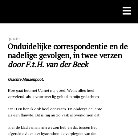
Skip
to
content
[p. 640]
Onduidelijke correspondentie en de
nadelige gevolgen, in twee verzen
door F.t.H. van der Beek
Geachte Muizenpoot,
Hoe gaat het met U, met mij goed. Wel is alles heel
vervelend, als ik voorover lig gebed in mijn gedachten
aan U en ben ik ook heel eenzaam. En onderga de lente
als een flauwte. Dit is mij nu zo vaak al overkomen dat
ik er de klad van in mijn wezen heb en dat tussen het
afgerukte vlees der hyacinthen de verplegers van die