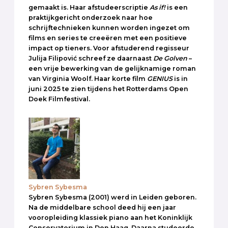
gemaakt is. Haar afstudeerscriptie
As if!
is een
praktijkgericht onderzoek naar hoe
schrijftechnieken kunnen worden ingezet om
films en series te creeëren met een positieve
impact op tieners. Voor afstuderend regisseur
Julija Filipović schreef ze daarnaast
De Golven
–
een vrije bewerking van de gelijknamige roman
van Virginia Woolf. Haar korte film
GENIUS
is in
juni 2025 te zien tijdens het Rotterdams Open
Doek Filmfestival.
Sybren Sybesma
Sybren Sybesma (2001) werd in Leiden geboren.
Na de middelbare school deed hij een jaar
vooropleiding klassiek piano aan het Koninklijk
Conservatorium in Den Haag. Daarna studeerde