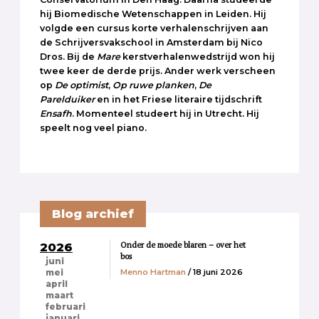
hij Biomedische Wetenschappen in Leiden. Hij
volgde een cursus korte verhalenschrijven aan
de Schrijversvakschool in Amsterdam bij Nico
Dros. Bij de
Mare
kerstverhalenwedstrijd won hij
twee keer de derde prijs. Ander werk verscheen
op
De optimist
,
Op ruwe planken
,
De
Parelduiker
en in het Friese literaire tijdschrift
Ensafh
. Momenteel studeert hij in Utrecht. Hij
speelt nog veel piano.
Blog archief
Onder de moede blaren – over het
2026
bos
juni
Menno Hartman
/ 18 juni 2026
mei
april
maart
februari
januari