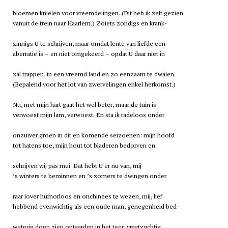
bloemen knielen voor vreemdelingen. (Dit heb ik zelf gezien
vanuit de trein naar Haarlem.) Zoiets zondigs en krank-
zinnigs U te schrijven, maar omdat lente van liefde een
aberratie is – en niet omgekeerd – opdat U daar niet in
zal trappen, in een vreemd land en zo eenzaam te dwalen.
(Bepalend voor het lot van zwervelingen enkel herkomst.)
Nu, met mijn hart gaat het wel beter, maar de tuin is
verwoest mijn lam, verwoest. En sta ik radeloos onder
onzuiver groen in dit en komende seizoenen: mijn hoofd
tot hatens toe, mijn hout tot bladeren bedorven en
schrijven wij pas mei. Dat hebt U er nu van, mij
’s winters te beminnen en ’s zomers te dwingen onder
raar lover humorloos en onchinees te wezen, mij, lief
hebbend evenwichtig als een oude man, genegenheid bed-
weterig doen zien ontaarden in het teer, vraatzuchtig