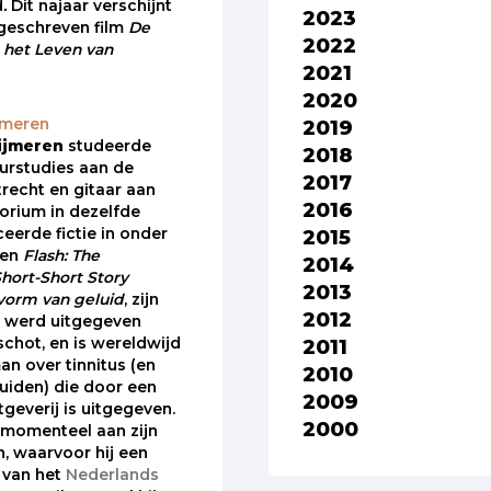
d
.
Dit najaar verschijnt
2023
geschreven film
De
2022
n het Leven van
2021
2020
2019
jmeren
ijmeren
studeerde
2018
uurstudies aan de
2017
trecht en gitaar aan
2016
orium in dezelfde
2015
iceerde fictie in onder
en
Flash: The
2014
Short-Short Story
2013
vorm van geluid
, zijn
2012
 werd uitgegeven
2011
chot, en is wereldwijd
an over tinnitus (en
2010
uiden) die door een
2009
geverij is uitgegeven.
2000
 momenteel aan zijn
, waarvoor hij een
 van het
Nederlands