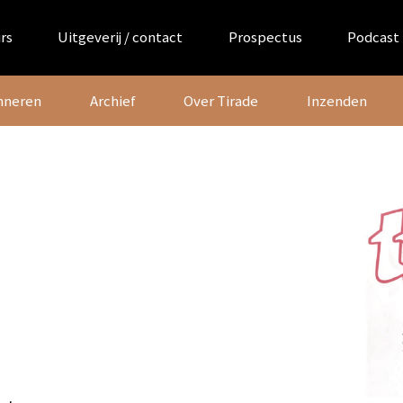
rs
Uitgeverij / contact
Prospectus
Podcast
nneren
Archief
Over Tirade
Inzenden