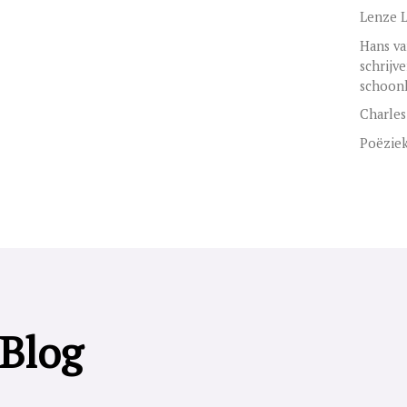
Lenze L
Hans va
schrijv
schoon
Charles
Poëzie
 Blog