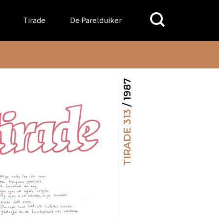
Search
Tirade
De Parelduiker
for:
/ 1987
TIRADE 313