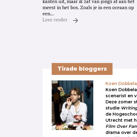
kanten uit, maar ik zat van jongs af aan het
meest in het bos. Zoals je in een oceaan op
een...
Lees verder
Tirade bloggers
Koen Dobbela
Koen Dobbelaer
scenarist en 
Deze zomer st
studie
Writin
de Hogeschoo
Utrecht met h
Film Over Fam
drama over d