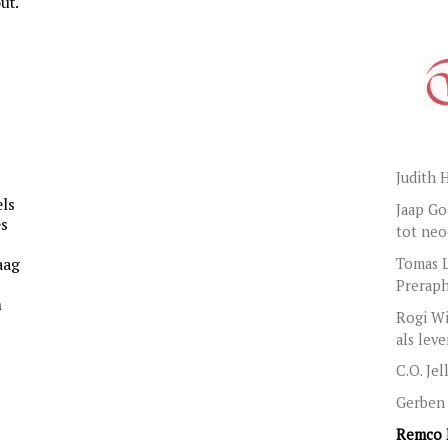
ut.
Judith 
els
Jaap Go
es
tot neo
Tomas L
aag
Preraph
m
Rogi Wi
als lev
.
C.O. Je
Gerben 
Remco 