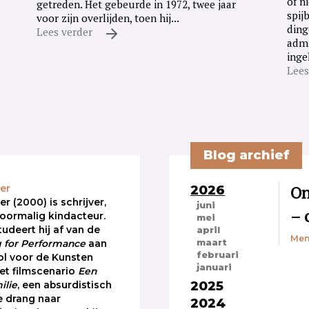
of n
getreden. Het gebeurde in 1972, twee jaar
spij
voor zijn overlijden, toen hij...
ding
Lees verder
admi
inge
Lees
Blog archief
2026
On
er
 (2000) is schrijver,
juni
– 
voormalig kindacteur.
mei
udeert hij af van de
april
Men
maart
g for Performance
aan
februari
l voor de Kunsten
januari
et filmscenario
Een
2025
ilie
, een absurdistisch
e drang naar
2024