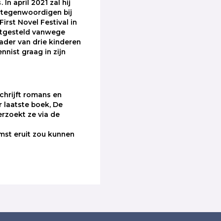
s
. In april 2021 zal hij
rtegenwoordigen bij
irst Novel Festival in
itgesteld vanwege
 vader van drie kinderen
nnist graag in zijn
schrijft romans en
r laatste boek, De
erzoekt ze via de
mst eruit zou kunnen