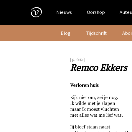
Skip
to
Nieuws
Oorshop
Auteu
content
Blog
Tijdschrift
Abo
[p. 635]
Remco Ekkers
Verloren huis
Kijk niet om, zei je nog.
Ik wilde met je slapen
maar ik moest vluchten
met alles wat me lief was.
Jij bleef staan naast