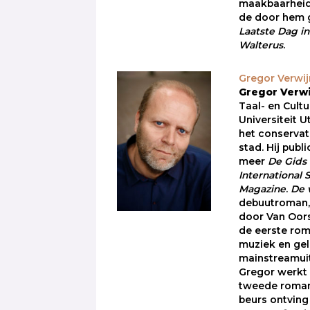
maakbaarhei
de door hem 
Laatste Dag i
Walterus
.
Gregor Verwi
Gregor Verw
Taal- en Cult
Universiteit U
het conservat
stad. Hij publ
meer
De Gids
International 
Magazine
.
De 
debuutroman,
door Van Oors
de eerste rom
muziek en gel
mainstreamuit
Gregor werkt
tweede roman
beurs ontving