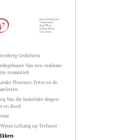
Herzberg Gedichten
edegebuure Van neo-realisme
(n)-romantiek
ieske Florence, Fritzi en de
aelieten
eg Van die huiselijke dingen
en en dood
llema
Wynia Lofzang op Terhorst
Ekkers