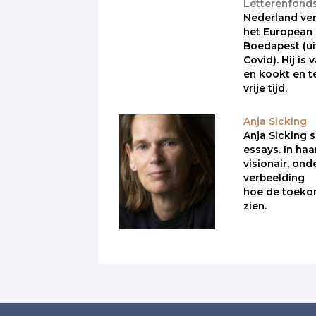
Letterenfond
Nederland ve
het European F
Boedapest (u
Covid). Hij is
en kookt en te
vrije tijd.
Anja Sicking
Anja Sicking 
essays. In haa
visionair, ond
verbeelding
hoe de toeko
zien.