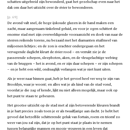
schatten uitgebreid zijn bewonderd, gaat het gezelschap even naar het
dak om daar het uitzicht over de rivier te bewonderen.
[p. 69]
De avond valt snel, de hoge ijskoude glazen in de hand maken een
zacht, maar aangenaam tinkelend geluid, en voor je ogen schittert de
enorme stad met zijn overweldigende vooraanzicht en doek van naar de
sterren reikende torens, nu bezaaid met het diamanten stuifmeel van
miljoenen lichtjes; en de zon is erachter ondergegaan en het
vervagende daglicht kleurt de rivier rood – en verrukt zie je de
passerende schepen, sleepboten, aken, en de vleugelachtige welving
van de bruggen – het is avond, en er zijn daar schepen – er zijn schepen
– en je hebt een wild, ondraaglijk verlangen wat je niet kunt uiten.
Als je weer naar binnen gaat, heb je het gevoel heel ver weg te zijn van
Brooklyn, waar je woont; en alles wat je als kind van de stad vond,
voordat je die zag of kende, lijkt nu niet alleen mogelijk, maar ook op
het punt te staan te gebeuren.
Het grootse uitzicht op de stad met al zijn betoverende kleuren brandt
in je hart precies zoals toen je er als twaalfjarige aan dacht. Je hebt het
gevoel dat hetzelfde schitterende geluk van fortuin, roem en triomf zo
weer van jou zal zijn, dat je op het punt staat je plaats in te nemen
tussen belangrijke mannen en mooie vrouwen in een leven dat