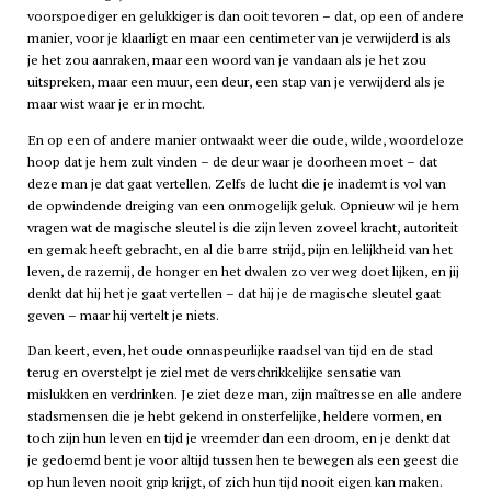
voorspoediger en gelukkiger is dan ooit tevoren – dat, op een of andere
manier, voor je klaarligt en maar een centimeter van je verwijderd is als
je het zou aanraken, maar een woord van je vandaan als je het zou
uitspreken, maar een muur, een deur, een stap van je verwijderd als je
maar wist waar je er in mocht.
En op een of andere manier ontwaakt weer die oude, wilde, woordeloze
hoop dat je hem zult vinden – de deur waar je doorheen moet – dat
deze man je dat gaat vertellen. Zelfs de lucht die je inademt is vol van
de opwindende dreiging van een onmogelijk geluk. Opnieuw wil je hem
vragen wat de magische sleutel is die zijn leven zoveel kracht, autoriteit
en gemak heeft gebracht, en al die barre strijd, pijn en lelijkheid van het
leven, de razernij, de honger en het dwalen zo ver weg doet lijken, en jij
denkt dat hij het je gaat vertellen – dat hij je de magische sleutel gaat
geven – maar hij vertelt je niets.
Dan keert, even, het oude onnaspeurlijke raadsel van tijd en de stad
terug en overstelpt je ziel met de verschrikkelijke sensatie van
mislukken en verdrinken. Je ziet deze man, zijn maîtresse en alle andere
stadsmensen die je hebt gekend in onsterfelijke, heldere vormen, en
toch zijn hun leven en tijd je vreemder dan een droom, en je denkt dat
je gedoemd bent je voor altijd tussen hen te bewegen als een geest die
op hun leven nooit grip krijgt, of zich hun tijd nooit eigen kan maken.