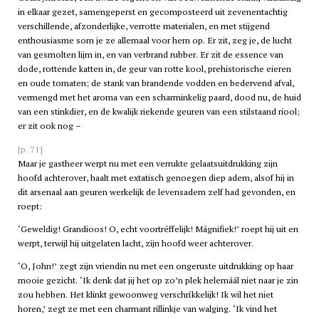
in elkaar gezet, samengeperst en gecomposteerd uit zevenentachtig
verschillende, afzonderlijke, verrotte materialen, en met stijgend
enthousiasme som je ze allemaal voor hem op. Er zit, zeg je, de lucht
van gesmolten lijm in, en van verbrand rubber. Er zit de essence van
dode, rottende katten in, de geur van rotte kool, prehistorische eieren
en oude tomaten; de stank van brandende vodden en bedervend afval,
vermengd met het aroma van een scharminkelig paard, dood nu, de huid
van een stinkdier, en de kwalijk riekende geuren van een stilstaand riool;
er zit ook nog –
[p. 71]
Maar je gastheer werpt nu met een verrukte gelaatsuitdrukking zijn
hoofd achterover, haalt met extatisch genoegen diep adem, alsof hij in
dit arsenaal aan geuren werkelijk de levensadem zelf had gevonden, en
roept:
‘Geweldig! Grandioos! O, echt voortréffelijk! Mágnifiek!’ roept hij uit en
werpt, terwijl hij uitgelaten lacht, zijn hoofd weer achterover.
‘O, John!’ zegt zijn vriendin nu met een ongeruste uitdrukking op haar
mooie gezicht. ‘Ik denk dat jij het op zo’n plek helemáál niet naar je zin
zou hebben. Het klinkt gewoonweg verschríkkelijk! Ik wil het niet
horen,’ zegt ze met een charmant rillinkje van walging. ‘Ik vind het