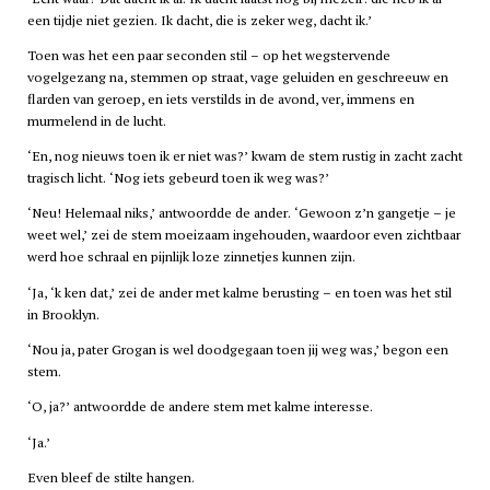
een tijdje niet gezien. Ik dacht, die is zeker weg, dacht ik.’
Toen was het een paar seconden stil – op het wegstervende
vogelgezang na, stemmen op straat, vage geluiden en geschreeuw en
flarden van geroep, en iets verstilds in de avond, ver, immens en
murmelend in de lucht.
‘En, nog nieuws toen ik er niet was?’ kwam de stem rustig in zacht zacht
tragisch licht. ‘Nog iets gebeurd toen ik weg was?’
‘Neu! Helemaal niks,’ antwoordde de ander. ‘Gewoon z’n gangetje – je
weet wel,’ zei de stem moeizaam ingehouden, waardoor even zichtbaar
werd hoe schraal en pijnlijk loze zinnetjes kunnen zijn.
‘Ja, ‘k ken dat,’ zei de ander met kalme berusting – en toen was het stil
in Brooklyn.
‘Nou ja, pater Grogan is wel doodgegaan toen jij weg was,’ begon een
stem.
‘O, ja?’ antwoordde de andere stem met kalme interesse.
‘Ja.’
Even bleef de stilte hangen.