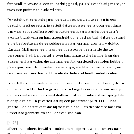
fatsoenlijke vrouw is, een reusachtig goed, gul en levenslustig mens, en
toch een puriteinse oude vrijster.
Je vertelt dat ze enkele jaren geleden gek werd en twee jaar in een
gesticht heeft gezeten; je vertelt dat ze nog wel eens door een vlaag
van waanzin getroffen wordt en dat je een paar maanden geleden ’s
avonds thuiskwam en haar uitgestrekt op je bed aantrof, dat ze opstond
en je begroette als de geweldige minnaar van haar dromen – doktor
Eustace McNamee, een naam, een persoon en een liefde die ze
verzonnen had. Dan vertel je over haar fantastische familie, haar drie
zussen en haar vader, die allemaal een tik van dezelfde molen hebben
gekregen, maar dan zonder haar energie, kracht en enorme talent; en
over hoe ze vanaf haar achttiende dat hele stel heeft onderhouden.
Je vertelt over de oude man, een uitvinder die nooit iets uitvindt; dat hij
een kurkentrekker had uitgevonden met ingebouwde kurk waarmee je
niet kon ontkurken; een onafsluitbaar slot; een onbreekbare spiegel die
niet spiegelde. En je vertelt dat hij een jaar ervoor $120.000, – had
geërfd – de eerste keer dat hij ooit geld had – en dat prompt naar Wall
Street had gebracht, waar hij er even snel van
[p. 73]
af werd geholpen, terwijl hij ondertussen zijn vrouw en dochters naar