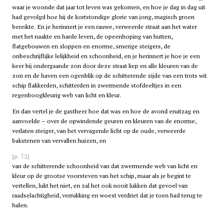
waar je woonde dat jaar tot leven was gekomen, en hoe je dag in dag uit
had gevolgd hoe hij de kortstondige glorie van jong, magisch groen
bereikte. En je herinnert je een rauwe, verweerde straat aan het water
met het naakte en harde leven, de opeenhoping van hutten,
flatgebouwen en sloppen en enorme, smerige steigers, de
onbeschrijflijke lelijkheid en schoonheid, en je herinnert je hoe je een
keer bij ondergaande zon door deze straat liep en alle kleuren van de
zon en de haven een ogenblik op de schitterende zijde van een trots wit
schip flakkerden, schitterden in zwermende stofdeeltjes in een
regenboogkleurig web van licht en kleur.
En dan vertel je de gastheer hoe dat was en hoe de avond eruitzag en
aanvoelde – over de opwindende geuren en kleuren van de enorme,
verlaten steiger, van het vervagende licht op de oude, verweerde
bakstenen van vervallen huizen, en
[p. 72]
van de schitterende schoonheid van dat zwermende web van licht en
kleur op de grootse voorsteven van het schip, maar als je begint te
vertellen, lukt het niet, en zal het ook nooit lukken dat gevoel van
raadselachtigheid, verrukking en woest verdriet dat je toen had terug te
halen.