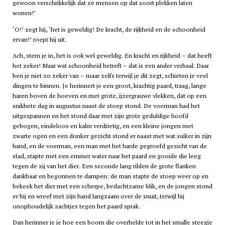
gewoon verschrikkelijk dat ze mensen op dat soort plekken laten
wonen!’
‘O!’ zegt hij, ‘het is geweldig! De kracht, de rijkheid en de schoonheid
ervan!’ roept hij uit.
Ach, stem je in, het is ook wel geweldig. En kracht en rijkheid – dat heeft
het zeker! Maar wat schoonheid betreft – dat is een ander verhaal. Daar
ben je niet zo zeker van – maar zelfs terwijl je dit zegt, schieten je veel
dingen te binnen. Je herinnert je een groot, krachtig paard, traag, lange
haren boven de hoeven en met grote, ijzergrauwe vlekken, dat op een
snikhete dag in augustus naast de stoep stond. De voerman had het
uitgespannen en het stond daar met zijn grote geduldige hoofd
gebogen, eindeloos en kalm verdrietig, en een kleine jongen met
zwarte ogen en een donker gezicht stond er naast met wat suiker in zijn
hand, en de voerman, een man met het harde gegroefd gezicht van de
stad, stapte met een emmer water naar het paard en gooide die leeg
tegen de zij van het dier. Een seconde lang rilden de grote flanken
dankbaar en begonnen te dampen; de man stapte de stoep weer op en
bekeek het dier met een scherpe, bedachtzame blik, en de jongen stond
er bij en wreef met zijn hand langzaam over de snuit, terwijl hij
onophoudelijk zachtjes tegen het paard sprak.
Dan herinner je je hoe een boom die overhelde tot in het smalle steegje