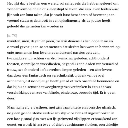
Het lijkt dat je leeft in een wereld vol schepsels die hebben geleerd om
zonder vermoeidheid of zielenstrijd te leven, die een leven leiden waar
jij nooit aan kunt raken, dat je nooit kunt benaderen of bevatten; een
vreemd stadsras dat nooit in een tijdsdimensie als de jouwe heeft
geleefd die gemeten kan worden in
[p. 70]
minuten, uren, dagen en jaren, maar in dimensies van onpeilbaar en
oeroud gevoel; een soort mensen dat slechts kan worden herinnerd op
enig moment in hun leven negenduizend passies geleden,
twintigduizend nachten van dronkenschap geleden, achthonderd
feesten, vier miljoen wreedheden, negenduizend daden van verraad of
trouw, tweehonderd liefdesverhoudingen geleden – en wier levens
daardoor een fantastisch en verschrikkelijk tijdperk van gevoel
aannemen, dat nooit jeugd heeft gehad of zich onschuld herinnerde en
dat in jou de sensatie teweegbrengt van verdrinken in een zee van
verschrikking, een zee van blinde, eindeloze, oeroude tijd. Er is geen
deur.
Maar nu heeft je gastheer, met zijn vaag bittere en ironische glimlach,
nog een goede sterke eerlijke whisky voor zichzelf ingeschonken in
een hoog, smal glas met wat ijs, peinzend zijn lippen er smakkend aan
gezet, en wordt hij, na twee of drie bedachtzame slokken, een tikkeltje