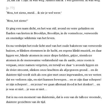
‘Ja, dat zal ’t zijn. Ik was weg. Anders had ik ’t wel gehoord. Ik was weg.’
[p. 77]
‘Nou, tot ziens, meid… ik zie je wel weer.’
‘Nou, tot ziens!’
Er ging een raam dicht, en het was stil; avond en verre geluiden en
flarden van kreten in Brooklyn, Brooklyn, in de vormeloze, verweerde
en oneindige wildernis van het leven.
En nu verdwijnt het rode licht snel van het oude baksteen van verweerde
huizen, er klinken stemmen in de lucht, en ergens klinkt muziek, en daar
liggen we, blinde atomen in onze diepe kelders, grijze, stemloze
atomen in de menswarme verlatenheid van de aarde, onze roem is
vergaan, onze namen vergeten, en terwijl we daar ’s avonds liggen en
de rivier stroomt, slinken onze krachten als afgegraven grond… en de
duistere tijd voedt zich als een gier met onze ingewanden, en we weten
dat we verloren zijn, en niet kunnen bewegen… en er zijn daar schepen!
er zijn schepen!… en jezus! we gaan allemaal dood in het donker!… en
je was er niet… je was er niet…
Dat is nu een moment van duisternis, dat is een van de talloze vreemde,
duistere gezichten van de tijd.