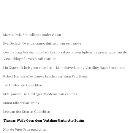
Marsha Keja Brilleslijpers onder elkaar
Eva Gerlach Over de onmogelijkheid van een einde
Oek de Jong Vasalis in de bus Lezing uitgesproken tijdens de presentatie van de
Vasalisbiografie van Maaike Meijer
Liu Xiaobo Ik heb geen vijanden – Mijn slotverklaring Vertaling Daan Bronkhorst
Robert Menasse De blauwe banden vertaling Paul Beers
Jan H. Mysjkin Gedichten
M.G. Jansen De ziektegeschiedenis van een nazi
Murat Kiliçarslan Trucs
Leo van der Sterren Gedichten
Thomas Wolfe Geen deur Vertaling Martinette Susijn
Nyk de Vries Prozagedichten