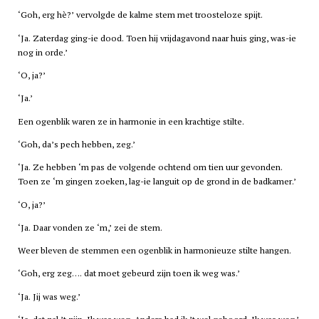
‘Goh, erg hè?’ vervolgde de kalme stem met troosteloze spijt.
‘Ja. Zaterdag ging-ie dood. Toen hij vrijdagavond naar huis ging, was-ie
nog in orde.’
‘O, ja?’
‘Ja.’
Een ogenblik waren ze in harmonie in een krachtige stilte.
‘Goh, da’s pech hebben, zeg.’
‘Ja. Ze hebben ‘m pas de volgende ochtend om tien uur gevonden.
Toen ze ‘m gingen zoeken, lag-ie languit op de grond in de badkamer.’
‘O, ja?’
‘Ja. Daar vonden ze ‘m,’ zei de stem.
Weer bleven de stemmen een ogenblik in harmonieuze stilte hangen.
‘Goh, erg zeg…. dat moet gebeurd zijn toen ik weg was.’
‘Ja. Jij was weg.’