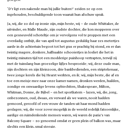
‘D’r ligt een nakende man bij jullie buiten!’ zeiden ze op een
ingehouden, beschuldigende toon waaruit hun afschuw sprak.
Ja, wij, die zo dol op ironie zijn, mijn beste, wij – de oude Whittaker, de
uitvinder, en Malle Maude, zijn oudste dochter, die kon mopperen over
een gesneuveld schoteltje om je vervolgens vol te proppen met een
overdadig ontbijt, die van april tot augustus geduldig haar zes metertjes
aarde in de achtertuin begoot tot het gras er prachtig bij stond, en er dan
twintig magere, donkere, halfnaakte schooiertjes in losliet die het in
twintig minuten tijd tot een modderige puinhoop vertrapten, terwijl zij
met de tuinslang hun groezelige lijfjes besproeide; wij, deze oude man,
zijn dochters en zijn kleinzoon, drie bankbedienden, een striptekenaar,
twee jonge kerels die bij Hearst werkten, en ik; wij, mijn beste, die af en
toe een meisje mee naar onze kamer namen, dronken werden, huilden,
zondige en onwaardige levens opbiechtten, Shakespeare, Milton,
Whitman, Donne, de Bijbel – en het sportkatern – lazen, wij, die, jong,
onbezonnen, oud, dwaas, en verward als we waren, nooit hadden
gemoord, geroofd of een vrouw de tanden uit haar mond hadden
geslagen; wij, die voor zover mogelijk in de wereld redelijk fatsoenlijke,
aardige en ruimdenkende mensen waren, wij waren de paria’s van
Balcony Square – zo genoemd omdat er geen plein of balkon was, maar
slechts een klein, smal steegje.