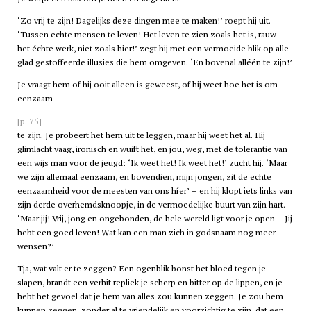
‘Zo vrij te zijn! Dagelijks deze dingen mee te maken!’ roept hij uit.
‘Tussen echte mensen te leven! Het leven te zien zoals het is, rauw –
het échte werk, niet zoals hier!’ zegt hij met een vermoeide blik op alle
glad gestoffeerde illusies die hem omgeven. ‘En bovenal alléén te zijn!’
Je vraagt hem of hij ooit alleen is geweest, of hij weet hoe het is om
eenzaam
[p. 75]
te zijn. Je probeert het hem uit te leggen, maar hij weet het al. Hij
glimlacht vaag, ironisch en wuift het, en jou, weg, met de tolerantie van
een wijs man voor de jeugd: ‘Ik weet het! Ik weet het!’ zucht hij. ‘Maar
we zijn allemaal eenzaam, en bovendien, mijn jongen, zit de echte
eenzaamheid voor de meesten van ons híer’ – en hij klopt iets links van
zijn derde overhemdsknoopje, in de vermoedelijke buurt van zijn hart.
‘Maar jij! Vrij, jong en ongebonden, de hele wereld ligt voor je open – Jij
hebt een goed leven! Wat kan een man zich in godsnaam nog meer
wensen?’
Tja, wat valt er te zeggen? Een ogenblik bonst het bloed tegen je
slapen, brandt een verhit repliek je scherp en bitter op de lippen, en je
hebt het gevoel dat je hem van alles zou kunnen zeggen. Je zou hem
kunnen zeggen, zonder al te vriendelijk en voorzichtig te zijn, dat een