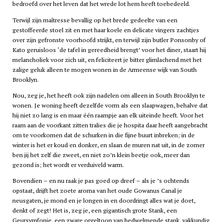
bedroefd over het leven dat het wrede lot hem heeft toebedeeld.
Terwijl zijn maîtresse bevallig op het brede gedeelte van een
gestoffeerde stoel zit en met haar koele en delicate vingers zachtjes
over zijn gefronste voorhoofd strijkt, en terwijl zijn butler Ponsonby of
Kato geruisloos ‘de tafel in gereedheid brengt’ voor het diner, staart hij
melancholiek voor zich uit, en feliciteert je bitter glimlachend met het
zalige geluk alleen te mogen wonen in de Armeense wijk van South
Brooklyn.
Nou, zeg je, het heeft ook zijn nadelen om alleen in South Brooklyn te
wonen. Je woning heeft dezelfde vorm als een slaapwagen, behalve dat
hij niet zo lang is en maar één raampje aan elk uiteinde heeft. Voor het
raam aan de voorkant zitten tralies die je hospita daar heeft aangebracht
om te voorkomen dat de schurken in die fijne buurt inbreken; in de
winter is het er koud en donker, en slaan de muren nat uit, in de zomer
ben jij het zelf die zweet, en niet zo’n klein beetje ook, meer dan
gezond is; het wordt er verduiveld warm.
Bovendien – en nu raak je pas goed op dreef – als je ’s ochtends
opstaat, drijft het zoete aroma van het oude Gowanus Canal je
neusgaten, je mond en je longen in en doordringt alles wat je doet,
denkt of zegt! Het is, zeg je, een gigantisch grote Stank, een
Geursymfonie, een zware orgeltoon van bedwelmende stank, vakkundig