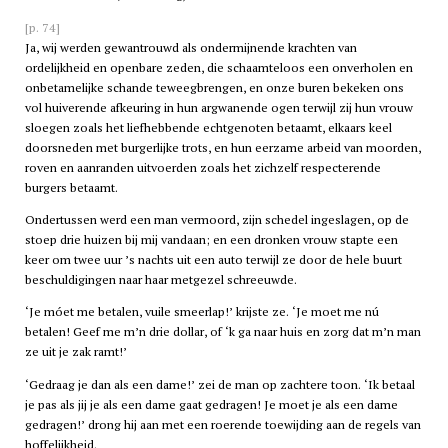
[p. 74]
Ja, wij werden gewantrouwd als ondermijnende krachten van
ordelijkheid en openbare zeden, die schaamteloos een onverholen en
onbetamelijke schande teweegbrengen, en onze buren bekeken ons
vol huiverende afkeuring in hun argwanende ogen terwijl zij hun vrouw
sloegen zoals het liefhebbende echtgenoten betaamt, elkaars keel
doorsneden met burgerlijke trots, en hun eerzame arbeid van moorden,
roven en aanranden uitvoerden zoals het zichzelf respecterende
burgers betaamt.
Ondertussen werd een man vermoord, zijn schedel ingeslagen, op de
stoep drie huizen bij mij vandaan; en een dronken vrouw stapte een
keer om twee uur ’s nachts uit een auto terwijl ze door de hele buurt
beschuldigingen naar haar metgezel schreeuwde.
‘Je móet me betalen, vuile smeerlap!’ krijste ze. ‘Je moet me nú
betalen! Geef me m’n drie dollar, of ‘k ga naar huis en zorg dat m’n man
ze uit je zak ramt!’
‘Gedraag je dan als een dame!’ zei de man op zachtere toon. ‘Ik betaal
je pas als jij je als een dame gaat gedragen! Je moet je als een dame
gedragen!’ drong hij aan met een roerende toewijding aan de regels van
hoffelijkheid.