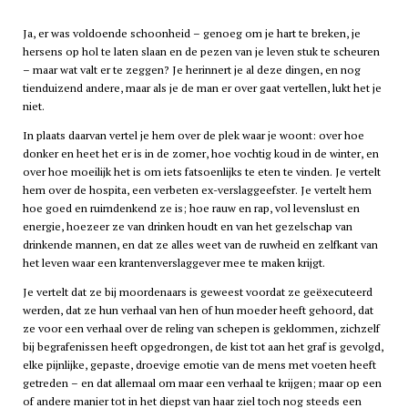
Ja, er was voldoende schoonheid – genoeg om je hart te breken, je
hersens op hol te laten slaan en de pezen van je leven stuk te scheuren
– maar wat valt er te zeggen? Je herinnert je al deze dingen, en nog
tienduizend andere, maar als je de man er over gaat vertellen, lukt het je
niet.
In plaats daarvan vertel je hem over de plek waar je woont: over hoe
donker en heet het er is in de zomer, hoe vochtig koud in de winter, en
over hoe moeilijk het is om iets fatsoenlijks te eten te vinden. Je vertelt
hem over de hospita, een verbeten ex-verslaggeefster. Je vertelt hem
hoe goed en ruimdenkend ze is; hoe rauw en rap, vol levenslust en
energie, hoezeer ze van drinken houdt en van het gezelschap van
drinkende mannen, en dat ze alles weet van de ruwheid en zelfkant van
het leven waar een krantenverslaggever mee te maken krijgt.
Je vertelt dat ze bij moordenaars is geweest voordat ze geëxecuteerd
werden, dat ze hun verhaal van hen of hun moeder heeft gehoord, dat
ze voor een verhaal over de reling van schepen is geklommen, zichzelf
bij begrafenissen heeft opgedrongen, de kist tot aan het graf is gevolgd,
elke pijnlijke, gepaste, droevige emotie van de mens met voeten heeft
getreden – en dat allemaal om maar een verhaal te krijgen; maar op een
of andere manier tot in het diepst van haar ziel toch nog steeds een