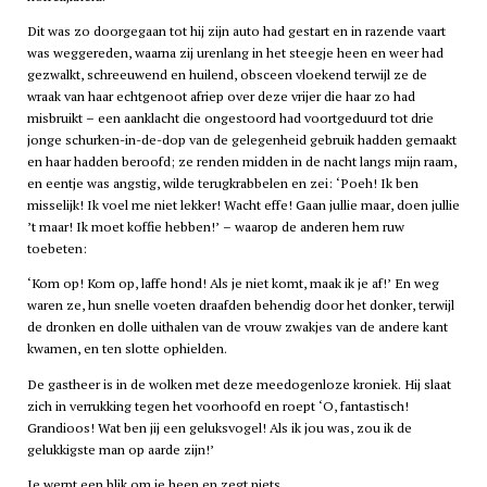
Dit was zo doorgegaan tot hij zijn auto had gestart en in razende vaart
was weggereden, waarna zij urenlang in het steegje heen en weer had
gezwalkt, schreeuwend en huilend, obsceen vloekend terwijl ze de
wraak van haar echtgenoot afriep over deze vrijer die haar zo had
misbruikt – een aanklacht die ongestoord had voortgeduurd tot drie
jonge schurken-in-de-dop van de gelegenheid gebruik hadden gemaakt
en haar hadden beroofd; ze renden midden in de nacht langs mijn raam,
en eentje was angstig, wilde terugkrabbelen en zei: ‘Poeh! Ik ben
misselijk! Ik voel me niet lekker! Wacht effe! Gaan jullie maar, doen jullie
’t maar! Ik moet koffie hebben!’ – waarop de anderen hem ruw
toebeten:
‘Kom op! Kom op, laffe hond! Als je niet komt, maak ik je af!’ En weg
waren ze, hun snelle voeten draafden behendig door het donker, terwijl
de dronken en dolle uithalen van de vrouw zwakjes van de andere kant
kwamen, en ten slotte ophielden.
De gastheer is in de wolken met deze meedogenloze kroniek. Hij slaat
zich in verrukking tegen het voorhoofd en roept ‘O, fantastisch!
Grandioos! Wat ben jij een geluksvogel! Als ik jou was, zou ik de
gelukkigste man op aarde zijn!’
Je werpt een blik om je heen en zegt niets.