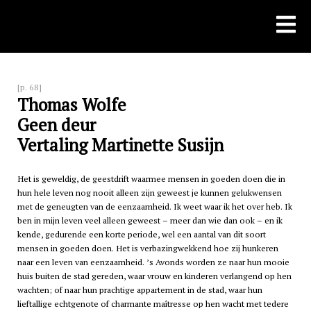
Skip
to
content
[p. 68]
Thomas Wolfe
Geen deur
Vertaling Martinette Susijn
Het is geweldig, de geestdrift waarmee mensen in goeden doen die in
hun hele leven nog nooit alleen zijn geweest je kunnen gelukwensen
met de geneugten van de eenzaamheid. Ik weet waar ik het over heb. Ik
ben in mijn leven veel alleen geweest – meer dan wie dan ook – en ik
kende, gedurende een korte periode, wel een aantal van dit soort
mensen in goeden doen. Het is verbazingwekkend hoe zij hunkeren
naar een leven van eenzaamheid. ’s Avonds worden ze naar hun mooie
huis buiten de stad gereden, waar vrouw en kinderen verlangend op hen
wachten; of naar hun prachtige appartement in de stad, waar hun
lieftallige echtgenote of charmante maîtresse op hen wacht met tedere