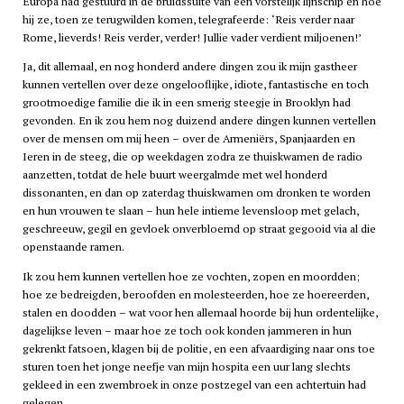
Europa had gestuurd in de bruidssuite van een vorstelijk lijnschip en hoe
hij ze, toen ze terugwilden komen, telegrafeerde: ‘Reis verder naar
Rome, lieverds! Reis verder, verder! Jullie vader verdient miljoenen!’
Ja, dit allemaal, en nog honderd andere dingen zou ik mijn gastheer
kunnen vertellen over deze ongelooflijke, idiote, fantastische en toch
grootmoedige familie die ik in een smerig steegje in Brooklyn had
gevonden. En ik zou hem nog duizend andere dingen kunnen vertellen
over de mensen om mij heen – over de Armeniërs, Spanjaarden en
Ieren in de steeg, die op weekdagen zodra ze thuiskwamen de radio
aanzetten, totdat de hele buurt weergalmde met wel honderd
dissonanten, en dan op zaterdag thuiskwamen om dronken te worden
en hun vrouwen te slaan – hun hele intieme levensloop met gelach,
geschreeuw, gegil en gevloek onverbloemd op straat gegooid via al die
openstaande ramen.
Ik zou hem kunnen vertellen hoe ze vochten, zopen en moordden;
hoe ze bedreigden, beroofden en molesteerden, hoe ze hoereerden,
stalen en doodden – wat voor hen allemaal hoorde bij hun ordentelijke,
dagelijkse leven – maar hoe ze toch ook konden jammeren in hun
gekrenkt fatsoen, klagen bij de politie, en een afvaardiging naar ons toe
sturen toen het jonge neefje van mijn hospita een uur lang slechts
gekleed in een zwembroek in onze postzegel van een achtertuin had
gelegen.