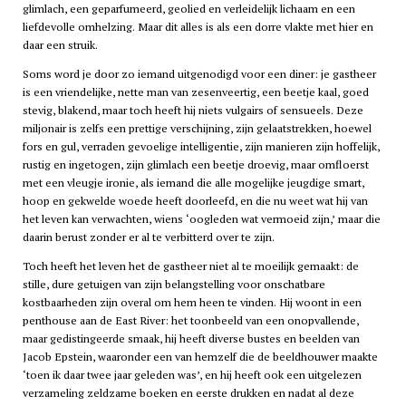
glimlach, een geparfumeerd, geolied en verleidelijk lichaam en een
liefdevolle omhelzing. Maar dit alles is als een dorre vlakte met hier en
daar een struik.
Soms word je door zo iemand uitgenodigd voor een diner: je gastheer
is een vriendelijke, nette man van zesenveertig, een beetje kaal, goed
stevig, blakend, maar toch heeft hij niets vulgairs of sensueels. Deze
miljonair is zelfs een prettige verschijning, zijn gelaatstrekken, hoewel
fors en gul, verraden gevoelige intelligentie, zijn manieren zijn hoffelijk,
rustig en ingetogen, zijn glimlach een beetje droevig, maar omfloerst
met een vleugje ironie, als iemand die alle mogelijke jeugdige smart,
hoop en gekwelde woede heeft doorleefd, en die nu weet wat hij van
het leven kan verwachten, wiens ‘oogleden wat vermoeid zijn,’ maar die
daarin berust zonder er al te verbitterd over te zijn.
Toch heeft het leven het de gastheer niet al te moeilijk gemaakt: de
stille, dure getuigen van zijn belangstelling voor onschatbare
kostbaarheden zijn overal om hem heen te vinden. Hij woont in een
penthouse aan de East River: het toonbeeld van een onopvallende,
maar gedistingeerde smaak, hij heeft diverse bustes en beelden van
Jacob Epstein, waaronder een van hemzelf die de beeldhouwer maakte
‘toen ik daar twee jaar geleden was’, en hij heeft ook een uitgelezen
verzameling zeldzame boeken en eerste drukken en nadat al deze