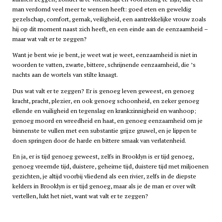
man verdomd veel meer te wensen heeft: goed eten en geweldig
gezelschap, comfort, gemak, veiligheid, een aantrekkelijke vrouw zoals
hij op dit moment naast zich heeft, en een einde aan de eenzaamheid –
maar wat valt er te zeggen?
Want je bent wie je bent, je weet wat je weet, eenzaamheid is niet in
woorden te vatten, zwarte, bittere, schrijnende eenzaamheid, die ’s
nachts aan de wortels van stilte knaagt.
Dus wat valt er te zeggen? Er is genoeg leven geweest, en genoeg
kracht, pracht, plezier, en ook genoeg schoonheid, en zeker genoeg
ellende en vuiligheid en tegenslag en krankzinnigheid en wanhoop;
genoeg moord en wreedheid en haat, en genoeg eenzaamheid om je
binnenste te vullen met een substantie grijze gruwel, en je lippen te
doen springen door de harde en bittere smaak van verlatenheid.
En ja, er is tijd genoeg geweest, zelfs in Brooklyn is er tijd genoeg,
genoeg vreemde tijd, duistere, geheime tijd, duistere tijd met miljoenen
gezichten, je altijd voorbij vliedend als een rivier, zelfs in de diepste
kelders in Brooklyn is er tijd genoeg, maar als je de man er over wilt
vertellen, lukt het niet, want wat valt er te zeggen?