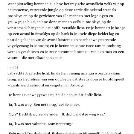
Want plotseling herinner je je hoe het tragische avondlicht zelfs valt op
de immense, verweerde jungle op deze aarde die bekend staat als
Brooklyn en op de gezichten van alle mannen met lege ogen en
grauwgrijze huid, en hoe deze mannen zelfs in Brooklyn op de
vensterbank hangen in dat doffe, verstilde licht. En je herinnert je hoe je
op een avond in Brooklyn op de bank in je koele diepe kelder lag en
naar de geluiden van de avond luisterde en naar het wegstervende
vogelgezang in je boom; en je herinnert je hoe twee ramen omhoog
werden geschoven en je twee stemmen hoorde – van een man en een
vrouw – die met elkaar spraken in
[p. 76]
dat zachte, tragische licht. En de herinnering aan hun woorden kwam
terug, als het refrein van een oud liedje dat steeds door je hoofd speelt
– zoals werd gehoord en vergeten in Brooklyn.
‘Je bent zeker weggeweest,’ zei de een, in dat doffe licht.
‘Ja, ‘k was weg. Ben net terug,’ zei de ander.
‘O, ja? Dacht ik al,’ zei de ander. ‘Ik dacht al dat je weg was.’
‘Ja, ‘k was met vakantie. Kom net terug.’
‘Echt waar? Dat dacht ik al. Ik dacht laatst nog bij mezelf: die heb ik al